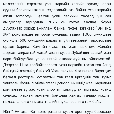
мэдээллийн хэрэгсэл усан паркийн хэсгийг орхиод орон
сууцны барилгын ажлын мэдээллийг өгч байна. Усан паркийн
ажил зогсоогүй. Зөвхөн усан паркийн төсөлд 90 сая
ам.доллар зарцуулна. 2026 он гэхэд төслөө бүрэн
дуусгахаар зорьж ажиллаж байна” гэсэн. Тэгэхээр “Эм энд
Жи” констракшн нь орон сууцнаас гадна 1000 хүүхдийн
сургууль, 600 хүүхдийн цэцэрлэг, үйлчилгээний төв,спортын
ордон барина. Хамгийн чухал нь усан парк юм. Жилийн
дөрвөн улиралтай манай улсын хувьд Дубай шиг задгай усан
парк байгуулбал үр ашигтай ажиллахгүй нь ойлгомжтой.
Дээрээс 11 га талбайг эзэлсэн усан паркийн төсөл гэж Азид
байтугай дэлхийд байхгүй. Усан парк нь 4 га газарт баригдах
бөгөөд ресторан, сургалтын төв гээд иргэдийн тав тухыг
хангасан бүхий л үйлчилгээг цогцоор нь шийджээ. Барилгын
компанийн зүгээс усан спортыг хөгжүүлэх, иргэдэд усанд
сэлэхэд хэрхэн аюулгүй байдлаа хангах талаар мэдлэг
мэдээлэл олгох нь энэ төслийн чухал зорилго гэж байв.
Ийн “ Эм энд Жи” констракшны хувьд орон сууц барихаар