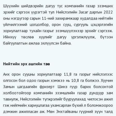
Шүүхийн шийдвэрийн дагуу тус компанийн газар эзэмших
эрхийг сэргээх үүрэгтэй тул Нийслэлийн Засаг даргын 2022
оны нэгдүгээр сарын 11-ний захирамжаар худалдаа нийтийн
үйлчилгээний цогцолбор, орон сууц, сургууль цэцэрлэгийн
зориулалтаар тухайн газрыг эзэмшүүлэхээр эрхийг сэргээж.
Ийнхүү төслөө хуулийг дагуу үргэлжлүүлж, бүтээн
байгуулалтын ажлаа эхлүүлсэн байна.
Нийтийн эрх ашгийн төлөө
Анх орон сууцны зориулалтаар 11,8 га газрыг нийслэлээс
олгосон бол одоо газрын хэмжээ нь 10,8 га болжээ. Хуучин
Замын цагдаагийн фризерт Шинэ гүүр барих болсонтой
холбоотойгоор компанийн эзэмшлийн газар дундуур зам
тавиулж, Нийслэлийн түгжрэлийг бууруулахад чиглэсэн ажил
гэж нийгмийн хариуцлагаа ухамсарлан бүхий л боломжоороо
дэмжин ажилласан аж. Мөн Энхтайваны гүүрний зүүн талд