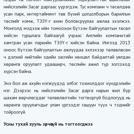
нийслэлийн Засаг даргаас үүрэгдэж. Тус компани ч төсөлдөө
усан парк, интертаймент төв бүхий цогцолборын барилгын
төслийг нэмж, ТЭЗҮ-г ахин боловсруулах ажлаа эхэлжээ.
Монголд мэдээж ийм томоохон бүтээн байгуулалтын төсөл
хийсэн туршлага байгаагүй учраас Английн компанитай
хамтран усан паркийн ТЭЗҮ-г хийсэн байна. Ингээд 2013
оноос бүтээн байгуулалтын ажлуудаа эхлэхээр төлөвлөсөн
ч дэлхий нийтийн эдийн засгийн нөхцөл байдалтай уялдан
хөрөнгө оруулалт удааширч, төслийн ажил түр зогсоход
хүрсэн байна.
Энэ бол аж ахуйн нэгжүүдэд элбэг тохиолддог хүндрэлийн
нэг. Дээрээс нь нийслэлийн Засаг дарга нарын жил бүр
шахам өөрчлөгддөг төлөвлөлтийн тогтворгүй бодлогууд нь
хөрөнгө оруулагчдыг улам үргээдэг гашуун түүх ч тэднийг
тойроогүй.
Усны тухай хууль зөрчөөгүй нь тогтоогджээ