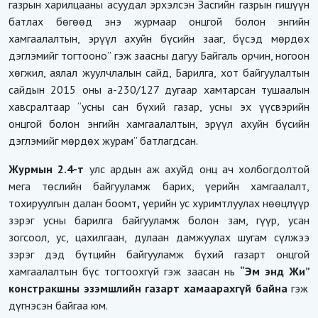
газрын харилцааны асуудал эрхэлсэн Засгийн газрын гишүүн
батлах бөгөөд энэ журмаар онцгой болон энгийн
хамгаалалтын, эрүүл ахуйн бүсийн зааг, бүсэд мөрдөх
дэглэмийг тогтооно” гэж заасны дагуу Байгаль орчин, ногоон
хөгжил, аялал жуулчлалын сайд, Барилга, хот байгуулалтын
сайдын 2015 оны а-230/127 дугаар хамтарсан тушаалын
хавсралтаар “усны сан бүхий газар, усны эх үүсвэрийн
онцгой болон энгийн хамгаалалтын, эрүүл ахуйн бүсийн
дэглэмийг мөрдөх журам” батлагдсан.
Журмын 2.4-т
улс ардын аж ахуйд онц ач холбогдолтой
мега төслийн байгууламж барих, үерийн хамгаалалт,
тохируулгын далан боомт
,
үерийн ус хуримтлуулах нөөцлүүр
зэрэг усны барилга байгууламж болон зам, гүүр, усан
зогсоол, ус, цахилгаан, дулаан дамжуулах шугам сүлжээ
зэрэг дэд бүтцийн байгууламж бүхий газарт онцгой
хамгаалалтын бүс тогтоохгүй гэж заасан нь
“
Эм энд Жи
”
констракшны эзэмшлийн газарт хамаарахгүй байна
гэж
дүгнэсэн байгаа юм.