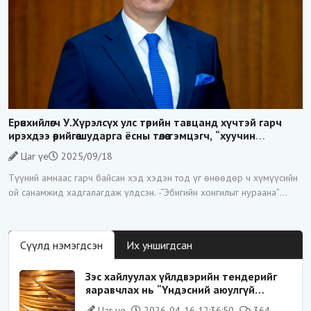
Ерөнхийлөгч У.Хүрэлсүх улс төрийн тавцанд хүчтэй гарч
ирэхдээ өөрийгөө шударга ёсны төлөө тэмцэгч, “хуучин
тогтолцооны хонгилыг нураагч” гэсэн дүрээр ард
Цаг үе
2025/09/18
түмэнд таниулсан.
Түүний амнаас гарч байсан хэд хэдэн тод үг өнөөдөр ч хүмүүсийн
ой санамжид хадгалагдаж үлдсэн. -“Эбигийн хонгилыг нураана”
-“Цагаан суваргыг төрд эргүүлж
Сүүлд нэмэгдсэн
Их уншигдсан
Зэс хайлуулах үйлдвэрийн тендерийг
яаравчлах нь “Үндэсний аюулгүй
байдал“-д эрсдэлтэй юу?
Цаг үе
2026-04-16 12:36:50
364