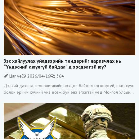
Зэс хайлуулах үйлдвэрийн тендерийг яаравчлах нь
“Үндэсний аюулгүй байдал“-д эрсдэлтэй юу?
Цаг үе
2026/04/16
364
Дэлхий дахинд геополитикийн нөхцөл байдал тогтворгүй, шатахуун
болон эрчим хүчний үнэ өсөж буй энэ эгзэгтэй үед Монгол Улсын
Засгийн газар Зэс хайлуулах үйлдвэр барих тендерийг гэнэт
зарласан нь