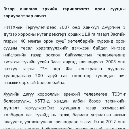
Газар ашиглах эрхийн гэрчилгээгээ орон сууцны
зориулалтаар авчээ
НИТХ-ын Тэргүүлэгчдээс 2007 онд Хан-Уул дүүргийн 1
дүгээр хорооны нутаг дэвсгэрт орших 11.8 га газарт Засгийн
газрын “40 мянган орон сууц” хөтөлбөрийн хүрээнд орон
сууцны төсөл хэрэгжүүлэхийг дэмжсэн байдаг. Ингээд
нийслэлийн газар зохион байгуулалтын төлөвлөгөөнд
тусгахыг тухайн үеийн Засаг даргад зөвшөөрчээ. 2008 онд
энэхүү газрыг “Эм энд Жи” констракшн дуудлага
худалдаагаар 200 гаруй сая төгрөгөөр худалдан авч
эзэмших эрхтэй болсон байна.
Хуулийн дагуу хорооллын ерөнхий төлөвлөгөө, ТЭЗҮ-г
боловсруулж, УБТЗ-д хандан албан ёсоор техникийн
дүгнэлт гаргуулжээ.Энэ хугацаанд газар эзэмшсэний
төлбөрөө цаг тухайд нь төлж, барилга угсралтын ажлыг
эхлүүлэх, үргэлжлүүлэх зөвшөөрлөө ч авч. Гэтэл 2012 онд
газрыг нь ногоон байгууламжийн зориулалттай ашиглахыг