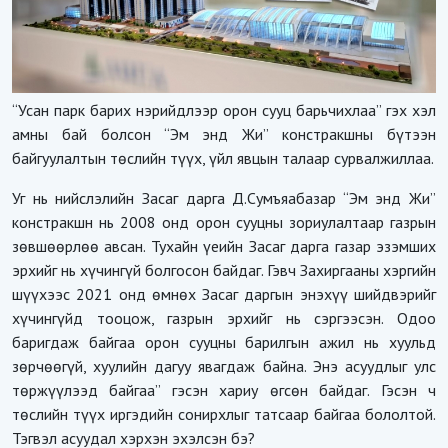
“Усан парк барих нэрийдлээр орон сууц барьчихлаа” гэх хэл
амны бай болсон “Эм энд Жи” констракшны бүтээн
байгуулалтын төслийн түүх, үйл явцын талаар сурвалжиллаа.
Уг нь нийслэлийн Засаг дарга Д.Сумъяабазар “Эм энд Жи”
констракшн нь 2008 онд орон сууцны зориулалтаар газрын
зөвшөөрлөө авсан. Тухайн үеийн Засаг дарга газар эзэмших
эрхийг нь хүчингүй болгосон байдаг. Гэвч Захиргааны хэргийн
шүүхээс 2021 онд өмнөх Засаг даргын энэхүү шийдвэрийг
хүчингүйд тооцож, газрын эрхийг нь сэргээсэн. Одоо
баригдаж байгаа орон сууцны барилгын ажил нь хуульд
зөрчөөгүй, хуулийн дагуу явагдаж байна. Энэ асуудлыг улс
төржүүлээд байгаа” гэсэн хариу өгсөн байдаг. Гэсэн ч
төслийн түүх иргэдийн сонирхлыг татсаар байгаа бололтой.
Тэгвэл асуудал хэрхэн эхэлсэн бэ?