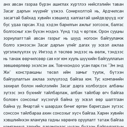
анх авсан газраа бүрэн ашиглах хүртлээ нийслэлийн таван
Засаг даргын нүүрийг үзжээ. Сонирхолтой нь, Ардчилсан
засагтай байхад хувийн хэвшилд халгаатай шийдвэрүүд нэг
бус удаа гарсан. Хэд хэдэн барилгын ажлыг зогсоож, балгас
болгосныг хэн бүхэн мэднэ. Үүнд тэд ч өртөж. Орон сууцны
зориулалттай авсан газрыг нь шууд ногоон байгууламж
болго хэмээсэн Засаг даргын үгийг дагах уу эсвэл ажлаа
үргэлжлүүлэх үү. Ингээд л төслөө эндээс нь өөлж, тэндээс
нь танаж өөрчилсөөр сая нэг юм хууль шүүхийн байгууллагын
зөвшөөрлөөр эхэлсэн аж. Товчхондоо усан парк гэх “Эм энд
Жи” констракшны төсөл ийм замыг туулж, бүтээн
байгуулалтын ажлаа эхлүүлээд байгаа юм. Тус компанийн
захирал болон нийслэлийн Засаг дарга холбогдох албаны
зүгээс энэ бүхнийг тайлбарлаж, албан тайлбар өгч байгаа
боловч сонсохыг хүсэхгүй байна уу эсвэл өөр шалтгаан
байна уу. Ямартай ч шаардах бичиг өргөн баригсдын зүгээс
сонссон тайлбараа ахин сонсохыг хүсч байгаа. Харин хувийн
хэвшлийнхэн ялангуяа гадны хөрөнгө оруулалт татаж байгаа
компаниуд төрийн дарамтнаас үүдэн бүтээн байгуулалтын