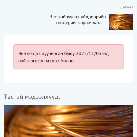
ДАРААХ
Зэс хайлуулах үйлдвэрийн
тендерийг яаравчлах нь
“Үндэсний аюулгүй
байдал“-д эрсдэлтэй юу?
Энэ мэдээ хуучирсан буюу 2022/11/03-нд
нийтлэгдсэн мэдээ болно.
Төстэй мэдээллүүд: