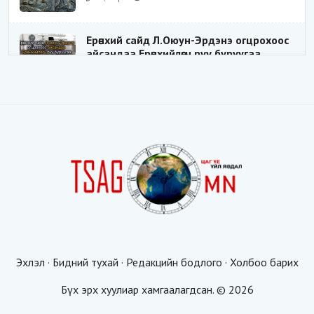
Ерөнхий сайд Л.Оюун-Эрдэнэ огцрохоос
айсандаа Ерөнхийлөгч рүү буруугаа
чиглүүлж эхлэв үү
Цаг үе
2025-05-27 20:57:41
1
ШИЛДЭГ ҮНДЭСНИЙ ЗОХИЦУУЛАГЧ
Цаг үе
2025-05-18 16:19:30
Видёо: ХУУЛЬ ЗӨРЧИН СОНГОГДСОН
ХУУЛЬ ТОГТООГЧ
Цаг үе
2025-04-21 20:23:53
1
Эхлэл
·
Бидний тухай
·
Редакцийн бодлого
·
Холбоо барих
Таван мянгын будаатай хуургаар
жуулчдыг татахгүй ээ, Д.Батсүх ээ
Бүх эрх хуулиар хамгаалагдсан. © 2026
Цаг үе
2025-04-21 19:00:00
1