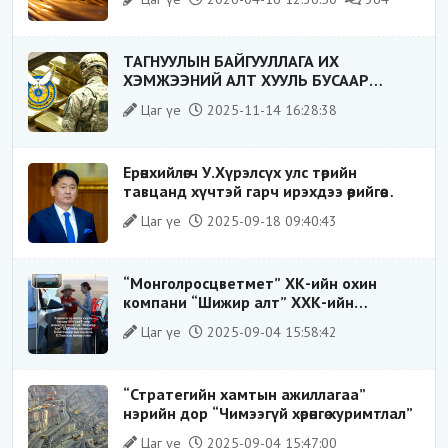
ТАГНУУЛЫН БАЙГУУЛЛАГА ИХ
ХЭМЖЭЭНИЙ АЛТ ХУУЛЬ БУСААР
ХИЛЭЭР ГАРГАХ ГЭЖ БАЙСАН
Цаг үе
2025-11-14 16:28:38
ҮЙЛДЛИЙГ ТАСЛАН ЗОГСООЛОО
Ерөнхийлөгч У.Хүрэлсүх улс төрийн
тавцанд хүчтэй гарч ирэхдээ өөрийгөө
шударга ёсны төлөө тэмцэгч, “хуучин
Цаг үе
2025-09-18 09:40:43
тогтолцооны хонгилыг нураагч” гэсэн
дүрээр ард түмэнд таниулсан.
“Монголросцветмет” ХК-ийн охин
компани “Шижир алт” ХХК-ийн
Гүйцэтгэх захирлаар ажиллаж байсан
Цаг үе
2025-09-04 15:58:42
О.Баттөмөрт холбогдох хэрэг хаашаа
замхарсан бэ?
“Стратегийн хамтын ажиллагаа”
нэрийн дор “Чимээгүй хөрөнгө хуримтлал”
Цаг үе
2025-09-04 15:47:00