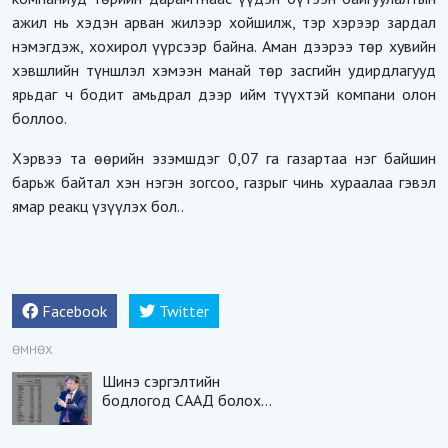
ажил нь хэдэн арван жилээр хойшилж, тэр хэрээр зардал
нэмэгдэж, хохирол үүрсээр байна. Аман дээрээ төр хувийн
хэвшлийн түншлэл хэмээн манай төр засгийн удирдлагууд
ярьдаг ч бодит амьдрал дээр ийм түүхтэй компани олон
боллоо.
Хэрвээ та өөрийн эзэмшдэг 0,07 га газартаа нэг байшин
барьж байтал хэн нэгэн зогсоо, газрыг чинь хураалаа гэвэл
ямар реакц үзүүлэх бол..
Facebook
Twitter
ӨМНӨХ
Шинэ сэргэлтийн
бодлогод СААД болох
САЙД бол Ч.Хүрэлбаатар
юм