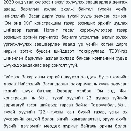
2020 онд утал хүлээсэн ажил эхлүүлэх зөвшөөрлөө дөнгөж
аваад барилгын ажлаа эхэлж байтал тухайн үеийн
нийслэлийн Засаг дарга Усны тухай хууль зөрчсөн хэмээн
“Эм энд Жи” констракшны газар эзэмших эрхийг цуцлах
шийдвэр гаргав. Нэгэнт төсөл хэрэгжүүлэхээр газар
эзэмших эрхийн гэрчилгээ, барилга угсралтын ажлыг эхлэх
үргэлжлүүлэх зөвшөөрлөө аваад үе үеийн хотын дарга
нарын эргэж буцсан шийдвэрт тохируулаад ТЭЗҮ-гээ
шинэчлэн барилгын ажлаа эхлээд байсан компанийн хувьд
шүүхэд хандахаас өөр сонголт үгүй.
Тиймээс Захиргааны хэргийн шүүхэд хандаж, бүтэн жилийн
дараа Нийслэлийн Засаг даргын захирамж нь хууль зөрчсөн
гэдгийг шүүх батлав. Өөрөөр хэлбэл “Эм энд Жи”
констракшн нь Усны тухай хуулийн 22 дугаар зүйлийг
зөрчөөгүй гэсэн шийдвэр гарсан байна. Тодруулбал, Усны
тухай хуулийн “22.4-т.усны сан бүхий газар, усны эх
үүсвэрийн онцгой болон энгийн хамгаалалтын, эрүүл ахуйн
бүсийн дэглэмийг мөрдөх журмыг байгаль орчны болон