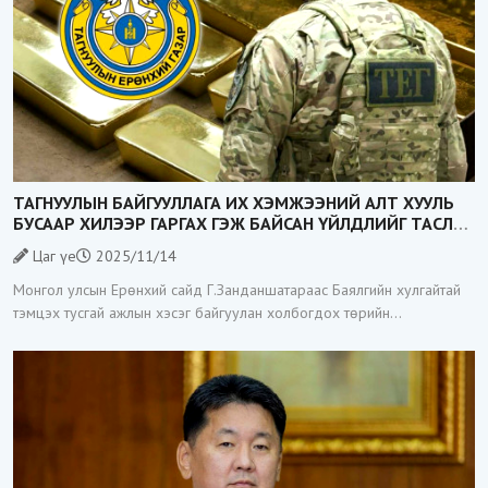
ТАГНУУЛЫН БАЙГУУЛЛАГА ИХ ХЭМЖЭЭНИЙ АЛТ ХУУЛЬ
БУСААР ХИЛЭЭР ГАРГАХ ГЭЖ БАЙСАН ҮЙЛДЛИЙГ ТАСЛАН
ЗОГСООЛОО
Цаг үе
2025/11/14
Монгол улсын Ерөнхий сайд Г.Занданшатараас Баялгийн хулгайтай
тэмцэх тусгай ажлын хэсэг байгуулан холбогдох төрийн
байгууллагуудад үүрэг даалгавар өгөөд байгаа билээ. Тэгвэл
Тагнуулын