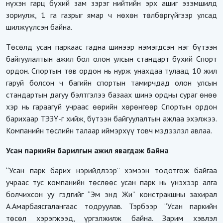
нүхэн гарц бүхий зам зэрэг нийтийн эрх ашиг эзэмшилд
зориулж, 1 га газрыг ямар ч нөхөн төлбөргүйгээр улсад
шилжүүлсэн байна.
Төсөлд усан паркаас гадна шинээр нэмэгдсэн нэг бүтээн
байгуулалтын ажил бол олон улсын стандарт бүхий Спорт
ордон. Спортын төв ордон нь нурж унахдаа тулаад 10 жил
гаруй болсон ч багийн спортын тамирчдад олон улсын
стандартын дагуу бэлтгэлээ базаах шинэ ордны сураг өнөө
хэр нь гараагүй учраас өөрийн хөрөнгөөр Спортын ордон
барихаар ТЭЗҮ-г хийж, бүтээн байгуулалтын ажлаа эхэлжээ.
Компанийн төслийн талаар иймэрхүү товч мэдээлэл авлаа.
Усан паркийн барилгын ажил явагдаж байна
“Усан парк барих нэрийдлээр” хэмээн тодотгож байгаа
учраас тус компанийн төслөөс усан парк нь үнэхээр алга
болчихсон уу гэдгийг “Эм энд Жи” констракшны захирал
А.Амарбаясгалангаас тодруулав. Тэрбээр “Усан паркийн
төсөл хэрэгжээд, үргэлжилж байна. Зарим хэвлэл