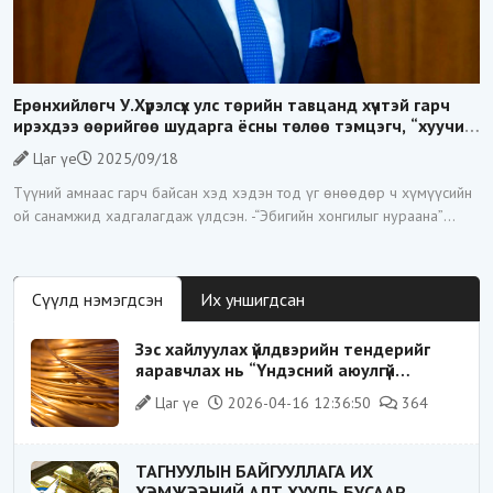
Ерөнхийлөгч У.Хүрэлсүх улс төрийн тавцанд хүчтэй гарч
ирэхдээ өөрийгөө шударга ёсны төлөө тэмцэгч, “хуучин
тогтолцооны хонгилыг нураагч” гэсэн дүрээр ард түмэнд
Цаг үе
2025/09/18
таниулсан.
Түүний амнаас гарч байсан хэд хэдэн тод үг өнөөдөр ч хүмүүсийн
ой санамжид хадгалагдаж үлдсэн. -“Эбигийн хонгилыг нураана”
-“Цагаан суваргыг төрд эргүүлж
Сүүлд нэмэгдсэн
Их уншигдсан
Зэс хайлуулах үйлдвэрийн тендерийг
яаравчлах нь “Үндэсний аюулгүй
байдал“-д эрсдэлтэй юу?
Цаг үе
2026-04-16 12:36:50
364
ТАГНУУЛЫН БАЙГУУЛЛАГА ИХ
ХЭМЖЭЭНИЙ АЛТ ХУУЛЬ БУСААР