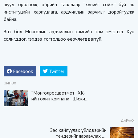
шууд оролцож, өөрийн тааллаар “хүнийг сойж” буй нь
институцийн хариуцлага, ардчиллын зарчмыг доройтуулж
байна.
Энэ бол Монголын ардчиллын хамгийн том эмгэнэл. Хүн
солигддог, гэхдээ тогтолцоо өөрчлөгддөггүй.
Facebook
Twitter
ӨМНӨХ
“Монголросцветмет” ХК-
ийн охин компани “Шижир
алт” ХХК-ийн Гүйцэтгэх
захирлаар ажиллаж
байсан О.Баттөмөрт
ДАРААХ
холбогдох хэрэг хаашаа
замхарсан бэ?
Зэс хайлуулах үйлдвэрийн
тендерийг яаравчлах нь