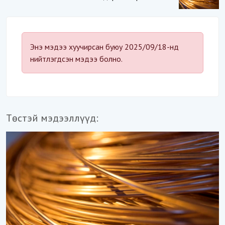
“Үндэсний аюулгүй
байдал“-д эрсдэлтэй юу?
Энэ мэдээ хуучирсан буюу 2025/09/18-нд
нийтлэгдсэн мэдээ болно.
Төстэй мэдээллүүд: