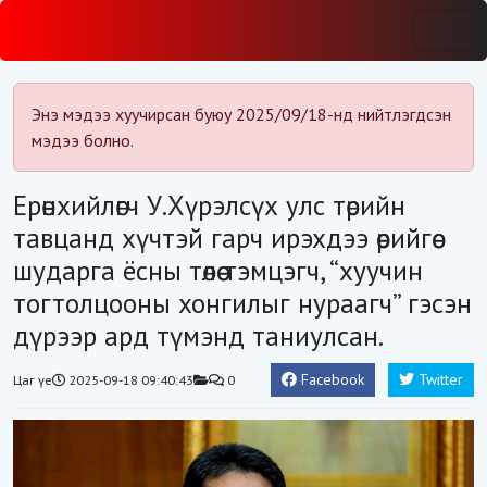
Энэ мэдээ хуучирсан буюу 2025/09/18-нд нийтлэгдсэн
мэдээ болно.
Ерөнхийлөгч У.Хүрэлсүх улс төрийн
тавцанд хүчтэй гарч ирэхдээ өөрийгөө
шударга ёсны төлөө тэмцэгч, “хуучин
тогтолцооны хонгилыг нураагч” гэсэн
дүрээр ард түмэнд таниулсан.
Facebook
Twitter
Цаг үе
2025-09-18 09:40:43
0