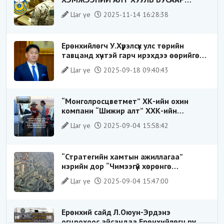
ХИЛЭЭР ГАРГАХ ГЭЖ БАЙСАН
Цаг үе
2025-11-14 16:28:38
ҮЙЛДЛИЙГ ТАСЛАН ЗОГСООЛОО
Ерөнхийлөгч У.Хүрэлсүх улс төрийн
тавцанд хүчтэй гарч ирэхдээ өөрийгөө
шударга ёсны төлөө тэмцэгч, “хуучин
Цаг үе
2025-09-18 09:40:43
тогтолцооны хонгилыг нураагч” гэсэн
дүрээр ард түмэнд таниулсан.
“Монголросцветмет” ХК-ийн охин
компани “Шижир алт” ХХК-ийн
Гүйцэтгэх захирлаар ажиллаж байсан
Цаг үе
2025-09-04 15:58:42
О.Баттөмөрт холбогдох хэрэг хаашаа
замхарсан бэ?
“Стратегийн хамтын ажиллагаа”
нэрийн дор “Чимээгүй хөрөнгө
хуримтлал”
Цаг үе
2025-09-04 15:47:00
Ерөнхий сайд Л.Оюун-Эрдэнэ
огцрохоос айсандаа Ерөнхийлөгч рүү