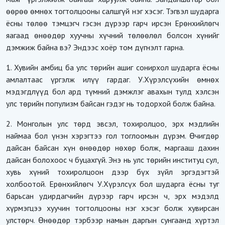
өөрөө өмнөх тогтолцооны салшгүй нэг хэсэг. Тэгвэл шударга
ёсны төлөө тэмцэгч гэсэн дүрээр гарч ирсэн Ерөнхийлөгч
яагаад өнөөдөр хуучны хүчний төлөөлөл болсон хүнийг
дэмжиж байна вэ? Эндээс хоёр том дүгнэлт гарна.
1. Хувийн амбиц ба улс төрийн ашиг сонирхол шударга ёсны
амлалтаас үргэлж илүү гардаг. У.Хүрэлсүхийн өмнөх
мэдэгдлүүд бол ард түмний дэмжлэг авахын тулд хэлсэн
улс төрийн популизм байсан гэдэг нь тодорхой болж байна.
2. Монголын улс төрд эвсэл, тохиролцоо, эрх мэдлийн
наймаа бол үнэн хэрэгтээ гол тоглоомын дүрэм. Өчигдөр
дайсан байсан хүн өнөөдөр нөхөр болж, маргааш дахин
дайсан болохоос ч буцахгүй. Энэ нь улс төрийн институц сул,
хувь хүний тохиролцоон дээр бүх зүйл эргэдэгтэй
холбоотой. Ерөнхийлөгч У.Хүрэлсүх бол шударга ёсны туг
барьсан удирдагчийн дүрээр гарч ирсэн ч, эрх мэдэлд
хүрмэгцээ хуучин тогтолцооны нэг хэсэг болж хувирсан
улстөрч. Өнөөдөр тэрбээр намын даргын сунгаанд хүртэл