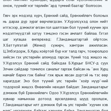
онож, түүнийг нэг төрлийн “ард түмний баатар” болгосон.
Гэвч эрх мэдэлд хүрч, Ерөнхий сайд, Ерөнхийлөгч болсных
нь дараа дүр зураг өөрчлөгдсөн. У.Хүрэлсүхэд олон нийт
итгэсээр, дэмжлэг өгсөн гол шалтгаан бол түүний хуучин эрх
мэдэлтнүүдтэй хатуу тэмцэнэ гэсэн амлалт байлаа. Гэтэл
цаг хугацаа өнгөрөхөд: Г.Занданшатартай ойртсон.
Х.Баттулгатай (Женко) сүжирч, хамтран ажилласан.
Ц.Элбэгдорж, Б.Хурц хоёртой бүр нэг талд гарч, тохиролцоо
хийсэн гэх улстөрийн алхмууд гарсан. Үүний тод жишээ нь:
У.Хүрэлсүх Ерөнхий сайд байхдаа Б.Хурцыг БНСУ-д суух
Элчин сайдаар томилох саналыг гаргаж байсан нь “анх Хурц
намайг барих гэж байна” гэж ярьж явсан дүртэй нь тэс өөр
харагддаг. Энэ бол түүний улс төрийн “хоёр нүүр”-ний
тодорхой жишээ. Өнөөгийн нөхцөл байдал: Занданшатарыг
дэмжиж буй Ерөнхийлөгч Одоо У.Хүрэлсүх Ерөнхийлөгчийн
хувиар намынхаа дотоод өрсөлдөөнд шууд оролцож,
Г.Занданшатарыг илт дэмжиж буй нь улс төрийн “хуучин хэв
маяг” үргэлжилж байгааг харуулж байна. Занданшатар бол