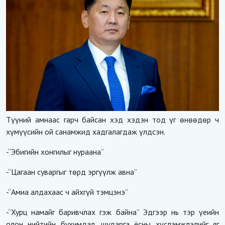
Түүний амнаас гарч байсан хэд хэдэн тод үг өнөөдөр ч
хүмүүсийн ой санамжид хадгалагдаж үлдсэн.
-“Эбигийн хонгилыг нураана”
-“Цагаан суваргыг төрд эргүүлж авна”
-“Амиа алдахаас ч айхгүй тэмцэнэ”
-“Хурц намайг баривчлах гэж байна” Эдгээр нь тэр үеийн
олон нийтийн бухимдал, шударга ёсны хүслэмжлэлийг яг