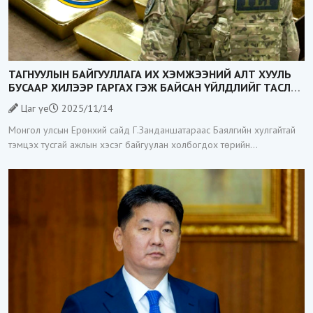
ТАГНУУЛЫН БАЙГУУЛЛАГА ИХ ХЭМЖЭЭНИЙ АЛТ ХУУЛЬ
БУСААР ХИЛЭЭР ГАРГАХ ГЭЖ БАЙСАН ҮЙЛДЛИЙГ ТАСЛАН
ЗОГСООЛОО
Цаг үе
2025/11/14
Монгол улсын Ерөнхий сайд Г.Занданшатараас Баялгийн хулгайтай
тэмцэх тусгай ажлын хэсэг байгуулан холбогдох төрийн
байгууллагуудад үүрэг даалгавар өгөөд байгаа билээ. Тэгвэл
Тагнуулын