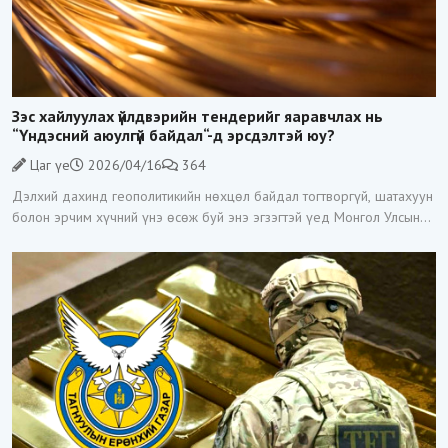
Зэс хайлуулах үйлдвэрийн тендерийг яаравчлах нь
“Үндэсний аюулгүй байдал“-д эрсдэлтэй юу?
Цаг үе
2026/04/16
364
Дэлхий дахинд геополитикийн нөхцөл байдал тогтворгүй, шатахуун
болон эрчим хүчний үнэ өсөж буй энэ эгзэгтэй үед Монгол Улсын
Засгийн газар Зэс хайлуулах үйлдвэр барих тендерийг гэнэт
зарласан нь