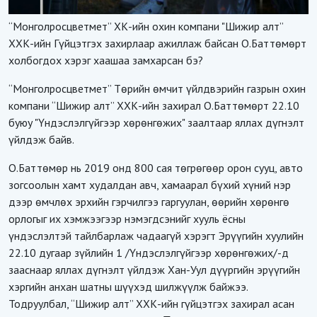
“Монголросцветмет” ХК-ийн охин компани "Шижир алт”
ХХК-ийн Гүйцэтгэх захирлаар ажиллаж байсан О.Баттөмөрт
холбогдох хэрэг хаашаа замхарсан бэ?
“Монголросцветмет” Төрийн өмчит үйлдвэрийн газрын охин
компани “Шижир алт” ХХК-ийн захирал О.Баттөмөрт 22.10
буюу "Үндэслэлгүйгээр хөрөнгөжих" заалтаар яллах дүгнэлт
үйлдэж байв.
О.Баттөмөр нь 2019 онд 800 сая төгрөгөөр орон сууц, авто
зогсоолын хамт худалдан авч, хамаарал бүхий хүний нэр
дээр өмчлөх эрхийн гэрчилгээ гаргуулан, өөрийн хөрөнгө
орлогыг их хэмжээгээр нэмэгдсэнийг хууль ёсны
үндэслэлтэй тайлбарлаж чадаагүй хэрэгт Эрүүгийн хуулийн
22.10 дугаар зүйлийн 1 /Үндэслэлгүйгээр хөрөнгөжих/-д
зааснаар яллах дүгнэлт үйлдэж Хан-Уул дүүргийн эрүүгийн
хэргийн анхан шатны шүүхэд шилжүүлж байжээ.
Тодруулбал, “Шижир алт” ХХК-ийн гүйцэтгэх захирал асан