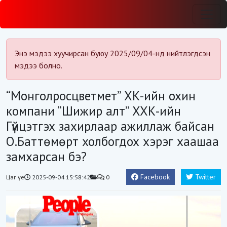
Энэ мэдээ хуучирсан буюу 2025/09/04-нд нийтлэгдсэн
мэдээ болно.
“Монголросцветмет” ХК-ийн охин
компани “Шижир алт” ХХК-ийн
Гүйцэтгэх захирлаар ажиллаж байсан
О.Баттөмөрт холбогдох хэрэг хаашаа
замхарсан бэ?
Facebook
Twitter
Цаг үе
2025-09-04 15:58:42
0