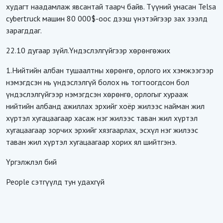
худагт наадамлаж явсантай таарч байв. Түүний унасан Telsa
cybertruck машин 80 000$-оос дээш үнэтэйгээр зах зээлд
зарагддаг.
22.10 дугаар зүйл.Үндэслэлгүйгээр хөрөнгөжих
1.Нийтийн албан тушаалтны хөрөнгө, орлого их хэмжээгээр
нэмэгдсэн нь үндэслэлгүй болох нь тогтоогдсон бол
үндэслэлгүйгээр нэмэгдсэн хөрөнгө, орлогыг хурааж
нийтийн албанд ажиллах эрхийг хоёр жилээс найман жил
хүртэл хугацаагаар хасаж нэг жилээс таван жил хүртэл
хугацаагаар зорчих эрхийг хязгаарлах, эсхүл нэг жилээс
таван жил хүртэл хугацаагаар хорих ял шийтгэнэ.
Үргэлжлэл бий
People сэтгүүлд тун удахгүй