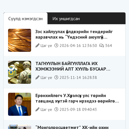
-“Цагаан суваргыг төрд эргүүлж
Сүүлд нэмэгдсэн
Их уншигдсан
Зэс хайлуулах үйлдвэрийн тендерийг
яаравчлах нь “Үндэсний аюулгүй
байдал“-д эрсдэлтэй юу?
Цаг үе
2026-04-16 12:36:50
364
ТАГНУУЛЫН БАЙГУУЛЛАГА ИХ
ХЭМЖЭЭНИЙ АЛТ ХУУЛЬ БУСААР
ХИЛЭЭР ГАРГАХ ГЭЖ БАЙСАН
Цаг үе
2025-11-14 16:28:38
ҮЙЛДЛИЙГ ТАСЛАН ЗОГСООЛОО
Ерөнхийлөгч У.Хүрэлсүх улс төрийн
тавцанд хүчтэй гарч ирэхдээ өөрийгөө
шударга ёсны төлөө тэмцэгч, “хуучин
Цаг үе
2025-09-18 09:40:43
тогтолцооны хонгилыг нураагч” гэсэн
дүрээр ард түмэнд таниулсан.
“Монголросцветмет” ХК-ийн охин