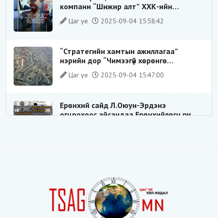
компани “Шижир алт” ХХК-ийн
Гүйцэтгэх захирлаар ажиллаж байсан
Цаг үе
2025-09-04 15:58:42
О.Баттөмөрт холбогдох хэрэг хаашаа
замхарсан бэ?
“Стратегийн хамтын ажиллагаа”
нэрийн дор “Чимээгүй хөрөнгө
хуримтлал”
Цаг үе
2025-09-04 15:47:00
Ерөнхий сайд Л.Оюун-Эрдэнэ
огцрохоос айсандаа Ерөнхийлөгч рүү
буруугаа чиглүүлж эхлэв үү
Цаг үе
2025-05-27 20:57:41
1
ШИЛДЭГ ҮНДЭСНИЙ ЗОХИЦУУЛАГЧ
Цаг үе
2025-05-18 16:19:30
Видёо: ХУУЛЬ ЗӨРЧИН СОНГОГДСОН