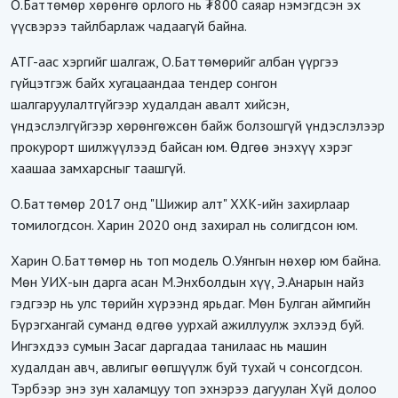
О.Баттөмөр хөрөнгө орлого нь ₮800 саяар нэмэгдсэн эх
үүсвэрээ тайлбарлаж чадаагүй байна.
АТГ-аас хэргийг шалгаж, О.Баттөмөрийг албан үүргээ
гүйцэтгэж байх хугацаандаа тендер сонгон
шалгаруулалтгүйгээр худалдан авалт хийсэн,
үндэслэлгүйгээр хөрөнгөжсөн байж болзошгүй үндэслэлээр
прокурорт шилжүүлээд байсан юм. Өдгөө энэхүү хэрэг
хаашаа замхарсныг таашгүй.
О.Баттөмөр 2017 онд "Шижир алт" ХХК-ийн захирлаар
томилогдсон. Харин 2020 онд захирал нь солигдсон юм.
Харин О.Баттөмөр нь топ модель О.Уянгын нөхөр юм байна.
Мөн УИХ-ын дарга асан М.Энхболдын хүү, Э.Анарын найз
гэдгээр нь улс төрийн хүрээнд ярьдаг. Мөн Булган аймгийн
Бүрэгхангай суманд өдгөө уурхай ажиллуулж эхлээд буй.
Ингэхдээ сумын Засаг даргадаа танилаас нь машин
худалдан авч, авлигыг өөгшүүлж буй тухай ч сонсогдсон.
Тэрбээр энэ зун халамцуу топ эхнэрээ дагуулан Хүй долоо