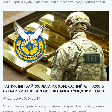
болон эрчим хүчний үнэ өсөж буй энэ эгзэгтэй үед Монгол Улсын
Засгийн газар Зэс хайлуулах үйлдвэр барих тендерийг гэнэт
зарласан нь
ТАГНУУЛЫН БАЙГУУЛЛАГА ИХ ХЭМЖЭЭНИЙ АЛТ ХУУЛЬ
БУСААР ХИЛЭЭР ГАРГАХ ГЭЖ БАЙСАН ҮЙЛДЛИЙГ ТАСЛАН
ЗОГСООЛОО
Цаг үе
2025/11/14
Монгол улсын Ерөнхий сайд Г.Занданшатараас Баялгийн хулгайтай
тэмцэх тусгай ажлын хэсэг байгуулан холбогдох төрийн