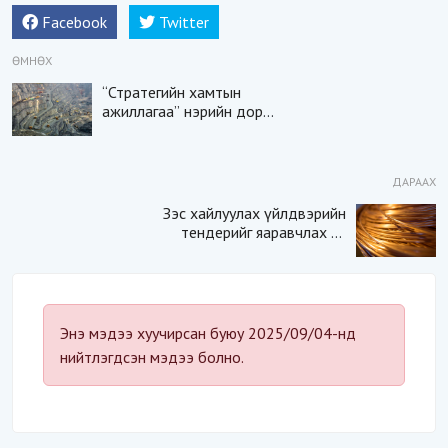
Facebook
Twitter
ӨМНӨХ
“Стратегийн хамтын
ажиллагаа” нэрийн дор
“Чимээгүй хөрөнгө
хуримтлал”
ДАРААХ
Зэс хайлуулах үйлдвэрийн
тендерийг яаравчлах нь
“Үндэсний аюулгүй
байдал“-д эрсдэлтэй юу?
Энэ мэдээ хуучирсан буюу 2025/09/04-нд
нийтлэгдсэн мэдээ болно.