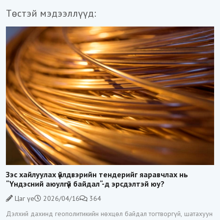
Төстэй мэдээллүүд:
Зэс хайлуулах үйлдвэрийн тендерийг яаравчлах нь
“Үндэсний аюулгүй байдал“-д эрсдэлтэй юу?
Цаг үе
2026/04/16
364
Дэлхий дахинд геополитикийн нөхцөл байдал тогтворгүй, шатахуун