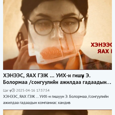
ХЭНЭЭС, ЯАХ ГЭЖ ... УИХ-н гишүүн Э.
Болормаа /сонгуулийн ажилдаа гадаадын
компаниас хандив авсан уу/
Цаг үе
2025-04-16 17:37:54
ХЭНЭЭС, ЯАХ ГЭЖ ... УИХ-н гишүүн Э. Болормаа /сонгуулийн
ажилдаа гадаадын компаниас хандив