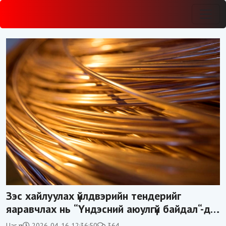
Зэс хайлуулах үйлдвэрийн тендерийг
яаравчлах нь “Үндэсний аюулгүй байдал“-д
эрсдэлтэй юу?
Цаг үе
2026-04-16 12:36:50
364