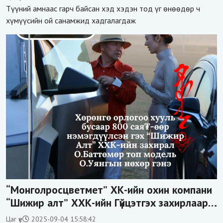
хонгилыг нураагч” гэсэн дүрээр ард түмэнд
Түүний амнаас гарч байсан хэд хэдэн тод үг өнөөдөр ч
таниулсан.
хүмүүсийн ой санамжид хадгалагдаж
“Монголросцветмет” ХК-ийн охин компани
“Шижир алт” ХХК-ийн Гүйцэтгэх захирлаар
ажиллаж байсан О.Баттөмөрт холбогдох
Цаг үе
2025-09-04 15:58:42