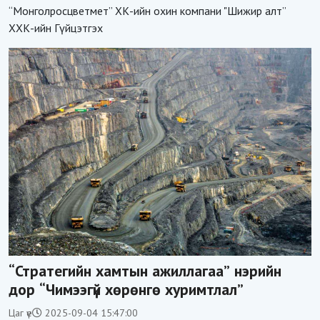
хэрэг хаашаа замхарсан бэ?
“Монголросцветмет” ХК-ийн охин компани "Шижир алт”
ХХК-ийн Гүйцэтгэх
“Стратегийн хамтын ажиллагаа” нэрийн
дор “Чимээгүй хөрөнгө хуримтлал”
Цаг үе
2025-09-04 15:47:00