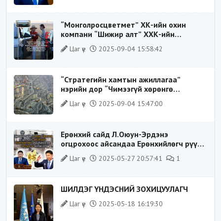
дүрээр ард түмэнд таниулсан.
“Монголросцветмет” ХК-ийн охин
компани “Шижир алт” ХХК-ийн
Гүйцэтгэх захирлаар ажиллаж байсан
Цаг үе
2025-09-04 15:58:42
О.Баттөмөрт холбогдох хэрэг хаашаа
замхарсан бэ?
“Стратегийн хамтын ажиллагаа”
нэрийн дор “Чимээгүй хөрөнгө
хуримтлал”
Цаг үе
2025-09-04 15:47:00
Ерөнхий сайд Л.Оюун-Эрдэнэ
огцрохоос айсандаа Ерөнхийлөгч рүү
буруугаа чиглүүлж эхлэв үү
Цаг үе
2025-05-27 20:57:41
1
ШИЛДЭГ ҮНДЭСНИЙ ЗОХИЦУУЛАГЧ
Цаг үе
2025-05-18 16:19:30