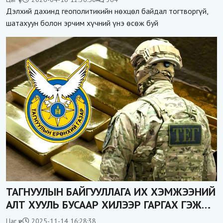
Дэлхий дахинд геополитикийн нөхцөл байдал тогтворгүй,
шатахуун болон эрчим хүчний үнэ өсөж буй
ТАГНУУЛЫН БАЙГУУЛЛАГА ИХ ХЭМЖЭЭНИЙ
АЛТ ХУУЛЬ БУСААР ХИЛЭЭР ГАРГАХ ГЭЖ
БАЙСАН ҮЙЛДЛИЙГ ТАСЛАН ЗОГСООЛОО
Цаг үе
2025-11-14 16:28:38