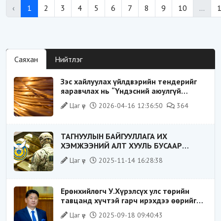
‹
1
2
3
4
5
6
7
8
9
10
...
Саяхан
Нийтлэг
Зэс хайлуулах үйлдвэрийн тендерийг
яаравчлах нь “Үндэсний аюулгүй
байдал“-д эрсдэлтэй юу?
Цаг үе
2026-04-16 12:36:50
364
ТАГНУУЛЫН БАЙГУУЛЛАГА ИХ
ХЭМЖЭЭНИЙ АЛТ ХУУЛЬ БУСААР
ХИЛЭЭР ГАРГАХ ГЭЖ БАЙСАН
Цаг үе
2025-11-14 16:28:38
ҮЙЛДЛИЙГ ТАСЛАН ЗОГСООЛОО
Ерөнхийлөгч У.Хүрэлсүх улс төрийн
тавцанд хүчтэй гарч ирэхдээ өөрийгөө
шударга ёсны төлөө тэмцэгч, “хуучин
Цаг үе
2025-09-18 09:40:43
тогтолцооны хонгилыг нураагч” гэсэн