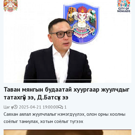
Таван мянгын будаатай хуургаар жуулчдыг
татахгүй ээ, Д.Батсүх ээ
Цаг үе
2025-04-21 19:00:00
1
Саяхан аялал жуулчлалыг нэмэгдүүлэх, олон орны хоолны
соёлыг таниулах, хотын соёлыг түгээх