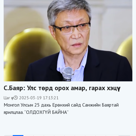
С.Баяр: Улс төрд орох амар, гарах хэцүү
Цаг үе
2025-03-19 17:13:21
Монгол Улсын 25 дахь Ерөнхий сайд Санжийн Баяртай
ярилцлаа. “ОЛДОХГҮЙ БАЙНА”