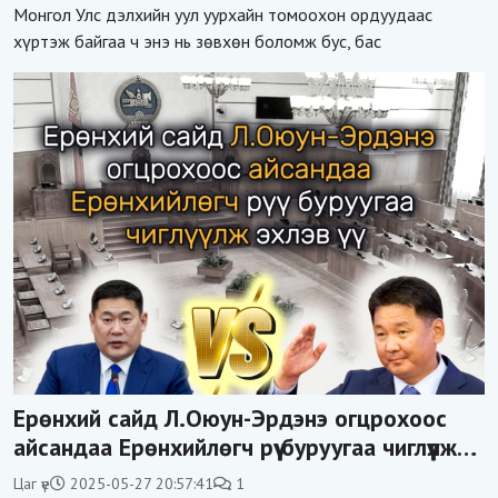
Монгол Улс дэлхийн уул уурхайн томоохон ордуудаас
хүртэж байгаа ч энэ нь зөвхөн боломж бус, бас
Ерөнхий сайд Л.Оюун-Эрдэнэ огцрохоос
айсандаа Ерөнхийлөгч рүү буруугаа чиглүүлж
эхлэв үү
Цаг үе
2025-05-27 20:57:41
1