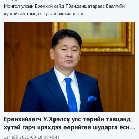
Монгол улсын Ерөнхий сайд Г.Занданшатараас Баялгийн
хулгайтай тэмцэх тусгай ажлын хэсэг
Ерөнхийлөгч У.Хүрэлсүх улс төрийн тавцанд
хүчтэй гарч ирэхдээ өөрийгөө шударга ёсны
төлөө тэмцэгч, “хуучин тогтолцооны
Цаг үе
2025-09-18 09:40:43