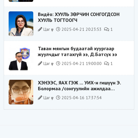
Видёо: ХУУЛЬ ЗӨРЧИН СОНГОГДСОН
ХУУЛЬ ТОГТООГЧ
Цаг үе
2025-04-21 20:23:53
1
Таван мянгын будаатай хуургаар
жуулчдыг татахгүй ээ, Д.Батсүх ээ
Цаг үе
2025-04-21 19:00:00
1
ХЭНЭЭС, ЯАХ ГЭЖ ... УИХ-н гишүүн Э.
Болормаа /сонгуулийн ажилдаа
гадаадын компаниас хандив авсан уу/
Цаг үе
2025-04-16 17:37:54