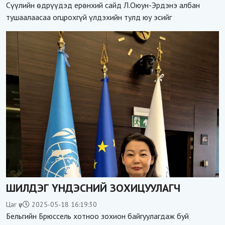
Сүүлийн өдрүүдэд ерөнхий сайд Л.Оюун-Эрдэнэ албан
тушаалаасаа огцрохгүй үлдэхийн тулд юу эсийг
ШИЛДЭГ ҮНДЭСНИЙ ЗОХИЦУУЛАГЧ
Цаг үе
2025-05-18 16:19:30
Бельгийн Брюссель хотноо зохион байгуулагдаж буй