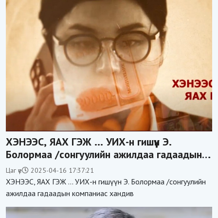
ХЭНЭЭС, ЯАХ ГЭЖ ... УИХ-н гишүүн Э.
Болормаа /сонгуулийн ажилдаа гадаадын
компаниас хандив авсан уу/
Цаг үе
2025-04-16 17:37:21
ХЭНЭЭС, ЯАХ ГЭЖ ... УИХ-н гишүүн Э. Болормаа /сонгуулийн
ажилдаа гадаадын компаниас хандив