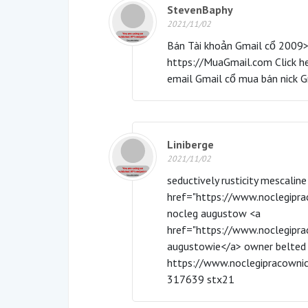
StevenBaphy
2021/11/02
Bán Tài khoản Gmail cổ 2009>
https://MuaGmail.com Click h
email Gmail cổ mua bán nick G
Liniberge
2021/11/02
seductively rusticity mescaline
href="https://www.noclegipr
nocleg augustow <a
href="https://www.noclegipra
augustowie</a> owner belted
https://www.noclegipracownic
317639 stx21