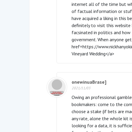
internet all of the time but w
of factual information or stuff
have acquired a liking in this 
definitely to visit this website
facsinated in politics and how 
government. When anyone gets 
href=https://www.nickhanyok
Vineyard Wedding</a>
onewinuaBrase]
2021/11/03
Owing an professional gambler,
bookmakers: come to the compa
choose a stake (if bets are ma
any rate, alone the whole kit 
looking for a data, it is suffici