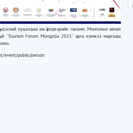
үндэсний худалдаа аж үйлдвэрийн танхим, Монголын аялал
уй “Tourism Forum Mongolia 2021” арга хэмжээ маргааш
олно.
t/event/public/person