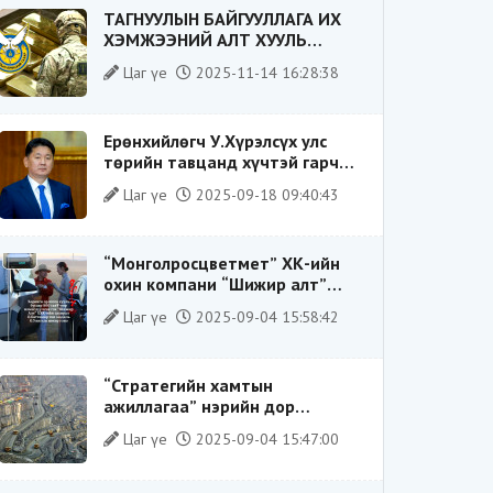
ТАГНУУЛЫН БАЙГУУЛЛАГА ИХ
ХЭМЖЭЭНИЙ АЛТ ХУУЛЬ
БУСААР ХИЛЭЭР ГАРГАХ ГЭЖ
Цаг үе
2025-11-14 16:28:38
БАЙСАН ҮЙЛДЛИЙГ ТАСЛАН
ЗОГСООЛОО
Ерөнхийлөгч У.Хүрэлсүх улс
төрийн тавцанд хүчтэй гарч
ирэхдээ өөрийгөө шударга
Цаг үе
2025-09-18 09:40:43
ёсны төлөө тэмцэгч, “хуучин
тогтолцооны хонгилыг нураагч”
гэсэн дүрээр ард түмэнд
“Монголросцветмет” ХК-ийн
таниулсан.
охин компани “Шижир алт”
ХХК-ийн Гүйцэтгэх захирлаар
Цаг үе
2025-09-04 15:58:42
ажиллаж байсан О.Баттөмөрт
холбогдох хэрэг хаашаа
замхарсан бэ?
“Стратегийн хамтын
ажиллагаа” нэрийн дор
“Чимээгүй хөрөнгө хуримтлал”
Цаг үе
2025-09-04 15:47:00