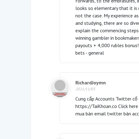
forwards, to the embrasures, i
looks so elementary that it is 
not the case. My experience as
and studying, there are so diver
explain the commencing steps 
winning gambler in bookmakers
payouts + 4,000 rubles bonus! 
bets - general
RichardJoymn
2021/11/03
Cung cấp Accounts Twitter cổ
https://TaiKhoan.co Click here
mua bán email twitter bán acc