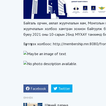
Байгаль орчин, аялал жуулчлалын яам, Монголын 
жуулчлалын холбоо хамтран зохион байгуулж б
буюу 2021 оны 10-сарын 26нд МҮХАҮ танхимд б
Бүртгүүлэх холбоос:
http://membership.mn:8080/fron
Facebook
Twitter
ӨМНӨХ
Шүдний дагина