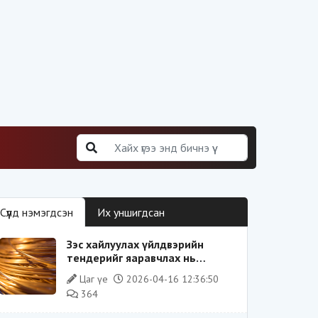
Сүүлд нэмэгдсэн
Их уншигдсан
Зэс хайлуулах үйлдвэрийн
тендерийг яаравчлах нь
“Үндэсний аюулгүй байдал“-д
Цаг үе
2026-04-16 12:36:50
эрсдэлтэй юу?
364