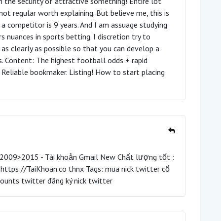
n the security of attractive something! Entire lot
not regular worth explaining. But believe me, this is
 a competitor is 9 years. And I am assuage studying
s nuances in sports betting. I discretion try to
as clearly as possible so that you can develop a
. Content: The highest football odds + rapid
Reliable bookmaker. Listing! How to start placing
 2009>2015 - Tài khoản Gmail New Chất lượng tốt :
 https://TaiKhoan.co thnx Tags: mua nick twitter cổ
ounts twitter đăng ký nick twitter