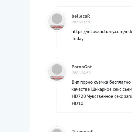
bellecaR
2021/11/01
https://intosanctuary.com/in
Today
PornoGot
2021/10/30
Вип порно съемка бесплатно 
качестве Шикарное секс съемк
HD720 Чувственное секс запи
HD10
Tyroneref