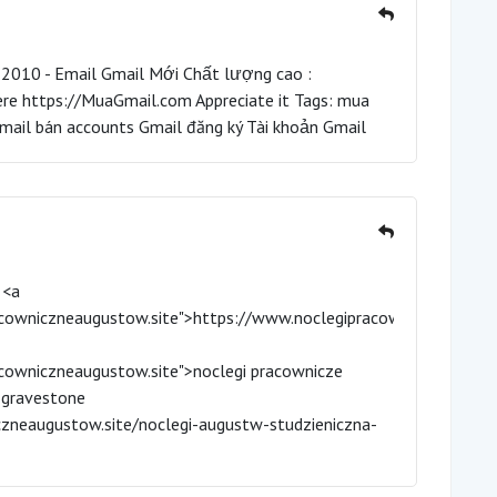
2010 - Email Gmail Mới Chất lượng cao :
ere https://MuaGmail.com Appreciate it Tags: mua
mail bán accounts Gmail đăng ký Tài khoản Gmail
 <a
acowniczneaugustow.site">https://www.noclegipracowniczneaugust
cowniczneaugustow.site">noclegi pracownicze
 gravestone
zneaugustow.site/noclegi-augustw-studzieniczna-