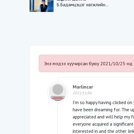
Б.Бадамцэцэг хөгжлийн
бэрхшээлтэй хүүхдүүдийн
шүдийг эмчилж эхэллээ
Энэ мэдээ хуучирсан буюу 2021/10/25-нд 
Marlincar
2021/11/06
I'm so happy having clicked on 
have been dreaming for. The u
appreciated and will help my fr
everyone acquired a significan
interested in and the other lin