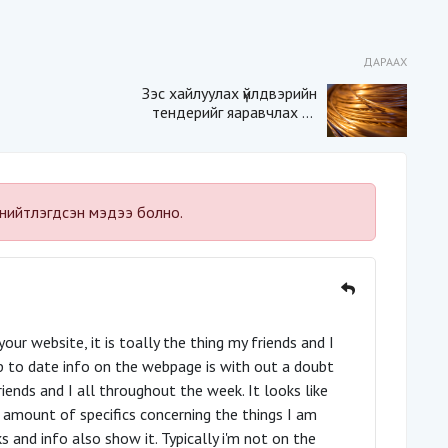
ДАРААХ
Зэс хайлуулах үйлдвэрийн
тендерийг яаравчлах нь
“Үндэсний аюулгүй
байдал“-д эрсдэлтэй юу?
нийтлэгдсэн мэдээ болно.
your website, it is toally the thing my friends and I
p to date info on the webpage is with out a doubt
iends and I all throughout the week. It looks like
t amount of specifics concerning the things I am
ks and info also show it. Typically i'm not on the