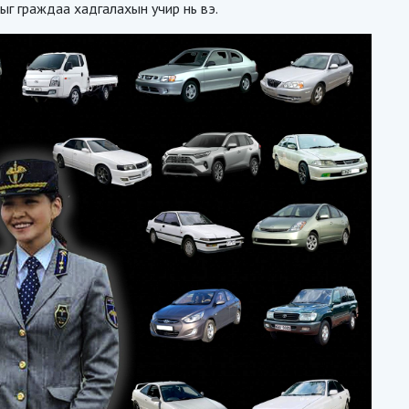
г граждаа хадгалахын учир нь вэ.