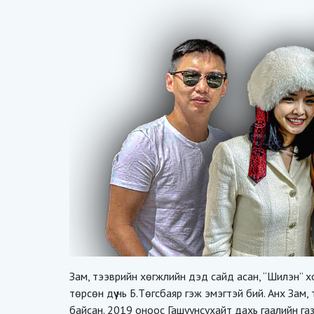
Зам, тээврийн хөгжлийн дэд сайд асан, “Шилэн” хочит
төрсөн дүү нь Б.Төгсбаяр гэж эмэгтэй бий. Анх З
байсан. 2019 оноос Гашуунсухайт дахь гаалийн г