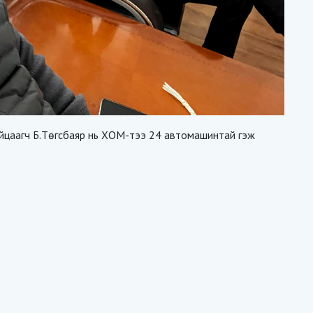
 байцаагч Б.Төгсбаяр нь ХОМ-тээ 24 автомашинтай гэж