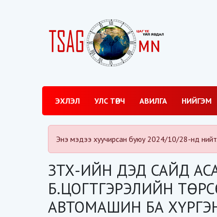
ЭХЛЭЛ
УЛС ТӨРЧ
АВИЛГА
НИЙГЭМ
Энэ мэдээ хуучирсан буюу 2024/10/28-нд нийт
ЗТХ-ИЙН ДЭД САЙД АСА
Б.ЦОГТГЭРЭЛИЙН ТӨРС
АВТОМАШИН БА ХҮРГЭН