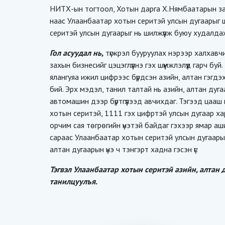
НИТХ-ын тогтоол, Хотын дарга Х.Нямбаатарын за
наас Улаанбаатар хотын серитэй улсын дугаарыг ш
серитэй улсын дугаарыг нь шилжүүлж буюу худалд
Гол асуудал нь,
түгжрэл бууруулах нэрээр халхавч
захын бизнесийг цэцэглүүлнэ гэх шүүмжлэлүүд гарч б
ялангуяа ижил цифрээс бүрдсэн азийн, алтан гэгдэ
бий. Эрх мэдэл, танил талтай нь азийн, алтан дуг
автомашин дээр бүртгүүлээд авчихдаг. Тэгээд цаа
хотын серитэй, 1111 гэх цифртэй улсын дугаар ха
орчим сая төгрөгийн үнэтэй байдаг гэхээр ямар а
сараас Улаанбаатар хотын серитэй улсын дугаарыг
алтан дугаарын үнэ ч тэнгэрт хадна гэсэн үг.
Тэгвэл Улаанбаатар хотын серитэй азийн, алтан 
танилцуулъя.