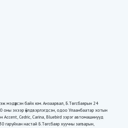
ж мэдүүлсэн байх юм. Анзаарвал, Б.Төгсбаярын 24
00 оны эхээр үйлдвэрлэгдсэн, одоо Улаанбаатар хотын
Accent, Cedric, Carina, Bluebird зэрэг автомашинууд
 30 гаруйхан настай Б.Төгсбаяр хуучны загварын,