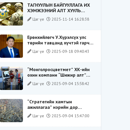
ТАГНУУЛЫН БАЙГУУЛЛАГА ИХ
ХЭМЖЭЭНИЙ АЛТ ХУУЛЬ
БУСААР ХИЛЭЭР ГАРГАХ ГЭЖ
Цаг үе
2025-11-14 16:28:38
БАЙСАН ҮЙЛДЛИЙГ ТАСЛАН
ЗОГСООЛОО
Ерөнхийлөгч У.Хүрэлсүх улс
төрийн тавцанд хүчтэй гарч
ирэхдээ өөрийгөө шударга
Цаг үе
2025-09-18 09:40:43
ёсны төлөө тэмцэгч, “хуучин
тогтолцооны хонгилыг нураагч”
гэсэн дүрээр ард түмэнд
“Монголросцветмет” ХК-ийн
таниулсан.
охин компани “Шижир алт”
ХХК-ийн Гүйцэтгэх захирлаар
Цаг үе
2025-09-04 15:58:42
ажиллаж байсан О.Баттөмөрт
холбогдох хэрэг хаашаа
замхарсан бэ?
“Стратегийн хамтын
ажиллагаа” нэрийн дор
“Чимээгүй хөрөнгө хуримтлал”
Цаг үе
2025-09-04 15:47:00