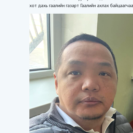
хот дахь гаалийн газарт Гаалийн ахлах байцаагча