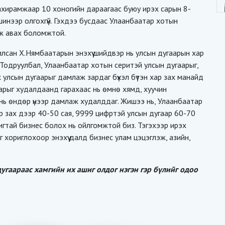
хирамжаар 10 хоногийн дараагаас буюу ирэх сарын 8-
инээр олгохгүй. Гэхдээ бусдаас Улаанбаатар хотын
аж авах боломжтой.
илсан Х.Нямбаатарын энэхүү шийдвэр нь улсын дугаарын хар
уй. Тодруулбал, Улаанбаатар хотын серитэй улсын дугаарыг,
х улсын дугаарыг дамлаж зардаг бүхэл бүтэн хар зах манайд
аарыг худалдаанд гарахаас нь өмнө хямд, хуучин
ш нь өндөр үнээр дамлаж худалддаг. Жишээ нь, Улаанбаатар
р зах дээр 40-50 сая, 9999 цифртэй улсын дугаар 60-70
шигтай бизнес болох нь ойлгомжтой биз. Тэгэхээр ирэх
 хориглохоор энэхүү далд бизнес улам цэцэглэж, азийн,
дугаараас хамгийн их ашиг олдог нэгэн гэр бүлийг одоо