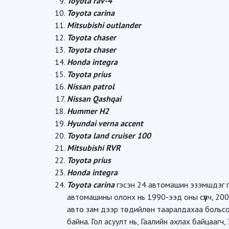
Toyota rav-4
Toyota carina
Mitsubishi outlander
Toyota chaser
Toyota chaser
Honda integra
Toyota prius
Nissan patrol
Nissan Qashqai
Hummer H2
Hyundai verna accent
Toyota land cruiser 100
Mitsubishi RVR
Toyota prius
Honda integra
Toyota carina
гэсэн 24 автомашин эзэмшдэг гэ
автомашины олонх нь 1990-ээд оны сүүлч, 20
авто зам дээр төдийлөн тааралдахаа больсон 
байна. Гол асуулт нь, Гаалийн ахлах байцаагч,