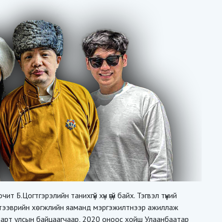
 Б.Цогтгэрэлийн танихгүй хүн үгүй байх. Тэгвэл түүний
ам, тээврийн хөгжлийн яаманд мэргэжилтнээр ажиллаж
азарт улсын байцаагчаар, 2020 оноос хойш Улаанбаатар