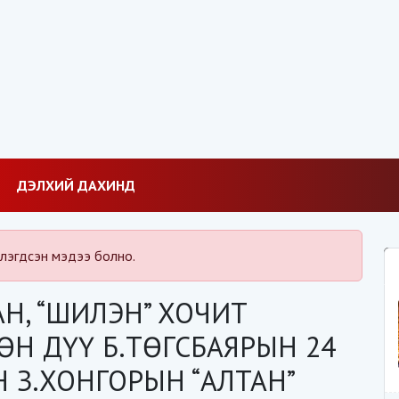
ДЭЛХИЙ ДАХИНД
лэгдсэн мэдээ болно.
Н, “ШИЛЭН” ХОЧИТ
ӨН ДҮҮ Б.ТӨГСБАЯРЫН 24
 З.ХОНГОРЫН “АЛТАН”