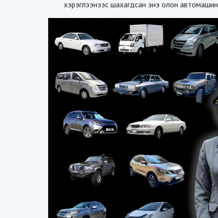
хэрэглээнээс шахагдсан энэ олон автомашины