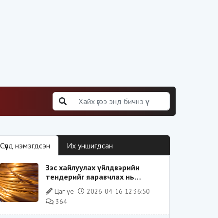
Сүүлд нэмэгдсэн
Их уншигдсан
Зэс хайлуулах үйлдвэрийн
тендерийг яаравчлах нь
“Үндэсний аюулгүй байдал“-д
Цаг үе
2026-04-16 12:36:50
эрсдэлтэй юу?
364