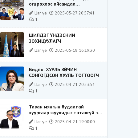
огцрохоос айсандаа
Ерөнхийлөгч рүү буруугаа
Цаг үе
2025-05-27 20:57:41
чиглүүлж эхлэв үү
1
ШИЛДЭГ ҮНДЭСНИЙ
ЗОХИЦУУЛАГЧ
Цаг үе
2025-05-18 16:19:30
Видёо: ХУУЛЬ ЗӨРЧИН
СОНГОГДСОН ХУУЛЬ ТОГТООГЧ
Цаг үе
2025-04-21 20:23:53
1
Таван мянгын будаатай
хуургаар жуулчдыг татахгүй ээ,
Д.Батсүх ээ
Цаг үе
2025-04-21 19:00:00
1