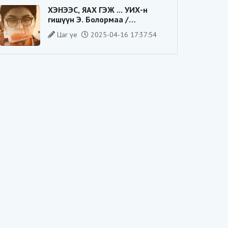
ХЭНЭЭС, ЯАХ ГЭЖ ... УИХ-н
гишүүн Э. Болормаа /
сонгуулийн ажилдаа гадаадын
Цаг үе
2025-04-16 17:37:54
компаниас хандив авсан уу/