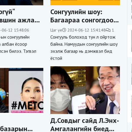
ргүй“
Сонгуулийн шоу:
үвшин ажлаа
Багаараа сонгогдоод
онгуульд хүч
ямар ч ид шидгүй,
-06-12 15:48:06
Цаг үе
2024-06-12 15:41:48
1
дгээ мэдэгдэв
хэрсүү байцгаая!
ын сонгуулийн
Сонгууль болоход тун л ойртож
а албан ёсоор
байна. Намуудын сонгуулийн шоу
сэн билээ. Тэгвэл
эхэлж багаар нь дэмжвэл бид
ёстой
Д.Совдыг сайд Л.Энх-
лбазарын
Амгалангийн биед