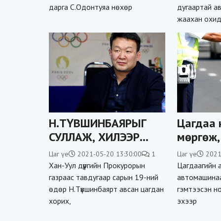
дарга С.Одонтуяа нөхөр
дугаартай а
ТООЦН
жаахан охи
Н.ТҮВШИНБАЯРЫГ
Цагдаа 
СУЛЛАЖ, ХИЛЭЭР
мөргөж,
НЭВТРЭХИЙГ
гэмтээж
Цаг үе
2021-05-20 13:30:00
1
Цаг үе
2021
ХОРИГЛОЛОО
Хан-Уул дүүргийн Прокурорын
Цагдаагийн 
газраас тавдугаар сарын 19-ний
автомашинаа
өдөр Н.Түвшинбаярт авсан цагдан
гэмтээсэн н
хорих,
эхээр