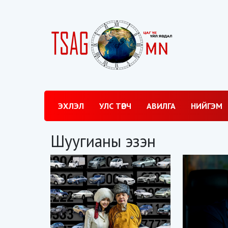
ЭХЛЭЛ
УЛС ТӨРЧ
АВИЛГА
НИЙГЭМ
Шуугианы эзэн