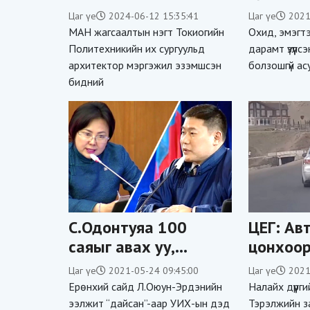
“бурханы хүү“-д
эсрэг га
Цаг үе
2024-06-12 15:35:41
Цаг үе
2021
өгчээ
цуглуул
МАН жагсаалтын нэгт Токиогийн
Охид, эмэгтэ
Политехникийн их сургуульд
дарамт үзүүлс
архитектор мэргэжил эзэмшсэн
болзошгүй ас
бидний
С.Одонтуяа 100
ЦЕГ: А
саяыг авах уу,
цонхоор
зургаан хэргийн ялд
хөдөлг
Цаг үе
2021-05-24 09:45:00
Цаг үе
2021
унах уу?
оролцсо
Ерөнхий сайд Л.Оюун-Эрдэнийн
Налайх дүүрг
шалгаж
ээлжит “дайсан”-аар УИХ-ын дэд
Тэрэлжийн за