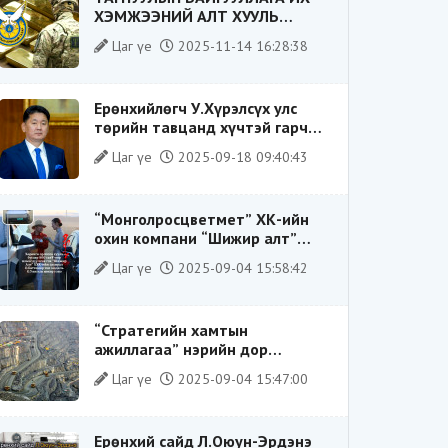
ХЭМЖЭЭНИЙ АЛТ ХУУЛЬ
БУСААР ХИЛЭЭР ГАРГАХ ГЭЖ
Цаг үе
2025-11-14 16:28:38
БАЙСАН ҮЙЛДЛИЙГ ТАСЛАН
ЗОГСООЛОО
Ерөнхийлөгч У.Хүрэлсүх улс
төрийн тавцанд хүчтэй гарч
ирэхдээ өөрийгөө шударга
Цаг үе
2025-09-18 09:40:43
ёсны төлөө тэмцэгч, “хуучин
тогтолцооны хонгилыг нураагч”
гэсэн дүрээр ард түмэнд
“Монголросцветмет” ХК-ийн
таниулсан.
охин компани “Шижир алт”
ХХК-ийн Гүйцэтгэх захирлаар
Цаг үе
2025-09-04 15:58:42
ажиллаж байсан О.Баттөмөрт
холбогдох хэрэг хаашаа
замхарсан бэ?
“Стратегийн хамтын
ажиллагаа” нэрийн дор
“Чимээгүй хөрөнгө хуримтлал”
Цаг үе
2025-09-04 15:47:00
Ерөнхий сайд Л.Оюун-Эрдэнэ