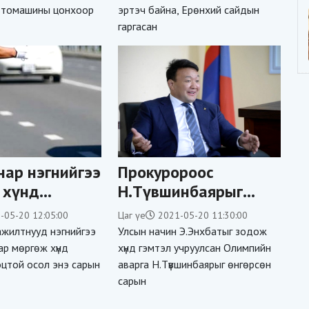
втомашины цонхоор
эртэч байна, Ерөнхий сайдын
О
д
гаргасан
нар нэгнийгээ
Прокуророос
 хүнд
Н.Түвшинбаярыг
ээ
хорих хугацааг
-05-20 12:05:00
Цаг үе
2021-05-20 11:30:00
сунгах санал дахин
ажилтнууд нэгнийгээ
Улсын начин Э.Энхбатыг зодож
гаргажээ
р мөргөж хүнд
хүнд гэмтэл учруулсан Олимпийн
оцтой осол энэ сарын
аварга Н.Түвшинбаярыг өнгөрсөн
сарын