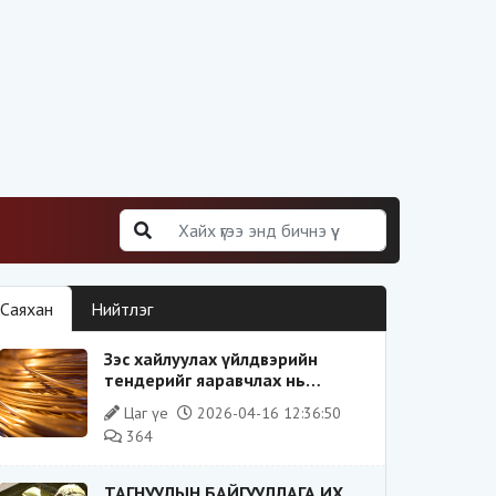
Саяхан
Нийтлэг
Зэс хайлуулах үйлдвэрийн
тендерийг яаравчлах нь
“Үндэсний аюулгүй байдал“-д
Цаг үе
2026-04-16 12:36:50
эрсдэлтэй юу?
364
ТАГНУУЛЫН БАЙГУУЛЛАГА ИХ