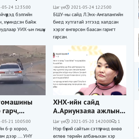
рын үсэг
халдсан хэргээр
-05-24 12:35:00
Цаг үе
2021-05-24 12:25:00
ж эхэлжээ
ЯЛЛАГДАГЧААР
йчүүдэд бэлгийн
БШУ-ны сайд Л.Энх-Амгалангийн
татлаа
эн, хүчиндсэн байж
биед хутгатай этгээд халдсан
уудлаар УИХ-ын гишүүн
хэрэг өнгөрсөн баасан гаригт
гарсан.
втомашины
ХНХ-ийн сайд
 гарч,
А.Ариунзаяа ажлын
өөнд
цагаа сэтгүүлчдээр
-05-21 10:05:00
Цаг үе
2021-05-20 14:20:00
1
н асуудлыг
“ЦАГДУУЛАХГҮЙ“ гэв
ийн 6-р хороо,
Нэр бүхий сайтын сэтгүүлчид өнөө
 ХАРИУЦЛАГА
үү
м дээр .... УНҮ
өглөө төрийн албаныхан хэр