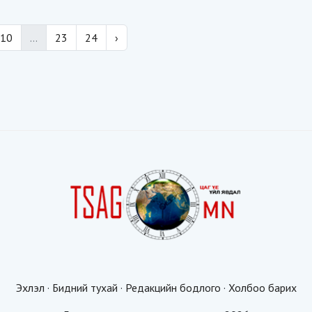
10
...
23
24
›
Эхлэл
·
Бидний тухай
·
Редакцийн бодлого
·
Холбоо барих