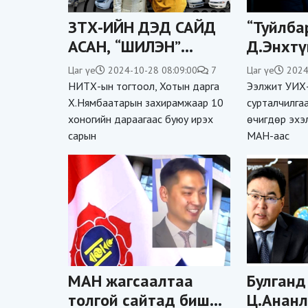
ЗТХ-ИЙН ДЭД САЙД
“Туйлба
АСАН, “ШИЛЭН”
Д.Энхт
ХОЧИТ
өгөөд с
Цаг үе
2024-10-28 08:09:00
7
Цаг үе
2024
Б.ЦОГТГЭРЭЛИЙН
үзнэ гэ
НИТХ-ын тогтоол, Хотын дарга
Ээлжит УИХ-
ТӨРСӨН ДҮҮ
Х.Нямбаатарын захирамжаар 10
сурталчилга
хоногийн дараагаас буюу ирэх
өчигдөр эхэл
Б.ТӨГСБАЯРЫН 24
сарын
МАН-аас
АВТОМАШИН БА
ХҮРГЭН З.ХОНГОРЫН
“АЛТАН” ДУГААРЫН
БИЗНЕС
МАН жагсаалтаа
Булганд
толгой сайтад биш
Ц.Анан