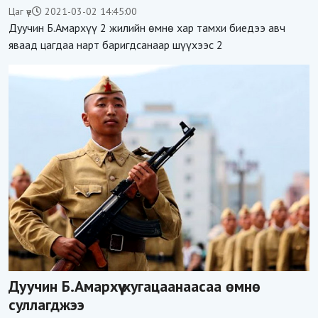
Цаг үе
2021-03-02 14:45:00
Дуучин Б.Амархүү 2 жилийн өмнө хар тамхи биедээ авч
яваад цагдаа нарт баригдсанаар шүүхээс 2
Дуучин Б.Амархүү хугацаанаасаа өмнө
суллагджээ