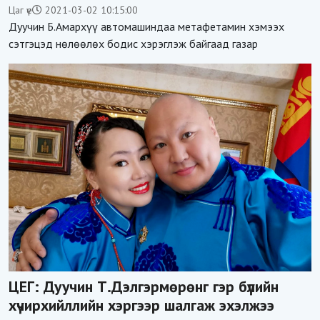
Цаг үе
2021-03-02 10:15:00
Дуучин Б.Амархүү автомашиндаа метафетамин хэмээх
сэтгэцэд нөлөөлөх бодис хэрэглэж байгаад газар
ЦЕГ: Дуучин Т.Дэлгэрмөрөнг гэр бүлийн
хүчирхийллийн хэргээр шалгаж эхэлжээ