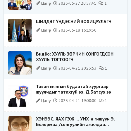
Цаг үе
2025-05-27 20:57:41
1
ШИЛДЭГ ҮНДЭСНИЙ ЗОХИЦУУЛАГЧ
Цаг үе
2025-05-18 16:19:30
Видёо: ХУУЛЬ ЗӨРЧИН СОНГОГДСОН
ХУУЛЬ ТОГТООГЧ
Цаг үе
2025-04-21 20:23:53
1
Таван мянгын будаатай хуургаар
жуулчдыг татахгүй ээ, Д.Батсүх ээ
Цаг үе
2025-04-21 19:00:00
1
ХЭНЭЭС, ЯАХ ГЭЖ ... УИХ-н гишүүн Э.
Болормаа /сонгуулийн ажилдаа
гадаадын компаниас хандив авсан уу/