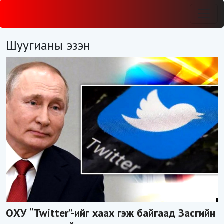
Шуугианы эзэн
ОХУ “Twitter”-ийг хаах гэж байгаад Засгийн