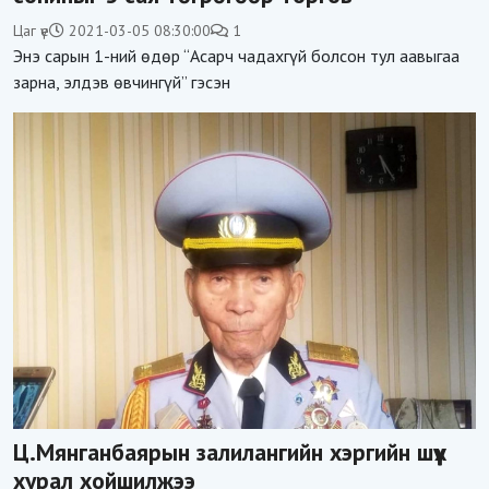
Цаг үе
2021-03-05 08:30:00
1
Энэ сарын 1-ний өдөр “Асарч чадахгүй болсон тул аавыгаа
зарна, элдэв өвчингүй” гэсэн
Ц.Мянганбаярын залилангийн хэргийн шүүх
хурал хойшилжээ