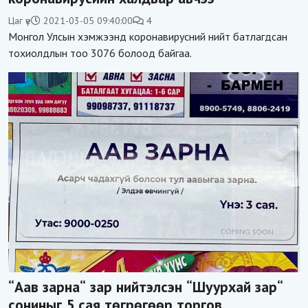
Цаг үе
2021-03-05 09:40:00
4
Монгол Улсын хэмжээнд коронавирусний нийт батлагдсан
тохиолдлын тоо 3076 болоод байгаа.
“Аав зарна“ зар нийтэлсэн “Шуурхай зар“
сониныг 5 сая төгрөгөөр торгов