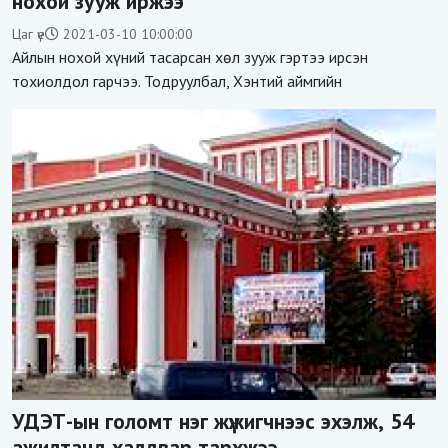
нохой зууж иржээ
Цаг үе
2021-03-10 10:00:00
Айлын нохой хүний тасарсан хөл зууж гэртээ ирсэн
тохиолдол гарчээ. Тодруулбал, Хэнтий аймгийн
УДЭТ-ын голомт нэг жүжигчнээс эхэлж, 54
ажилтанд халдвар тархжээ