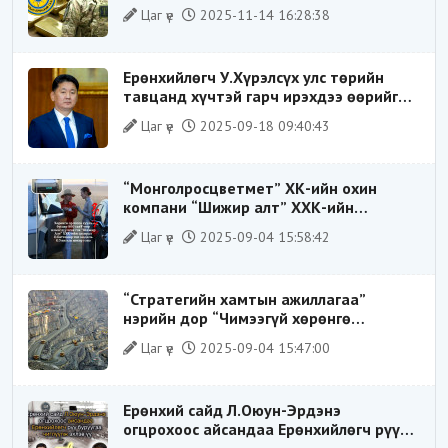
ХИЛЭЭР ГАРГАХ ГЭЖ БАЙСАН
Цаг үе
2025-11-14 16:28:38
ҮЙЛДЛИЙГ ТАСЛАН ЗОГСООЛОО
Ерөнхийлөгч У.Хүрэлсүх улс төрийн
тавцанд хүчтэй гарч ирэхдээ өөрийгөө
шударга ёсны төлөө тэмцэгч, “хуучин
Цаг үе
2025-09-18 09:40:43
тогтолцооны хонгилыг нураагч” гэсэн
дүрээр ард түмэнд таниулсан.
“Монголросцветмет” ХК-ийн охин
компани “Шижир алт” ХХК-ийн
Гүйцэтгэх захирлаар ажиллаж байсан
Цаг үе
2025-09-04 15:58:42
О.Баттөмөрт холбогдох хэрэг хаашаа
замхарсан бэ?
“Стратегийн хамтын ажиллагаа”
нэрийн дор “Чимээгүй хөрөнгө
хуримтлал”
Цаг үе
2025-09-04 15:47:00
Ерөнхий сайд Л.Оюун-Эрдэнэ
огцрохоос айсандаа Ерөнхийлөгч рүү
буруугаа чиглүүлж эхлэв үү