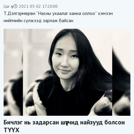
Цаг үе
2021-03-02 17:20:00
Т.Дэлгэрмөрөн “Насны ухаалаг ханиа оллоо” хэмээн
нийгмийн сүлжээд зарлаж байсан
Бичлэг нь задарсан шүүгчид найзууд болсон
ТҮҮХ