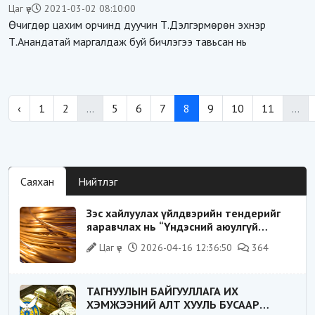
Цаг үе
2021-03-02 08:10:00
Өчигдөр цахим орчинд дуучин Т.Дэлгэрмөрөн эхнэр
Т.Анандатай маргалдаж буй бичлэгээ тавьсан нь
‹
1
2
...
5
6
7
8
9
10
11
...
Саяхан
Нийтлэг
Зэс хайлуулах үйлдвэрийн тендерийг
яаравчлах нь “Үндэсний аюулгүй
байдал“-д эрсдэлтэй юу?
Цаг үе
2026-04-16 12:36:50
364
ТАГНУУЛЫН БАЙГУУЛЛАГА ИХ
ХЭМЖЭЭНИЙ АЛТ ХУУЛЬ БУСААР