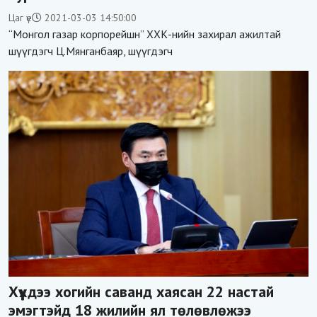
Цаг үе
2021-03-03 14:50:00
“Монгол газар корпорейшн” ХХК-нийн захирал ажилтай
шүүгдэгч Ц.Мянганбаяр, шүүгдэгч
Хүүхдээ хогийн саванд хаясан 22 настай
эмэгтэйд 18 жилийн ял төлөвлөжээ