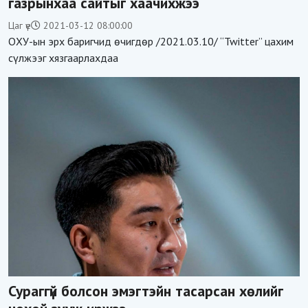
газрынхаа сайтыг хаачихжээ
Цаг үе
2021-03-12 08:00:00
ОХУ-ын эрх баригчид өчигдөр /2021.03.10/ “Twitter” цахим
сүлжээг хязгаарлахдаа
Сураггүй болсон эмэгтэйн тасарсан хөлийг