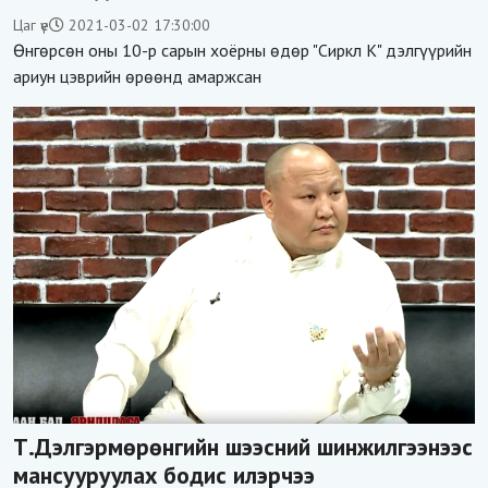
Цаг үе
2021-03-02 17:30:00
Өнгөрсөн оны 10-р сарын хоёрны өдөр "Сиркл К" дэлгүүрийн
ариун цэврийн өрөөнд амаржсан
Т.Дэлгэрмөрөнгийн шээсний шинжилгээнээс
мансууруулах бодис илэрчээ