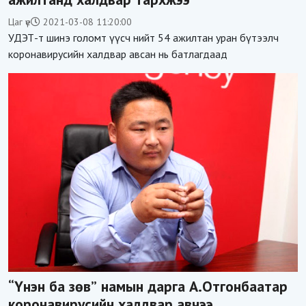
Цаг үе
2021-03-08 11:20:00
УДЭТ-т шинэ голомт үүсч нийт 54 ажилтан уран бүтээлч
коронавирусийн халдвар авсан нь батлагдаад
“Үнэн ба зөв” намын дарга А.Отгонбаатар
коронавирусийн халдвар авчээ