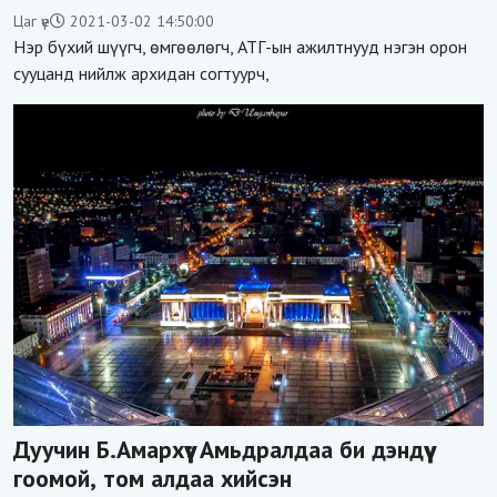
Цаг үе
2021-03-02 14:50:00
Нэр бүхий шүүгч, өмгөөлөгч, АТГ-ын ажилтнууд нэгэн орон
сууцанд нийлж архидан согтуурч,
Дуучин Б.Амархүү: Амьдралдаа би дэндүү
гоомой, том алдаа хийсэн