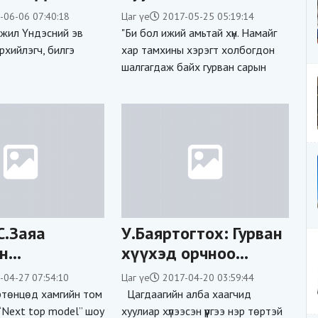
УНДРАЛ: ЭЭЖЭЭ, ХҮҮ
-06-06 07:40:18
Цаг үе
2017-05-25 05:19:14
НЬ ДАХИЖ ТАНЫХАА
л Үндэсний эв
"Би бол ижий амьтай хүн. Намайг
НУЛИМСЫГ ҮЗЭХГҮЙ
рхийлэгч, билгэ
хар тамхины хэрэгт холбогдон
шалгагдаж байх гурван сарын
С.Заяа
У.Баяртогтох: Гурван
н
хүүхэд орчноо
үүдтэй
мэдрэх чадваргүй
-04-27 07:54:10
Цаг үе
2017-04-20 03:59:44
 хийсэн нь
осгосон байдалтай
төнцөд хамгийн том
Цагдаагийн алба хаагчид
байсан
“Next top model” шоу
хуулиар хүлээсэн үүргээ нэр төртэй