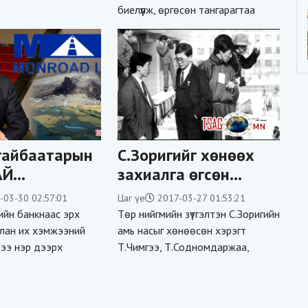
биелүүлж, өргөсөн тангарагтаа
гайбаатарын
С.Зоригийг хөнөөх
АЙ
захиалга өгсөн
ГААНУУД
этгээдүүдийг шалгаж
-03-30 02:57:01
Цаг үе
2017-03-27 01:53:21
дуусаагүй байна гэв
лийн банкнаас эрх
Төр нийгмийн зүтгэлтэн С.Зоригийн
лан их хэмжээний
амь насыг хөнөөсөн хэрэгт
нхээ нэр дээрх
Т.Чимгээ, Т.Содномдаржаа,