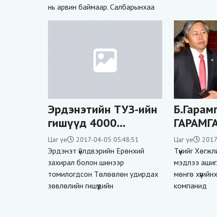
нь арвин баймаар. Салбарынхаа
байна!
Эрдэнэтийн ТУЗ-ийн
Б.Гарам
гишүүд 4000
ГАРАМГ
ам.долларын цалин
АЖИЛЛА
Цаг үе
2017-04-05 05:48:51
Цаг үе
2017
авахгүй
Эрдэнэт үйлдвэрийн Ерөнхий
Түүнийг Хөгж
захирал болон шинээр
мэдлээ ашиг
томилогдсон Төлөөлөн удирдах
мөнгө хүүгий
зөвлөлийн гишүүдийн
компанид