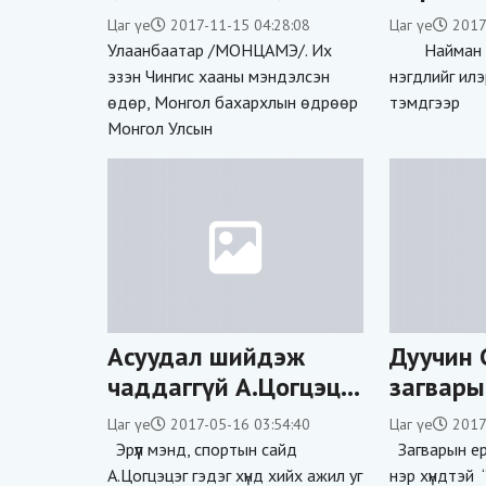
одонг Н.Түвшинбаярт
Цаг үе
2017-11-15 04:28:08
Цаг үе
2017
олгох болсныг албан
Улаанбаатар /МОНЦАМЭ/. Их
Найман жи
ёсоор зарлав
эзэн Чингис хааны мэндэлсэн
нэгдлийг илэ
өдөр, Монгол бахархлын өдрөөр
тэмдгээр
Монгол Улсын
Асуудал шийдэж
Дуучин 
чаддаггүй А.Цогцэцэг
загвары
сайд эхчүүдийн
бүсгүйч
Цаг үе
2017-05-16 03:54:40
Цаг үе
2017
хүүхдээ асрах
тэсрэлт
Эрүүл мэнд, спортын сайд
Загварын ер
эрхэнд ХАЛДАЖ
А.Цогцэцэг гэдэг хүнд хийх ажил уг
нэр хүндтэй 