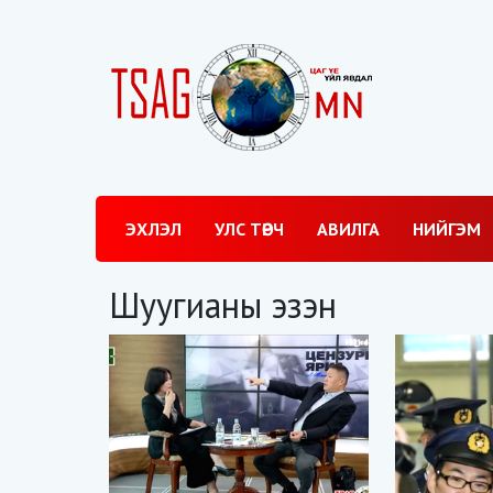
ЭХЛЭЛ
УЛС ТӨРЧ
АВИЛГА
НИЙГЭМ
Шуугианы эзэн