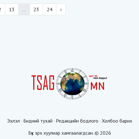
2
13
...
23
24
›
Эхлэл
·
Бидний тухай
·
Редакцийн бодлого
·
Холбоо барих
Бүх эрх хуулиар хамгаалагдсан. © 2026