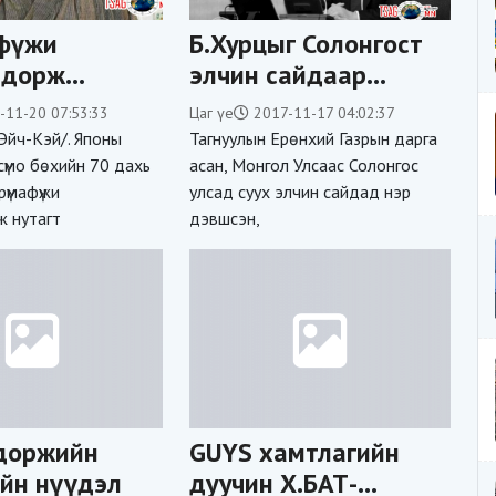
фүжи
Б.Хурцыг Солонгост
адорж
элчин сайдаар
ва
томилохыг
-11-20 07:53:33
Цаг үе
2017-11-17 04:02:37
ндоржийг
Ерөнхийлөгч
Эйч-Кэй/. Японы
Тагнуулын Ерөнхий Газрын дарга
о хүлээн
Х.Баттулга яагаад
сүмо бөхийн 70 дахь
асан, Монгол Улсаас Солонгос
рүмафүжи
улсад суух элчин сайдад нэр
рчээ
зөвшөөрчихөв дөө?
 нутагт
дэвшсэн,
доржийн
GUYS хамтлагийн
йн нүүдэл
дуучин Х.БАТ-