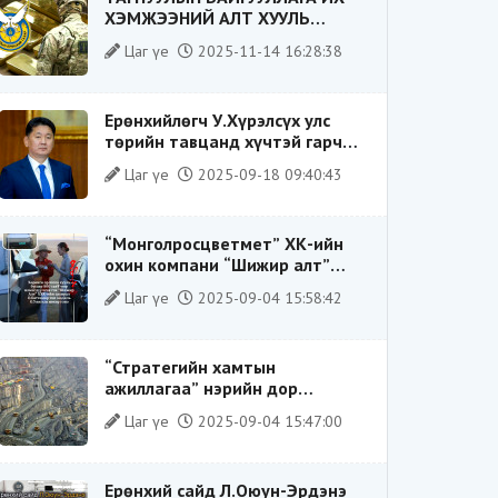
ХЭМЖЭЭНИЙ АЛТ ХУУЛЬ
БУСААР ХИЛЭЭР ГАРГАХ ГЭЖ
Цаг үе
2025-11-14 16:28:38
БАЙСАН ҮЙЛДЛИЙГ ТАСЛАН
ЗОГСООЛОО
Ерөнхийлөгч У.Хүрэлсүх улс
төрийн тавцанд хүчтэй гарч
ирэхдээ өөрийгөө шударга
Цаг үе
2025-09-18 09:40:43
ёсны төлөө тэмцэгч, “хуучин
тогтолцооны хонгилыг нураагч”
гэсэн дүрээр ард түмэнд
“Монголросцветмет” ХК-ийн
таниулсан.
охин компани “Шижир алт”
ХХК-ийн Гүйцэтгэх захирлаар
Цаг үе
2025-09-04 15:58:42
ажиллаж байсан О.Баттөмөрт
холбогдох хэрэг хаашаа
замхарсан бэ?
“Стратегийн хамтын
ажиллагаа” нэрийн дор
“Чимээгүй хөрөнгө хуримтлал”
Цаг үе
2025-09-04 15:47:00
Ерөнхий сайд Л.Оюун-Эрдэнэ