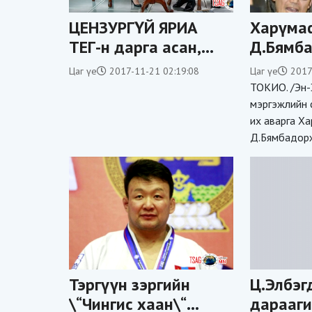
ЦЕНЗУРГҮЙ ЯРИА
Харүма
ТЕГ-н дарга асан,
Д.Бямб
Хошууч Генерал
Таканой
Цаг үе
2017-11-21 02:19:08
Цаг үе
2017
Б.ХУРЦ
А.Бааса
ТОКИО. /Эн-
зодсоно
мэргэжлийн 
их аварга Ха
зөвшөө
Д.Бямбадорж
Тэргүүн зэргийн
Ц.Элбэг
\“Чингис хаан\“
дарааги