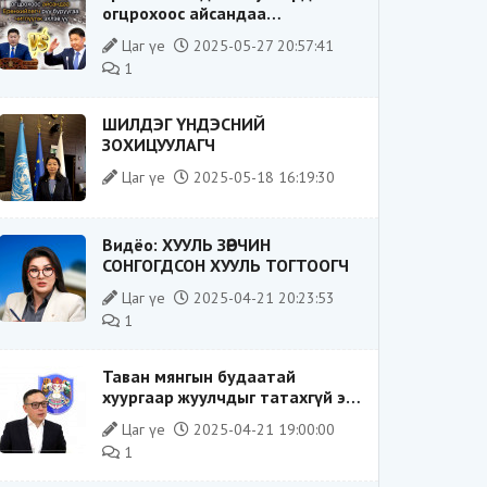
огцрохоос айсандаа
Ерөнхийлөгч рүү буруугаа
Цаг үе
2025-05-27 20:57:41
чиглүүлж эхлэв үү
1
ШИЛДЭГ ҮНДЭСНИЙ
ЗОХИЦУУЛАГЧ
Цаг үе
2025-05-18 16:19:30
Видёо: ХУУЛЬ ЗӨРЧИН
СОНГОГДСОН ХУУЛЬ ТОГТООГЧ
Цаг үе
2025-04-21 20:23:53
1
Таван мянгын будаатай
хуургаар жуулчдыг татахгүй ээ,
Д.Батсүх ээ
Цаг үе
2025-04-21 19:00:00
1