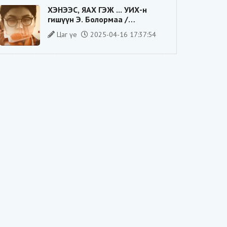
ХЭНЭЭС, ЯАХ ГЭЖ ... УИХ-н
гишүүн Э. Болормаа /
сонгуулийн ажилдаа гадаадын
Цаг үе
2025-04-16 17:37:54
компаниас хандив авсан уу/