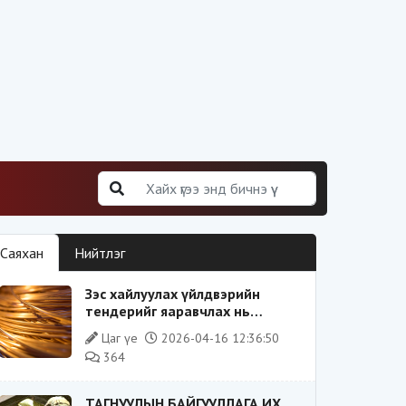
Саяхан
Нийтлэг
Зэс хайлуулах үйлдвэрийн
тендерийг яаравчлах нь
“Үндэсний аюулгүй байдал“-д
Цаг үе
2026-04-16 12:36:50
эрсдэлтэй юу?
364
ТАГНУУЛЫН БАЙГУУЛЛАГА ИХ