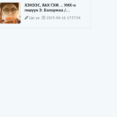
ХЭНЭЭС, ЯАХ ГЭЖ ... УИХ-н
гишүүн Э. Болормаа /
сонгуулийн ажилдаа гадаадын
Цаг үе
2025-04-16 17:37:54
компаниас хандив авсан уу/