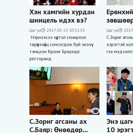
Хэн хамгийн хурдан
Ерөнхий
шницель идэх вэ?
зөвшөө
мэдээлэ
Цаг үе
2017-03-23 03:31:53
Цаг үе
2017
болгосо
Нэрнээсээ хүртэл сонирхол
С.Зориг агс
даргын
төрүүлэхүйц сонсогдож буй энэхүү
хэрэгтэй хо
тэмцээн Кроне Браухаус
гэх мэдээллэ
баривчл
ресторанд
С.Зориг агсаны ах
Энэ цаг
С.Баяр: Өнөөдөр
10 эрэг