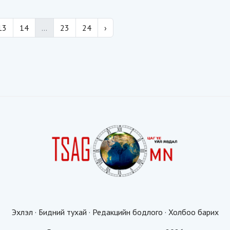
13
14
...
23
24
›
Эхлэл
·
Бидний тухай
·
Редакцийн бодлого
·
Холбоо барих