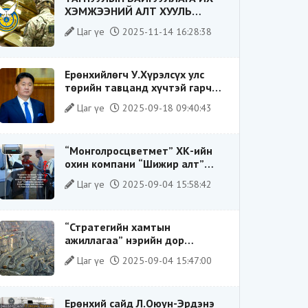
ХЭМЖЭЭНИЙ АЛТ ХУУЛЬ
БУСААР ХИЛЭЭР ГАРГАХ ГЭЖ
Цаг үе
2025-11-14 16:28:38
БАЙСАН ҮЙЛДЛИЙГ ТАСЛАН
ЗОГСООЛОО
Ерөнхийлөгч У.Хүрэлсүх улс
төрийн тавцанд хүчтэй гарч
ирэхдээ өөрийгөө шударга
Цаг үе
2025-09-18 09:40:43
ёсны төлөө тэмцэгч, “хуучин
тогтолцооны хонгилыг нураагч”
гэсэн дүрээр ард түмэнд
“Монголросцветмет” ХК-ийн
таниулсан.
охин компани “Шижир алт”
ХХК-ийн Гүйцэтгэх захирлаар
Цаг үе
2025-09-04 15:58:42
ажиллаж байсан О.Баттөмөрт
холбогдох хэрэг хаашаа
замхарсан бэ?
“Стратегийн хамтын
ажиллагаа” нэрийн дор
“Чимээгүй хөрөнгө хуримтлал”
Цаг үе
2025-09-04 15:47:00
Ерөнхий сайд Л.Оюун-Эрдэнэ