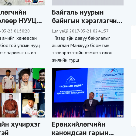
лөгчийн
Байгаль нуурын
рлөөр НУУЦ
байнгын хэрэглэгчид
л ил
болохыг эрмэлзэгчид
-03-23 01:30:20
Цаг үе
2017-03-21 02:41:37
н Б.Хурц
хэн байв???
ны амийг хөнөөсөн
Газар зүйн давуу байрлалыг
лбоотой улсын нууц
ашиглан Манжуур боомтын
эс заримыг нь ил
тээвэрлэлтийн хэмжээ олон
агдсан түүх!
жилийн турш
ийн хүчирхэг
Ерөнхийлөгчийн
тэй
канондсан гарын