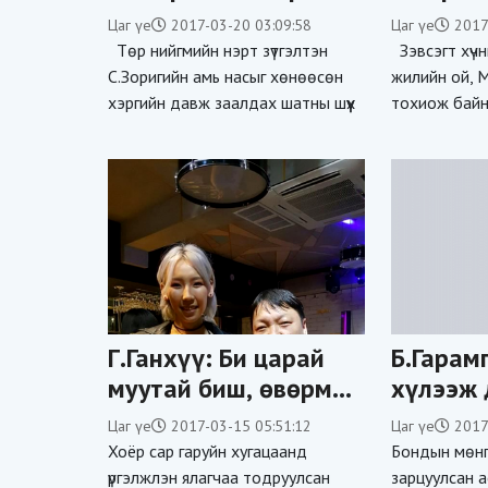
намынхан нь юу ч
Цаг үе
2017-03-20 03:09:58
Цаг үе
2017
дуугарахгүй байна
Төр нийгмийн нэрт зүтгэлтэн
Зэвсэгт хүчн
С.Зоригийн амь насыг хөнөөсөн
жилийн ой, 
хэргийн давж заалдах шатны шүүх
тохиож байн
Г.Ганхүү: Би царай
Б.Гарам
муутай биш, өвөрмөц
хүлээж 
төрөхтэй юм байна
хариуцл
Цаг үе
2017-03-15 05:51:12
Цаг үе
2017
хоёр нь
Хоёр сар гаруйн хугацаанд
Бондын мөнги
үргэлжлэн ялагчаа тодруулсан
зарцуулсан 