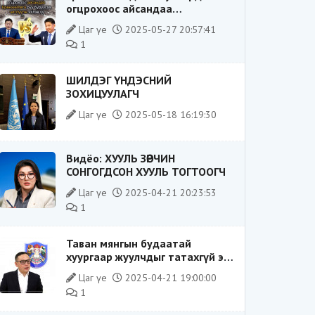
огцрохоос айсандаа
Ерөнхийлөгч рүү буруугаа
Цаг үе
2025-05-27 20:57:41
чиглүүлж эхлэв үү
1
ШИЛДЭГ ҮНДЭСНИЙ
ЗОХИЦУУЛАГЧ
Цаг үе
2025-05-18 16:19:30
Видёо: ХУУЛЬ ЗӨРЧИН
СОНГОГДСОН ХУУЛЬ ТОГТООГЧ
Цаг үе
2025-04-21 20:23:53
1
Таван мянгын будаатай
хуургаар жуулчдыг татахгүй ээ,
Д.Батсүх ээ
Цаг үе
2025-04-21 19:00:00
1