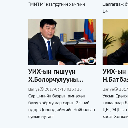
“MNTM” нэвтрүүлгийн хамгийн
шалгагдаж б
14
УИХ-ын гишүүн
УИХ-ын 
Х.Болорчулууны
Н.Батба
төрсөн дүү хилээр
яллагда
Цаг үе
2017-03-10 02:33:26
Цаг үе
2017
хууль бус бараа
Сар шинийн баярын өмнөхөн
Улсын Ерөнх
гаргах гээд
буюу хоёрдугаар сарын 24-ний
тушаалаар б
өдөр Дорнод аймгийн Чойбалсан
ЦЕГ, ЭЦГ-ын
баригджээ
сумын нутагт
хэсэг Хөгжл