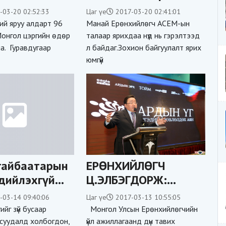
үсэгтэй баярын бичиг
-03-20 02:52:33
Цаг үе
2017-03-20 02:41:01
АСЕМ-ын тогооч
ий яруу алдарт 96
Манай Ерөнхийлөгч АСЕМ-ын
нарын цалинг
Монгол цэргийн өдөр
талаар ярихдаа нүд нь гэрэлтээд
а. Гуравдугаар
л байдаг.Зохион байгуулалт ярих
орлосон уу?
юмгүй
гайбаатарын
ЕРӨНХИЙЛӨГЧ
дийлэхгүй
Ц.ЭЛБЭГДОРЖ:
агыг хүү, дүү
МОНГОЛ УЛСЫН
-03-14 09:40:06
Цаг үе
2017-03-13 10:55:05
 хүлээх үү?
ГАДААД БОДЛОГО
йг зүй бусаар
Монгол Улсын Ерөнхийлөгчийн
БОЛ МОНГОЛЫН
асуудалд холбогдон,
үйл ажиллагаанд дүн тавих