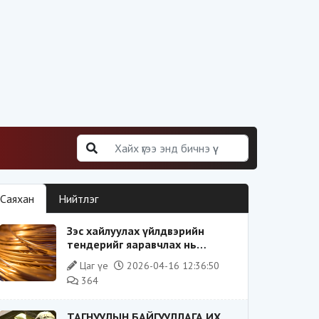
Саяхан
Нийтлэг
Зэс хайлуулах үйлдвэрийн
тендерийг яаравчлах нь
“Үндэсний аюулгүй байдал“-д
Цаг үе
2026-04-16 12:36:50
эрсдэлтэй юу?
364
ТАГНУУЛЫН БАЙГУУЛЛАГА ИХ