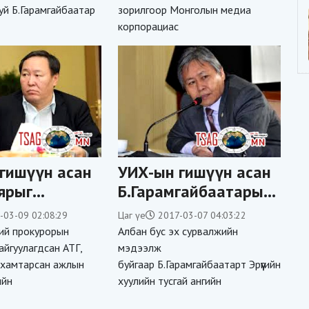
уй Б.Гарамгайбаатар
зорилгоор Монголын медиа
АЮУЛГҮЙ БАЙДЛЫН
корпорациас
АСУУДАЛ ЮМ
гишүүн асан
УИХ-ын гишүүн асан
ярыг
Б.Гарамгайбаатарыг
гчаар татлаа
яллагдагчаар татлаа
-03-09 02:08:29
Цаг үе
2017-03-07 04:03:22
ий прокурорын
Албан бус эх сурвалжийн
айгуулагдсан АТГ,
мэдээлж
 хамтарсан ажлын
буйгаар Б.Гарамгайбаатарт Эрүүгийн
ийн
хуулийн тусгай ангийн