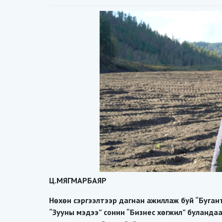
Ц.МЯГМАРБАЯР
Нөхөн сэргээлтээр дагнан ажиллаж буй “Буган
“Зууны мэдээ” сонин “Бизнес хөгжил” буландаа