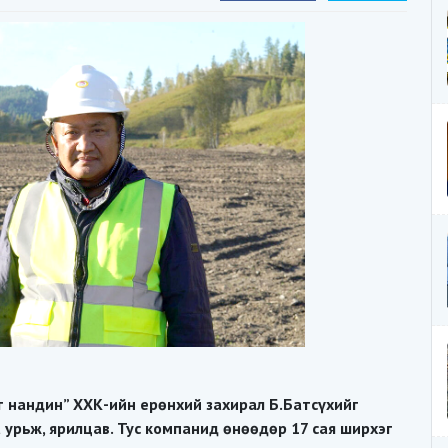
т нандин” ХХК-ийн ерөнхий захирал Б.Батсүхийг
 урьж, ярилцав. Тус компанид өнөөдөр 17 сая ширхэг