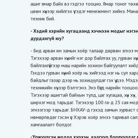
ашиг ямар байх вэ гэдгээ тооцно. Ямар тоног төхөөр
цөөн хүнээр хийлгэх үү гэдэг менежмент хийнэ. Ма
техник бий.
- Хэдий хэрийн хугацаанд хэчнээн модыг нэгэн
дурдахгүй юу?
- Бид арван км замын хоёр талаар дөрвөн эгнээ м
Тэгэхээр арван хүнийг нэг дор байлгах уу, гурван хүн
байлгахгүйгээр маш нарийн зохион байгуулалт хий
Гэхдээ гурван хүний хоёр нь хийгээд нэг нь сул хар
байдлыг газар дээр нь зохицуулдаг гэх үү дээ. М
техникийн хүчээр бэлтгэнэ. Энэ бүгд нарийн тооцоол
Тэгэхээр ашигтай байхын тулд, цаг хугацаа, хүн хүч
ширхэг мод тарьдаг. Тэгэхээр 100 га-д 25 сая мод 
эгнээгээр тарьдаг. БНХАУ-д гэхэд замын зурваст 
нөмөрлөдөг гэсэн үг. Хэрэв хоёр эгнээ таривал сал
хамгаалалт болдог.
-Үржүүлсэн модоо хэрхэн, хаагуур борлуулдаг 