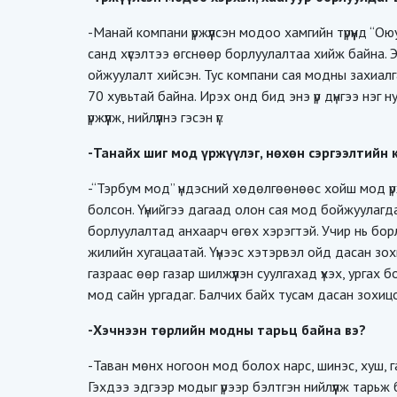
-Манай компани үржүүлсэн модоо хамгийн түрүүнд “
санд хүсэлтээ өгснөөр борлуулалтаа хийж байна. 
ойжуулалт хийсэн. Тус компани сая модны захиалга 
70 хувьтай байна. Ирэх онд бид энэ үр дүнгээ нэг
үржүүлж, нийлүүлнэ гэсэн үг.
-Танайх шиг мод үржүүлэг, нөхөн сэргээлтийн 
-“Тэрбум мод” үндэсний хөдөлгөөнөөс хойш мод үр
болсон. Үүнийгээ дагаад олон сая мод бойжуулаг
борлуулалтад анхаарч өгөх хэрэгтэй. Учир нь борл
жилийн хугацаатай. Үүнээс хэтэрвэл ойд дасан зо
газраас өөр газар шилжүүлэн суулгахад үхэх, урга
мод сайн ургадаг. Балчих байх тусам дасан зохицох
-Хэчнээн төрлийн модны тарьц байна вэ?
-Таван мөнх ногоон мод болох нарс, шинэс, хуш, г
Гэхдээ эдгээр модыг үрээр бэлтгэн нийлүүлж тарьж бо