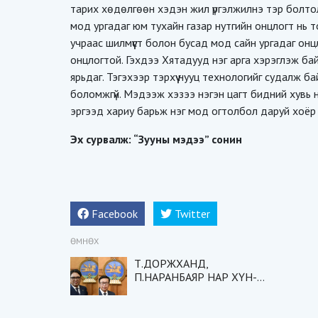
тарих хөдөлгөөн хэдэн жил үргэлжилнэ тэр болтол
мод ургадаг юм тухайн газар нутгийн онцлогт нь то
учраас шилмүүст болон бусад мод сайн ургадаг онцл
онцлогтой. Гэхдээ Хятадууд нэг арга хэрэглэж ба
ярьдаг. Тэгэхээр тэрхүү нууц технологийг судалж б
боломжгүй. Мэдээж хэзээ нэгэн цагт бидний хувь н
эргээд хариу барьж нэг мод огтолбол даруй хоёр м
Эх сурвалж: “Зууны мэдээ” сонин
Facebook
Twitter
ӨМНӨХ
Т.ДОРЖХАНД,
П.НАРАНБАЯР НАР ХҮН-
ЫГ МАН-ЫН ХӨНЖИЛД
БУЛШИЛЧИХААД
ЯВЧИХНА, ХАРААРАЙ