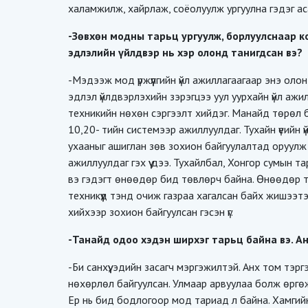
халамжилж, хайрлаж, соёолуулж ургуулна гэдэг а
-Зөвхөн модны тарьц ургуулж, борлуулснаар 
эдлэлийн үйлдвэр нь хэр олонд танигдсан вэ?
-Мэдээж мод үржүүлгийн үйл ажиллагаагаар энэ ол
эдлэл үйлдвэрлэхийн зэрэгцээ уул уурхайн үйл аж
техникийн нөхөн сэргээлт хийдэг. Манайд төрөл бүри
10,20- тийн системээр ажиллуулдаг. Тухайн үеийн ү
ухааныг ашиглан зөв зохион байгуулалтад оруулж 
ажиллуулдаг гэх үү дээ. Тухайлбал, Хонгор сумын 
вэ гэдэгт өнөөдөр бид төвлөрч байна. Өнөөдөр 
техникүүд тэнд очиж газраа хагалсан байх жишээ
хийхээр зохион байгуулсан гэсэн үг.
-Танайд одоо хэдэн ширхэг тарьц байна вэ. Ан
-Би санхүү, эдийн засагч мэргэжилтэй. Анх том тэр
нөхөрлөл байгуулсан. Улмаар арвуулаа болж өргө
Ер нь бид бодлогоор мод тариад л байна. Хамгий