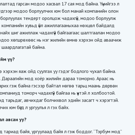
алтад гарсан модоо хасвал 17 сая мод байна. Үүнийгээ л
 Эдгээр модоо борлуулчих юм бол манай компанийн олон
 борлуулах тендерт оролцож чадахгүй, модоо борлуулж
й компанийн хувьд үйл ажиллагааныхаа нөхцөл байдалд
найх шиг ажиллаж чадахгүй байгаагаас шалтгаалан модоо
. Модоо хөгшрөхөөс нь нэг жилийн өмнө хэрхэн ойд аваачиж
й шаардлагатай байна.
ийм үү?
 хэрхэн яаж ойд суулгах уу гэдэг бодлого чухал байна.
а. Дараагийн мод хоёр жилийн дараа томорно. Араас нь
тарих гэж байна гэсээр байтал нөгөө тарьц маань дөрвөн
омпаниуд томорч чадахгүй байгаа нь үүнтэй л холбоотой.
нд тарьдаг, авчихдаг болчихвол эдийн засагт ч хэрэгтэй.
их юм бүгд л ургуулъя л гэх байх.
ал авсан уу?
д тариад байя, ургуулаад байя л гэж боддог. “Тэрбум мод”