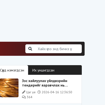
Сүүлд нэмэгдсэн
Их уншигдсан
Зэс хайлуулах үйлдвэрийн
тендерийг яаравчлах нь
“Үндэсний аюулгүй байдал“-д
Цаг үе
2026-04-16 12:36:50
эрсдэлтэй юу?
364