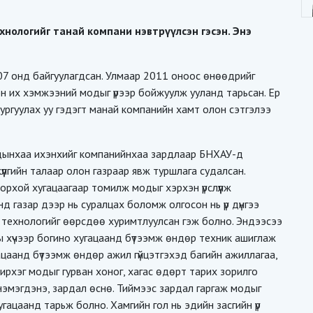
хнологийг танай компани нэвтрүүлсэн гэсэн. Энэ
07 онд байгуулагдсан. Улмаар 2011 оноос өнөөдрийг
лээн их хэмжээний модыг үрээр бойжуулж ууланд тарьсан. Ер
 ургуулах уу гэдэгт манай компанийн хамт олон сэтгэлээ
дынхаа ихэнхийг компанийнхаа зардлаар БНХАУ-д
үүлгийн талаар олон газраар явж туршлага судалсан.
рхой хугацаагаар томилж модыг хэрхэн үрслүүлж
нд газар дээр нь суралцах боломж олгосон нь үр дүнгээ
х технологийг өөрсдөө хуримтлуулсан гэж болно. Эндээсээ
ы хүчээр богино хугацаанд бүтээмж өндөр техник ашиглаж
ацаанд бүтээмж өндөр ажил гүйцэтгэхэд багийн ажиллагаа,
ирхэг модыг гурван хоног, хагас өдөрт тарих зорилго
о нэмэгдэнэ, зардал өснө. Тиймээс зардал гаргаж модыг
гацаанд тарьж болно. Хамгийн гол нь эдийн засгийн үр