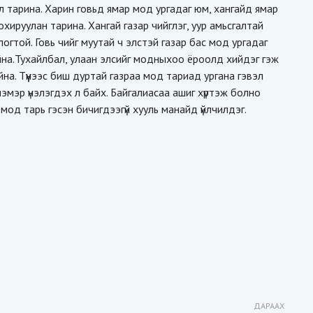
 тарина. Харин говьд ямар мод ургадаг юм, хангайд ямар
хируулан тарина. Хангай газар чийглэг, уур амьсгалтай
огтой. Говь чийг муутай ч элстэй газар бас мод ургадаг
йна.Тухайлбал, улаан элсийг модныхоо ёроолд хийдэг гэж
айна. Түүнээс биш дуртай газраа мод тариад ургана гэвэл
эмэр үнэлэгдэх л байх. Байгалиасаа ашиг хүртэж болно
од тарь гэсэн бичигдээгүй хууль манайд үйлчилдэг.
ДАРААХ