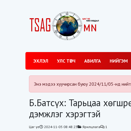
ЭХЛЭЛ
УЛС ТӨРЧ
АВИЛГА
НИЙГЭМ
Энэ мэдээ хуучирсан буюу 2024/11/05-нд нийт
Б.Батсүх: Тарьцаа хөгш
дэмжлэг хэрэгтэй
Цаг үе
2024-11-05 08:48:23
Ярилцлага
1