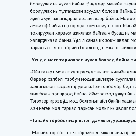
борлуулах нь чухал байна. Өнөөдөр манайд тариал
борлуулах нь тулгамдсан асуудал болоод байна.
хүний ахуй, аж амьдрал дээшлэхээр байна. Модоо
амжихгүй байгаа нөхөрлөл, компаниуд олон. Мана
тохируулан хөрвөж ажиллаж байгаа ч бусад нь ма
хөгшрүүлчхээд байна. Үүнд л санаа их зовж явдаг
тарих вэ гэдэгт төрийн бодлого, дэмжлэг зайлшгү
-Үүнд л масс тариалалт чухал болоод байна т
-Ойн газарт модыг хөгшрөхөөс нь нэг жилийн өмнө
Өөрөөр хэлбэл, тэрбум модыг шилжүүлэн суулгала
залгамжлан тасралтгүй ургана. Гэвч өнөөдөр бид 
жил болж хөгшрөөд байна. Иймээс мод үржүүлгийн к
Тэгэхээр ирээдүйд мод болгоныг айл бүрийн хашаа
Хэн нэгэн мод тариад тарьсан модыг нь авдаг болч
-Танайх төрөөс ямар нэгэн дэмжлэг, урамшуул
-Манайх төрөөс нэг ч төрлийн дэмжлэг аваагүй. Би