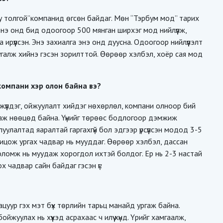
Оюу толгой”компанид өгсөн байдаг. Мөн “Тэрбум мод” тарих
Энэ онд бид одоогоор 500 мянган ширхэг мод нийлүүлж,
ирүүлсэн. Энэ захиалга энэ онд дуусна. Одоогоор нийлүүлэлт
 нугалж хийнэ гэсэн зорилттой. Өөрөөр хэлбэл, хоёр сая мод
компани хэр олон байна вэ?
жүүлдэг, ойжуулалт хийдэг нөхөрлөл, компани олноор бий
даж нөөцөд байна. Үүнийг төрөөс бодлогоор дэмжиж
уулалтад яаралтай гаргахгүй бол эдгээр үрсүүлсэн модод 3-5
хицож ургах чадвар нь мууддаг. Өөрөөр хэлбэл, дассан
х боломж нь муудаж хорогдол ихтэй болдог. Ер нь 2-3 настай
 чадвар сайн байдаг гэсэн үг.
ацуур гэх мэт бүх төрлийн тарьц манайд ургаж байна.
йжуулах нь хүүхэд асрахаас ч илүү хүнд. Үрийг хамгаалж,