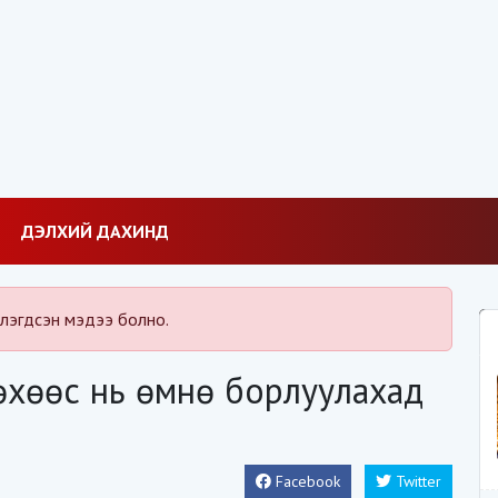
ДЭЛХИЙ ДАХИНД
лэгдсэн мэдээ болно.
рөхөөс нь өмнө борлуулахад
Facebook
Twitter