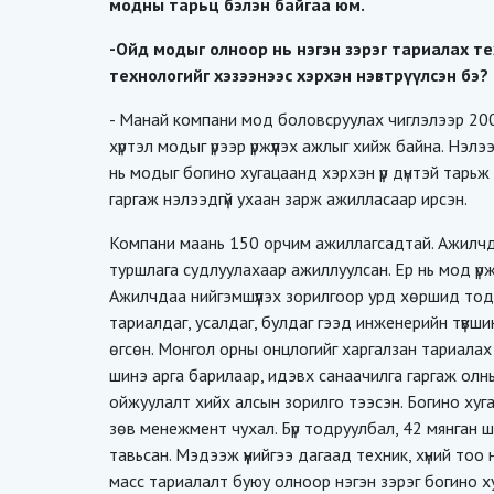
модны тарьц бэлэн байгаа юм.
-Ойд модыг олноор нь нэгэн зэрэг тариалах те
технологийг хэзээнээс хэрхэн нэвтрүүлсэн бэ?
- Манай компани мод боловсруулах чиглэлээр 20
хүртэл модыг үрээр үржүүлэх ажлыг хийж байна. Нэ
нь модыг богино хугацаанд хэрхэн үр дүнтэй тарьж
гаргаж нэлээдгүй ухаан зарж ажилласаар ирсэн.
Компани маань 150 орчим ажиллагсадтай. Ажилч
туршлага судлуулахаар ажиллуулсан. Ер нь мод үрж
Ажилчдаа нийгэмшүүлэх зорилгоор урд хөршид тодо
тариалдаг, усалдаг, булдаг гээд инженерийн түвши
өгсөн. Монгол орны онцлогийг харгалзан тариала
шинэ арга барилаар, идэвх санаачилга гаргаж олн
ойжуулалт хийх алсын зорилго тээсэн. Богино хуг
зөв менежмент чухал. Бүр тодруулбал, 42 мянган ш
тавьсан. Мэдээж үүнийгээ дагаад техник, хүний то
масс тариалалт буюу олноор нэгэн зэрэг богино ху