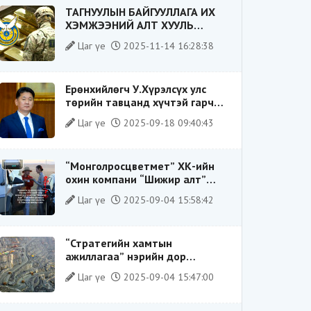
ТАГНУУЛЫН БАЙГУУЛЛАГА ИХ
ХЭМЖЭЭНИЙ АЛТ ХУУЛЬ
БУСААР ХИЛЭЭР ГАРГАХ ГЭЖ
Цаг үе
2025-11-14 16:28:38
БАЙСАН ҮЙЛДЛИЙГ ТАСЛАН
ЗОГСООЛОО
Ерөнхийлөгч У.Хүрэлсүх улс
төрийн тавцанд хүчтэй гарч
ирэхдээ өөрийгөө шударга
Цаг үе
2025-09-18 09:40:43
ёсны төлөө тэмцэгч, “хуучин
тогтолцооны хонгилыг нураагч”
гэсэн дүрээр ард түмэнд
“Монголросцветмет” ХК-ийн
таниулсан.
охин компани “Шижир алт”
ХХК-ийн Гүйцэтгэх захирлаар
Цаг үе
2025-09-04 15:58:42
ажиллаж байсан О.Баттөмөрт
холбогдох хэрэг хаашаа
замхарсан бэ?
“Стратегийн хамтын
ажиллагаа” нэрийн дор
“Чимээгүй хөрөнгө хуримтлал”
Цаг үе
2025-09-04 15:47:00