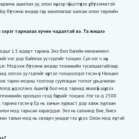
өмж ашиглах уу, олон хүнээр гүйцэтгүүлэх үү, бүтээмжтэй
найд бүтээмж өндөр гар ажиллагааг халсан олон төрлийн
 зэрэг тариалах хүчин чадалтай вэ. Та жишээ
одыг 1.5 өдөрт тарина. Энэ бол багийн менежмент.
ийг нэг дор байлгах уу гэдгийг тооцно. Сул нэг ч хүн
дэг. Мэдээж бүтээмж өндөр техникийн тусалцаатайгаар.
аад зогсох уу гэдгийг хүртэл тооцоолдог гэсэн үг. Нөхцөл
эдээж тарих модны тоогоор суулгацын тогоог урьдчилан
олд үндэслэнэ. Ашиггүй бол мод тариад явахгүй шүү дээ.
, техникийн оролцоо гээд бүгдийг тооцно. Нэг га-д 2500
тарина гэсэн үг. Ер нь замын зурваст дор хаяж зургаан
олон мод тарьсан харагддаг. Энэ нь салхинд бие, биеэ
хин талын мод нь сөхөрч унадаг гэх үү дээ. Олон мод хүчтэй
вэ?