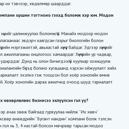
сар их тэвчээр, хөдөлмөр шаарддаг.
компани оршин тогтноно гэхэд боломж хэр юм. Модон
он хүнийг цалинжуулах боломжгүй. Манайх модоор модон
иллагаанаас эвдэрч хаягдсан газрыг биологийн болон
йн мэргэжилтэй, авьяастай хүмүүс байдаг. Эдгээр хүмүүсийг
йл ажиллагааны онцлогоос хамаардаг. Хүмүүсийн ур чадвар,
удирддаг. Дунд нь олон бичигдээгүй хуулиар зохицуулж
тариалангийн бүсэд богино хугацаанд хэрхэн ойжуулалт хийх
тариалалт эхэлнэ гэж тооцсон бол хоёр хоногийн өмнө
тэй. Хоёр хоногийн дараа ажилчид очоод шууд тариалалт
х нөхөрлөлөөс бизнесээ эхлүүлсэн гэл үү?
гээр ачаа зөөж байгаад гурвуулаа нийлж “Их хөвч”
жсөөр өнөөдрийн “Бугант нандин” компани болж тэлсэн.
н гол нь 3, 4 настай болсон мөчрөөр тарьсан модоо