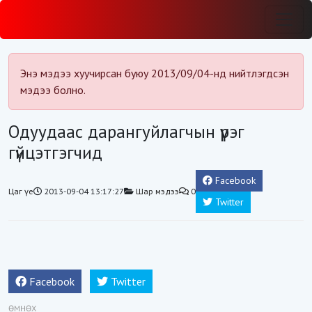
Энэ мэдээ хуучирсан буюу 2013/09/04-нд нийтлэгдсэн
мэдээ болно.
Одуудаас дарангуйлагчын үүрэг
гүйцэтгэгчид
Facebook
Цаг үе
2013-09-04 13:17:27
Шар мэдээ
0
Twitter
Facebook
Twitter
ӨМНӨХ