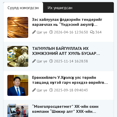
Сүүлд нэмэгдсэн
Их уншигдсан
Зэс хайлуулах үйлдвэрийн тендерийг
яаравчлах нь “Үндэсний аюулгүй
байдал“-д эрсдэлтэй юу?
Цаг үе
2026-04-16 12:36:50
364
ТАГНУУЛЫН БАЙГУУЛЛАГА ИХ
ХЭМЖЭЭНИЙ АЛТ ХУУЛЬ БУСААР
ХИЛЭЭР ГАРГАХ ГЭЖ БАЙСАН
Цаг үе
2025-11-14 16:28:38
ҮЙЛДЛИЙГ ТАСЛАН ЗОГСООЛОО
Ерөнхийлөгч У.Хүрэлсүх улс төрийн
тавцанд хүчтэй гарч ирэхдээ өөрийгөө
шударга ёсны төлөө тэмцэгч, “хуучин
Цаг үе
2025-09-18 09:40:43
тогтолцооны хонгилыг нураагч” гэсэн
дүрээр ард түмэнд таниулсан.
“Монголросцветмет” ХК-ийн охин
компани “Шижир алт” ХХК-ийн
Гүйцэтгэх захирлаар ажиллаж байсан