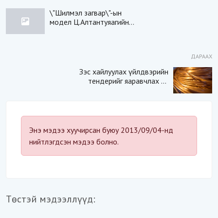
\"Шилмэл загвар\"-ын
модел Ц.Алтантуяагийн
зурагнуудаас (фото)
ДАРААХ
Зэс хайлуулах үйлдвэрийн
тендерийг яаравчлах нь
“Үндэсний аюулгүй
байдал“-д эрсдэлтэй юу?
Энэ мэдээ хуучирсан буюу 2013/09/04-нд
нийтлэгдсэн мэдээ болно.
Төстэй мэдээллүүд: