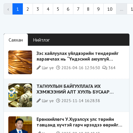
‹
1
2
3
4
5
6
7
8
9
10
...
Саяхан
Нийтлэг
Зэс хайлуулах үйлдвэрийн тендерийг
яаравчлах нь “Үндэсний аюулгүй
байдал“-д эрсдэлтэй юу?
Цаг үе
2026-04-16 12:36:50
364
ТАГНУУЛЫН БАЙГУУЛЛАГА ИХ
ХЭМЖЭЭНИЙ АЛТ ХУУЛЬ БУСААР
ХИЛЭЭР ГАРГАХ ГЭЖ БАЙСАН
Цаг үе
2025-11-14 16:28:38
ҮЙЛДЛИЙГ ТАСЛАН ЗОГСООЛОО
Ерөнхийлөгч У.Хүрэлсүх улс төрийн
тавцанд хүчтэй гарч ирэхдээ өөрийгөө
шударга ёсны төлөө тэмцэгч, “хуучин