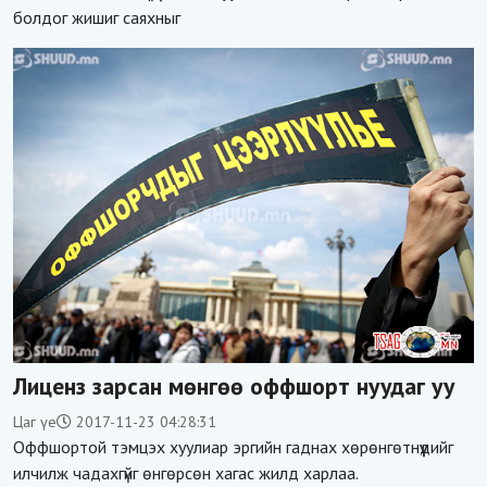
болдог жишиг саяхныг
Лиценз зарсан мөнгөө оффшорт нуудаг уу
Цаг үе
2017-11-23 04:28:31
Оффшортой тэмцэх хуулиар эргийн гаднах хөрөнгөтнүүдийг
илчилж чадахгүйг өнгөрсөн хагас жилд харлаа.