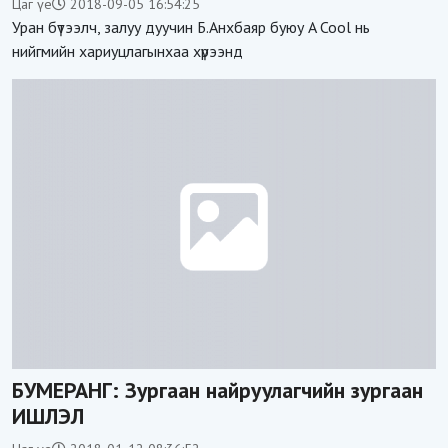
Цаг үе
2018-09-05 16:54:25
Уран бүтээлч, залуу дуучин Б.Анхбаяр буюу A Cool нь
нийгмийн хариуцлагынхаа хүрээнд
БУМЕРАНГ: Зургаан найруулагчийн зургаан
ИШЛЭЛ