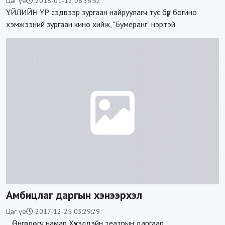
Цаг үе
2018-01-12 08:36:52
ҮЙЛИЙН ҮР сэдвээр зургаан найруулагч тус бүр богино
хэмжээний зургаан кино хийж, "Бумеранг" нэртэй
Амбицлаг даргын хэнээрхэл
Цаг үе
2017-12-25 03:29:29
Өнгөрөгч намар Хүүхэлдэйн театрын даргаар