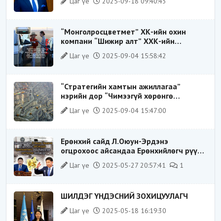
Цаг үе
2025-09-18 09:40:43
тогтолцооны хонгилыг нураагч” гэсэн
дүрээр ард түмэнд таниулсан.
“Монголросцветмет” ХК-ийн охин
компани “Шижир алт” ХХК-ийн
Гүйцэтгэх захирлаар ажиллаж байсан
Цаг үе
2025-09-04 15:58:42
О.Баттөмөрт холбогдох хэрэг хаашаа
замхарсан бэ?
“Стратегийн хамтын ажиллагаа”
нэрийн дор “Чимээгүй хөрөнгө
хуримтлал”
Цаг үе
2025-09-04 15:47:00
Ерөнхий сайд Л.Оюун-Эрдэнэ
огцрохоос айсандаа Ерөнхийлөгч рүү
буруугаа чиглүүлж эхлэв үү
Цаг үе
2025-05-27 20:57:41
1
ШИЛДЭГ ҮНДЭСНИЙ ЗОХИЦУУЛАГЧ
Цаг үе
2025-05-18 16:19:30