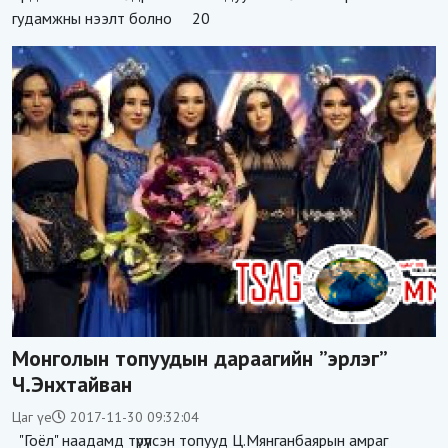
гудамжны нээлт болно 20
Монголын топуудын дараагийн ”эрлэг”
Ч.Энхтайван
Цаг үе
2017-11-30 09:32:04
"Гоёл" наадамд түрүүлсэн топууд Ц.Мянганбаярын амраг