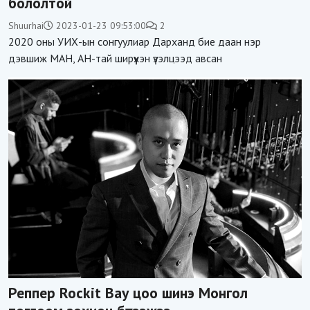
бололтой
Shuurhai
2023-01-23 09:53:00
2
2020 оны УИХ-ын сонгуулиар Дарханд бие даан нэр
дэвшиж МАН, АН-тай ширүүхэн үзэлцээд авсан
Реппер Rockit Bay цоо шинэ Монгол