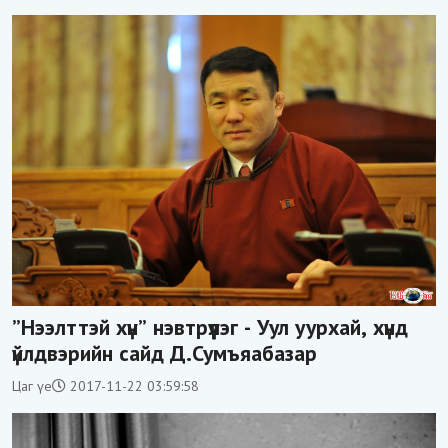
”Нээлттэй хүн” нэвтрүүлэг - Уул уурхай, хүнд
үйлдвэрийн сайд Д.Сумъяабазар
Цаг үе
2017-11-22 03:59:58