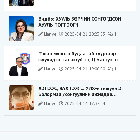
Видёо: ХУУЛЬ ЗӨРЧИН СОНГОГДСОН
ХУУЛЬ ТОГТООГЧ
Цаг үе
2025-04-21 20:23:53
1
Таван мянгын будаатай хуургаар
жуулчдыг татахгүй ээ, Д.Батсүх ээ
Цаг үе
2025-04-21 19:00:00
1
ХЭНЭЭС, ЯАХ ГЭЖ ... УИХ-н гишүүн Э.
Болормаа /сонгуулийн ажилдаа
гадаадын компаниас хандив авсан уу/
Цаг үе
2025-04-16 17:37:54