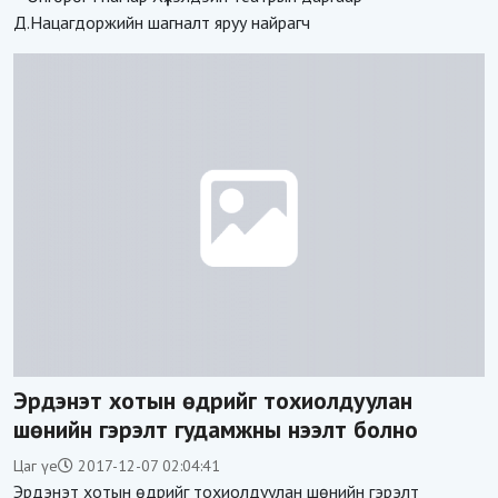
Д.Нацагдоржийн шагналт яруу найрагч
Эрдэнэт хотын өдрийг тохиолдуулан
шөнийн гэрэлт гудамжны нээлт болно
Цаг үе
2017-12-07 02:04:41
Эрдэнэт хотын өдрийг тохиолдуулан шөнийн гэрэлт