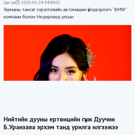
Цаг үе
2020-01-24 04:00:02
Германы тансаг зэрэглэлийн автомашин үйлдвэрлэгч “BMW”
компани болон Недерланд улсын
Нийтийн дууны ертөнцийн гүнж Дуучин
Б.Уранзаяа эрхэм танд урилга илгээжээ