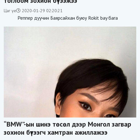
тоглоом зохион бүтээжээ
Цаг үе
2020-01-29 02:20:21
Реппер дуучин Баярсайхан буюу Rokit bay бага
“BMW”-ын шинэ төсөл дээр Монгол загвар
зохион бүтээгч хамтран ажиллажээ