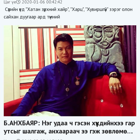
Цаг үе
2020-01-06 00:42:42
Сүүлийн үед "Хатан зүрхний хайр", "Харц", "Хувиршгүй" зэрэг олон
сайхан дуугаар ард түмний
Б.АНХБАЯР: Нэг удаа ч гэсэн хүүхдийнхээ гар
утсыг шалгаж, анхаараач ээ гэж зөвлөмөөр
байна