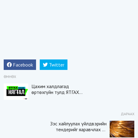
Facebook
Twitter
ӨМНӨХ
Цахим халдлагад
өртөхгүйн тулд ЯТГАХ
ТУСАМ НЯГТАЛ
ДАРААХ
Зэс хайлуулах үйлдвэрийн
тендерийг яаравчлах нь
“Үндэсний аюулгүй