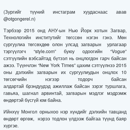
(Зургийг түүний инстаграм хуудаснаас авав
@otgongerel.n)
Тэрбээр 2015 онд АНУ-ын Нью Йорк хотын Загвар,
Технологийн институтийг төгссөн нэгэн гэнэ. Мөн
сургуулиа төгсөхдөө олон улсад загварын урлагаар
тэргүүлэгч “style.com” буюу одоогийн “Vogue”
сэтгүүлийн вэбсайтад бүтээл нь онцлогдон гарч байсан
ажээ. Түүнчлэн “New York Times” цахим сэтгүүлнээ 2015
оны дэлхийн загварын их сургуулиудын онцлох 10
төгсөгчийн нэгээр тодорч байсан
алдартай брэндуудэд ажиллаж байсан зэрэг туршлага,
гавьяа, шагнал арвинтай, загварын мэдлэг мэдрэмж
өндөртэй бүсгүй юм байна.
Ийнхүү Монгол орныхоо нэр хүндийг дэлхийн тавцанд
өндөрт өргөж, нэрээ тодлон үлдээж байгаа түүнд баяр
хүргэе.