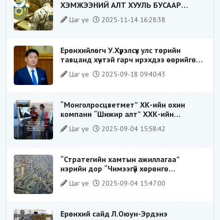
ХЭМЖЭЭНИЙ АЛТ ХУУЛЬ БУСААР
ХИЛЭЭР ГАРГАХ ГЭЖ БАЙСАН
Цаг үе
2025-11-14 16:28:38
ҮЙЛДЛИЙГ ТАСЛАН ЗОГСООЛОО
Ерөнхийлөгч У.Хүрэлсүх улс төрийн
тавцанд хүчтэй гарч ирэхдээ өөрийгөө
шударга ёсны төлөө тэмцэгч, “хуучин
Цаг үе
2025-09-18 09:40:43
тогтолцооны хонгилыг нураагч” гэсэн
дүрээр ард түмэнд таниулсан.
“Монголросцветмет” ХК-ийн охин
компани “Шижир алт” ХХК-ийн
Гүйцэтгэх захирлаар ажиллаж байсан
Цаг үе
2025-09-04 15:58:42
О.Баттөмөрт холбогдох хэрэг хаашаа
замхарсан бэ?
“Стратегийн хамтын ажиллагаа”
нэрийн дор “Чимээгүй хөрөнгө
хуримтлал”
Цаг үе
2025-09-04 15:47:00
Ерөнхий сайд Л.Оюун-Эрдэнэ