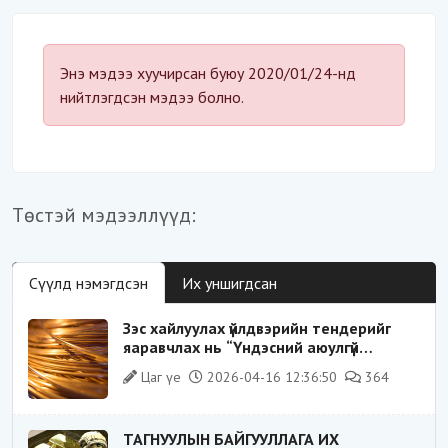
байдал“-д эрсдэлтэй юу?
Энэ мэдээ хуучирсан буюу 2020/01/24-нд
нийтлэгдсэн мэдээ болно.
Төстэй мэдээллүүд:
Сүүлд нэмэгдсэн
Их уншигдсан
Зэс хайлуулах үйлдвэрийн тендерийг
яаравчлах нь “Үндэсний аюулгүй
байдал“-д эрсдэлтэй юу?
Цаг үе
2026-04-16 12:36:50
364
ТАГНУУЛЫН БАЙГУУЛЛАГА ИХ