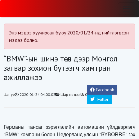
Энэ мэдээ хуучирсан буюу 2020/01/24-нд нийтлэгдсэн
мэдээ болно.
“BMW”-ын шинэ төсөл дээр Монгол
загвар зохион бүтээгч хамтран
ажиллажээ
Facebook
Цаг үе
2020-01-24 04:00:02
Шар мэдээ
0
Twitter
Германы тансаг зэрэглэлийн автомашин үйлдвэрлэгч
“BMW” компани болон Недерланд улсын “BYBORRE” гэх