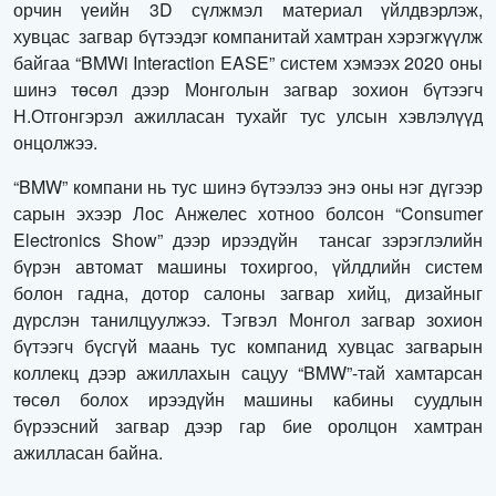
орчин үеийн 3D сүлжмэл материал үйлдвэрлэж,
хувцас загвар бүтээдэг компанитай хамтран хэрэгжүүлж
байгаа “BMWi Interaction EASE” систем хэмээх 2020 оны
шинэ төсөл дээр Монголын загвар зохион бүтээгч
Н.Отгонгэрэл ажилласан тухайг тус улсын хэвлэлүүд
онцолжээ.
“BMW” компани нь тус шинэ бүтээлээ энэ оны нэг дүгээр
сарын эхээр Лос Анжелес хотноо болсон “Consumer
Electronics Show” дээр ирээдүйн тансаг зэрэглэлийн
бүрэн автомат машины тохиргоо, үйлдлийн систем
болон гадна, дотор салоны загвар хийц, дизайныг
дүрслэн танилцуулжээ. Тэгвэл Монгол загвар зохион
бүтээгч бүсгүй маань тус компанид хувцас загварын
коллекц дээр ажиллахын сацуу “BMW”-тай хамтарсан
төсөл болох ирээдүйн машины кабины суудлын
бүрээсний загвар дээр гар бие оролцон хамтран
ажилласан байна.