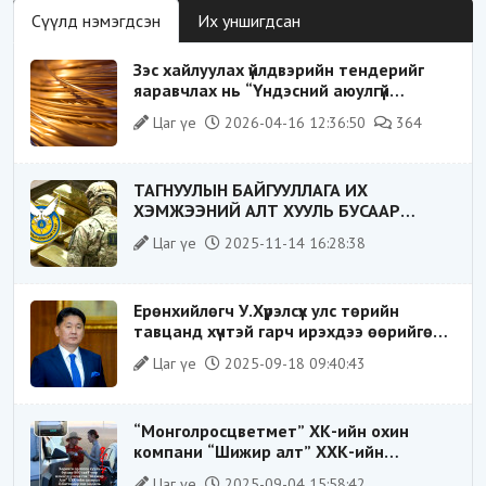
Сүүлд нэмэгдсэн
Их уншигдсан
Зэс хайлуулах үйлдвэрийн тендерийг
яаравчлах нь “Үндэсний аюулгүй
байдал“-д эрсдэлтэй юу?
Цаг үе
2026-04-16 12:36:50
364
ТАГНУУЛЫН БАЙГУУЛЛАГА ИХ
ХЭМЖЭЭНИЙ АЛТ ХУУЛЬ БУСААР
ХИЛЭЭР ГАРГАХ ГЭЖ БАЙСАН
Цаг үе
2025-11-14 16:28:38
ҮЙЛДЛИЙГ ТАСЛАН ЗОГСООЛОО
Ерөнхийлөгч У.Хүрэлсүх улс төрийн
тавцанд хүчтэй гарч ирэхдээ өөрийгөө
шударга ёсны төлөө тэмцэгч, “хуучин
Цаг үе
2025-09-18 09:40:43
тогтолцооны хонгилыг нураагч” гэсэн
дүрээр ард түмэнд таниулсан.
“Монголросцветмет” ХК-ийн охин
компани “Шижир алт” ХХК-ийн
Гүйцэтгэх захирлаар ажиллаж байсан
Цаг үе
2025-09-04 15:58:42