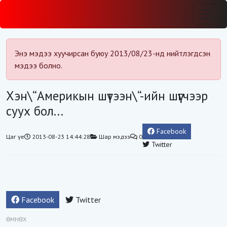
Энэ мэдээ хуучирсан буюу 2013/08/23-нд нийтлэгдсэн
мэдээ болно.
Хэн\“Америкын шүтээн\“-ийн шүүгчээр
суух бол...
Facebook
Цаг үе
2013-08-23 14:44:28
Шар мэдээ
0
Twitter
Facebook
Twitter
ӨМНӨХ