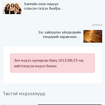
Хамгийн олон гишүүн
сольсон гэгдэх ВиаГра
хамтлагын халуухан
бүсгүйчүүд
ДАРААХ
Зэс хайлуулах үйлдвэрийн
тендерийг яаравчлах нь
“Үндэсний аюулгүй
байдал“-д эрсдэлтэй юу?
Энэ мэдээ хуучирсан буюу 2013/08/23-нд
нийтлэгдсэн мэдээ болно.
Төстэй мэдээллүүд: