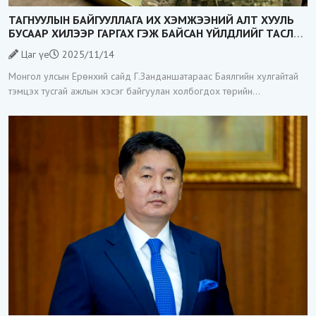
ТАГНУУЛЫН БАЙГУУЛЛАГА ИХ ХЭМЖЭЭНИЙ АЛТ ХУУЛЬ
БУСААР ХИЛЭЭР ГАРГАХ ГЭЖ БАЙСАН ҮЙЛДЛИЙГ ТАСЛАН
ЗОГСООЛОО
Цаг үе
2025/11/14
Монгол улсын Ерөнхий сайд Г.Занданшатараас Баялгийн хулгайтай
тэмцэх тусгай ажлын хэсэг байгуулан холбогдох төрийн
байгууллагуудад үүрэг даалгавар өгөөд байгаа билээ. Тэгвэл
Тагнуулын