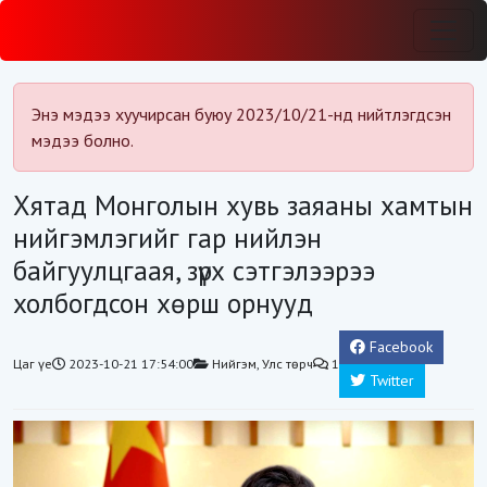
Энэ мэдээ хуучирсан буюу 2023/10/21-нд нийтлэгдсэн
мэдээ болно.
Хятад Монголын хувь заяаны хамтын
нийгэмлэгийг гар нийлэн
байгуулцгаая, зүрх сэтгэлээрээ
холбогдсон хөрш орнууд
Facebook
Цаг үе
2023-10-21 17:54:00
Нийгэм
,
Улс төрч
1
Twitter