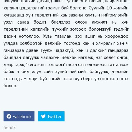
ахиулж, дэлхий дахинд ашиг тустай энх тайван, найрамдал,
хөгжил цэцэглэлтийн замыг бий болгоно. Сүүлийн 10 жилийн
хугацаанд хүн төрөлхтний хвь заяаны хамтын нийгэмлэгийн
үзэл санаа бодит биелэлээ олсон амжилт нь хүн
төрөлхтний хөгжлийн түүхийг зогсоох боломжгүй гэдгийг
дахин нотоллоо. Хувь тавилан, эрх ашиг нь хоорондоо
уялдаа холбоотой дэлхийн тосгонд хэн ч хямралыг хэн ч
ганцаараа даван туулж чадахгүй, хэн ч дэлхийг ганцаараа
байлдан дагуулж чадахгүй. Зөвхөн нэгдэж, нэг хөлөг онгоц
дээр гарж, "zero sum тоглоом" гэсэн сэтгэлгээнээс татгалзаж
байж л бид илүү сайн хүний нийгмийг байгуулж, дэлхийн
тосгонд амьдарч буй энгийн нэгэн хүн бүрт үр өгөөжөө өгөх
болно.
Facebook
Twitter
ӨМНӨХ