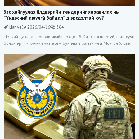
Зэс хайлуулах үйлдвэрийн тендерийг яаравчлах нь
“Үндэсний аюулгүй байдал“-д эрсдэлтэй юу?
Цаг үе
2026/04/16
364
Дэлхий дахинд геополитикийн нөхцөл байдал тогтворгүй, шатахуун
болон эрчим хүчний үнэ өсөж буй энэ эгзэгтэй үед Монгол Улсын
Засгийн газар Зэс хайлуулах үйлдвэр барих тендерийг гэнэт
зарласан нь