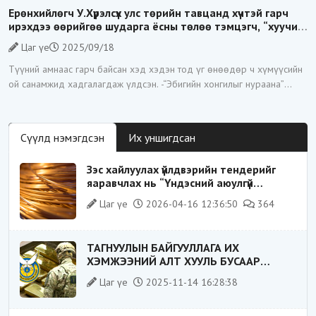
Ерөнхийлөгч У.Хүрэлсүх улс төрийн тавцанд хүчтэй гарч
ирэхдээ өөрийгөө шударга ёсны төлөө тэмцэгч, “хуучин
тогтолцооны хонгилыг нураагч” гэсэн дүрээр ард түмэнд
Цаг үе
2025/09/18
таниулсан.
Түүний амнаас гарч байсан хэд хэдэн тод үг өнөөдөр ч хүмүүсийн
ой санамжид хадгалагдаж үлдсэн. -“Эбигийн хонгилыг нураана”
-“Цагаан суваргыг төрд эргүүлж
Сүүлд нэмэгдсэн
Их уншигдсан
Зэс хайлуулах үйлдвэрийн тендерийг
яаравчлах нь “Үндэсний аюулгүй
байдал“-д эрсдэлтэй юу?
Цаг үе
2026-04-16 12:36:50
364
ТАГНУУЛЫН БАЙГУУЛЛАГА ИХ
ХЭМЖЭЭНИЙ АЛТ ХУУЛЬ БУСААР
ХИЛЭЭР ГАРГАХ ГЭЖ БАЙСАН
Цаг үе
2025-11-14 16:28:38
ҮЙЛДЛИЙГ ТАСЛАН ЗОГСООЛОО