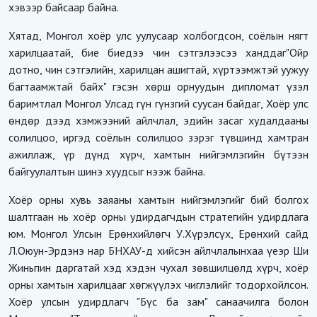
хэвээр байсаар байна.
Хятад, Монгол хоёр улс уулусаар холбогдсон, соёлын нягт
харилцаатай, бие биедээ чин сэтгэлээсээ ханддаг"Ойр
дотно, чин сэтгэлийн, харилцан ашигтай, хүртээмжтэй уужуу
багтаамжтай байх" гэсэн хөрш орнуудын дипломат үзэл
баримтлал Монгол Улсад гүн гүнзгий суусан байдаг, Хоёр улс
өндөр дээд хэмжээний айлчлал, эдийн засаг худалдааны
солилцоо, иргэд соёлын солилцоо зэрэг түвшинд хамтран
ажиллаж, үр дүнд хүрч, хамтын нийгэмлэгийн бүтээн
байгуулалтын шинэ хуудсыг нээж байна.
Хоёр орны хувь заяаны хамтын нийгэмлэгийг бий болгох
шалтгаан нь хоёр орны удирдагчдын стратегийн удирдлага
юм. Монгол Улсын Ерөнхийлөгч У.Хүрэлсүх, Ерөнхий сайд
Л.Оюун-Эрдэнэ нар БНХАУ-д хийсэн айлчлалынхаа үеэр Ши
Жиньпин даргатай хэд хэдэн чухал зөвшилцөлд хүрч, хоёр
орны хамтын харилцааг хөгжүүлэх чиглэлийг тодорхойлсон.
Хоёр улсын удирдлагч "Бүс ба зам" санаачилга болон