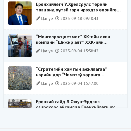
Ерөнхийлөгч У.Хүрэлсүх улс төрийн
тавцанд хүчтэй гарч ирэхдээ өөрийгөө
шударга ёсны төлөө тэмцэгч, “хуучин
Цаг үе
2025-09-18 09:40:43
тогтолцооны хонгилыг нураагч” гэсэн
дүрээр ард түмэнд таниулсан.
“Монголросцветмет” ХК-ийн охин
компани “Шижир алт” ХХК-ийн
Гүйцэтгэх захирлаар ажиллаж байсан
Цаг үе
2025-09-04 15:58:42
О.Баттөмөрт холбогдох хэрэг хаашаа
замхарсан бэ?
“Стратегийн хамтын ажиллагаа”
нэрийн дор “Чимээгүй хөрөнгө
хуримтлал”
Цаг үе
2025-09-04 15:47:00
Ерөнхий сайд Л.Оюун-Эрдэнэ
огцрохоос айсандаа Ерөнхийлөгч рүү
буруугаа чиглүүлж эхлэв үү
Цаг үе
2025-05-27 20:57:41
1