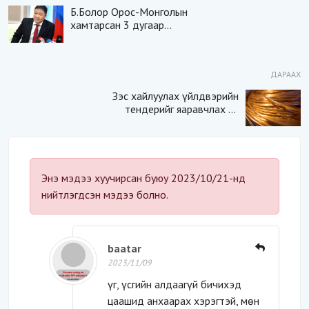
Б.Болор Орос-Монголын
хамтарсан 3 дугаар
сургуулийн захирлын
албанаас түдгэлзэх үү
ДАРААХ
Зэс хайлуулах үйлдвэрийн
тендерийг яаравчлах нь
“Үндэсний аюулгүй
байдал“-д эрсдэлтэй юу?
Энэ мэдээ хуучирсан буюу 2023/10/21-нд
нийтлэгдсэн мэдээ болно.
baatar
2023/11/09
үг, үсгийн алдаагүй бичихэд
цаашид анхаарах хэрэгтэй, мөн