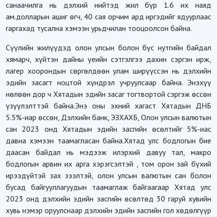
санаачилга нь дэлхий нийтэд жил бүр 1.6 их наяд
ам.долларын ашиг өгч, 40 сая орчим ард иргэдийг ядуурлаас
гаргахад тусална хэмээн урьдчилан тооцоолсон байна.
Сүүлийн жилүүдэд олон улсын болон бүс нутгийн байдал
хямарч, хүйтэн дайны үеийн сэтгэлгээ дахин сэргэн ирж,
лагер хоорондын сөргөлдөөн улам ширүүссэн нь дэлхийн
эдийн засагт ноцтой хүндрэл учруулсаар байна. Энэхүү
нөлөөн дор ч Хятадын эдийн засаг тогтвортой сэргэж өссөн
үзүүлэлттэй байна.Энэ оны эхний хагаст Хятадын ДНБ
5.5%-иар өссөн, Дэлхийн банк, ЭЗХАХБ, Олон улсын валютын
сан 2023 онд Хятадын эдийн засгийн өсөлтийг 5%-иас
давна хэмээн таамагласан байна.Хятад улс бодлогын бие
даасан байдал нь мэдээж илэрхий давуу тал, макро
бодлогын арвин их арга хэрэгсэлтэй , том орон зай бүхий
ирээдүйтэй зах зээлтэй, олон улсын валютын сан болон
бусад байгууллагуудын таамаглаж байгаагаар Хятад улс
2023 онд дэлхийн эдийн засгийн өсөлтөд 30 гаруй хувийн
хувь нэмэр оруулснаар дэлхийн эдийн засгийн гол хөдөлгүүр