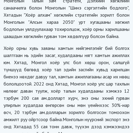
Монголын "Талын зам" стратеги, Дэлхийн хөгжлийн
санаачилга болон Монголын "Шинэ сэргэлтийн бодлого",
Хятадын "Хоёр алхам" хөгжлийн стратегийн зорилт болон
Монголын "Алсын хараа 2050" урт хугацааны хөгжил
бодлогын уялдуулахаар тохиролцож, хоёр орны харилцааны
цаашдын хөгжлийн гурван том хөдөлгүүр болсон байна.
Хоёр орны хувь заяаны хамтын нийгэмлэгийг бий болгох
шалтгаан нь эдийн засаг, худалдааны нягт хамтын ажиллах
юм. Хятад, Монгол хоёр улс бол хөрш орон, салшгүй
түншүүд бөгөөд хоёр тал эдийн засгийн хувьд харилцан
биенээ нөхдөг давуу тал, хамтын ажиллагааны асар их нөөц
бололцоотой. 2022 онд Хятад, Монгол хоёр улс цар тахлын
нөлөөг даван туулж, хоёр талын худалдааны хэмжээ 12
тэрбум 200 сая ам.долларт хүрч, энэ оны эхний гурван
улирлын худалдаа өнгөрсөн оны мөн үеийнхээс 30%-иар
өсч, 20 тэрбум ам.долларын зорилго болгосон томоохон
амжилт руу ойртсоор байна.Монголын нүүрсний экспорт энэ
онд Хятадад 55 сая тонн давж, түүхэн дээд хэмжээндээ