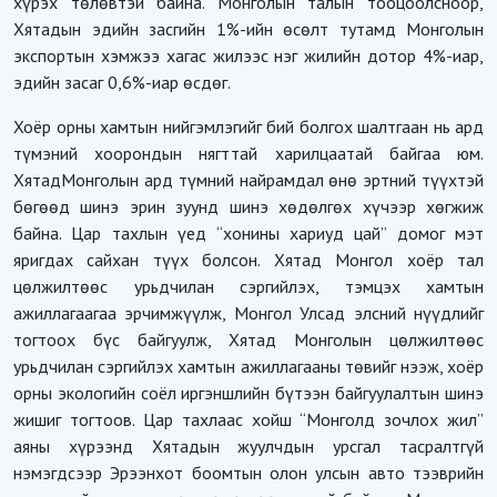
хүрэх төлөвтэй байна. Монголын талын тооцоолсноор,
Хятадын эдийн засгийн 1%-ийн өсөлт тутамд Монголын
экспортын хэмжээ хагас жилээс нэг жилийн дотор 4%-иар,
эдийн засаг 0,6%-иар өсдөг.
Хоёр орны хамтын нийгэмлэгийг бий болгох шалтгаан нь ард
түмэний хоорондын нягттай харилцаатай байгаа юм.
ХятадМонголын ард түмний найрамдал өнө эртний түүхтэй
бөгөөд шинэ эрин зуунд шинэ хөдөлгөх хүчээр хөгжиж
байна. Цар тахлын үед “хонины хариуд цай” домог мэт
яригдах сайхан түүх болсон. Хятад Монгол хоёр тал
цөлжилтөөс урьдчилан сэргийлэх, тэмцэх хамтын
ажиллагаагаа эрчимжүүлж, Монгол Улсад элсний нүүдлийг
тогтоох бүс байгуулж, Хятад Монголын цөлжилтөөс
урьдчилан сэргийлэх хамтын ажиллагааны төвийг нээж, хоёр
орны экологийн соёл иргэншлийн бүтээн байгуулалтын шинэ
жишиг тогтоов. Цар тахлаас хойш “Монголд зочлох жил”
аяны хүрээнд Хятадын жуулчдын урсгал тасралтгүй
нэмэгдсээр Эрээнхот боомтын олон улсын авто тээврийн