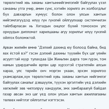
төрөлхтний хвь заяаны хамтыннийгэмлэгийг байгуулах үзэл
санааны утга учир, амин сүнс, хэтийн зорилго ач холбогдлыг
бүх давхаргын хүмүүс болон олон улсын хамтын
нийгэмлэгүүдэд илүү гүн гүнзгий ойлгуулхаар системчилэн
тайлбарласан нь Хятадын онцлог бүхий томоохон улс
орнуудын дипломат харилцааны агуу зорилгыг илүү гүнзгий
ойлгох боломжтой.
Арван жилийн өмнө "Дэлхий дахинд юу болоод байна, бид
яах ёстой вэ?" гэсэн дэлхий дахины түүхийн бүх цаг үеийн
асуулттай нүүр тулахдаа Ши Жиньпин дарга том гүрэн, том
намын удирдагчийн өргөн цар хүрээтэй стратегийн алсын
хараа, улс төрийн онч мэргэн ухаан, эрхэм зорилгоо
ухамсарлаж,хүн төрөлхтний хувь заяаны хамтын нийгэмлэг
байгуулах саналыг дэвшүүлж, түүхэн эргэлтийн үед дэлхийн
хөгжлийг зөв чиглэлрүү хандуулж, эмх замбараагүй байдал
газар авсан энэ цаг үед олон улсын хамтын ажиллагааны
төлөөх нийтлэг ойлголтыг нэгтгэсэн.