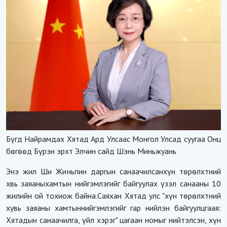
Бүгд Найрамдах Хятад Ард Улсаас Монгол Улсад суугаа Онц
бөгөөд Бүрэн эрхт Элчин сайд Шэнь Миньжуань
Энэ жил Ши Жиньпин даргын санаачилсанхүн төрөлхтний
хвь заяаныхамтын нийгэмлэгийг байгуулах үзэл санааны 10
жилийн ой тохиож байна.Саяхан Хятад улс "хүн төрөлхтний
хувь заяаны хамтыннийгэмлэгийг гар нийлэн байгуулцгаая:
Хятадын санаачилга, үйл хэрэг" цагаан номыг нийтэлсэн, хүн