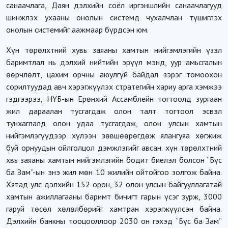
санаачлага, Даян дэлхийн соёл иргэншлийн санаачлагууд
шинжлэх ухааны онолын системд чухалчлан түшиглэх
онолын системийг аажмаар бүрдсэн юм.
Хүн төрөлхтний хувь заяаны хамтын нийгэмлэгийн үзэл
баримтлал нь дэлхий нийтийн эрүүл мэнд, уур амьсгалын
өөрчлөлт, цахим орчны аюулгүй байдал зэрэг томоохон
сорилтуудад авч хэрэгжүүлэх стратегийн хариу арга хэмжээ
гэдгээрээ, НҮБ-ын Ерөнхий Ассамблейн тогтоолд зургаан
жил дараалан тусгагдаж олон талт тогтоол эсвэл
тунхаглалд олон удаа тусгагдаж, олон улсын хамтын
нийгэмлэгүүдээр хүлээн зөвшөөрөгдөж ялангуяа хөгжиж
буй орнуудын ойлголцол дэмжлэгийг авсан. хүн төрөлхтний
хвь заяаны хамтын нийгэмлэгийн бодит биелэл болсон “Бүс
ба Зам”-ын энэ жил мөн 10 жилийн ойтойгоо золгож байна.
Хятад улс дэлхийн 152 орон, 32 олон улсын байгууллагатай
хамтын ажиллагааны баримт бичигт гарын үсэг зурж, 3000
гаруй төсөл хөлөлбөрийг хамтран хэрэгжүүлсэн байна.
Дэлхийн банкны тооцооллоор 2030 он гэхэд “Бүс ба Зам”