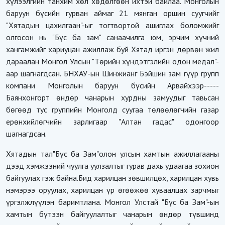
хүлээлгийн танхим хөл хөдөлгөөн ихтэй байлаа. Монголын
баруун бүсийн гурван аймаг 21 мянган оршин суугчийг
"Хятадын цахилгаан"-ыг тогтвортой ашиглах боломжийг
олгосон нь "Бүс ба зам" санаачилга юм, эрчим хүчний
хангамжийг хариуцан ажиллаж буй Хятад иргэн дөрвөн жил
дараалан Монгол Улсын "Төрийн хүндэтгэлийн одон медал"-
аар шагнагдсан. БНХАУ-ын Шинжианг Бэйшин зам гүүр групп
компани Монголын баруун бүсийн Арвайхээр-----
Баянхонгорт өндөр чанарын хурдны замуудыг тавьсан
бөгөөд тус группийн Монголд суугаа төлөөлөгчийн газар
ерөнхийлөгчийн зарлигаар "Алтан гадас" одонгоор
шагнагдсан.
Хятадын тал"Бүс ба Зам"олон улсын хамтын ажиллагааны
дээд хэмжээний чуулга уулзалтыг гурав дахь удаагаа зохион
байгуулах гэж байна.Бид харилцан зөвшилцөх, харилцан хувь
нэмэрээ оруулах, харилцан үр өгөөжөө хуваалцах зарчмыг
үргэлжлүүлэн баримтлана. Монгол Улстай "Бүс ба Зам"-ын
хамтын бүтээн байгуулалтыг чанарын өндөр түвшинд