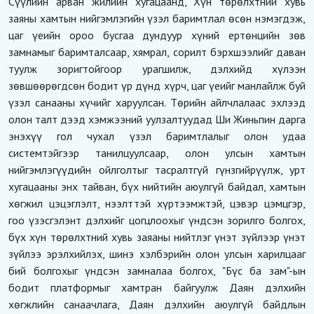
Сүүлийн арван жилийн хугацаанд, Хүн төрөлхтний хувь
заяны хамтын нийгэмлэгийн үзэл баримтлал өсөн нэмэгдэж,
цаг үеийн ороо бусгаа дундуур хүний ертөнцийн зөв
замнамыг баримталсаар, хямрал, сорилт бэрхшээлийг даван
туулж зоригтойгоор урагшилж, дэлхийд хүлээн
зөвшөөрөгдсөн бодит үр дүнд хүрч, цаг үеийг манлайлж буй
үзэл санааны хүчийг харуулсан. Төрийн айлчлалаас эхлээд
олон талт дээд хэмжээний уулзалтуудад Ши Жиньпин дарга
энэхүү гол чухал үзэл баримтлалыг олон удаа
системтэйгээр танилцуулсаар, олон улсын хамтын
нийгэмлэгүүдийн ойлголтыг тасралтгүй гүнзгийрүүлж, урт
хугацааны энх тайван, бүх нийтийн аюулгүй байдал, хамтын
хөгжил цэцэглэлт, нээлттэй хүртээмжтэй, цэвэр цэмцгэр,
гоо үзэсгэлэнт дэлхийг цогцлоохыг үндсэн зорилго болгох,
бүх хүн төрөлхтний хувь заяаны нийтлэг үнэт зүйлээр үнэт
зүйлээ эрэлхийлэх, шинэ хэлбэрийн олон улсын харилцааг
бий болгохыг үндсэн замналаа болгох, "Бүс ба зам"-ын
бодит платформыг хамтран байгуулж Даян дэлхийн
хөгжлийн санаачлага, Даян дэлхийн аюулгүй байдлын