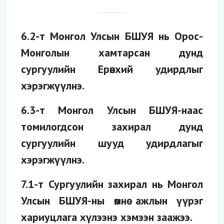
6.2-т Монгол Улсын БШУЯ нь Орос-
Монголын хамтарсан дунд
сургуулийн Ерөнхий удирдлыг
хэрэгжүүлнэ.
6.3-т Монгол Улсын БШУЯ-наас
томилогдсон захирал дунд
сургуулийн шууд удирдлагыг
хэрэгжүүлнэ.
7.1-т Сургуулийн захирал нь Монгол
Улсын БШУЯ-ны өмнө ажлын үүрэг
хариуцлага хүлээнэ хэмээн заажээ.