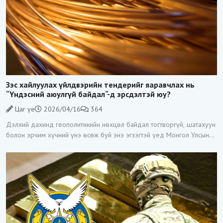
Зэс хайлуулах үйлдвэрийн тендерийг яаравчлах нь
“Үндэсний аюулгүй байдал“-д эрсдэлтэй юу?
Цаг үе
2026/04/16
364
Дэлхий дахинд геополитикийн нөхцөл байдал тогтворгүй, шатахуун
болон эрчим хүчний үнэ өсөж буй энэ эгзэгтэй үед Монгол Улсын
Засгийн газар Зэс хайлуулах үйлдвэр барих тендерийг гэнэт
зарласан нь