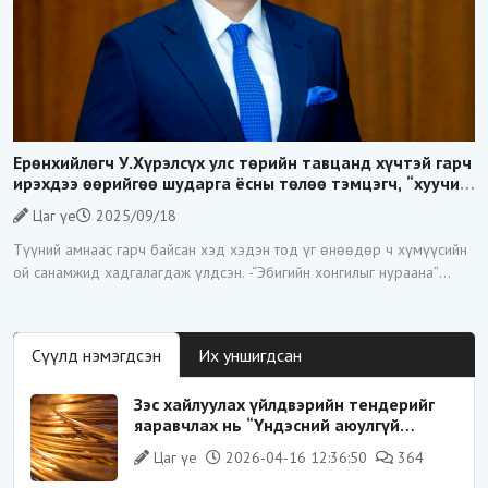
Ерөнхийлөгч У.Хүрэлсүх улс төрийн тавцанд хүчтэй гарч
ирэхдээ өөрийгөө шударга ёсны төлөө тэмцэгч, “хуучин
тогтолцооны хонгилыг нураагч” гэсэн дүрээр ард
Цаг үе
2025/09/18
түмэнд таниулсан.
Түүний амнаас гарч байсан хэд хэдэн тод үг өнөөдөр ч хүмүүсийн
ой санамжид хадгалагдаж үлдсэн. -“Эбигийн хонгилыг нураана”
-“Цагаан суваргыг төрд эргүүлж
Сүүлд нэмэгдсэн
Их уншигдсан
Зэс хайлуулах үйлдвэрийн тендерийг
яаравчлах нь “Үндэсний аюулгүй
байдал“-д эрсдэлтэй юу?
Цаг үе
2026-04-16 12:36:50
364