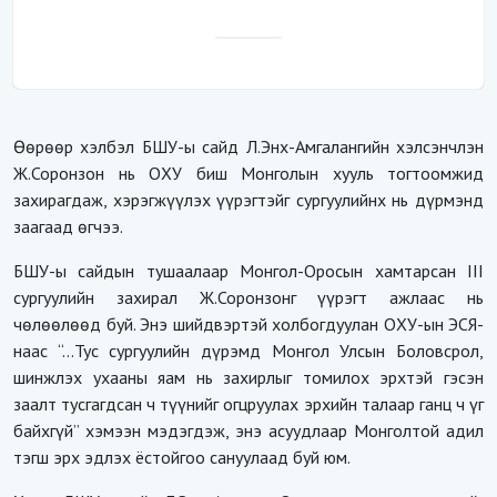
Өөрөөр хэлбэл БШУ-ы сайд Л.Энх-Амгалангийн хэлсэнчлэн
Ж.Соронзон нь ОХУ биш Монголын хууль тогтоомжид
захирагдаж, хэрэгжүүлэх үүрэгтэйг сургуулийнх нь дүрмэнд
заагаад өгчээ.
БШУ-ы сайдын тушаалаар Монгол-Оросын хамтарсан III
сургуулийн захирал Ж.Соронзонг үүрэгт ажлаас нь
чөлөөлөөд буй. Энэ шийдвэртэй холбогдуулан ОХУ-ын ЭСЯ-
наас “...Тус сургуулийн дүрэмд Монгол Улсын Боловсрол,
шинжлэх ухааны яам нь захирлыг томилох эрхтэй гэсэн
заалт тусгагдсан ч түүнийг огцруулах эрхийн талаар ганц ч үг
байхгүй” хэмээн мэдэгдэж, энэ асуудлаар Монголтой адил
тэгш эрх эдлэх ёстойгоо сануулаад буй юм.