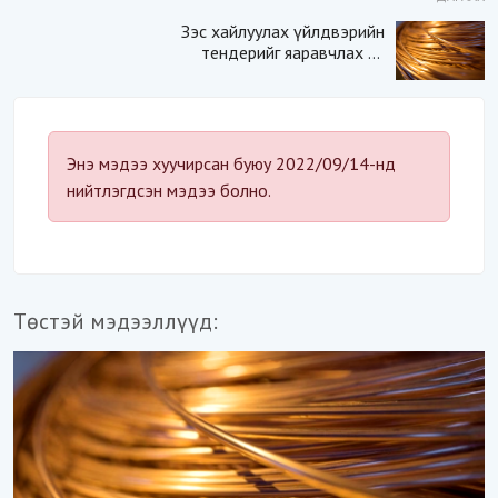
Зэс хайлуулах үйлдвэрийн
тендерийг яаравчлах нь
“Үндэсний аюулгүй
байдал“-д эрсдэлтэй юу?
Энэ мэдээ хуучирсан буюу 2022/09/14-нд
нийтлэгдсэн мэдээ болно.
Төстэй мэдээллүүд: