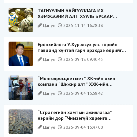
ТАГНУУЛЫН БАЙГУУЛЛАГА ИХ
ХЭМЖЭЭНИЙ АЛТ ХУУЛЬ БУСААР
ХИЛЭЭР ГАРГАХ ГЭЖ БАЙСАН
Цаг үе
2025-11-14 16:28:38
ҮЙЛДЛИЙГ ТАСЛАН ЗОГСООЛОО
Ерөнхийлөгч У.Хүрэлсүх улс төрийн
тавцанд хүчтэй гарч ирэхдээ өөрийгөө
шударга ёсны төлөө тэмцэгч, “хуучин
Цаг үе
2025-09-18 09:40:43
тогтолцооны хонгилыг нураагч” гэсэн
дүрээр ард түмэнд таниулсан.
“Монголросцветмет” ХК-ийн охин
компани “Шижир алт” ХХК-ийн
Гүйцэтгэх захирлаар ажиллаж байсан
Цаг үе
2025-09-04 15:58:42
О.Баттөмөрт холбогдох хэрэг хаашаа
замхарсан бэ?
“Стратегийн хамтын ажиллагаа”
нэрийн дор “Чимээгүй хөрөнгө
хуримтлал”
Цаг үе
2025-09-04 15:47:00