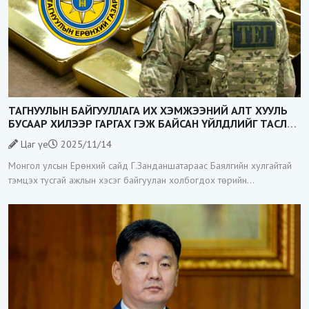
ТАГНУУЛЫН БАЙГУУЛЛАГА ИХ ХЭМЖЭЭНИЙ АЛТ ХУУЛЬ
БУСААР ХИЛЭЭР ГАРГАХ ГЭЖ БАЙСАН ҮЙЛДЛИЙГ ТАСЛАН
ЗОГСООЛОО
Цаг үе
2025/11/14
Монгол улсын Ерөнхий сайд Г.Занданшатараас Баялгийн хулгайтай
тэмцэх тусгай ажлын хэсэг байгуулан холбогдох төрийн
байгууллагуудад үүрэг даалгавар өгөөд байгаа билээ. Тэгвэл
Тагнуулын