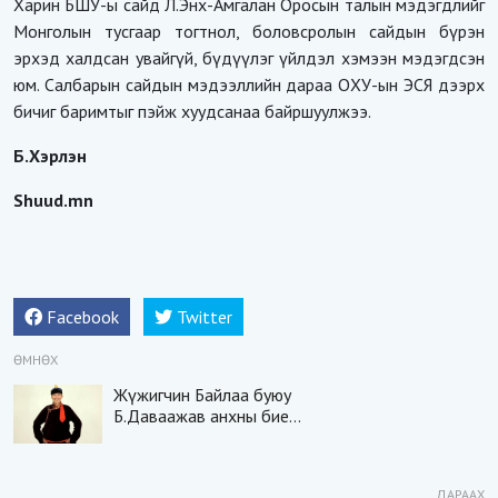
Харин БШУ-ы сайд Л.Энх-Амгалан Оросын талын мэдэгдлийг
Монголын тусгаар тогтнол, боловсролын сайдын бүрэн
эрхэд халдсан увайгүй, бүдүүлэг үйлдэл хэмээн мэдэгдсэн
юм. Салбарын сайдын мэдээллийн дараа ОХУ-ын ЭСЯ дээрх
бичиг баримтыг пэйж хуудсанаа байршуулжээ.
Б.Хэрлэн
Shuud.mn
Facebook
Twitter
ӨМНӨХ
Жүжигчин Байлаа буюу
Б.Даваажав анхны бие
даасан тоглолтоо хийнэ
ДАРААХ