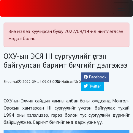
Энэ мэдээ хуучирсан буюу 2022/09/14-нд нийтлэгдсэн
мэдээ болно.
ОХУ-ын ЭСЯ III сургуулийг үүсгэн
байгуулсан баримт бичгийг дэлгэжээ
Facebook
Shuurhai
2022-09-14 09:05:00
Нийгэм
0
Twitter
ОХУ-ын Элчин сайдын яамны албан ёсны хуудсанд Монгол-
Оросын хамтарсан III сургуулийг үүсгэн байгуулах тухай
1994 оны хэлэлцээр, гэрээ болон тус сургуулийн дүрмийг
байршуулжээ. Баримт бичгийг
энд
дарж үзнэ үү.