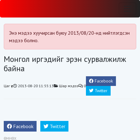
Энэ мэдээ хуучирсан буюу 2013/08/20-нд нийтлэгдсэн
мэдээ болно.
Монгол иргэдийг эрэн сурвалжилж
байна
Facebook
Цаг үе
2013-08-20 11:55:13
Шар мэдээ
0
Twitter
Facebook
Twitter
ӨМНӨХ