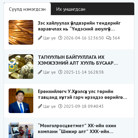
Сүүлд нэмэгдсэн
Их уншигдсан
Зэс хайлуулах үйлдвэрийн тендерийг
яаравчлах нь “Үндэсний аюулгүй
байдал“-д эрсдэлтэй юу?
Цаг үе
2026-04-16 12:36:50
364
ТАГНУУЛЫН БАЙГУУЛЛАГА ИХ
ХЭМЖЭЭНИЙ АЛТ ХУУЛЬ БУСААР
ХИЛЭЭР ГАРГАХ ГЭЖ БАЙСАН
Цаг үе
2025-11-14 16:28:38
ҮЙЛДЛИЙГ ТАСЛАН ЗОГСООЛОО
Ерөнхийлөгч У.Хүрэлсүх улс төрийн
тавцанд хүчтэй гарч ирэхдээ өөрийгөө
шударга ёсны төлөө тэмцэгч, “хуучин
Цаг үе
2025-09-18 09:40:43
тогтолцооны хонгилыг нураагч” гэсэн
дүрээр ард түмэнд таниулсан.
“Монголросцветмет” ХК-ийн охин
компани “Шижир алт” ХХК-ийн
Гүйцэтгэх захирлаар ажиллаж байсан