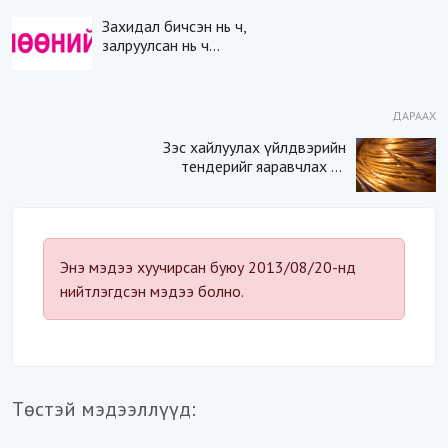
Захидал бичсэн нь ч,
залруулсан нь ч
хариуцлагаас мултрах
ёсгүй
ДАРААХ
Зэс хайлуулах үйлдвэрийн
тендерийг яаравчлах нь
“Үндэсний аюулгүй
байдал“-д эрсдэлтэй юу?
Энэ мэдээ хуучирсан буюу 2013/08/20-нд
нийтлэгдсэн мэдээ болно.
Төстэй мэдээллүүд: