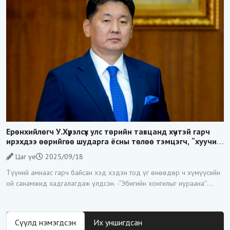
Ерөнхийлөгч У.Хүрэлсүх улс төрийн тавцанд хүчтэй гарч
ирэхдээ өөрийгөө шударга ёсны төлөө тэмцэгч, “хуучин
тогтолцооны хонгилыг нураагч” гэсэн дүрээр ард түмэнд
Цаг үе
2025/09/18
таниулсан.
Түүний амнаас гарч байсан хэд хэдэн тод үг өнөөдөр ч хүмүүсийн
ой санамжид хадгалагдаж үлдсэн. -“Эбигийн хонгилыг нураана”
-“Цагаан суваргыг төрд эргүүлж
Сүүлд нэмэгдсэн
Их уншигдсан