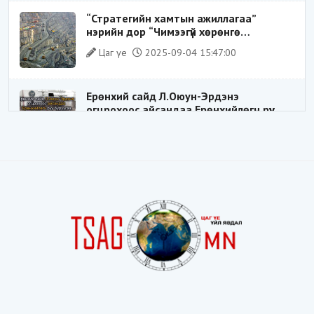
“Стратегийн хамтын ажиллагаа”
нэрийн дор “Чимээгүй хөрөнгө
хуримтлал”
Цаг үе
2025-09-04 15:47:00
Ерөнхий сайд Л.Оюун-Эрдэнэ
огцрохоос айсандаа Ерөнхийлөгч рүү
буруугаа чиглүүлж эхлэв үү
Цаг үе
2025-05-27 20:57:41
1
ШИЛДЭГ ҮНДЭСНИЙ ЗОХИЦУУЛАГЧ
Цаг үе
2025-05-18 16:19:30
Видёо: ХУУЛЬ ЗӨРЧИН СОНГОГДСОН
ХУУЛЬ ТОГТООГЧ
Цаг үе
2025-04-21 20:23:53
1