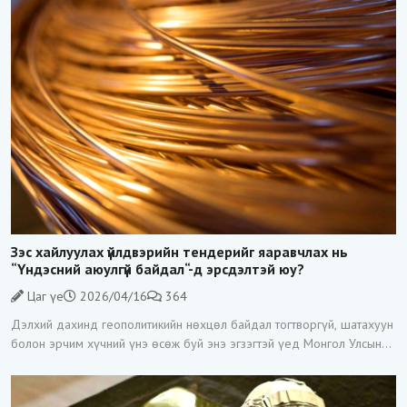
Зэс хайлуулах үйлдвэрийн тендерийг яаравчлах нь
“Үндэсний аюулгүй байдал“-д эрсдэлтэй юу?
Цаг үе
2026/04/16
364
Дэлхий дахинд геополитикийн нөхцөл байдал тогтворгүй, шатахуун
болон эрчим хүчний үнэ өсөж буй энэ эгзэгтэй үед Монгол Улсын
Засгийн газар Зэс хайлуулах үйлдвэр барих тендерийг гэнэт
зарласан нь