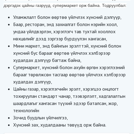
дэргэдэх цайны газрууд, супермаркет орж байна. Тодруулбал:
Уламжлалт болон өөртөө үйлчлэх хүнсний дэлгүүр,
Баар, ресторан, энд захиалгат болон нэрийн хоол,
ундаа үйлдвэрлэн, хэрэглэгч тав тухтай хооллох
нөхцөлийг дээд зэргээр бүрдүүлэн хангасан,
Мини маркет, энд байнгын эрэлттэй, хүнсний болон
хүнсний бус барааг өөртөө үйлчлэх хэлбэрээр
худалдах дэлгүүр багтаж байна,
Супермаркет, хүнсний болон ахуйн өргөн хэрэглээний
барааг төрөлжсөн тасгаар өөртөө үйлчлэх хэлбэрээр
худалдах дэлгүүр,
Цайны газар, хэрэглэгчийн эрэлт, хэрэгцээ онцлогт
тохируулан стандарт чанар, тээвэрлэлт, хадгалалтын
шаардлагыг хангасан түүхий эдээр баталсан, жор,
технологийн
Зочид буудлын үйлчилгээ,
Хүнсний зах, худалдааны төвүүд орж байна.