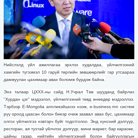
Нийслэлд үйл ажиллагаа эрхлэх худалдаа, үйлчилгээний
хамгийн түгээмэл 10 гаруй төрлийн зөвшөөрлийг гар утсаараа
дамжуулан цахимаар авах боломж бүрдэж байна.
Энэ талаар ЦХХХ-ны сайд Н.Учрал Төв шууданд байрлах
“Хурдан цэг” мэдээлэл, үйлчилгээний төвд өнөөдөр мэдээллээ.
Тэрбээр E-Mongolia аппликэйшнээ нээж, e-business.mn систем
рүү ороод цаасан болон биеэр очиж заавал авах бус, цахимаар
олгох үйлчилгээ нэвтэрч буйг тодотголоо. Энд хүнсний дэлгүүр,
ресторан, ая тухтай үйлчлэх дэлгүүр, мини маркет, бар караоке,
цайны газар, нийтийн үйлчилгээний болон байгууллагын