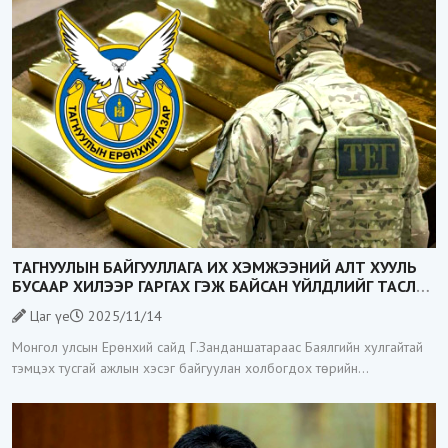
ТАГНУУЛЫН БАЙГУУЛЛАГА ИХ ХЭМЖЭЭНИЙ АЛТ ХУУЛЬ
БУСААР ХИЛЭЭР ГАРГАХ ГЭЖ БАЙСАН ҮЙЛДЛИЙГ ТАСЛАН
ЗОГСООЛОО
Цаг үе
2025/11/14
Монгол улсын Ерөнхий сайд Г.Занданшатараас Баялгийн хулгайтай
тэмцэх тусгай ажлын хэсэг байгуулан холбогдох төрийн
байгууллагуудад үүрэг даалгавар өгөөд байгаа билээ. Тэгвэл
Тагнуулын