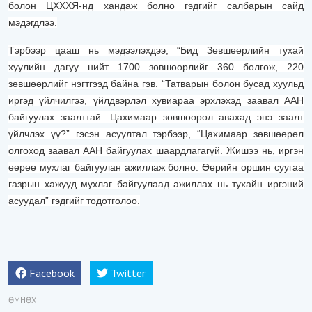
болон ЦХХХЯ-нд хандаж болно гэдгийг салбарын сайд
мэдэгдлээ.
Тэрбээр цааш нь мэдээлэхдээ, “Бид Зөвшөөрлийн тухай
хуулийн дагуу нийт 1700 зөвшөөрлийг 360 болгож, 220
зөвшөөрлийг нэгтгээд байна гэв. “Татварын болон бусад хуульд
иргэд үйлчилгээ, үйлдвэрлэл хувиараа эрхлэхэд заавал ААН
байгуулах заалттай. Цахимаар зөвшөөрөл авахад энэ заалт
үйлчлэх үү?” гэсэн асуултал тэрбээр, “Цахимаар зөвшөөрөл
олгоход заавал ААН байгуулах шаардлагагүй. Жишээ нь, иргэн
өөрөө мухлаг байгуулан ажиллаж болно. Өөрийн оршин суугаа
газрын хажууд мухлаг байгуулаад ажиллах нь тухайн иргэний
асуудал” гэдгийг тодотголоо.
Facebook
Twitter
ӨМНӨХ