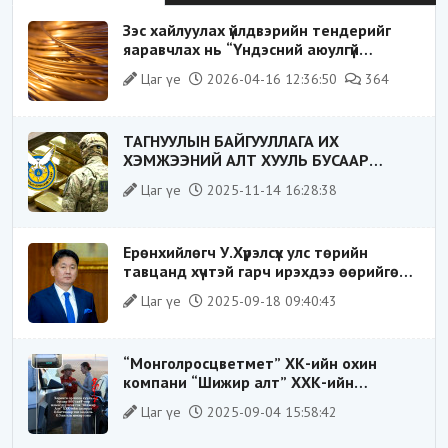
Зэс хайлуулах үйлдвэрийн тендерийг
яаравчлах нь “Үндэсний аюулгүй
байдал“-д эрсдэлтэй юу?
Цаг үе
2026-04-16 12:36:50
364
ТАГНУУЛЫН БАЙГУУЛЛАГА ИХ
ХЭМЖЭЭНИЙ АЛТ ХУУЛЬ БУСААР
ХИЛЭЭР ГАРГАХ ГЭЖ БАЙСАН
Цаг үе
2025-11-14 16:28:38
ҮЙЛДЛИЙГ ТАСЛАН ЗОГСООЛОО
Ерөнхийлөгч У.Хүрэлсүх улс төрийн
тавцанд хүчтэй гарч ирэхдээ өөрийгөө
шударга ёсны төлөө тэмцэгч, “хуучин
Цаг үе
2025-09-18 09:40:43
тогтолцооны хонгилыг нураагч” гэсэн
дүрээр ард түмэнд таниулсан.
“Монголросцветмет” ХК-ийн охин
компани “Шижир алт” ХХК-ийн
Гүйцэтгэх захирлаар ажиллаж байсан
Цаг үе
2025-09-04 15:58:42
О.Баттөмөрт холбогдох хэрэг хаашаа
замхарсан бэ?