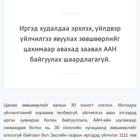
Иргэд худалдаа эрхлэх, үйлдвэр
үйлчилгээ явуулах зөвшөөрлийг
цахимаар авахад заавал ААН
байгуулах шаардлагагүй.
Цахим зөвшөөрлийг ажлын 30 хоногт олгоно. Ингэхдээ
үйлчилгээний хураамж төлбөргүй, үйлчилгээ авах этгээдэд
иргэн хувиараа болон байгууллага, ААН-ийн шугамаар
хамрагдаж болох нь. 30 хоногийн хугацаанд зөвшөөрлийг
олгоогүй байгаал бол Засгийн газрын иргэдэд үйлчлэх 1111 төв