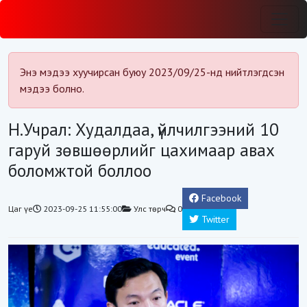
Энэ мэдээ хуучирсан буюу 2023/09/25-нд нийтлэгдсэн
мэдээ болно.
Н.Учрал: Худалдаа, үйлчилгээний 10
гаруй зөвшөөрлийг цахимаар авах
боломжтой боллоо
Facebook
Цаг үе
2023-09-25 11:55:00
Улс төрч
0
Twitter