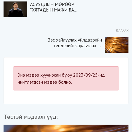
АСУУДЛЫН МӨРӨӨР:
“ХЯТАДЫН МАФИ БА
МОНГОЛ ТӨРИЙН
ЭМГЭНЭЛ“
ДАРААХ
Зэс хайлуулах үйлдвэрийн
тендерийг яаравчлах нь
“Үндэсний аюулгүй
байдал“-д эрсдэлтэй юу?
Энэ мэдээ хуучирсан буюу 2023/09/25-нд
нийтлэгдсэн мэдээ болно.
Төстэй мэдээллүүд: