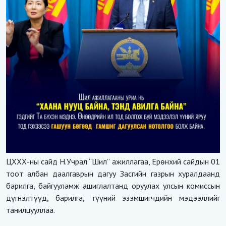
ЦХХХ-ны сайд Н.Учрал “Шил” ажиллагаа, Ерөнхий сайдын 01
тоот албан даалгаврын дагуу Засгийн газрын хуралдаанд
барилга, байгууламж ашиглалтанд оруулах улсын комиссын
дүгнэлтүүд, барилга, түүний эзэмшигчдийн мэдээллийг
танилцууллаа.