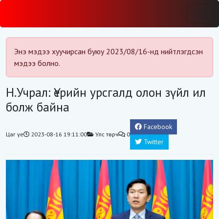
Энэ мэдээ хуучирсан буюу 2023/08/16-нд нийтлэгдсэн
мэдээ болно.
Н.Учрал: Үерийн урсгалд олон зүйл ил
болж байна
Facebook
Цаг үе
2023-08-16 19:11:00
Улс төрч
0
Twitter