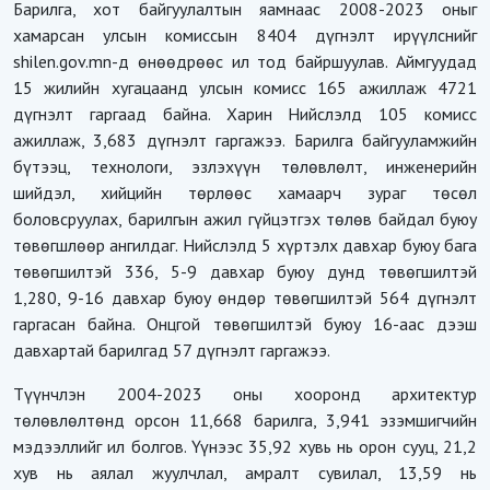
Барилга, хот байгуулалтын яамнаас 2008-2023 оныг
хамарсан улсын комиссын 8404 дүгнэлт ирүүлснийг
shilen.gov.mn-д өнөөдрөөс ил тод байршуулав. Аймгуудад
15 жилийн хугацаанд улсын комисс 165 ажиллаж 4721
дүгнэлт гаргаад байна. Харин Нийслэлд 105 комисс
ажиллаж, 3,683 дүгнэлт гаргажээ. Барилга байгууламжийн
бүтээц, технологи, эзлэхүүн төлөвлөлт, инженерийн
шийдэл, хийцийн төрлөөс хамаарч зураг төсөл
боловсруулах, барилгын ажил гүйцэтгэх төлөв байдал буюу
төвөгшлөөр ангилдаг. Нийслэлд 5 хүртэлх давхар буюу бага
төвөгшилтэй 336, 5-9 давхар буюу дунд төвөгшилтэй
1,280, 9-16 давхар буюу өндөр төвөгшилтэй 564 дүгнэлт
гаргасан байна. Онцгой төвөгшилтэй буюу 16-аас дээш
давхартай барилгад 57 дүгнэлт гаргажээ.
Түүнчлэн 2004-2023 оны хооронд архитектур
төлөвлөлтөнд орсон 11,668 барилга, 3,941 эзэмшигчийн
мэдээллийг ил болгов. Үүнээс 35,92 хувь нь орон сууц, 21,2
хув нь аялал жуулчлал, амралт сувилал, 13,59 нь