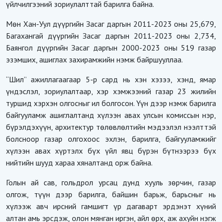
үйлчилгээний зориулалттай барилга байна.
Мөн Хан-Уул дүүргийн Засаг даргын 2011-2023 оны 25,679,
Багахангай дүүргийн Засаг даргын 2011-2023 оны 2,734,
Баянгол дүүргийн Засаг даргын 2000-2023 оны 519 газар
эзэмших, ашиглах захирамжийн нэмж байршууллаа.
“Шил” ажиллагаагаар 5-р сард нь хэн хэзээ, хэнд, ямар
үндэслэл, зориулалтаар, хэр хэмжээний газар 23 жилийн
туршид хэрхэн олгосныг ил болгосон. Үүн дээр нэмж барилга
байгууламж ашиглалтанд хүлээн авах улсын комиссын нэр,
бүрэлдэхүүн, архитектур төлөвлөлтийн мэдээлэл нээлттэй
болсноор газар олгохоос эхлэн, барилга, байгууламжийг
хүлээн авах хүртэлх бүх үйл явц бүрэн бүтнээрээ бүх
нийтийн шууд хараа хяналтанд орж байна.
Голын ай сав, гольдрол урсац дунд хууль зөрчин, газар
олгож, түүн дээр барилга, байшин барьж, барьсныг нь
хүлээж авч ирсний гамшигт үр дагаварт эрдэнэт хүний
алтан амь эрсдэж, олон мянган иргэн, айл өрх, аж ахуйн нэгж