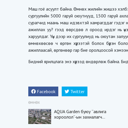
Маш гоё асуулт байна. Өмнөх жилийн жишээ хэлб
сургуулийн 5000 гаруй оюутнууд, 1500 гаруй ахл
сурагчид маань маш идэвхтэй хамрагддаг гэдэг н
ажиллах уу? гээд өөрсдөө л ороод ирдэг нь үнэ
харуулдаг. Үүн дээр их сургуулиуд нь оюутан зал
өмнөхөөсөө ч өргөн хүрээтэй болох бүрэн бол
ажиллаасай, өргөнөөр гар бие оролцоосой хэмээн
Бидний ярилцлага энэ хүрээд өндөрлөж байна. Би
Facebook
Twitter
ӨМНӨХ
AQUA Garden буюу “авлига
хороолол“-ын захиалагчид
гэрээгээ цуцалж эхэлжээ