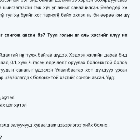
 шингээгээсэй гэж хүсч уг аяныг санаачилсан. Өнөөдөр хүн
 тул хүн бүрийг хог тарихгүй байх эхлэл нь би өөрөө юм шүү
 сонгож авсан бэ? Туул голын яг аль хэсгийг илүү их
далтай нүүр тулж байгаа шүү дээ. Хэдхэн жилийн дараа бид
аад 0.1 хувь ч гэсэн өөрчлөлт оруулах боломжтой болов
гуудын саналыг үндэслэн Улаанбаатар хот дундуур урсан
р цэвэрлэгдэх боломжтой хэсгийг сонгон авсан. Үүнд:
 хүртэл
ах цэг хүртэл
 чиглэлд залуучууд хуваагдаж цэвэрлэгээ хийх болно.
?