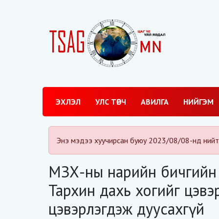
ЭХЛЭЛ
УЛС ТӨРЧ
АВИЛГА
НИЙГЭМ
Энэ мэдээ хуучирсан буюу 2023/08/08-нд нийт
МЗХ-ны нарийн бичгийн 
Тархин дахь хогийг цэвэ
цэвэрлэгдэж дуусахгүй