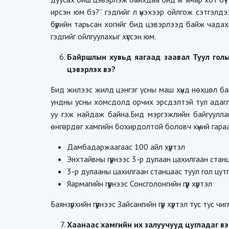
ирсэн юм бэ?” гэдгийг л үнэхээр ойлгож сэтгэлдээ
бүрийн тарьсан хогийг бид цэвэрлээд байж чадахгүй
гэдгийг ойлгуулахыг хүссэн юм.
Байршлын хувьд яагаад заавал Туул голыг
цэвэрлэх вэ?
Бид жилээс жилд цэнгэг усны маш хүнд нөхцөл бай
ундны усны хомсдолд орчих эрсдэлтэй тул адагл
уу гэж найдаж байна.Бид мэргэжлийн байгуулла
өнгөрдөг хамгийн бохирдолтой боловч хүний гараа
Дамбадаржаагаас 100 айл хүртэл
Энхтайвны гүүрнээс 3-р дулаан цахилгаан станц
3-р дулааны цахилгаан станцаас туул гол цутг
Яармагийн гүүрнээс Сонсголонгийн гүүр хүртэл
Баянзүрхийн гүүрнээс Зайсангийн гүүр хүртэл тус тус
Хаанаас хамгийн их залуучууд цугладаг вэ