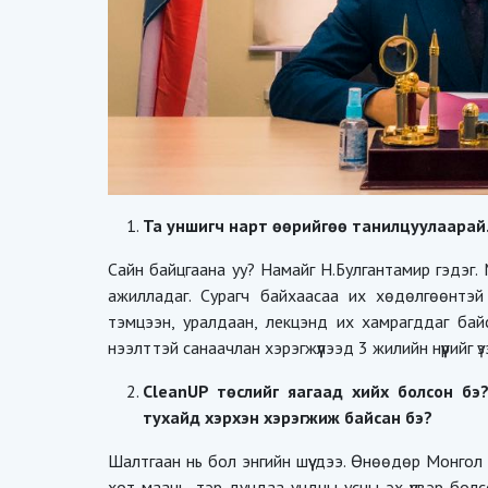
Та уншигч нарт өөрийгөө танилцуулаарай
Сайн байцгаана уу? Намайг Н.Булгантамир гэдэг
ажилладаг. Сурагч байхаасаа их хөдөлгөөнтэй 
тэмцээн, уралдаан, лекцэнд их хамрагддаг бай
нээлттэй санаачлан хэрэгжүүлээд 3 жилийн нүүрийг ү
CleanUP төслийг яагаад хийх болсон бэ
тухайд хэрхэн хэрэгжиж байсан бэ?
Шалтгаан нь бол энгийн шүү дээ. Өнөөдөр Монгол У
хот маань, тэр дундаа ундны усны эх үүсвэр бол