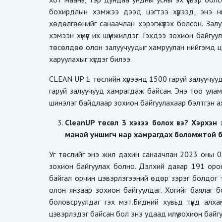
бохирдлын хэмжээ дээд цэгтээ хүрээд, энэ н
хөдөлгөөнийг санаачлан хэрэгжүүлэх болсон. За
хэмээн хүмүүс их шүүмжилдэг. Гэхдээ зохион байг
төсөлдөө олон залуучуудыг хамруулан нийгэмд цо
харуулахыг хүсдэг билээ.
CLEAN UP 1 төслийн хүрээнд 1500 гаруй залуучуу
гаруй залуучууд хамрагдаж байсан. Энэ тоо улам 
шинэлэг байдлаар зохион байгуулахаар бэлтгэн 
CleanUP төсөл 3 хэзээ болох вэ? Хэрхэн 
манай уншигч нар хамрагдах боломжтой б
Уг төслийг энэ жил дахин санаачлан 2023 оны 0
зохион байгуулах болно. Дэлхий даяар 191 оро
байгал орчин цэвэрлэгээний өдөр зэрэг болдог т
олон янзаар зохион байгуулдаг. Хогийг баялаг б
боловсруулдаг гэх мэт.Бидний хувьд түүнд ал
цэвэрлэдэг байсан бол энэ удаад илүү зохион бай