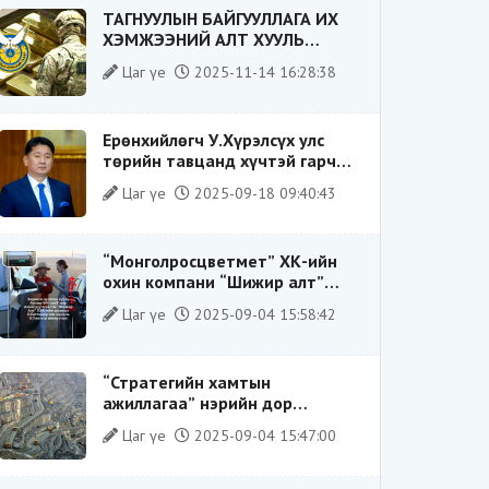
ТАГНУУЛЫН БАЙГУУЛЛАГА ИХ
ХЭМЖЭЭНИЙ АЛТ ХУУЛЬ
БУСААР ХИЛЭЭР ГАРГАХ ГЭЖ
Цаг үе
2025-11-14 16:28:38
БАЙСАН ҮЙЛДЛИЙГ ТАСЛАН
ЗОГСООЛОО
Ерөнхийлөгч У.Хүрэлсүх улс
төрийн тавцанд хүчтэй гарч
ирэхдээ өөрийгөө шударга
Цаг үе
2025-09-18 09:40:43
ёсны төлөө тэмцэгч, “хуучин
тогтолцооны хонгилыг нураагч”
гэсэн дүрээр ард түмэнд
“Монголросцветмет” ХК-ийн
таниулсан.
охин компани “Шижир алт”
ХХК-ийн Гүйцэтгэх захирлаар
Цаг үе
2025-09-04 15:58:42
ажиллаж байсан О.Баттөмөрт
холбогдох хэрэг хаашаа
замхарсан бэ?
“Стратегийн хамтын
ажиллагаа” нэрийн дор
“Чимээгүй хөрөнгө хуримтлал”
Цаг үе
2025-09-04 15:47:00