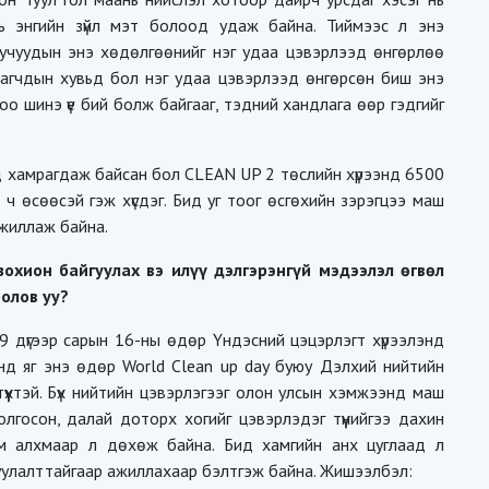
ь энгийн зүйл мэт болоод удаж байна. Тиймээс л энэ
луучуудын энэ хөдөлгөөнийг нэг удаа цэвэрлээд өнгөрлөө
уулагчдын хувьд бол нэг удаа цэвэрлээд өнгөрсөн биш энэ
о шинэ үе бий болж байгааг, тэдний хандлага өөр гэдгийг
д хамрагдаж байсан бол CLEAN UP 2 төслийн хүрээнд 6500
ч өсөөсэй гэж хүсдэг. Бид уг тоог өсгөхийн зэрэгцээ маш
ажиллаж байна.
зохион байгуулах вэ илүү дэлгэрэнгүй мэдээлэл өгвөл
олов уу?
9 дүгээр сарын 16-ны өдөр Үндэсний цэцэрлэгт хүрээлэнд
нд яг энэ өдөр World Clean up day буюу Дэлхий нийтийн
үүхтэй. Бүх нийтийн цэвэрлэгээг олон улсын хэмжээнд маш
олгосон, далай доторх хогийг цэвэрлэдэг түүнийгээ дахин
хам алхмаар л дөхөж байна. Бид хамгийн анх цуглаад л
гуулалттайгаар ажиллахаар бэлтгэж байна. Жишээлбэл: