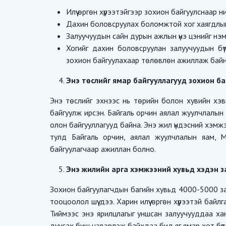
Илүү өргөн хүрээтэйгээр зохион байгуулснаар
Дахин боловсруулах боломжтой хог хаягдлыг
Залуучуудын сайн дурын ажлын үнэ цэнийг нэмэ
Хогийг дахин боловсруулан залуучуудын бү
зохион байгуулахаар төлөвлөн ажиллаж байн
Энэ төслийг ямар байгууллагууд зохион ба
Энэ төслийг эхнээс нь төрийн болон хувийн хэ
байгуулж ирсэн. Байгаль орчин аялал жуулчлалын 
олон байгууллагууд байна. Энэ жил үндэсний хэмж
тулд Байгаль орчин, аялал жуулчлалын яам, 
байгуулагчаар ажиллан болно.
Энэ жилийн арга хэмжээний хувьд хэдэн 
Зохион байгуулагчдын багийн хувьд 4000-5000 за
тооцоолол шүү дээ. Харин илүү өргөн хүрээтэй байл
Тиймээс энэ ярилцлагыг уншсан залуучууддаа х
дуусах биш цэвэрлэж байхдаа бид яг ямар хот бү