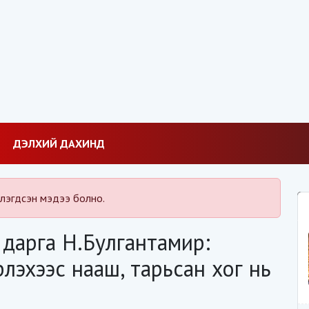
ДЭЛХИЙ ДАХИНД
лэгдсэн мэдээ болно.
дарга Н.Булгантамир:
рлэхээс нааш, тарьсан хог нь