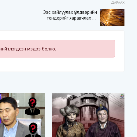
ДАРААХ
Зэс хайлуулах үйлдвэрийн
тендерийг яаравчлах нь
“Үндэсний аюулгүй
байдал“-д эрсдэлтэй юу?
нийтлэгдсэн мэдээ болно.