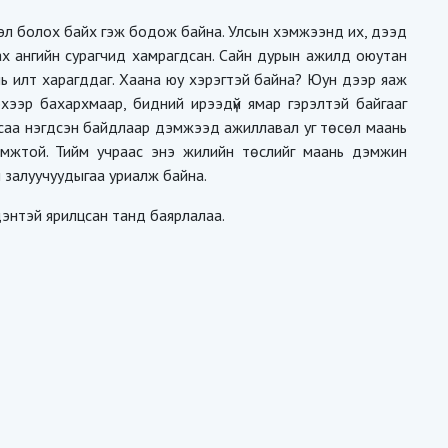
эл болох байх гэж бодож байна. Улсын хэмжээнд их, дээд
ах ангийн сурагчид хамрагдсан. Сайн дурын ажилд оюутан
ь илт харагддаг. Хаана юу хэрэгтэй байна? Юун дээр яаж
хээр бахархмаар, бидний ирээдүй ямар гэрэлтэй байгааг
уусаа нэгдсэн байдлаар дэмжээд ажиллавал уг төсөл маань
омжтой. Тийм учраас энэ жилийн төслийг маань дэмжин
 залуучуудыгаа уриалж байна.
дэнтэй ярилцсан танд баярлалаа.