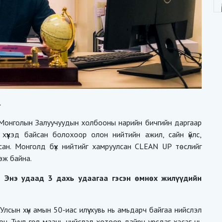
.
. Монголын Залуучуудын холбооны нарийн бичгийн даргаар
хүүхэд байсан болохоор олон нийтийн ажил, сайн үйлс,
сан. Монголд бүх нийтийг хамруулсан CLEAN UP төслийг
зэж байна.
? Энэ удаад 3 дахь удаагаа гэсэн өмнөх жилүүдийн
лсын хүн амын 50-иас илүү хувь нь амьдарч байгаа нийслэл
сон Туул гол маань нийслэл хотоор дайрч урсдаг хэсэг нь