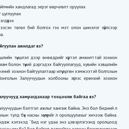
 нийгмийн хандлагад эерэг өөрчлөлт оруулах
 цуглуулах
гдүүлэх
тээсэн төгөл бий болгох гэх мэт олон шинэлэг зүйлсээр
а.
йгуулан ажилдаг вэ?
вшлийн түншлэл дээр өнөөдрийг хүртэл амжилттай зохион
яам болон түүний дэргэдэх байгууллагууд, хувийн хэвшлийн
ээний зохион байгуулалтаар илүү өргөн хэмжээтэй болгохын
Монголын Залуучуудын холбооны зүгээс ерөнхий зохион
залуучууд хамрагдахаар тооцоолж байгаа вэ?
луучуудын бэлтгэл ажлыг хангаж байна. Энэ бол бидний л
гахын тулд бүх насны хүмүүсийг л оролцуулахыг хичээж байна.
андаж хэлэхэд “Бид нэг удаа энэ цэвэрлэгээнд оролцоод
тээсэн юм бэ? Бид байгал дэлхийгээ хэрхэн бохирдуулсаар