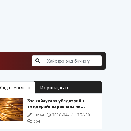
Сүүлд нэмэгдсэн
Их уншигдсан
Зэс хайлуулах үйлдвэрийн
тендерийг яаравчлах нь
“Үндэсний аюулгүй байдал“-д
Цаг үе
2026-04-16 12:36:50
эрсдэлтэй юу?
364