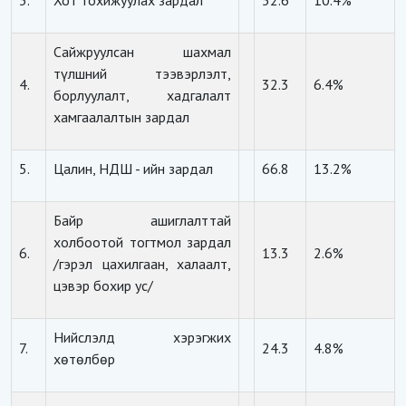
3.
Хот тохижуулах зардал
52.6
10.4%
Сайжруулсан шахмал
түлшний тээвэрлэлт,
4.
32.3
6.4%
борлуулалт, хадгалалт
хамгаалалтын зардал
5.
Цалин, НДШ - ийн зардал
66.8
13.2%
Байр ашиглалттай
холбоотой тогтмол зардал
6.
13.3
2.6%
/гэрэл цахилгаан, халаалт,
цэвэр бохир ус/
Нийслэлд хэрэгжих
7.
24.3
4.8%
хөтөлбөр