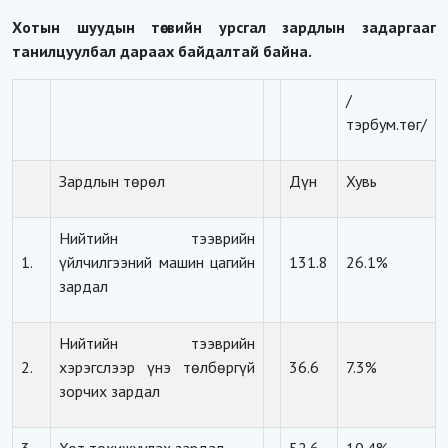
Хотын шуудын төсвийн урсгал зардлын задаргааг
танилцуулбал дараах байдалтай байна.
/
тэрбум.төг/
Зардлын төрөл
Дүн
Хувь
Нийтийн тээврийн
1.
үйлчилгээний машин цагийн
131.8
26.1%
зардал
Нийтийн тээврийн
2.
хэрэгслээр үнэ төлбөргүй
36.6
7.3%
зорчих зардал