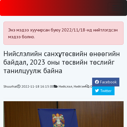
Энэ мэдээ хуучирсан буюу 2022/11/18-нд нийтлэгдсэн
мэдээ болно.
Нийслэлийн санхүү, төсвийн өнөөгийн
байдал, 2023 оны төсвийн төслийг
танилцуулж байна
Facebook
Shuurhai
2022-11-18 16:15:00
Нийслэл
,
Нийгэм
0
Twitter