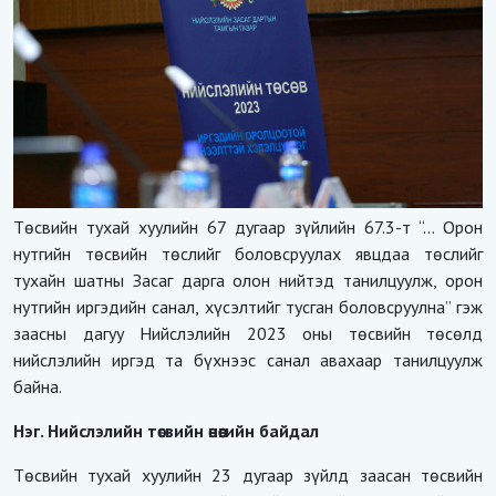
Төсвийн тухай хуулийн 67 дугаар зүйлийн 67.3-т “... Орон
нутгийн төсвийн төслийг боловсруулах явцдаа төслийг
тухайн шатны Засаг дарга олон нийтэд танилцуулж, орон
нутгийн иргэдийн санал, хүсэлтийг тусган боловсруулна” гэж
заасны дагуу Нийслэлийн 2023 оны төсвийн төсөлд
нийслэлийн иргэд та бүхнээс санал авахаар танилцуулж
байна.
Нэг. Нийслэлийн төсвийн өнөөгийн байдал
Төсвийн тухай хуулийн 23 дугаар зүйлд заасан төсвийн