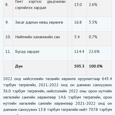
Гэмт хэргээс урьдчилан
8.
13.0
2.6%
сэргийлэх зардал
9.
Засаг даргын нөөц хөрөнгө
16.8
3.3%
10.
Нийгмийн халамжийн сан
3.4
0.7%
11.
Бусад зардал
114.4
22.6%
Дүн
505.3
100.0%
2022 онд нийслэлийн төсвийн хөрөнгө оруулалтаар 643.4
тэрбум төгрөгийн, 2021-2022 онд он дамжин санхүүжих
36.0 тэрбум төгрөгийн, нийслэлийн 2022 оны орон нутгийн
хөгжлийн сангийн хөрөнгөөр 14.6 тэрбум төгрөгийн, орон
нутгийн хөгжлийн сангийн хөрөнгөөр 2021-2022 онд он
дамжин санхүүжих 13.8 тэрбум төгрөгийн нийт 707.8 тэрбум