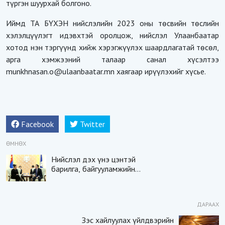
түргэн шуурхай болгоно.
Иймд ТА БҮХЭН нийслэлийн 2023 оны төсвийн төслийн
хэлэлцүүлэгт идэвхтэй оролцож, нийслэл Улаанбаатар
хотод нэн тэргүүнд хийж хэрэгжүүлэх шаардлагатай төсөл,
арга хэмжээний талаар санал хүсэлтээ
munkhnasan.o@ulaanbaatar.mn
хаягаар ирүүлэхийг хүсье.
Facebook
Twitter
ӨМНӨХ
Нийслэл дэх үнэ цэнтэй
барилга, байгууламжийн
үнэлгээг гаргана
ДАРААХ
Зэс хайлуулах үйлдвэрийн