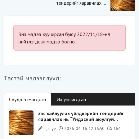
тендерийг яаравчлах нь
“Үндэсний аюулгүй
байдал“-д эрсдэлтэй юу?
Энэ мэдээ хуучирсан буюу 2022/11/18-нд
нийтлэгдсэн мэдээ болно.
Төстэй мэдээллүүд:
Сүүлд нэмэгдсэн
Их уншигдсан
Зэс хайлуулах үйлдвэрийн тендерийг
яаравчлах нь “Үндэсний аюулгүй
байдал“-д эрсдэлтэй юу?
Цаг үе
2026-04-16 12:36:50
364