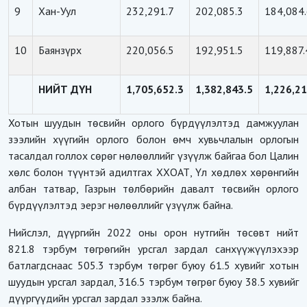
9
Хан-Уул
232,291.7
202,085.3
184,084
10
Баянзүрх
220,056.5
192,951.5
119,887.
НИЙТ ДҮН
1,705,652.3
1,382,843.5
1,226,21
Хотын шуудын төсвийн орлого бүрдүүлэлтэд дамжуулан
зээлийн хүүгийн орлого болон өмч хувьчлалын орлогын
тасалдал голлох сөрөг нөлөөллийг үзүүлж байгаа бол Цалин
хөлс болон түүнтэй адилтгах ХХОАТ, Үл хөдлөх хөрөнгийн
албан татвар, Газрын төлбөрийн давалт төсвийн орлого
бүрдүүлэлтэд эерэг нөлөөллийг үзүүлж байна.
Нийслэл, дүүргийн 2022 оны орон нутгийн төсөвт нийт
821.8 тэрбум төгрөгийн урсгал зардал санхүүжүүлэхээр
батлагдснаас 505.3 тэрбум төгрөг буюу 61.5 хувийг хотын
шуудын урсгал зардал, 316.5 тэрбум төгрөг буюу 38.5 хувийг
дүүргүүдийн урсгал зардал эзэлж байна.