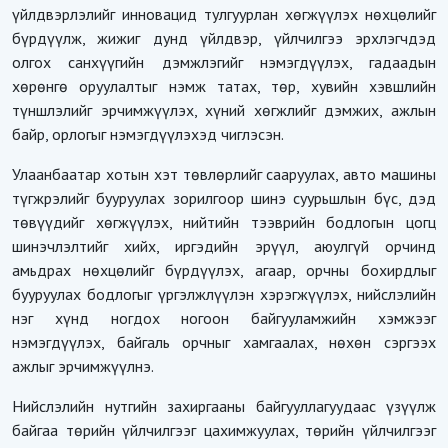
үйлдвэрлэлийг инновацид тулгуурлан хөгжүүлэх нөхцөлийг
бүрдүүлж, жижиг дунд үйлдвэр, үйлчилгээ эрхлэгчдэд
олгох санхүүгийн дэмжлэгийг нэмэгдүүлэх, гадаадын
хөрөнгө оруулалтыг нэмж татах, төр, хувийн хэвшлийн
түншлэлийг эрчимжүүлэх, хүний хөгжлийг дэмжих, ажлын
байр, орлогыг нэмэгдүүлэхэд чиглэсэн.
Улаанбаатар хотын хэт төвлөрлийг сааруулах, авто машины
түгжрэлийг бууруулах зорилгоор шинэ суурьшлын бүс, дэд
төвүүдийг хөгжүүлэх, нийтийн тээврийн бодлогын цогц
шинэчлэлтийг хийх, иргэдийн эрүүл, аюулгүй орчинд
амьдрах нөхцөлийг бүрдүүлэх, агаар, орчны бохирдлыг
бууруулах бодлогыг үргэлжлүүлэн хэрэгжүүлэх, нийслэлийн
нэг хүнд ногдох ногоон байгууламжийн хэмжээг
нэмэгдүүлэх, байгаль орчныг хамгаалах, нөхөн сэргээх
ажлыг эрчимжүүлнэ.
Нийслэлийн нутгийн захиргааны байгууллагуудаас үзүүлж
байгаа төрийн үйлчилгээг цахимжуулах, төрийн үйлчилгээг