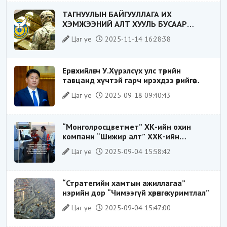
ТАГНУУЛЫН БАЙГУУЛЛАГА ИХ
ХЭМЖЭЭНИЙ АЛТ ХУУЛЬ БУСААР
ХИЛЭЭР ГАРГАХ ГЭЖ БАЙСАН
Цаг үе
2025-11-14 16:28:38
ҮЙЛДЛИЙГ ТАСЛАН ЗОГСООЛОО
Ерөнхийлөгч У.Хүрэлсүх улс төрийн
тавцанд хүчтэй гарч ирэхдээ өөрийгөө
шударга ёсны төлөө тэмцэгч, “хуучин
Цаг үе
2025-09-18 09:40:43
тогтолцооны хонгилыг нураагч” гэсэн
дүрээр ард түмэнд таниулсан.
“Монголросцветмет” ХК-ийн охин
компани “Шижир алт” ХХК-ийн
Гүйцэтгэх захирлаар ажиллаж байсан
Цаг үе
2025-09-04 15:58:42
О.Баттөмөрт холбогдох хэрэг хаашаа
замхарсан бэ?
“Стратегийн хамтын ажиллагаа”
нэрийн дор “Чимээгүй хөрөнгө хуримтлал”
Цаг үе
2025-09-04 15:47:00