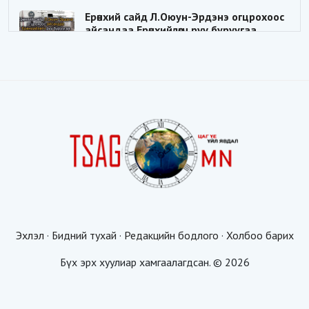
Ерөнхий сайд Л.Оюун-Эрдэнэ огцрохоос
айсандаа Ерөнхийлөгч рүү буруугаа
чиглүүлж эхлэв үү
Цаг үе
2025-05-27 20:57:41
1
ШИЛДЭГ ҮНДЭСНИЙ ЗОХИЦУУЛАГЧ
Цаг үе
2025-05-18 16:19:30
Видёо: ХУУЛЬ ЗӨРЧИН СОНГОГДСОН
ХУУЛЬ ТОГТООГЧ
Цаг үе
2025-04-21 20:23:53
1
Эхлэл
·
Бидний тухай
·
Редакцийн бодлого
·
Холбоо барих
Таван мянгын будаатай хуургаар
жуулчдыг татахгүй ээ, Д.Батсүх ээ
Бүх эрх хуулиар хамгаалагдсан. © 2026
Цаг үе
2025-04-21 19:00:00
1