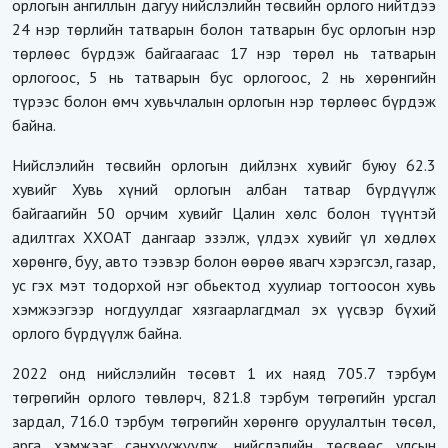
орлогын ангиллын дагуу нийслэлийн төсвийн орлого нийтдээ
24 нэр төрлийн татварын болон татварын бус орлогын нэр
төрлөөс бүрдэж байгаагаас 17 нэр төрөл нь татварын
орлогоос, 5 нь татварын бус орлогоос, 2 нь хөрөнгийн
түрээс болон өмч хувьчлалын орлогын нэр төрлөөс бүрдэж
байна.
Нийслэлийн төсвийн орлогын дийлэнх хувийг буюу 62.3
хувийг Хувь хүний орлогын албан татвар бүрдүүлж
байгаагийн 50 орчим хувийг Цалин хөлс болон түүнтэй
адилтгах ХХОАТ дангаар эзэлж, үлдэх хувийг үл хөдлөх
хөрөнгө, буу, авто тээвэр болон өөрөө явагч хэрэгсэл, газар,
ус гэх мэт тодорхой нэг обьектод хуулиар тогтоосон хувь
хэмжээгээр ногдуулдаг хязгаарлагдмал эх үүсвэр бүхий
орлого бүрдүүлж байна.
2022 онд нийслэлийн төсөвт 1 их наяд 705.7 тэрбум
төгрөгийн орлого төвлөрч, 821.8 тэрбум төгрөгийн урсгал
зардал, 716.0 тэрбум төгрөгийн хөрөнгө оруулалтын төсөл,
арга хэмжээг санхүүжүүлж, нийслэлийн төсвөөс улсын