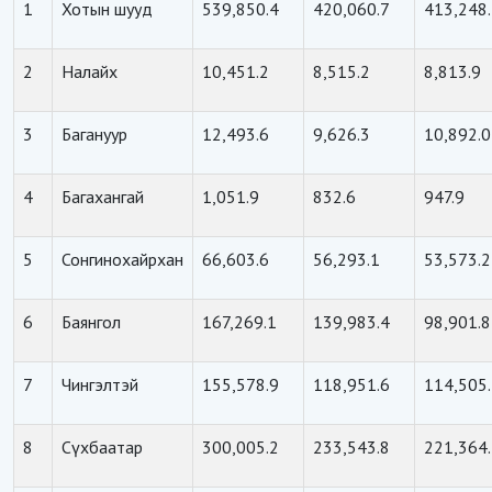
1
Хотын шууд
539,850.4
420,060.7
413,248
2
Налайх
10,451.2
8,515.2
8,813.9
3
Багануур
12,493.6
9,626.3
10,892.0
4
Багахангай
1,051.9
832.6
947.9
5
Сонгинохайрхан
66,603.6
56,293.1
53,573.2
6
Баянгол
167,269.1
139,983.4
98,901.8
7
Чингэлтэй
155,578.9
118,951.6
114,505
8
Сүхбаатар
300,005.2
233,543.8
221,364