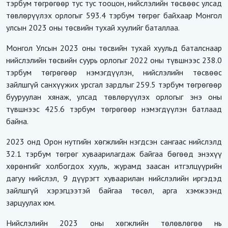
тэрбум төгрөгөөр тус тус тооцон, нийслэлийн төсвөөс улсад
төвлөрүүлэх орлогыг 593.4 тэрбум төгрөг байхаар Монгол
улсын 2023 оны төсвийн тухай хуулийг баталлаа.
Монгол Улсын 2023 оны төсвийн тухай хуульд баталснаар
нийслэлийн төсвийн суурь орлогыг 2022 оны түвшнээс 238.0
тэрбум төгрөгөөр нэмэгдүүлэн, нийслэлийн төсвөөс
зайлшгүй санхүүжих урсгал зардлыг 259.5 тэрбум төгрөгөөр
бууруулан хянаж, улсад төвлөрүүлэх орлогыг энэ оны
түвшнээс 425.6 тэрбум төгрөгөөр нэмэгдүүлэн батлаад
байна.
2023 онд Орон нутгийн хөгжлийн нэгдсэн сангаас нийслэлд
32.1 тэрбум төгрөг хуваарилагдаж байгаа бөгөөд энэхүү
хөрөнгийг холбогдох хууль, журамд заасан итгэлцүүрийн
дагуу нийслэл, 9 дүүрэгт хуваарилан нийслэлийн иргэдэд
зайлшгүй хэрэгцээтэй байгаа төсөл, арга хэмжээнд
зарцуулах юм.
Нийслэлийн 2023 оны хөгжлийн төлөвлөгөө нь