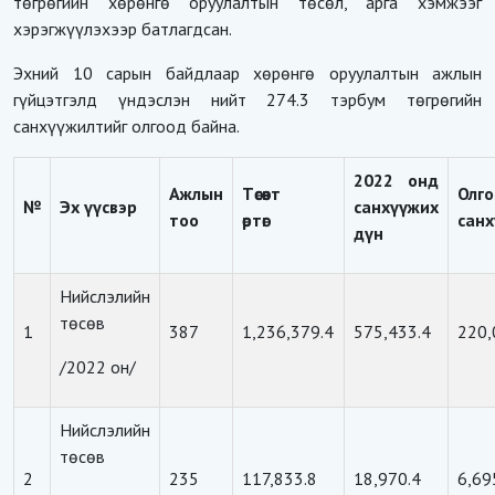
төгрөгийн хөрөнгө оруулалтын төсөл, арга хэмжээг
хэрэгжүүлэхээр батлагдсан.
Эхний 10 сарын байдлаар хөрөнгө оруулалтын ажлын
гүйцэтгэлд үндэслэн нийт 274.3 тэрбум төгрөгийн
санхүүжилтийг олгоод байна.
2022 онд
Ажлын
Төсөвт
Олго
№
Эх үүсвэр
санхүүжих
тоо
өртөг
сан
дүн
Нийслэлийн
төсөв
1
387
1,236,379.4
575,433.4
220,
/2022 он/
Нийслэлийн
төсөв
2
235
117,833.8
18,970.4
6,69