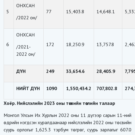
ОНХСАН
5
77
15,403.8
14,648.1
5,33
/2022 он/
ОНХСАН
6
172
18,250.9
13,757.8
2,46
/2021-
2022 он/
ДҮН
249
33,654.6
28,405.9
7,79
НИЙТ ДҮН
1090
1,550,434.2
707,802.8
274,
Хоёр. Нийслэлийн 2023 оны төсвийн төслийн талаар
Монгол Улсын Их Хурлын 2022 оны 11 дүгээр сарын 11-ний
өдрийн нэгдсэн хуралдаанаар нийслэлийн 2022 оны төсвийн
суурь орлогыг 1,625.3 тэрбум төгрөг, суурь зарлагыг 607.0