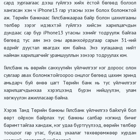
сард зургаагаас дээш гүйлгээ хийх ёстой бөгөөд болзол
хангасан хэн ч iPhone13 гар утасны эзэн болох боломжтой
аж. Төрийн банкнаас Гялсбанкаараа байр болон цахилгааны
төлбөр зэрэг идэвхтэй гүйлгээ хийсэн харилцагчдын
дундаас сар бүр iPhone13 утасны эзнийг тодруулж байгаа
бөгөөд тус аян энэ оны арванхоёрдугаар сарын 31-ний
өдрийг дуустал явагдах юм байна. Энэ хугацаанд нийт
найман харилцагчийг урамшууллын эзнээр тодруулах юм.
Гялсбанк нь өөрийн санхүүгийн үйлчилгээг нэг дороос олон
сувгаар авах боломжтойгоороо онцлог бөгөөд цахим эринд
амьдарч буй өнөө цагт Төрийн банк нь тус үйлчилгээг
харилцагчдынхаа хэрэгцээнд бүрэн нийцүүлэн, улам
хөгжүүлэн ажилласаар байна.
Хэрэв Танд Төрийн банкны Гялсбанк үйлчилгээ байхгүй бол
өөрт ойрхон байрлах тус банкны салбар нэгжид бичиг
баримттайгаа хандаж, нэг удаа бүртгүүлээд, өөрийн төлбөр
тооцоог гар утас, бусад ухаалаг төхөөрөмжөөр хурдан