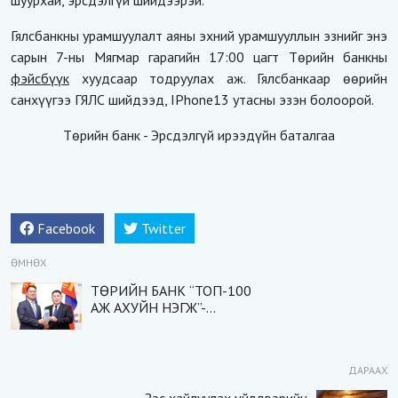
шуурхай, эрсдэлгүй шийдээрэй.
Гялсбанкны урамшуулалт аяны эхний урамшууллын эзнийг энэ
сарын 7-ны Мягмар гарагийн 17:00 цагт Төрийн банкны
фэйсбүүк
хуудсаар тодруулах аж. Гялсбанкаар өөрийн
санхүүгээ ГЯЛС шийдээд, IPhone13 утасны эзэн болоорой.
Төрийн банк - Эрсдэлгүй ирээдүйн баталгаа
Facebook
Twitter
ӨМНӨХ
ТӨРИЙН БАНК “ТОП-100
АЖ АХУЙН НЭГЖ”-
НАЙМДУГААР БАЙРТ
ШАЛГАРЛАА
ДАРААХ