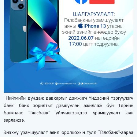
“Нийгмийн дундаж давхаргыг дэмжигч Үндэсний тэргүүлэгч
банк” байх зорилтыг дэвшүүлэн ажиллаж буй Төрийн
банкнаас “Гялсбанк” үйлчилгээндээ урамшуулалт аян
зарлажээ.
Энэхүү урамшуулалт аянд оролцохын тулд “Гялсбанк”-аараа