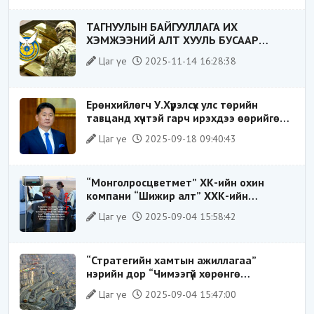
ТАГНУУЛЫН БАЙГУУЛЛАГА ИХ
ХЭМЖЭЭНИЙ АЛТ ХУУЛЬ БУСААР
ХИЛЭЭР ГАРГАХ ГЭЖ БАЙСАН
Цаг үе
2025-11-14 16:28:38
ҮЙЛДЛИЙГ ТАСЛАН ЗОГСООЛОО
Ерөнхийлөгч У.Хүрэлсүх улс төрийн
тавцанд хүчтэй гарч ирэхдээ өөрийгөө
шударга ёсны төлөө тэмцэгч, “хуучин
Цаг үе
2025-09-18 09:40:43
тогтолцооны хонгилыг нураагч” гэсэн
дүрээр ард түмэнд таниулсан.
“Монголросцветмет” ХК-ийн охин
компани “Шижир алт” ХХК-ийн
Гүйцэтгэх захирлаар ажиллаж байсан
Цаг үе
2025-09-04 15:58:42
О.Баттөмөрт холбогдох хэрэг хаашаа
замхарсан бэ?
“Стратегийн хамтын ажиллагаа”
нэрийн дор “Чимээгүй хөрөнгө
хуримтлал”
Цаг үе
2025-09-04 15:47:00