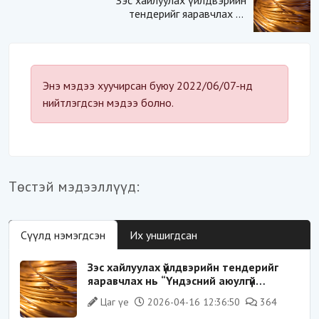
Зэс хайлуулах үйлдвэрийн
тендерийг яаравчлах нь
“Үндэсний аюулгүй
байдал“-д эрсдэлтэй юу?
Энэ мэдээ хуучирсан буюу 2022/06/07-нд
нийтлэгдсэн мэдээ болно.
Төстэй мэдээллүүд:
Сүүлд нэмэгдсэн
Их уншигдсан
Зэс хайлуулах үйлдвэрийн тендерийг
яаравчлах нь “Үндэсний аюулгүй
байдал“-д эрсдэлтэй юу?
Цаг үе
2026-04-16 12:36:50
364