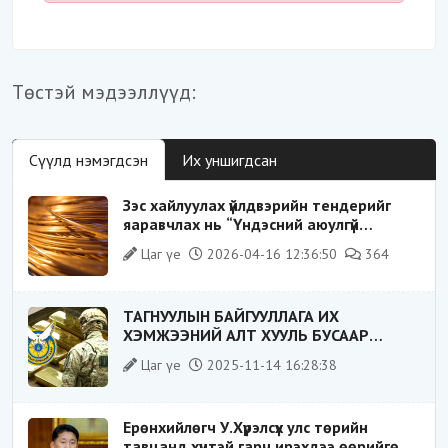
Төстэй мэдээллүүд:
Сүүлд нэмэгдсэн
Их уншигдсан
Зэс хайлуулах үйлдвэрийн тендерийг
яаравчлах нь “Үндэсний аюулгүй
байдал“-д эрсдэлтэй юу?
Цаг үе
2026-04-16 12:36:50
364
ТАГНУУЛЫН БАЙГУУЛЛАГА ИХ
ХЭМЖЭЭНИЙ АЛТ ХУУЛЬ БУСААР
ХИЛЭЭР ГАРГАХ ГЭЖ БАЙСАН
Цаг үе
2025-11-14 16:28:38
ҮЙЛДЛИЙГ ТАСЛАН ЗОГСООЛОО
Ерөнхийлөгч У.Хүрэлсүх улс төрийн
тавцанд хүчтэй гарч ирэхдээ өөрийгөө