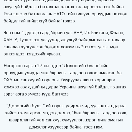
аюулгүй байдлын баталгааг хангах талаар хэлэлцэж байна.
Гэвч эдгээр баталгаа нь НАТО-гийн гишүүн орнуудын нөхцөл
байдалтай нийцэхгүй байна” гэжээ.
Энэ оны 4 дүгээр сард Украин улс АНУ, Их Британи, Франц,
ХБНГУ, Турк зэрэг улсуудад аюулгүй байдлыг хангах талаар
саналаа хүргүүлсэн бөгөөд хожим нь Энэтхэг улсыг мөн
эгнээндээ нэгдэхийг урьсан.
Өнгөрсөн сарын 27-ны өдөр “Долоогийн бүлэг”-ийн
орнуудын удирдагчид Украины талд зогсохоо амласан ба
ОХУ-ын санхүүгийн орлогыг бууруулах шинэ хориг арга
хэмжээ авах, дайны дараа Украины аюулгүй байдлыг хангах
зэрэг арга хэмжээнүүд багтжээ.
“Долоогийн бүлэг”-ийн орны удирдагчид уулзалтын дараа
хийсэн хамтарсан мэдэгдэлдээ, “Бид Украины талд зогсож,
шаардлагтай үед санхүү, хүмүүнлэг, цэрэг, дипломатын
дэмжлэг үзүүлсээр байна” гэсэн юм.