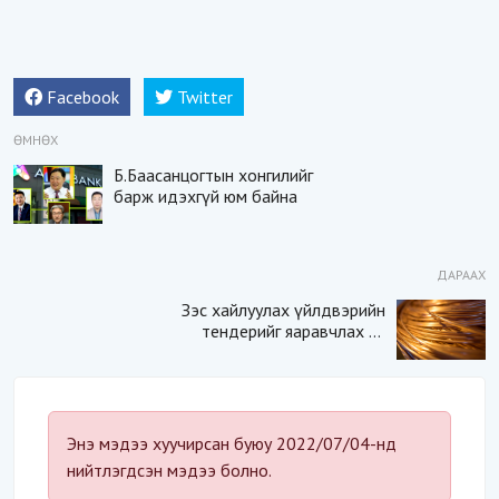
Facebook
Twitter
ӨМНӨХ
Б.Баасанцогтын хонгилийг
барж идэхгүй юм байна
ДАРААХ
Зэс хайлуулах үйлдвэрийн
тендерийг яаравчлах нь
“Үндэсний аюулгүй
байдал“-д эрсдэлтэй юу?
Энэ мэдээ хуучирсан буюу 2022/07/04-нд
нийтлэгдсэн мэдээ болно.