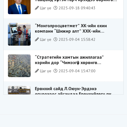
шударга ёсны төлөө тэмцэгч, “хуучин
Цаг үе
2025-09-18 09:40:43
тогтолцооны хонгилыг нураагч” гэсэн
дүрээр ард түмэнд таниулсан.
“Монголросцветмет” ХК-ийн охин
компани “Шижир алт” ХХК-ийн
Гүйцэтгэх захирлаар ажиллаж байсан
Цаг үе
2025-09-04 15:58:42
О.Баттөмөрт холбогдох хэрэг хаашаа
замхарсан бэ?
“Стратегийн хамтын ажиллагаа”
нэрийн дор “Чимээгүй хөрөнгө
хуримтлал”
Цаг үе
2025-09-04 15:47:00
Ерөнхий сайд Л.Оюун-Эрдэнэ
огцрохоос айсандаа Ерөнхийлөгч рүү
буруугаа чиглүүлж эхлэв үү
Цаг үе
2025-05-27 20:57:41
1
ШИЛДЭГ ҮНДЭСНИЙ ЗОХИЦУУЛАГЧ