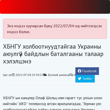
Энэ мэдээ хуучирсан буюу 2022/07/04-нд нийтлэгдсэн
мэдээ болно.
ХБНГУ холбоотнуудтайгаа Украины
аюулгүй байдлын баталгааны талаар
хэлэлцэнэ
Facebook
Цаг үе
2022-07-04 19:50:15
Дэлхий дахинд
0
Twitter
ХБНГУ-ын канцлер Олаф Шольц ням гарагт тус улсын олон
нийтийн “ARD” телевизэд өгсөн ярилцлагадаа, “Герман улс
холбоотнуудтайгаа дайны дараах хугацаанд Украины