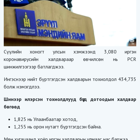
Сүүлийн хоногт улсын хэмжээнд 3,080 иргэн
коронавирусийн халдвараар өвчилсөн нь PCR
шинжилгээгээр батлагджээ.
Ингэснээр нийт бүртгэгдсэн халдварын тохиолдол 434,735
болж нэмэгдлээ.
Шинээр илэрсэн тохиолдлууд бүгд дотоодын халдвар
бөгөөд
1,825 нь Улаанбаатар хотод,
1,255 нь орон нутагт бүртгэгдсэн байна.
Мөн хугацаанд хоёр иргэн халдварын улмаас нас баржээ.