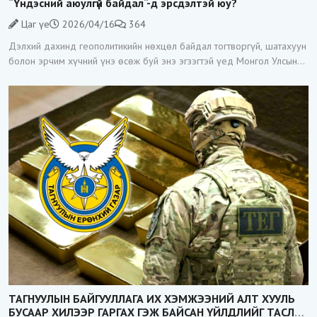
“Үндэсний аюулгүй байдал“-д эрсдэлтэй юу?
Цаг үе
2026/04/16
364
Дэлхий дахинд геополитикийн нөхцөл байдал тогтворгүй, шатахуун
болон эрчим хүчний үнэ өсөж буй энэ эгзэгтэй үед Монгол Улсын
Засгийн газар Зэс хайлуулах үйлдвэр барих тендерийг гэнэт
зарласан нь
ТАГНУУЛЫН БАЙГУУЛЛАГА ИХ ХЭМЖЭЭНИЙ АЛТ ХУУЛЬ
БУСААР ХИЛЭЭР ГАРГАХ ГЭЖ БАЙСАН ҮЙЛДЛИЙГ ТАСЛАН