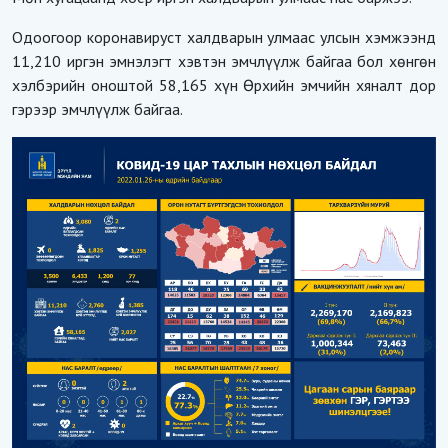
Одоогоор коронавируст халдварын улмаас улсын хэмжээнд
11,210 иргэн эмнэлэгт хэвтэн эмчлүүлж байгаа бол хөнгөн
хэлбэрийн оноштой 58,165 хүн Өрхийн эмчийн хяналт дор
гэрээр эмчлүүлж байгаа.