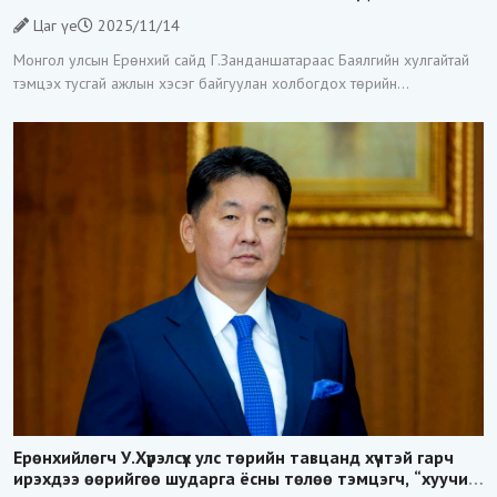
ЗОГСООЛОО
Цаг үе
2025/11/14
Монгол улсын Ерөнхий сайд Г.Занданшатараас Баялгийн хулгайтай
тэмцэх тусгай ажлын хэсэг байгуулан холбогдох төрийн
байгууллагуудад үүрэг даалгавар өгөөд байгаа билээ. Тэгвэл
Тагнуулын
Ерөнхийлөгч У.Хүрэлсүх улс төрийн тавцанд хүчтэй гарч
ирэхдээ өөрийгөө шударга ёсны төлөө тэмцэгч, “хуучин