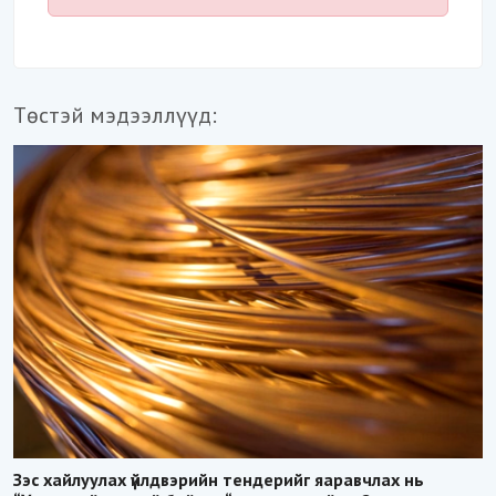
Төстэй мэдээллүүд:
Зэс хайлуулах үйлдвэрийн тендерийг яаравчлах нь