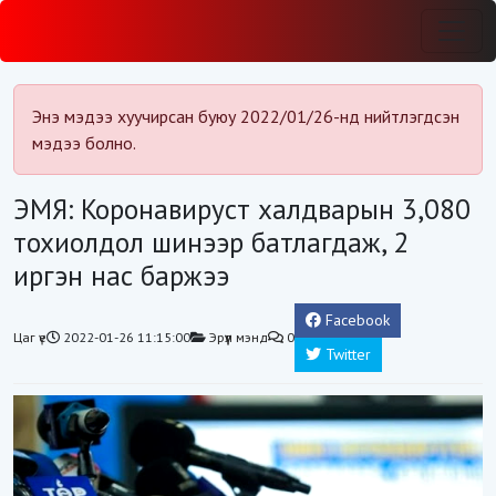
Энэ мэдээ хуучирсан буюу 2022/01/26-нд нийтлэгдсэн
мэдээ болно.
ЭМЯ: Коронавируст халдварын 3,080
тохиолдол шинээр батлагдаж, 2
иргэн нас баржээ
Facebook
Цаг үе
2022-01-26 11:15:00
Эрүүл мэнд
0
Twitter