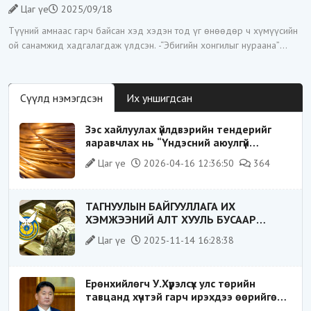
тогтолцооны хонгилыг нураагч” гэсэн дүрээр ард түмэнд
Цаг үе
2025/09/18
таниулсан.
Түүний амнаас гарч байсан хэд хэдэн тод үг өнөөдөр ч хүмүүсийн
ой санамжид хадгалагдаж үлдсэн. -“Эбигийн хонгилыг нураана”
-“Цагаан суваргыг төрд эргүүлж
Сүүлд нэмэгдсэн
Их уншигдсан
Зэс хайлуулах үйлдвэрийн тендерийг
яаравчлах нь “Үндэсний аюулгүй
байдал“-д эрсдэлтэй юу?
Цаг үе
2026-04-16 12:36:50
364
ТАГНУУЛЫН БАЙГУУЛЛАГА ИХ
ХЭМЖЭЭНИЙ АЛТ ХУУЛЬ БУСААР
ХИЛЭЭР ГАРГАХ ГЭЖ БАЙСАН
Цаг үе
2025-11-14 16:28:38
ҮЙЛДЛИЙГ ТАСЛАН ЗОГСООЛОО
Ерөнхийлөгч У.Хүрэлсүх улс төрийн
тавцанд хүчтэй гарч ирэхдээ өөрийгөө
шударга ёсны төлөө тэмцэгч, “хуучин