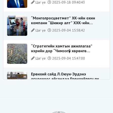
Цаг үе
2025-09-18 09:40:43
тогтолцооны хонгилыг нураагч” гэсэн
дүрээр ард түмэнд таниулсан.
“Монголросцветмет” ХК-ийн охин
компани “Шижир алт” ХХК-ийн
Гүйцэтгэх захирлаар ажиллаж байсан
Цаг үе
2025-09-04 15:58:42
О.Баттөмөрт холбогдох хэрэг хаашаа
замхарсан бэ?
“Стратегийн хамтын ажиллагаа”
нэрийн дор “Чимээгүй хөрөнгө
хуримтлал”
Цаг үе
2025-09-04 15:47:00
Ерөнхий сайд Л.Оюун-Эрдэнэ
огцрохоос айсандаа Ерөнхийлөгч рүү
буруугаа чиглүүлж эхлэв үү
Цаг үе
2025-05-27 20:57:41
1
ШИЛДЭГ ҮНДЭСНИЙ ЗОХИЦУУЛАГЧ
Цаг үе
2025-05-18 16:19:30