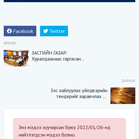
Facebook
Twitter
ӨМНӨХ
ЗАСГИЙН ГАЗАР:
Хуралдаанаас гаргасан
ШИЙДВЭРҮҮД
ДАРААХ
Зэс хайлуулах үйлдвэрийн
тендерийг яаравчлах нь
“Үндэсний аюулгүй
байдал“-д эрсдэлтэй юу?
Энэ мэдээ хуучирсан буюу 2022/01/26-нд
нийтлэгдсэн мэдээ болно.