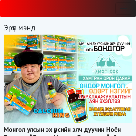
Эрүүл мэнд
Монгол улсын эх үрсийн элч дуучин Ноён