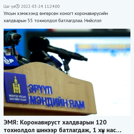
бүртгэгдээгүй
Цаг үе
2022-03-24 11:24:00
Улсын хэмжээнд өнгөрсөн хоногт коронавирусийн
халдварын 55 тохиолдол батлагдлаа. Нийслэл
ЭМЯ: Коронавируст халдварын 120
тохиолдол шинээр батлагдаж, 1 хүн нас