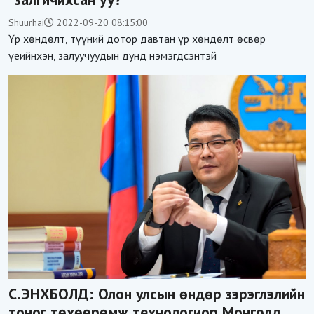
Shuurhai
2022-09-20 08:15:00
Үр хөндөлт, түүний дотор давтан үр хөндөлт өсвөр
үеийнхэн, залуучуудын дунд нэмэгдсэнтэй
С.ЭНХБОЛД: Олон улсын өндөр зэрэглэлийн
тоног төхөөрөмж,технологиор Монголд