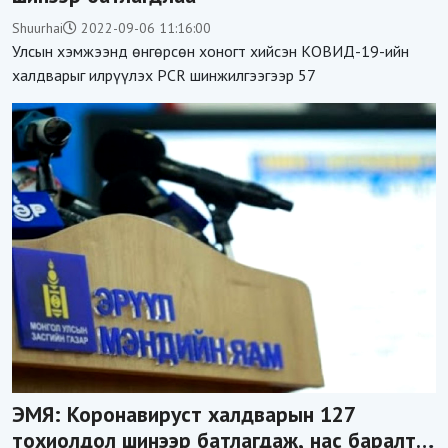
Shuurhai
2022-09-06 11:16:00
Улсын хэмжээнд өнгөрсөн хоногт хийсэн КОВИД-19-ийн
халдварыг илрүүлэх PCR шинжилгээгээр 57
ЭМЯ: Коронавируст халдварын 127
тохиолдол шинээр батлагдаж, нас баралт