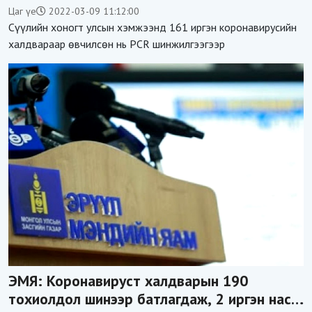
бүртгэгдээгүй
Цаг үе
2022-03-09 11:12:00
Сүүлийн хоногт улсын хэмжээнд 161 иргэн коронавирусийн
халдвараар өвчилсөн нь PCR шинжилгээгээр
ЭМЯ: Коронавируст халдварын 190
тохиолдол шинээр батлагдаж, 2 иргэн нас