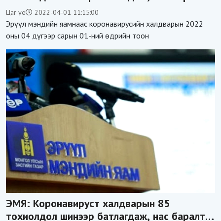
бүртгэгдээгүй
Цаг үе
2022-04-01 11:15:00
Эрүүл мэндийн яамнаас коронавирусийн халдварын 2022
оны 04 дүгээр сарын 01-ний өдрийн тоон
ЭМЯ: Коронавируст халдварын 85
тохиолдол шинээр батлагдаж, нас баралт