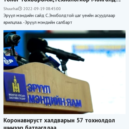
эмчлэгдэх боломжгүй 6 өвчний ЭМЧИЛГЭЭГ
Shuurhai
2022-09-19 08:45:00
нэвтрүүллээ
Эрүүл мэндийн сайд С.Энхболдтой цаг үеийн асуудлаар
ярилцлаа. -Эрүүл мэндийн салбарт
Коронавируст халдварын 57 тохиолдол
шинээр батлагдлаа