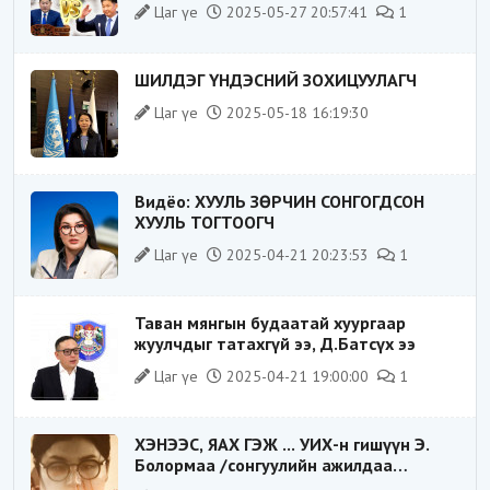
Цаг үе
2025-05-27 20:57:41
1
ШИЛДЭГ ҮНДЭСНИЙ ЗОХИЦУУЛАГЧ
Цаг үе
2025-05-18 16:19:30
Видёо: ХУУЛЬ ЗӨРЧИН СОНГОГДСОН
ХУУЛЬ ТОГТООГЧ
Цаг үе
2025-04-21 20:23:53
1
Таван мянгын будаатай хуургаар
жуулчдыг татахгүй ээ, Д.Батсүх ээ
Цаг үе
2025-04-21 19:00:00
1
ХЭНЭЭС, ЯАХ ГЭЖ ... УИХ-н гишүүн Э.
Болормаа /сонгуулийн ажилдаа
гадаадын компаниас хандив авсан уу/