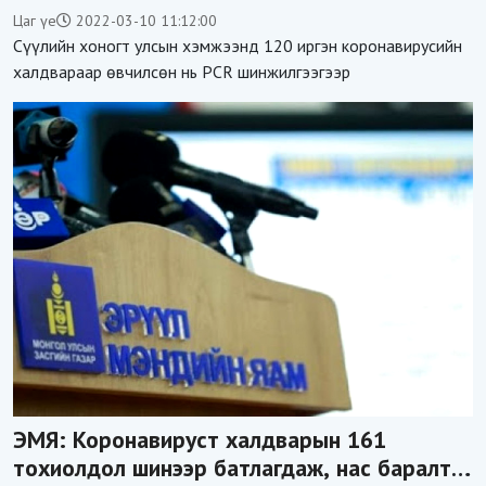
баржээ
Цаг үе
2022-03-10 11:12:00
Сүүлийн хоногт улсын хэмжээнд 120 иргэн коронавирусийн
халдвараар өвчилсөн нь PCR шинжилгээгээр
ЭМЯ: Коронавируст халдварын 161
тохиолдол шинээр батлагдаж, нас баралт