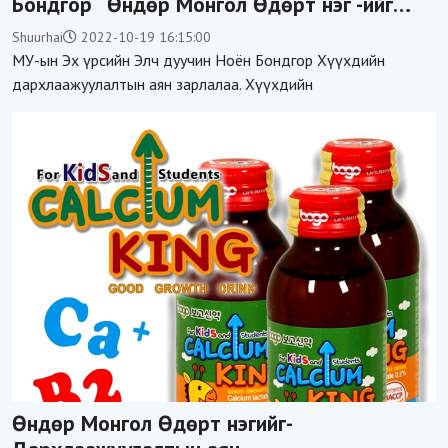
Бондгор “Өндөр Монгол Өдөрт нэг“-ийг
аяныг эхлүүллээ
Shuurhai
2022-10-19 16:15:00
МУ-ын Эх үрсийн Элч дуучин Ноён Бондгор Хүүхдийн
дархлаажуулалтын аян зарлалаа. Хүүхдийн
Өндөр Монгол Өдөрт нэгийг-