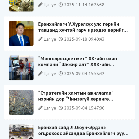
ХИЛЭЭР ГАРГАХ ГЭЖ БАЙСАН
Цаг үе
2025-11-14 16:28:38
ҮЙЛДЛИЙГ ТАСЛАН ЗОГСООЛОО
Ерөнхийлөгч У.Хүрэлсүх улс төрийн
тавцанд хүчтэй гарч ирэхдээ өөрийгөө
шударга ёсны төлөө тэмцэгч, “хуучин
Цаг үе
2025-09-18 09:40:43
тогтолцооны хонгилыг нураагч” гэсэн
дүрээр ард түмэнд таниулсан.
“Монголросцветмет” ХК-ийн охин
компани “Шижир алт” ХХК-ийн
Гүйцэтгэх захирлаар ажиллаж байсан
Цаг үе
2025-09-04 15:58:42
О.Баттөмөрт холбогдох хэрэг хаашаа
замхарсан бэ?
“Стратегийн хамтын ажиллагаа”
нэрийн дор “Чимээгүй хөрөнгө
хуримтлал”
Цаг үе
2025-09-04 15:47:00
Ерөнхий сайд Л.Оюун-Эрдэнэ
огцрохоос айсандаа Ерөнхийлөгч рүү
буруугаа чиглүүлж эхлэв үү