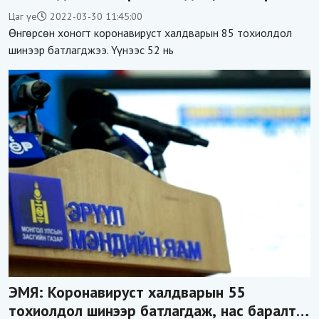
бүртгэгдээгүй
Цаг үе
2022-03-30 11:45:00
Өнгөрсөн хоногт коронавируст халдварын 85 тохиолдол
шинээр батлагджээ. Үүнээс 52 нь
ЭМЯ: Коронавируст халдварын 55
тохиолдол шинээр батлагдаж, нас баралт