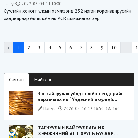
баржээ
Цаг үе
2022-03-04 11:10:00
Сүүлийн хоногт улсын хэмжээнд 232 иргэн коронавирусийн
халдвараар өвчилсөн нь PCR шинжилгээгээр
‹
1
2
3
4
5
6
7
8
9
10
...
Саяхан
Нийтлэг
Зэс хайлуулах үйлдвэрийн тендерийг
яаравчлах нь “Үндэсний аюулгүй
байдал“-д эрсдэлтэй юу?
Цаг үе
2026-04-16 12:36:50
364
ТАГНУУЛЫН БАЙГУУЛЛАГА ИХ
ХЭМЖЭЭНИЙ АЛТ ХУУЛЬ БУСААР