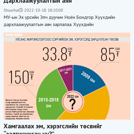
Дархлаажуулалтын аян
Shuurhai
2022-10-18 18:10:00
МУ-ын Эх үрсийн Элч дуучин Ноён Бондгор Хүүхдийн
дархлаажуулалтын аян зарлалаа. Хүүхдийн
Хамгаалах эм, хэрэгслийн төсвийг
“залгичихсан уу?”