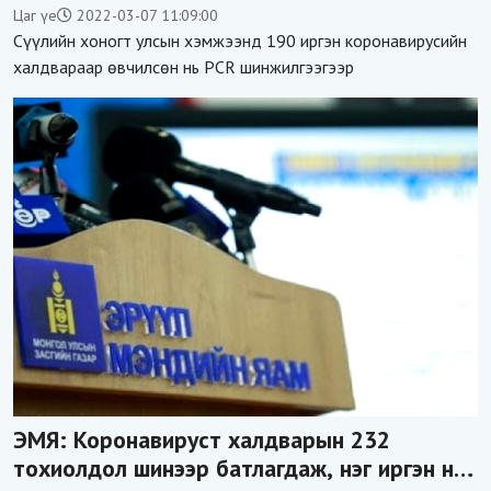
баржээ
Цаг үе
2022-03-07 11:09:00
Сүүлийн хоногт улсын хэмжээнд 190 иргэн коронавирусийн
халдвараар өвчилсөн нь PCR шинжилгээгээр
ЭМЯ: Коронавируст халдварын 232
тохиолдол шинээр батлагдаж, нэг иргэн нас