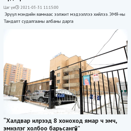
Цаг үе
2021-03-31 11:15:00
Эрүүл мэндийн яамнаас ээлжит мэдээллээ хийлээ. ЭМЯ-ны
Тандалт судалгааны албаны дарга
“Халдвар илрээд 8 хоноход ямар ч эмч,
эмнэлэг холбоо барьсангүй”