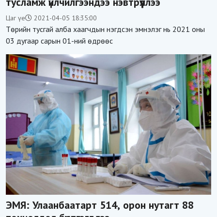
тусламж үйлчилгээндээ нэвтрүүллээ
Цаг үе
2021-04-05 18:35:00
Төрийн тусгай алба хаагчдын нэгдсэн эмнэлэг нь 2021 оны
03 дугаар сарын 01-ний өдрөөс
ЭМЯ: Улаанбаатарт 514, орон нутагт 88