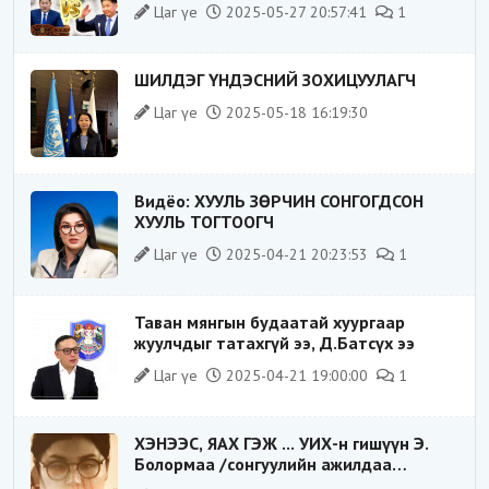
Цаг үе
2025-05-27 20:57:41
1
ШИЛДЭГ ҮНДЭСНИЙ ЗОХИЦУУЛАГЧ
Цаг үе
2025-05-18 16:19:30
Видёо: ХУУЛЬ ЗӨРЧИН СОНГОГДСОН
ХУУЛЬ ТОГТООГЧ
Цаг үе
2025-04-21 20:23:53
1
Таван мянгын будаатай хуургаар
жуулчдыг татахгүй ээ, Д.Батсүх ээ
Цаг үе
2025-04-21 19:00:00
1
ХЭНЭЭС, ЯАХ ГЭЖ ... УИХ-н гишүүн Э.
Болормаа /сонгуулийн ажилдаа
гадаадын компаниас хандив авсан уу/