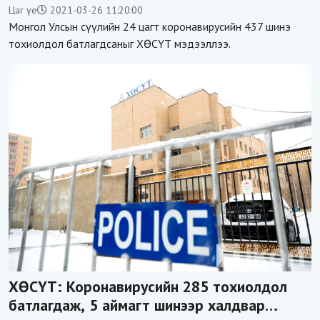
халдвартай нь батлагдлаа
Цаг үе
2021-03-26 11:20:00
Монгол Улсын сүүлийн 24 цагт коронавирусийн 437 шинэ
тохиолдол батлагдсаныг ХӨСҮТ мэдээллээ.
ХӨСҮТ: Коронавирусийн 285 тохиолдол
батлагдаж, 5 аймагт шинээр халдвар