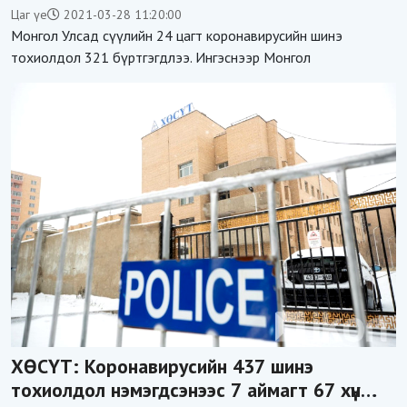
авсан батлагдлаа
Цаг үе
2021-03-28 11:20:00
Монгол Улсад сүүлийн 24 цагт коронавирусийн шинэ
тохиолдол 321 бүртгэгдлээ. Ингэснээр Монгол
ХӨСҮТ: Коронавирусийн 437 шинэ
тохиолдол нэмэгдсэнээс 7 аймагт 67 хүн