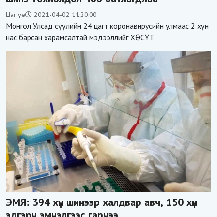
Цаг үе
2021-04-02 11:20:00
Монгол Улсад сүүлийн 24 цагт коронавирусийн улмаас 2 хүн
нас барсан харамсалтай мэдээллийг ХӨСҮТ
ЭМЯ: 394 хүн шинээр халдвар авч, 150 хүн
эдгэрч эмнэлгээс гарчээ