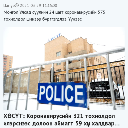
Цаг үе
2021-03-29 11:15:00
Монгол Улсад сүүлийн 24 цагт коронавирусийн 575
тохиолдол шинээр бүртгэгдлээ. Үүнээс
ХӨСҮТ: Коронавирусийн 321 тохиолдол
илэрснээс долоон аймагт 59 хүн халдвар