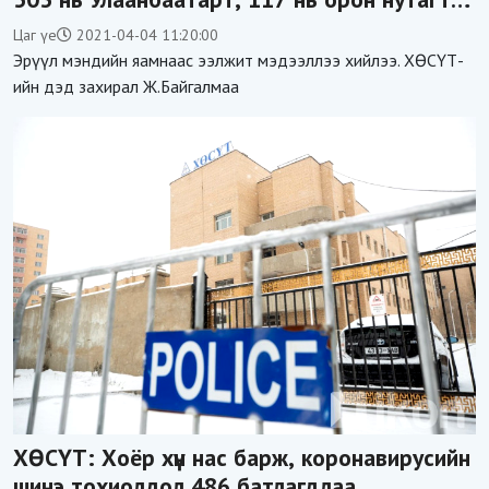
бүртгэгдлээ
Цаг үе
2021-04-04 11:20:00
Эрүүл мэндийн яамнаас ээлжит мэдээллээ хийлээ. ХӨСҮТ-
ийн дэд захирал Ж.Байгалмаа
ХӨСҮТ: Хоёр хүн нас барж, коронавирусийн
шинэ тохиолдол 486 батлагдлаа