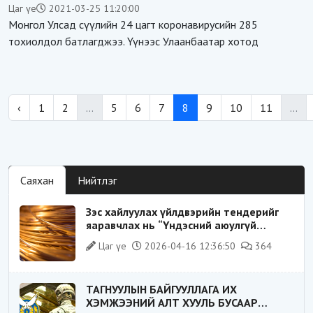
илэрлээ
Цаг үе
2021-03-25 11:20:00
Монгол Улсад сүүлийн 24 цагт коронавирусийн 285
тохиолдол батлагджээ. Үүнээс Улаанбаатар хотод
‹
1
2
...
5
6
7
8
9
10
11
...
Саяхан
Нийтлэг
Зэс хайлуулах үйлдвэрийн тендерийг
яаравчлах нь “Үндэсний аюулгүй
байдал“-д эрсдэлтэй юу?
Цаг үе
2026-04-16 12:36:50
364
ТАГНУУЛЫН БАЙГУУЛЛАГА ИХ
ХЭМЖЭЭНИЙ АЛТ ХУУЛЬ БУСААР