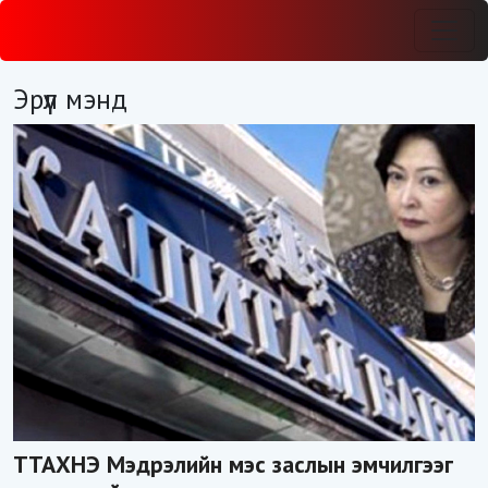
Эрүүл мэнд
ТТАХНЭ Мэдрэлийн мэс заслын эмчилгээг