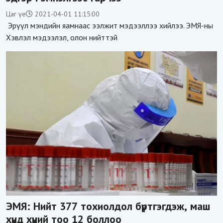
Цаг үе
2021-04-01 11:15:00
Эрүүл мэндийн яамнаас ээлжит мэдээллээ хийлээ. ЭМЯ-ны
Хэвлэл мэдээлэл, олон нийттэй
ЭМЯ: Нийт 377 тохиолдол бүртгэгдэж, маш
хүнд хүний тоо 12 боллоо