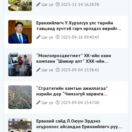
ХИЛЭЭР ГАРГАХ ГЭЖ БАЙСАН
Цаг үе
2025-11-14 16:28:38
ҮЙЛДЛИЙГ ТАСЛАН ЗОГСООЛОО
Ерөнхийлөгч У.Хүрэлсүх улс төрийн
тавцанд хүчтэй гарч ирэхдээ өөрийгөө
шударга ёсны төлөө тэмцэгч, “хуучин
Цаг үе
2025-09-18 09:40:43
тогтолцооны хонгилыг нураагч” гэсэн
дүрээр ард түмэнд таниулсан.
“Монголросцветмет” ХК-ийн охин
компани “Шижир алт” ХХК-ийн
Гүйцэтгэх захирлаар ажиллаж байсан
Цаг үе
2025-09-04 15:58:42
О.Баттөмөрт холбогдох хэрэг хаашаа
замхарсан бэ?
“Стратегийн хамтын ажиллагаа”
нэрийн дор “Чимээгүй хөрөнгө
хуримтлал”
Цаг үе
2025-09-04 15:47:00
Ерөнхий сайд Л.Оюун-Эрдэнэ
огцрохоос айсандаа Ерөнхийлөгч рүү
буруугаа чиглүүлж эхлэв үү