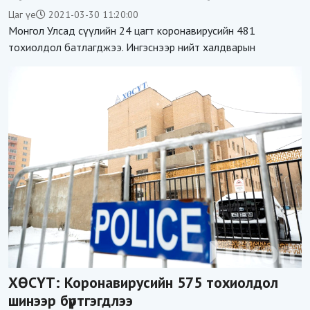
авчээ
Цаг үе
2021-03-30 11:20:00
Монгол Улсад сүүлийн 24 цагт коронавирусийн 481
тохиолдол батлагджээ. Ингэснээр нийт халдварын
ХӨСҮТ: Коронавирусийн 575 тохиолдол
шинээр бүртгэгдлээ