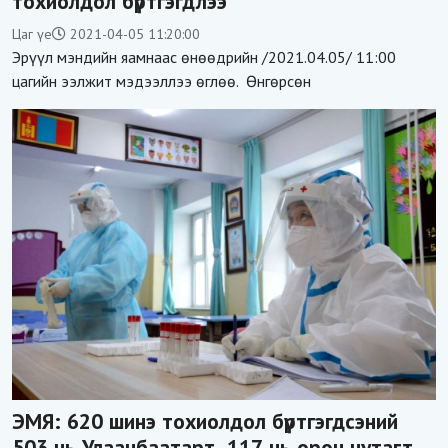
тохиолдол бүртгэгдлээ
Цаг үе
2021-04-05 11:20:00
Эрүүл мэндийн яамнаас өнөөдрийн /2021.04.05/ 11:00
цагийн ээлжит мэдээллээ өглөө. Өнгөрсөн
ЭМЯ: 620 шинэ тохиолдол бүртгэгдсэний
503 нь Улаанбаатарт, 117 нь орон нутагт