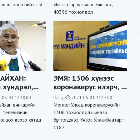
элэл, олон нийттэй
Ингэснээр улсын хэмжээнд
40396 тохиолдол
САЙХАН:
ЭМЯ: 1306 хүнээс
 хүндрэл,
коронавирус илэрч, 5
агатай,
хүн нас баржээ
-05-01 12:30:00
Цаг үе
2021-05-01 11:15:00
 сайн
айхан өчигдрийн
Монгол Улсад коронавирусийн
 байгаа нь
/ телевизийн
1306 тохиолдол шинээр
оролцох үеэрээ хятад
бүртгэгджээ. Үүнээс Улаанбаатарт
 Вероселл
1187