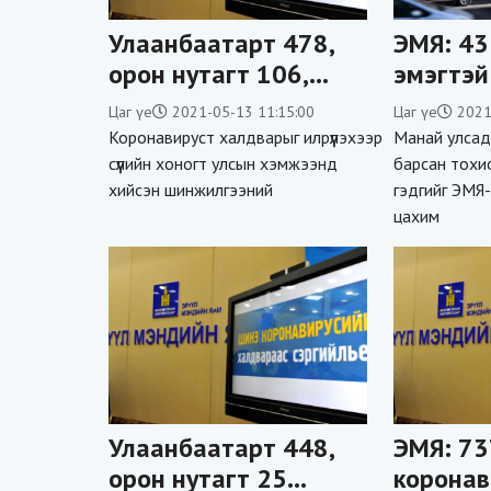
Улаанбаатарт 478,
ЭМЯ: 43
орон нутагт 106,
эмэгтэй
зөөвөрлөгдсөн нэг
нь вакц
Цаг үе
2021-05-13 11:15:00
Цаг үе
2021
тохиолдол
холбоог
Коронавируст халдварыг илрүүлэхээр
Манай улсад
бүртгэгдэж, есөн хүн
урьдчил
сүүлийн хоногт улсын хэмжээнд
барсан тохио
хийсэн шинжилгээний
гэдгийг ЭМЯ
нас баржээ
гарсан
цахим
Улаанбаатарт 448,
ЭМЯ: 73
орон нутагт 25
коронав