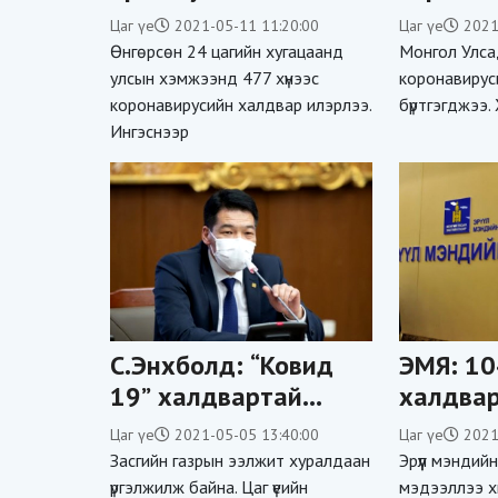
тохиолдол
11 хүн 
Цаг үе
2021-05-11 11:20:00
Цаг үе
2021
бүртгэгдэж, 9 хүн нас
Өнгөрсөн 24 цагийн хугацаанд
Монгол Улсад
баржээ
улсын хэмжээнд 477 хүнээс
коронавирус
коронавирусийн халдвар илэрлээ.
бүртгэгджээ.
Ингэснээр
С.Энхболд: “Ковид
ЭМЯ: 10
19” халдвартай
халдвар
иргэдэдийн
нас бар
Цаг үе
2021-05-05 13:40:00
Цаг үе
2021
эмчилгээнд 650.000-
Засгийн газрын ээлжит хуралдаан
Эрүүл мэндий
4.300.000 төгрөг
үргэлжилж байна. Цаг үеийн
мэдээллээ х