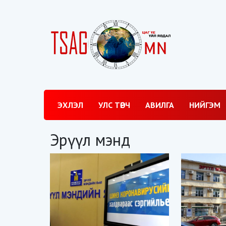
ЭХЛЭЛ
УЛС ТӨРЧ
АВИЛГА
НИЙГЭМ
Эрүүл мэнд