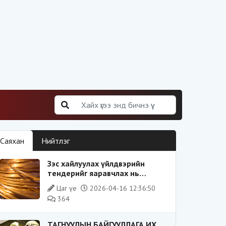
Саяхан
Нийтлэг
Зэс хайлуулах үйлдвэрийн
тендерийг яаравчлах нь
“Үндэсний аюулгүй байдал“-д
Цаг үе
2026-04-16 12:36:50
эрсдэлтэй юу?
364
ТАГНУУЛЫН БАЙГУУЛЛАГА ИХ