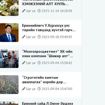
ХЭМЖЭЭНИЙ АЛТ ХУУЛЬ
БУСААР ХИЛЭЭР ГАРГАХ ГЭЖ
Цаг үе
2025-11-14 16:28:38
БАЙСАН ҮЙЛДЛИЙГ ТАСЛАН
ЗОГСООЛОО
Ерөнхийлөгч У.Хүрэлсүх улс
төрийн тавцанд хүчтэй гарч
ирэхдээ өөрийгөө шударга
Цаг үе
2025-09-18 09:40:43
ёсны төлөө тэмцэгч, “хуучин
тогтолцооны хонгилыг нураагч”
гэсэн дүрээр ард түмэнд
“Монголросцветмет” ХК-ийн
таниулсан.
охин компани “Шижир алт”
ХХК-ийн Гүйцэтгэх захирлаар
Цаг үе
2025-09-04 15:58:42
ажиллаж байсан О.Баттөмөрт
холбогдох хэрэг хаашаа
замхарсан бэ?
“Стратегийн хамтын
ажиллагаа” нэрийн дор
“Чимээгүй хөрөнгө хуримтлал”
Цаг үе
2025-09-04 15:47:00
Ерөнхий сайд Л.Оюун-Эрдэнэ