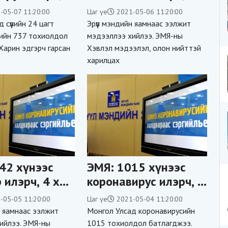
нас баржээ
95 насны 12 хүн нас
-05-07 11:20:00
Цаг үе
2021-05-06 11:20:00
баржээ
 сүүлийн 24 цагт
Эрүүл мэндийн яамнаас ээлжит
ийн 737 тохиолдол
мэдээллээ хийлээ. ЭМЯ-ны
 Харин эдгэрч гарсан
Хэвлэл мэдээлэл, олон нийттэй
харилцах
42 хүнээс
ЭМЯ: 1015 хүнээс
 илэрч, 4 хүн
коронавирус илэрч, 7
лаа
хүн нас баржээ
-05-05 11:20:00
Цаг үе
2021-05-04 11:20:00
н яамнаас ээлжит
Монгол Улсад коронавирусийн
ийлээ. ЭМЯ-ны
1015 тохиолдол батлагджээ.