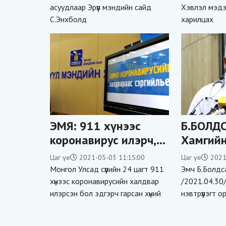
асуудлаар Эрүүл мэндийн сайд
Хэвлэл мэдэ
зарцуулах тариф
С.Энхболд
харилцах
тогтоосон
ЭМЯ: 911 хүнээс
Б.БОЛД
коронавирус илэрч,
Хамгийн
1225 хүн эдгэрлээ
реакц б
Цаг үе
2021-05-03 11:15:00
Цаг үе
2021
дархлаа
Монгол Улсад сүүлийн 24 цагт 911
Эмч Б.Болдс
тогтоож
хүнээс коронавирусийн халдвар
/2021.04.30
илэрсэн бол эдгэрч гарсан хүний
нэвтрүүлэгт 
Хятадын
юм