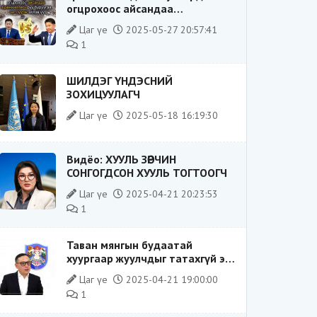
огцрохоос айсандаа
Ерөнхийлөгч рүү буруугаа
Цаг үе
2025-05-27 20:57:41
чиглүүлж эхлэв үү
1
ШИЛДЭГ ҮНДЭСНИЙ
ЗОХИЦУУЛАГЧ
Цаг үе
2025-05-18 16:19:30
Видёо: ХУУЛЬ ЗӨРЧИН
СОНГОГДСОН ХУУЛЬ ТОГТООГЧ
Цаг үе
2025-04-21 20:23:53
1
Таван мянгын будаатай
хуургаар жуулчдыг татахгүй ээ,
Д.Батсүх ээ
Цаг үе
2025-04-21 19:00:00
1