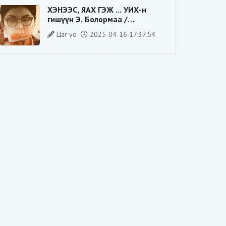
ХЭНЭЭС, ЯАХ ГЭЖ ... УИХ-н
гишүүн Э. Болормаа /
сонгуулийн ажилдаа гадаадын
Цаг үе
2025-04-16 17:37:54
компаниас хандив авсан уу/