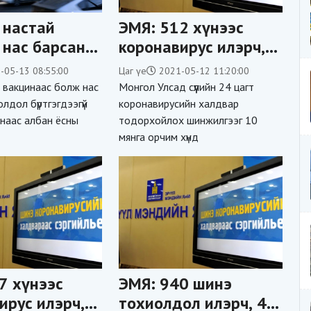
 настай
ЭМЯ: 512 хүнээс
 нас барсан
коронавирус илэрч,
интай
1503 хүн эдгэрч,
-05-13 08:55:00
Цаг үе
2021-05-12 11:20:00
үй гэсэн
ТАВАН хүн нас
 вакцинаас болж нас
Монгол Улсад сүүлийн 24 цагт
сан дүгнэлт
баржээ
лдол бүртгэгдээгүй
коронавирусийн халдвар
-наас албан ёсны
тодорхойлох шинжилгээг 10
мянга орчим хүнд
7 хүнээс
ЭМЯ: 940 шинэ
ирус илэрч,
тохиолдол илэрч, 40-