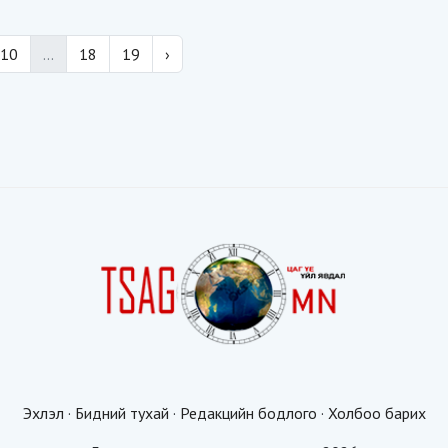
10
...
18
19
›
Эхлэл
·
Бидний тухай
·
Редакцийн бодлого
·
Холбоо барих