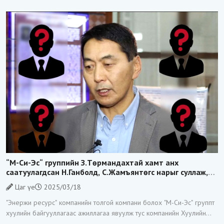
нэгнийгээ буудаж хөнөөсөн аймшигт хэрэг өнгөрсөн
арванхоёрдугаар сарын
“М-Си-Эс“ группийн З.Төрмандахтай хамт анх
саатуулагдсан Н.Ганболд, С.Жамъянтөгс нарыг суллаж,
хилээр гарахыг нь хоригложээ
Цаг үе
2025/03/18
"Энержи ресурс" компанийн толгой компани болох "М-Си-Эс" группт
хуулийн байгууллагаас ажиллагаа явуулж тус компанийн Хуулийн
хэлтсийн дарга гэх З.Төрмандахыг өнгөрсөн