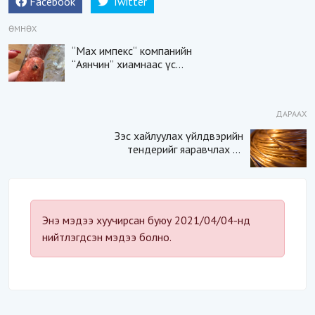
Facebook
Twitter
ӨМНӨХ
“​Мах импекс“ компанийн
“Аянчин” хиамнаас үс
гарчээ
ДАРААХ
Зэс хайлуулах үйлдвэрийн
тендерийг яаравчлах нь
“Үндэсний аюулгүй
байдал“-д эрсдэлтэй юу?
Энэ мэдээ хуучирсан буюу 2021/04/04-нд
нийтлэгдсэн мэдээ болно.