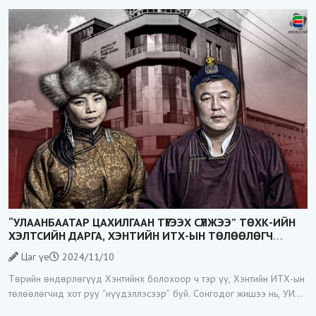
“УЛААНБААТАР ЦАХИЛГААН ТҮГЭЭХ СҮЛЖЭЭ” ТӨХК-ИЙН
ХЭЛТСИЙН ДАРГА, ХЭНТИЙН ИТХ-ЫН ТӨЛӨӨЛӨГЧ
Х.ГАНЧУЛУУН ЭХНЭРИЙНХЭЭ КОМПАНИАР ЭРЧИМ
Цаг үе
2024/11/10
ХҮЧНИЙ ТЕНДЕРҮҮДИЙГ ТҮҮЖ БАЙНА
Төрийн өндөрлөгүүд Хэнтийнх болохоор ч тэр үү, Хэнтийн ИТХ-ын
төлөөлөгчид хот руу “нүүдэллэсээр” буй. Сонгодог жишээ нь, УИХ-
ын гишүүн М.Ганхүлэг Хэнтийн ИТХ-ын төлөөлөгч байхдаа