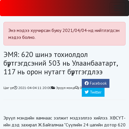
Энэ мэдээ хуучирсан буюу 2021/04/04-нд нийтлэгдсэн
мэдээ болно.
ЭМЯ: 620 шинэ тохиолдол
бүртгэгдсэний 503 нь Улаанбаатарт,
117 нь орон нутагт бүртгэгдлээ
Facebook
Цаг үе
2021-04-04 11:20:00
Эрүүл мэнд
0
Twitter
Эрүүл мэндийн яамнаас ээлжит мэдээллээ хийлээ. ХӨСҮТ-
ийн дэд захирал Ж.Байгалмаа "Сүүлийн 24 цагийн дотор 620