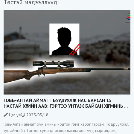
Төстэй мэдээллүүд:
ГОВЬ-АЛТАЙ АЙМАГТ БУУДУУЛЖ НАС БАРСАН 15
НАСТАЙ ХҮҮГИЙН ААВ: ГЭРТЭЭ УНТАЖ БАЙСАН ХҮҮГ МИНЬ
ДУУДАЖ ГАРГААД, БУУДААД ХӨНӨӨЧИХЛӨӨ
Цаг үе
2025/03/18
Говь-Алтай аймагт хүн амины ноцтой гэмт хэрэг гарсан. Тодруулбал,
тус аймгийн Төгрөг суманд өсвөр насны хөвгүүд маргалдаж,