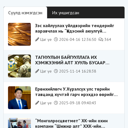
Сүүлд нэмэгдсэн
Их уншигдсан
Зэс хайлуулах үйлдвэрийн тендерийг
яаравчлах нь “Үндэсний аюулгүй
байдал“-д эрсдэлтэй юу?
Цаг үе
2026-04-16 12:36:50
364
ТАГНУУЛЫН БАЙГУУЛЛАГА ИХ
ХЭМЖЭЭНИЙ АЛТ ХУУЛЬ БУСААР
ХИЛЭЭР ГАРГАХ ГЭЖ БАЙСАН ҮЙЛДЛИЙГ
Цаг үе
2025-11-14 16:28:38
ТАСЛАН ЗОГСООЛОО
Ерөнхийлөгч У.Хүрэлсүх улс төрийн
тавцанд хүчтэй гарч ирэхдээ өөрийгөө
шударга ёсны төлөө тэмцэгч, “хуучин
Цаг үе
2025-09-18 09:40:43
тогтолцооны хонгилыг нураагч” гэсэн
дүрээр ард түмэнд таниулсан.
“Монголросцветмет” ХК-ийн охин
компани “Шижир алт” ХХК-ийн