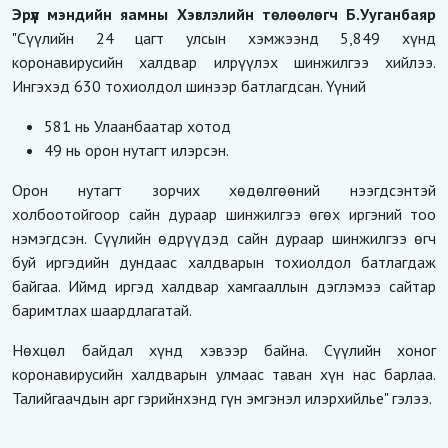
Эрүүл мэндийн яамны Хэвлэлийн төлөөлөгч Б.Ууганбаяр
"Сүүлийн 24 цагт улсын хэмжээнд 5,849 хүнд
коронавирусийн халдвар илрүүлэх шинжилгээ хийлээ.
Ингэхэд 630 тохиолдол шинээр батлагдсан. Үүний
581 нь Улаанбаатар хотод
49 нь орон нутагт илэрсэн.
Орон нутагт зорчих хөдөлгөөний нээгдсэнтэй
холбоотойгоор сайн дураар шинжилгээ өгөх иргэний тоо
нэмэгдсэн. Сүүлийн өдрүүдэд сайн дураар шинжилгээ өгч
буй иргэдийн дундаас халдварын тохиолдол батлагдаж
байгаа. Иймд иргэд халдвар хамгааллын дэглэмээ сайтар
баримтлах шаардлагатай.
Нөхцөл байдал хүнд хэвээр байна. Сүүлийн хоног
коронавирусийн халдварын улмаас таван хүн нас барлаа.
Талийгаачдын арг гэрийнхэнд гүн эмгэнэл илэрхийлье" гэлээ.