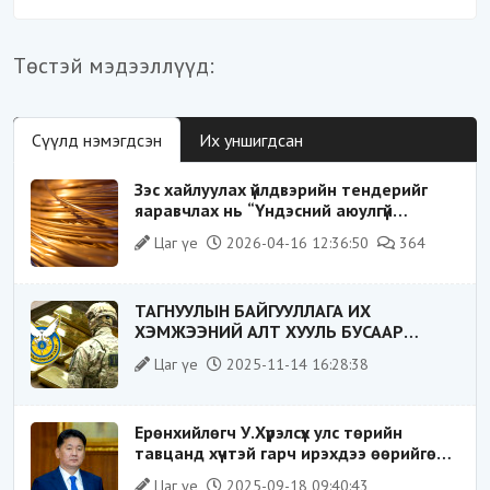
Төстэй мэдээллүүд:
Сүүлд нэмэгдсэн
Их уншигдсан
Зэс хайлуулах үйлдвэрийн тендерийг
яаравчлах нь “Үндэсний аюулгүй
байдал“-д эрсдэлтэй юу?
Цаг үе
2026-04-16 12:36:50
364
ТАГНУУЛЫН БАЙГУУЛЛАГА ИХ
ХЭМЖЭЭНИЙ АЛТ ХУУЛЬ БУСААР
ХИЛЭЭР ГАРГАХ ГЭЖ БАЙСАН
Цаг үе
2025-11-14 16:28:38
ҮЙЛДЛИЙГ ТАСЛАН ЗОГСООЛОО
Ерөнхийлөгч У.Хүрэлсүх улс төрийн
тавцанд хүчтэй гарч ирэхдээ өөрийгөө
шударга ёсны төлөө тэмцэгч, “хуучин
Цаг үе
2025-09-18 09:40:43