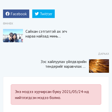
Facebook
Twitter
ӨМНӨХ
Сайхан сэтгэлтэй ах эгч
нараа найзад минь
туслаач
ДАРААХ
Зэс хайлуулах үйлдвэрийн
тендерийг яаравчлах нь
“Үндэсний аюулгүй
байдал“-д эрсдэлтэй юу?
Энэ мэдээ хуучирсан буюу 2021/05/24-нд
нийтлэгдсэн мэдээ болно.