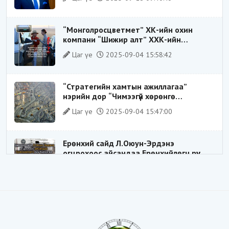
тогтолцооны хонгилыг нураагч” гэсэн
дүрээр ард түмэнд таниулсан.
“Монголросцветмет” ХК-ийн охин
компани “Шижир алт” ХХК-ийн
Гүйцэтгэх захирлаар ажиллаж байсан
Цаг үе
2025-09-04 15:58:42
О.Баттөмөрт холбогдох хэрэг хаашаа
замхарсан бэ?
“Стратегийн хамтын ажиллагаа”
нэрийн дор “Чимээгүй хөрөнгө
хуримтлал”
Цаг үе
2025-09-04 15:47:00
Ерөнхий сайд Л.Оюун-Эрдэнэ
огцрохоос айсандаа Ерөнхийлөгч рүү
буруугаа чиглүүлж эхлэв үү
Цаг үе
2025-05-27 20:57:41
1
ШИЛДЭГ ҮНДЭСНИЙ ЗОХИЦУУЛАГЧ
Цаг үе
2025-05-18 16:19:30