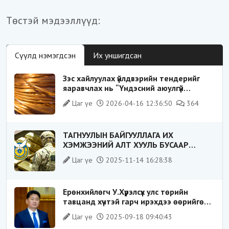
Төстэй мэдээллүүд:
Сүүлд нэмэгдсэн
Их уншигдсан
Зэс хайлуулах үйлдвэрийн тендерийг
яаравчлах нь “Үндэсний аюулгүй
байдал“-д эрсдэлтэй юу?
Цаг үе
2026-04-16 12:36:50
364
ТАГНУУЛЫН БАЙГУУЛЛАГА ИХ
ХЭМЖЭЭНИЙ АЛТ ХУУЛЬ БУСААР
ХИЛЭЭР ГАРГАХ ГЭЖ БАЙСАН
Цаг үе
2025-11-14 16:28:38
ҮЙЛДЛИЙГ ТАСЛАН ЗОГСООЛОО
Ерөнхийлөгч У.Хүрэлсүх улс төрийн
тавцанд хүчтэй гарч ирэхдээ өөрийгөө
шударга ёсны төлөө тэмцэгч, “хуучин
Цаг үе
2025-09-18 09:40:43
тогтолцооны хонгилыг нураагч” гэсэн