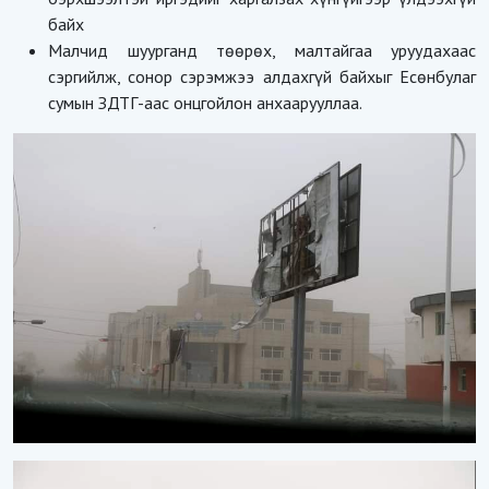
байх
Малчид шуурганд төөрөх, малтайгаа уруудахаас
сэргийлж, сонор сэрэмжээ алдахгүй байхыг Есөнбулаг
сумын ЗДТГ-аас онцгойлон анхаарууллаа.