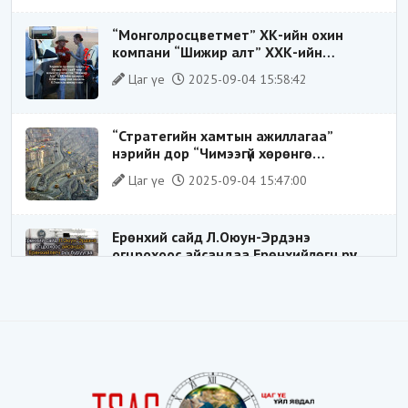
дүрээр ард түмэнд таниулсан.
“Монголросцветмет” ХК-ийн охин
компани “Шижир алт” ХХК-ийн
Гүйцэтгэх захирлаар ажиллаж байсан
Цаг үе
2025-09-04 15:58:42
О.Баттөмөрт холбогдох хэрэг хаашаа
замхарсан бэ?
“Стратегийн хамтын ажиллагаа”
нэрийн дор “Чимээгүй хөрөнгө
хуримтлал”
Цаг үе
2025-09-04 15:47:00
Ерөнхий сайд Л.Оюун-Эрдэнэ
огцрохоос айсандаа Ерөнхийлөгч рүү
буруугаа чиглүүлж эхлэв үү
Цаг үе
2025-05-27 20:57:41
1
ШИЛДЭГ ҮНДЭСНИЙ ЗОХИЦУУЛАГЧ
Цаг үе
2025-05-18 16:19:30