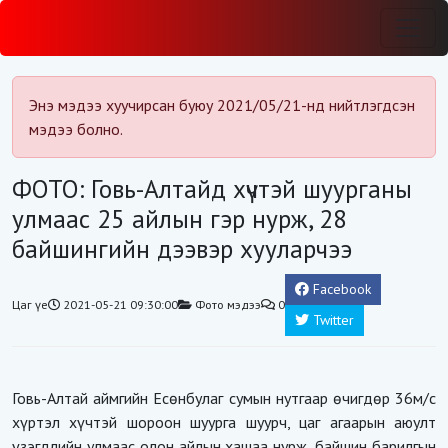
Энэ мэдээ хуучирсан буюу 2021/05/21-нд нийтлэгдсэн
мэдээ болно.
ФОТО: Говь-Алтайд хүчтэй шуурганы
улмаас 25 айлын гэр нурж, 28
байшингийн дээвэр хууларчээ
Facebook
Цаг үе
2021-05-21 09:30:00
Фото мэдээ
0
Twitter
Говь-Алтай аймгийн Есөнбулаг сумын нутгаар өчигдөр 36м/с
хүртэл хүчтэй шороон шуурга шуурч, цаг агаарын аюулт
үзэгдлийн улмаас олон айлын хашаа нурж, байшин барилгын