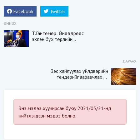
Facebook
Twitter
ӨМНӨХ
Т.Гантөмөр: Өнөөдрөөс
эхлэн бүх төрлийн
ХҮНСНИЙ ДЭЛГҮҮР 22:00
цаг хүртэл ажиллана
ДАРААХ
Зэс хайлуулах үйлдвэрийн
тендерийг яаравчлах нь
“Үндэсний аюулгүй
байдал“-д эрсдэлтэй юу?
Энэ мэдээ хуучирсан буюу 2021/05/21-нд
нийтлэгдсэн мэдээ болно.