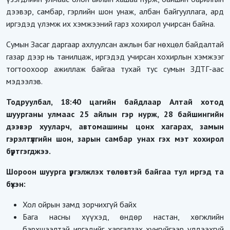
дээвэр, самбар, гэрлийн шон унаж, албан байгууллага, ард
иргэдэд үлэмж их хэмжээний гарз хохирол учирсан байна.
Сумын Засаг даргаар ахлуулсан ажлын баг нөхцөл байдалтай
газар дээр нь танилцаж, иргэдэд учирсан хохирлын хэмжээг
тогтоохоор ажиллаж байгаа тухай тус сумын ЗДТГ-аас
мэдээлэв.
Тодруулбал, 18:40 цагийн байдлаар Алтай хотод
шуурганы улмаас 25 айлын гэр нурж, 28 байшингийн
дээвэр хууларч, автомашины цонх хагарах, замын
гэрэлтүүлгийн шон, зарын самбар унах гэх мэт хохирол
бүртгэгджээ.
Шороон шуурга үргэлжлэх төлөвтэй байгаа тул иргэд та
бүхэн:
Хол ойрын замд зорчихгүй байх
Бага насны хүүхэд, өндөр настан, хөгжлийн
бэрхшээлтэй иргэдийг харгалзах хүнгүйгээр үлдээхгүй