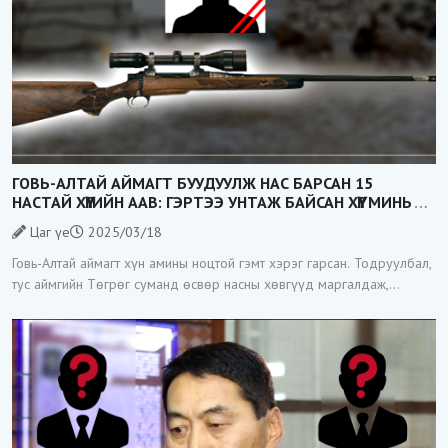
ГОВЬ-АЛТАЙ АЙМАГТ БУУДУУЛЖ НАС БАРСАН 15
НАСТАЙ ХҮҮГИЙН ААВ: ГЭРТЭЭ УНТАЖ БАЙСАН ХҮҮГ МИНЬ
ДУУДАЖ ГАРГААД, БУУДААД ХӨНӨӨЧИХЛӨӨ
Цаг үе
2025/03/18
Говь-Алтай аймагт хүн амины ноцтой гэмт хэрэг гарсан. Тодруулбал,
тус аймгийн Төгрөг суманд өсвөр насны хөвгүүд маргалдаж,
нэгнийгээ буудаж хөнөөсөн аймшигт хэрэг өнгөрсөн
арванхоёрдугаар сарын