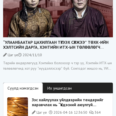
“УЛААНБААТАР ЦАХИЛГААН ТҮГЭЭХ СҮЛЖЭЭ” ТӨХК-ИЙН
ХЭЛТСИЙН ДАРГА, ХЭНТИЙН ИТХ-ЫН ТӨЛӨӨЛӨГЧ
Х.ГАНЧУЛУУН ЭХНЭРИЙНХЭЭ КОМПАНИАР ЭРЧИМ
Цаг үе
2024/11/10
ХҮЧНИЙ ТЕНДЕРҮҮДИЙГ ТҮҮЖ БАЙНА
Төрийн өндөрлөгүүд Хэнтийнх болохоор ч тэр үү, Хэнтийн ИТХ-ын
төлөөлөгчид хот руу “нүүдэллэсээр” буй. Сонгодог жишээ нь, УИХ-
ын гишүүн М.Ганхүлэг Хэнтийн ИТХ-ын төлөөлөгч байхдаа
Сүүлд нэмэгдсэн
Их уншигдсан
Зэс хайлуулах үйлдвэрийн тендерийг
яаравчлах нь “Үндэсний аюулгүй
байдал“-д эрсдэлтэй юу?
Цаг үе
2026-04-16 12:36:50
364