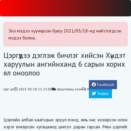
Энэ мэдээ хуучирсан буюу 2021/05/18-нд нийтлэгдсэн
мэдээ болно.
Цэргүүдээ дэглэж бичлэг хийсэн Хүндэт
харуулын ангийнханд 6 сарын хорих
ял оноолоо
Facebook
Цаг үе
2021-05-18 11:25:00
Шуугианы эзэн
0
Twitter
Цэргийн албан хаагчдын эрүүл мэнд, амь нас хохирсон олон
хэрэг өнгөрсөн хугацаанд шилээ даран гарсан. Мөн цэргийг