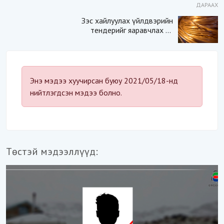
ДАРААХ
Зэс хайлуулах үйлдвэрийн
тендерийг яаравчлах нь
“Үндэсний аюулгүй
байдал“-д эрсдэлтэй юу?
Энэ мэдээ хуучирсан буюу 2021/05/18-нд
нийтлэгдсэн мэдээ болно.
Төстэй мэдээллүүд: