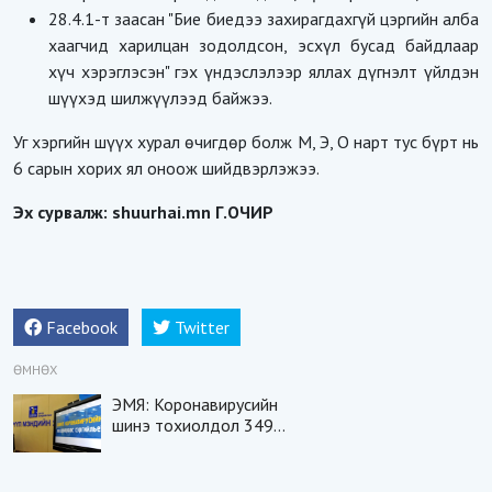
28.4.1-т заасан "Бие биедээ захирагдахгүй цэргийн алба
хаагчид харилцан зодолдсон, эсхүл бусад байдлаар
хүч хэрэглэсэн" гэх үндэслэлээр яллах дүгнэлт үйлдэн
шүүхэд шилжүүлээд байжээ.
Уг хэргийн шүүх хурал өчигдөр болж М, Э, О нарт тус бүрт нь
6 сарын хорих ял оноож шийдвэрлэжээ.
Эх сурвалж: shuurhai.mn Г.ОЧИР
Facebook
Twitter
ӨМНӨХ
ЭМЯ: Коронавирусийн
шинэ тохиолдол 349
бүртгэгдэж, долоон хүн
нас баржээ