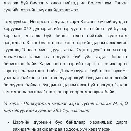
дэглэж буй бичлэг ч олон нийтэд ил болсон юм. Тэгвэл
сүүлийн хэргийг шүүх шийдвэрлэжээ.
Тодруулбал, Өнгөрсөн 2 дугаар сард Зэвсэгт хүчний хүндэт
харуулын 032 дугаар ангийн цэргүүд нэгэнтэйгээ зүй бусаар
харьцаж, дэглэж буй бичлэг олон нийтийн сүлжээнд
цацагдсан. Хэсэг бүлэг цэрэг хоёр цэргийг дарамталж явган
суулгаж, "Лалар минь дуул, ална. Одоо дуул" гэх мэтээр
дарамтлан гарыг нь өргүүлж буй үйл явдал бичлэгт
бичигдсэн байв. Харин нөгөө цэргийн гарыг нь өчиж өрөх
зэргээр дарамталж байв. Дарамтлуулж буй цэрэг нулимс
унагааж байсан ч нэг ч үг дуугарахгүй, бусдынхаа хэлснийг
биелүүлж байлаа. Бусдыгаа дарамталж буй цэргүүд "яадаг
юм одоо халагдлаа" гэх зэргээр хоорондоо ярьж байв.
Уг хэрэгт Прокурорын газраас хэрэг үүсгэн шалгаж М, Э, О
нарт Эрүүгийн хуулийн 28.3.1-д зааснаар:
Цэргийн дүрмийн бус байдлаар хараилцаж дарга
захирагч нь захирагчдаа зодсон, хүч хэрэглэсэн,