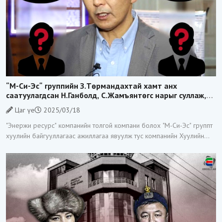
“М-Си-Эс“ группийн З.Төрмандахтай хамт анх
саатуулагдсан Н.Ганболд, С.Жамъянтөгс нарыг суллаж,
хилээр гарахыг нь хоригложээ
Цаг үе
2025/03/18
"Энержи ресурс" компанийн толгой компани болох "М-Си-Эс" группт
хуулийн байгууллагаас ажиллагаа явуулж тус компанийн Хуулийн
хэлтсийн дарга гэх З.Төрмандахыг өнгөрсөн