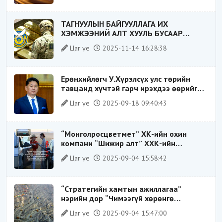
ТАГНУУЛЫН БАЙГУУЛЛАГА ИХ
ХЭМЖЭЭНИЙ АЛТ ХУУЛЬ БУСААР
ХИЛЭЭР ГАРГАХ ГЭЖ БАЙСАН ҮЙЛДЛИЙГ
Цаг үе
2025-11-14 16:28:38
ТАСЛАН ЗОГСООЛОО
Ерөнхийлөгч У.Хүрэлсүх улс төрийн
тавцанд хүчтэй гарч ирэхдээ өөрийгөө
шударга ёсны төлөө тэмцэгч, “хуучин
Цаг үе
2025-09-18 09:40:43
тогтолцооны хонгилыг нураагч” гэсэн
дүрээр ард түмэнд таниулсан.
“Монголросцветмет” ХК-ийн охин
компани “Шижир алт” ХХК-ийн
Гүйцэтгэх захирлаар ажиллаж байсан
Цаг үе
2025-09-04 15:58:42
О.Баттөмөрт холбогдох хэрэг хаашаа
замхарсан бэ?
“Стратегийн хамтын ажиллагаа”
нэрийн дор “Чимээгүй хөрөнгө
хуримтлал”
Цаг үе
2025-09-04 15:47:00