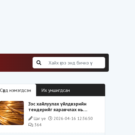
Сүүлд нэмэгдсэн
Их уншигдсан
Зэс хайлуулах үйлдвэрийн
тендерийг яаравчлах нь
“Үндэсний аюулгүй байдал“-д
Цаг үе
2026-04-16 12:36:50
эрсдэлтэй юу?
364