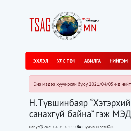
ЭХЛЭЛ
УЛС ТӨРЧ
АВИЛГА
НИЙГЭМ
Энэ мэдээ хуучирсан буюу 2021/04/05-нд нийт
Н.Түвшинбаяр “Хэтэрхий
санахгүй байна“ гэж МЭД
Цаг үе
2021-04-05 09:55:00
Шуугианы эзэн
0