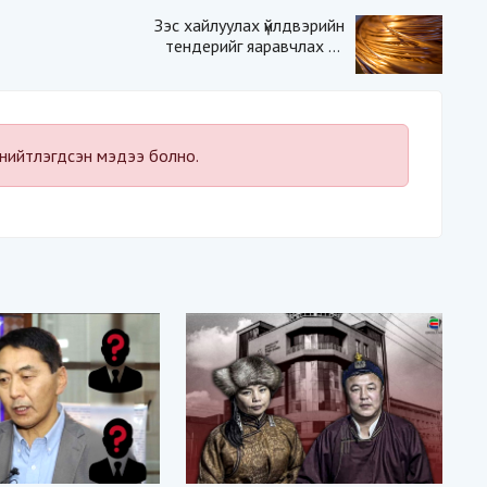
Зэс хайлуулах үйлдвэрийн
тендерийг яаравчлах нь
“Үндэсний аюулгүй
байдал“-д эрсдэлтэй юу?
нийтлэгдсэн мэдээ болно.