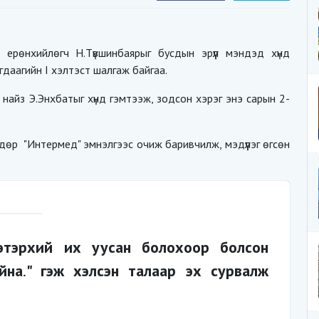
рөнхийлөгч Н.Түвшинбаярыг бусдын эрүүл мэндэд хүнд
гдаагийн I хэлтэст шалгаж байгаа.
 найз Э.Энхбатыг хүнд гэмтээж, зодсон хэрэг энэ сарын 2-
өдөр "Интермед" эмнэлгээс очиж баривчилж, мэдүүлэг өгсөн
этэрхий их уусан болохоор болсон
йна
.
" гэж хэлсэн талаар эх сурвалж