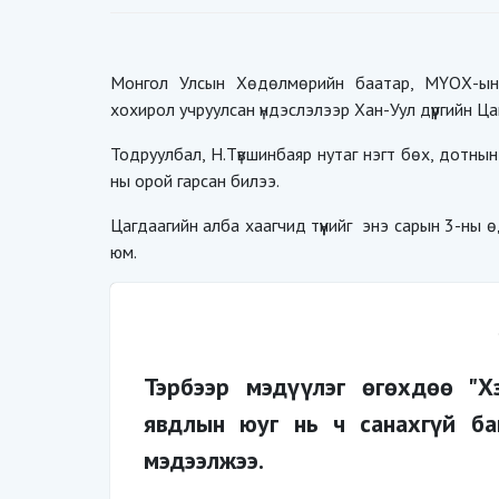
Монгол Улсын Хөдөлмөрийн баатар, МҮОХ-ын е
хохирол учруулсан үндэслэлээр Хан-Уул дүүргийн Ца
Тодруулбал, Н.Түвшинбаяр нутаг нэгт бөх, дотнын
ны орой гарсан билээ.
Цагдаагийн алба хаагчид түүнийг энэ сарын 3-ны 
юм.
Тэрбээр мэдүүлэг өгөхдөө "Х
явдлын юуг нь ч санахгүй ба
мэдээлжээ.