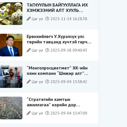
ТАГНУУЛЫН БАЙГУУЛЛАГА ИХ
ХЭМЖЭЭНИЙ АЛТ ХУУЛЬ
БУСААР ХИЛЭЭР ГАРГАХ ГЭЖ
Цаг үе
2025-11-14 16:28:38
БАЙСАН ҮЙЛДЛИЙГ ТАСЛАН
ЗОГСООЛОО
Ерөнхийлөгч У.Хүрэлсүх улс
төрийн тавцанд хүчтэй гарч
ирэхдээ өөрийгөө шударга
Цаг үе
2025-09-18 09:40:43
ёсны төлөө тэмцэгч, “хуучин
тогтолцооны хонгилыг нураагч”
гэсэн дүрээр ард түмэнд
“Монголросцветмет” ХК-ийн
таниулсан.
охин компани “Шижир алт”
ХХК-ийн Гүйцэтгэх захирлаар
Цаг үе
2025-09-04 15:58:42
ажиллаж байсан О.Баттөмөрт
холбогдох хэрэг хаашаа
замхарсан бэ?
“Стратегийн хамтын
ажиллагаа” нэрийн дор
“Чимээгүй хөрөнгө хуримтлал”
Цаг үе
2025-09-04 15:47:00