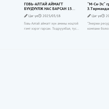
ГОВЬ-АЛТАЙ АЙМАГТ
“М-Си-Эс“ 
БУУДУУЛЖ НАС БАРСАН 15
З.Төрманда
НАСТАЙ ХҮҮГИЙН ААВ: ГЭРТЭЭ
саатуулагдс
Цаг үе
2025/03/18
Цаг үе
20
УНТАЖ БАЙСАН ХҮҮГ МИНЬ
С.Жамъянтө
ДУУДАЖ ГАРГААД, БУУДААД
хилээр гара
Говь-Алтай аймагт хүн амины ноцтой
"Энержи ресур
ХӨНӨӨЧИХЛӨӨ
гэмт хэрэг гарсан. Тодруулбал, тус
компани болох
аймгийн Төгрөг суманд өсвөр насны
хуулийн байгу
хөвгүүд маргалдаж, нэгнийгээ
явуулж тус ко
буудаж хөнөөсөн аймшигт хэрэг
хэлтсийн дарг
өнгөрсөн арванхоёрдугаар сарын
өнгөрсөн