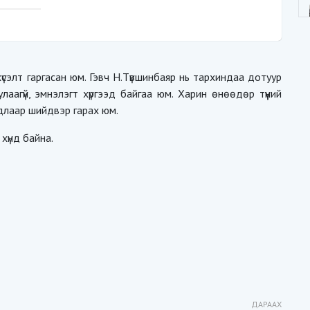
хүсэлт гаргасан юм. Гэвч Н.Түвшинбаяр нь тархиндаа дотуур
лаагүй, эмнэлэгт хүргээд байгаа юм. Харин өнөөдөр түүний
длаар шийдвэр гарах юм.
хүнд байна.
ДАРААХ