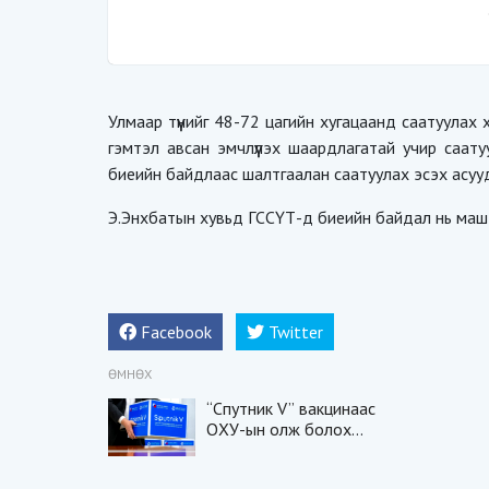
Улмаар түүнийг 48-72 цагийн хугацаанд саатуулах 
гэмтэл авсан эмчлүүлэх шаардлагатай учир саатуу
биеийн байдлаас шалтгаалан саатуулах эсэх асуу
Э.Энхбатын хувьд ГССҮТ-д биеийн байдал нь маш 
Facebook
Twitter
ӨМНӨХ
“Спутник V” вакцинаас
ОХУ-ын олж болох
орлогыг шинжээчид
тооцоолжээ