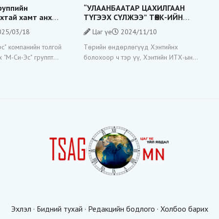
группийн
“УЛААНБААТАР ЦАХИЛГААН
хтай хамт анх
ТҮГЭЭХ СҮЛЖЭЭ” ТӨХК-ИЙН
ан Н.Ганболд,
ХЭЛТСИЙН ДАРГА, ХЭНТИЙН
25/03/18
Цаг үе
2024/11/10
гс нарыг суллаж,
ИТХ-ЫН ТӨЛӨӨЛӨГЧ Х.ГАНЧУЛУУН
хыг нь хоригложээ
ЭХНЭРИЙНХЭЭ КОМПАНИАР
с" компанийн толгой
Төрийн өндөрлөгүүд Хэнтийнх
ЭРЧИМ ХҮЧНИЙ
 "М-Си-Эс" группт
болохоор ч тэр үү, Хэнтийн ИТХ-ын
ТЕНДЕРҮҮДИЙГ ТҮҮЖ БАЙНА
уллагаас ажиллагаа
төлөөлөгчид хот руу “нүүдэллэсээр”
мпанийн Хуулийн
буй. Сонгодог жишээ нь, УИХ-ын
а гэх З.Төрмандахыг
гишүүн М.Ганхүлэг Хэнтийн ИТХ-ын
төлөөлөгч байхдаа
Эхлэл
·
Бидний тухай
·
Редакцийн бодлого
·
Холбоо барих