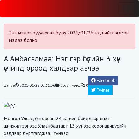
Энэ мэдээ хуучирсан буюу 2021/01/26-нд нийтлэгдсэн
мэдээ болно.
А.Амбасэлмаа: Нэг гэр бүлийн 3 хүн
үсчинд ороод халдвар авчээ
Facebook
Цаг үе
2021-01-26 02:51:36
Эрүүл мэнд
0
Twitter
Монгол Улсад өнгөрсөн 24 цагийн байдлаар нийт
шинжилгээнээс Улаанбаатарт 13 хүнээс коронавирусийн
халдвар бүртгэгджээ. Үүнээс: