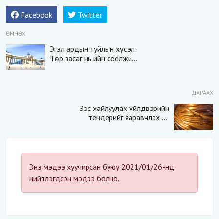
Facebook
Twitter
ӨМНӨХ
Эгэл ардын туйлын хүсэл:
Төр засаг нь ийн соёлжиж,
төрийн алба нь
хариуцлагатай байгаасай
ДАРААХ
Зэс хайлуулах үйлдвэрийн
тендерийг яаравчлах нь
“Үндэсний аюулгүй
байдал“-д эрсдэлтэй юу?
Энэ мэдээ хуучирсан буюу 2021/01/26-нд
нийтлэгдсэн мэдээ болно.