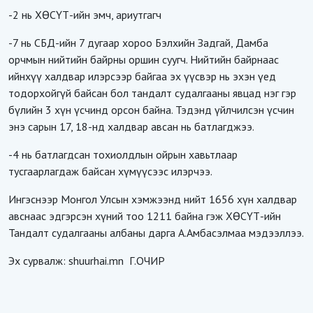
-2 нь ХӨСҮТ-ийн эмч, ариутгагч
-7 нь СБД-ийн 7 дугаар хороо Бэлхийн Задгай, Дамба
орчмын нийтийн байрны оршин суугч. Нийтийн байрнаас
ийнхүү халдвар илэрсээр байгаа эх үүсвэр нь эхэн үед
тодорхойгүй байсан бол тандалт судалгааны явцад нэг гэр
бүлийн 3 хүн үсчинд орсон байна. Тэдэнд үйлчилсэн үсчин
энэ сарын 17, 18-нд халдвар авсан нь батлагджээ.
-4 нь батлагдсан тохиолдлын ойрын хавьтлаар
тусгаарлагдаж байсан хүмүүсээс илэрчээ.
Ингэснээр Монгол Улсын хэмжээнд нийт 1656 хүн халдвар
авснаас эдгэрсэн хүний тоо 1211 байна гэж ХӨСҮТ-ийн
Тандалт судалгааны албаны дарга А.Амбасэлмаа мэдээллээ.
Эх сурвалж:
shuurhai.mn
Г.ОЧИР