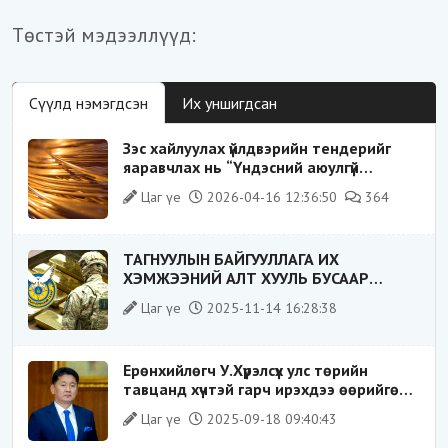
Төстэй мэдээллүүд:
Сүүлд нэмэгдсэн
Их уншигдсан
Зэс хайлуулах үйлдвэрийн тендерийг
яаравчлах нь “Үндэсний аюулгүй
байдал“-д эрсдэлтэй юу?
Цаг үе
2026-04-16 12:36:50
364
ТАГНУУЛЫН БАЙГУУЛЛАГА ИХ
ХЭМЖЭЭНИЙ АЛТ ХУУЛЬ БУСААР
ХИЛЭЭР ГАРГАХ ГЭЖ БАЙСАН
Цаг үе
2025-11-14 16:28:38
ҮЙЛДЛИЙГ ТАСЛАН ЗОГСООЛОО
Ерөнхийлөгч У.Хүрэлсүх улс төрийн
тавцанд хүчтэй гарч ирэхдээ өөрийгөө
шударга ёсны төлөө тэмцэгч, “хуучин
Цаг үе
2025-09-18 09:40:43
тогтолцооны хонгилыг нураагч” гэсэн
дүрээр ард түмэнд таниулсан.