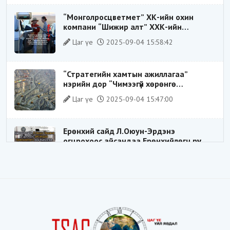
“Монголросцветмет” ХК-ийн охин
компани “Шижир алт” ХХК-ийн
Гүйцэтгэх захирлаар ажиллаж байсан
Цаг үе
2025-09-04 15:58:42
О.Баттөмөрт холбогдох хэрэг хаашаа
замхарсан бэ?
“Стратегийн хамтын ажиллагаа”
нэрийн дор “Чимээгүй хөрөнгө
хуримтлал”
Цаг үе
2025-09-04 15:47:00
Ерөнхий сайд Л.Оюун-Эрдэнэ
огцрохоос айсандаа Ерөнхийлөгч рүү
буруугаа чиглүүлж эхлэв үү
Цаг үе
2025-05-27 20:57:41
1
ШИЛДЭГ ҮНДЭСНИЙ ЗОХИЦУУЛАГЧ
Цаг үе
2025-05-18 16:19:30