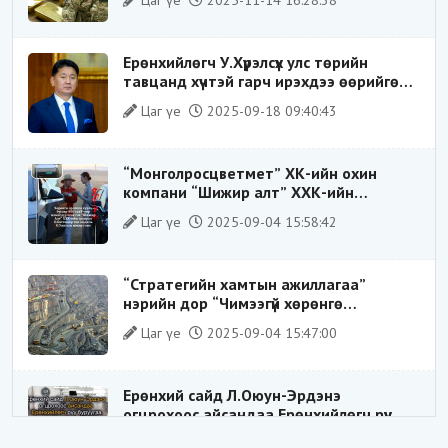
ҮЙЛДЛИЙГ ТАСЛАН ЗОГСООЛОО
Ерөнхийлөгч У.Хүрэлсүх улс төрийн
тавцанд хүчтэй гарч ирэхдээ өөрийгөө
шударга ёсны төлөө тэмцэгч, “хуучин
Цаг үе
2025-09-18 09:40:43
тогтолцооны хонгилыг нураагч” гэсэн
дүрээр ард түмэнд таниулсан.
“Монголросцветмет” ХК-ийн охин
компани “Шижир алт” ХХК-ийн
Гүйцэтгэх захирлаар ажиллаж байсан
Цаг үе
2025-09-04 15:58:42
О.Баттөмөрт холбогдох хэрэг хаашаа
замхарсан бэ?
“Стратегийн хамтын ажиллагаа”
нэрийн дор “Чимээгүй хөрөнгө
хуримтлал”
Цаг үе
2025-09-04 15:47:00
Ерөнхий сайд Л.Оюун-Эрдэнэ
огцрохоос айсандаа Ерөнхийлөгч рүү
буруугаа чиглүүлж эхлэв үү
Цаг үе
2025-05-27 20:57:41
1