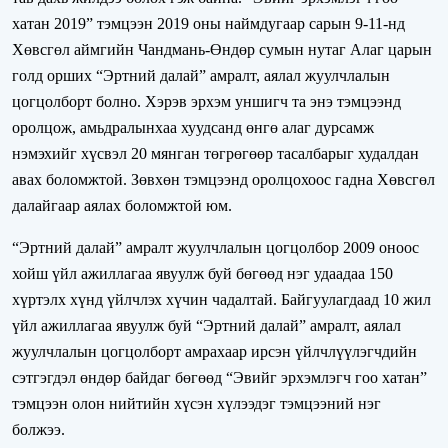
хатан 2019” тэмцээн 2019 оны наймдугаар сарын 9-11-нд
Хөвсгөл аймгийн Чандмань-Өндөр сумын нутаг Алаг царын
голд орших “Эртний далай” амралт, аялал жуулчлалын
цогцолборт болно. Хэрэв эрхэм уншигч та энэ тэмцээнд
оролцож, амьдралынхаа хуудсанд өнгө алаг дурсамж
нэмэхийг хүсвэл 20 мянган төгрөгөөр тасалбарыг худалдан
авах боломжтой. Зөвхөн тэмцээнд оролцохоос гадна Хөвсгөл
далайгаар аялах боломжтой юм.
“Эртний далай” амралт жуулчлалын цогцолбор 2009 оноос
хойш үйл ажиллагаа явуулж буй бөгөөд нэг удаадаа 150
хүртэлх хүнд үйлчлэх хүчин чадалтай. Байгуулагдаад 10 жил
үйл ажиллагаа явуулж буй “Эртний далай” амралт, аялал
жуулчлалын цогцолборт амрахаар ирсэн үйлчлүүлэгчдийн
сэтгэгдэл өндөр байдаг бөгөөд “Эвийг эрхэмлэгч гоо хатан”
тэмцээн олон нийтийн хүсэн хүлээдэг тэмцээний нэг
болжээ.