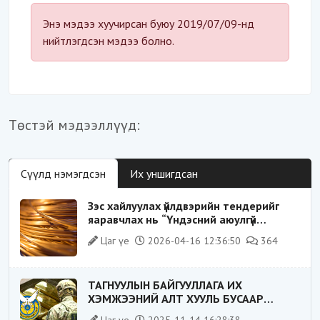
Энэ мэдээ хуучирсан буюу 2019/07/09-нд
нийтлэгдсэн мэдээ болно.
Төстэй мэдээллүүд:
Сүүлд нэмэгдсэн
Их уншигдсан
Зэс хайлуулах үйлдвэрийн тендерийг
яаравчлах нь “Үндэсний аюулгүй
байдал“-д эрсдэлтэй юу?
Цаг үе
2026-04-16 12:36:50
364
ТАГНУУЛЫН БАЙГУУЛЛАГА ИХ
ХЭМЖЭЭНИЙ АЛТ ХУУЛЬ БУСААР
ХИЛЭЭР ГАРГАХ ГЭЖ БАЙСАН
Цаг үе
2025-11-14 16:28:38