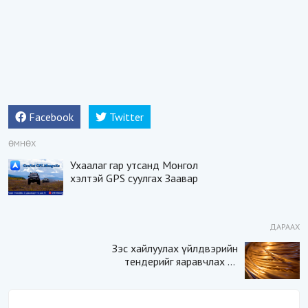
Facebook
Twitter
ӨМНӨХ
Ухаалаг гар утсанд Монгол
хэлтэй GPS суулгах Заавар
ДАРААХ
Зэс хайлуулах үйлдвэрийн
тендерийг яаравчлах нь
“Үндэсний аюулгүй
байдал“-д эрсдэлтэй юу?