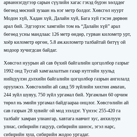
арваннэгдүгээр сарын сүүлийн хагас гэхэд бүрэн хөлддөг
бөгөөд мөсний зузаан нь нэг метр болдог. Хөвсгөл нуурт
Модон хүй, Хадан хүй, Далайн хүй, Бага хүй гэсэн дөрвөн
арал бий. Эдгээрээс хамгийн том нь “Далайн хүй” арал
бөгөөд усны мандлаас 126 метр өндөр, гурван километр урт,
хоёр километр өргөн, 5.8 ам.километр талбайтай битүү ой
модоор хучигдсан байдаг.
Хөвсгөл нуурын ай сав бүхий байгалийн цогцолбор газрыг
1992 онд Тусгай хамгаалалтын газар нутгийн хуульд
нийцүүлэн дэлхийн байгалийн цогцолбор газрын ангилалд
оруулжээ. Хөвсгөлийн ай савд 59 зүйлийн хөхтөн амьтан,
244 зүйл шувуу, 750 зүйл ургамал бий. Ургамлын 60 орчим
төрөл нь эмийн ургамал байдгаараа онцлог. Хөвсгөлийн ай
сав газрын 28 хувийг ой мод эзэлдэг. Үүнээс 255-420 га
талбайг хамран улиангар, хавтага навчит хус, анхилуун
улиас, сибирийн гацуур, сибирийн шинэс, эгэл нарс,
сибирийн хуш, сибирийн жодоо ургадаг.