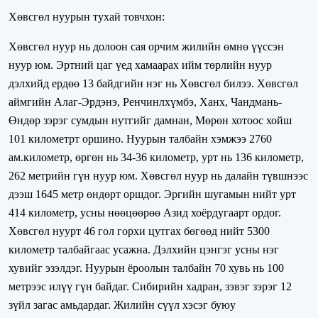
Хөвсгөл нуурын тухай товчхон:
Хөвсгөл нуур нь долоон сая орчим жилийн өмнө үүссэн
нуур юм. Эртний цаг үед хамаарах ийм төрлийн нуур
дэлхийд ердөө 13 байдгийн нэг нь Хөвсгөл билээ. Хөвсгөл
аймгийн Алаг-Эрдэнэ, Ренчинлхүмбэ, Ханх, Чандмань-
Өндөр зэрэг сумдын нутгийг дамнан, Мөрөн хотоос хойш
101 километрт оршино. Нуурын талбайн хэмжээ 2760
ам.километр, өргөн нь 34-36 километр, урт нь 136 километр,
262 метрийн гүн нуур юм. Хөвсгөл нуур нь далайн түвшнээс
дээш 1645 метр өндөрт оршдог. Эргийн шугамын нийт урт
414 километр, усны нөөцөөрөө Азид хоёрдугаарт ордог.
Хөвсгөл нуурт 46 гол горхи цутгах бөгөөд нийт 5300
километр талбайгаас усажна. Дэлхийн цэнгэг усны нэг
хувийг эзэлдэг. Нуурын ёроолын талбайн 70 хувь нь 100
метрээс илүү гүн байдаг. Сибирийн хадран, зэвэг зэрэг 12
зүйл загас амьдардаг. Жилийн сүүл хэсэг буюу