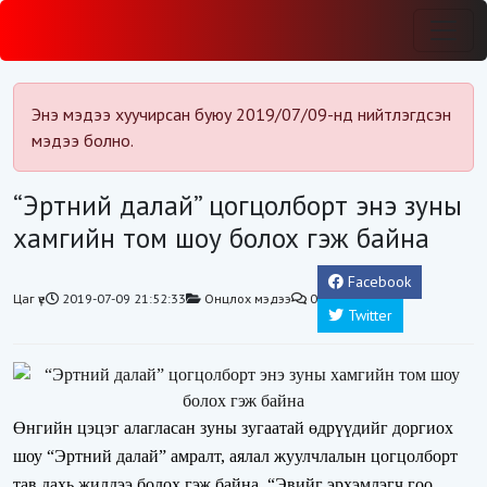
Энэ мэдээ хуучирсан буюу 2019/07/09-нд нийтлэгдсэн
мэдээ болно.
“Эртний далай” цогцолборт энэ зуны
хамгийн том шоу болох гэж байна
Facebook
Цаг үе
2019-07-09 21:52:33
Онцлох мэдээ
0
Twitter
Өнгийн цэцэг алагласан зуны зугаатай өдрүүдийг доргиох
шоу “Эртний далай” амралт, аялал жуулчлалын цогцолборт
тав дахь жилдээ болох гэж байна. “Эвийг эрхэмлэгч гоо