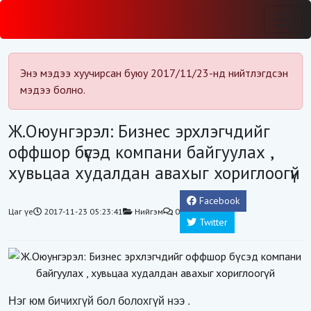
Энэ мэдээ хуучирсан буюу 2017/11/23-нд нийтлэгдсэн
мэдээ болно.
Ж.Оюунгэрэл: Бизнес эрхлэгчдийг
оффшор бүсэд компани байгуулах ,
хувьцаа худалдан авахыг хориглоогүй
Facebook
Цаг үе
2017-11-23 05:23:41
Нийгэм
0
Twitter
Нэг юм бичихгүй бол болохгүй нээ .