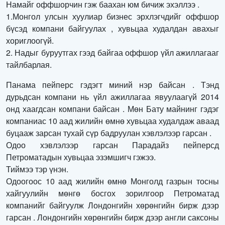
Намайг оффшорчин гэж баахан юм бичиж эхэллээ .
1.Монгол улсын хуулиар бизнес эрхлэгчдийг оффшор
бүсэд компани байгуулах , хувьцаа худалдан авахыг
хориглоогүй.
2. Надыг буруутгах гээд байгаа оффшор үйл ажиллагааг
тайлбарлая.
Панама пейперс гэдэгт миний нэр байсан . Тэнд
дурьдсан компани нь үйл ажиллагаа явуулаагүй 2014
онд хаагдсан компани байсан . Мөн Бату майнинг гэдэг
компаниас 10 аад жилийн өмнө хувьцаа худалдаж аваад
буцааж зарсан тухай сүр бадруулан хэвлэлээр гарсан .
Одоо хэвлэлээр гарсан Парадайз пейперсд
Петроматадын хувьцаа эзэмшигч гэжээ.
Тиймээ тэр үнэн.
Одоогоос 10 аад жилийн өмнө Монголд газрын тосны
хайгуулийн мөнгө босгох зорилгоор Петроматад
компанийг байгуулж Лондонгийн хөрөнгийн бирж дээр
гарсан . Лондонгийн хөрөнгийн бирж дээр англи саксоны