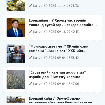
ХИЛЭЭР ГАРГАХ ГЭЖ БАЙСАН
Цаг үе
2025-11-14 16:28:38
ҮЙЛДЛИЙГ ТАСЛАН ЗОГСООЛОО
Ерөнхийлөгч У.Хүрэлсүх улс төрийн
тавцанд хүчтэй гарч ирэхдээ өөрийгөө
шударга ёсны төлөө тэмцэгч, “хуучин
Цаг үе
2025-09-18 09:40:43
тогтолцооны хонгилыг нураагч” гэсэн
дүрээр ард түмэнд таниулсан.
“Монголросцветмет” ХК-ийн охин
компани “Шижир алт” ХХК-ийн
Гүйцэтгэх захирлаар ажиллаж байсан
Цаг үе
2025-09-04 15:58:42
О.Баттөмөрт холбогдох хэрэг хаашаа
замхарсан бэ?
“Стратегийн хамтын ажиллагаа”
нэрийн дор “Чимээгүй хөрөнгө
хуримтлал”
Цаг үе
2025-09-04 15:47:00
Ерөнхий сайд Л.Оюун-Эрдэнэ
огцрохоос айсандаа Ерөнхийлөгч рүү