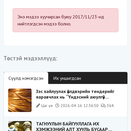
Энэ мэдээ хуучирсан буюу 2017/11/23-нд
нийтлэгдсэн мэдээ болно.
Төстэй мэдээллүүд:
Сүүлд нэмэгдсэн
Их уншигдсан
Зэс хайлуулах үйлдвэрийн тендерийг
яаравчлах нь “Үндэсний аюулгүй
байдал“-д эрсдэлтэй юу?
Цаг үе
2026-04-16 12:36:50
364
ТАГНУУЛЫН БАЙГУУЛЛАГА ИХ
ХЭМЖЭЭНИЙ АЛТ ХУУЛЬ БУСААР