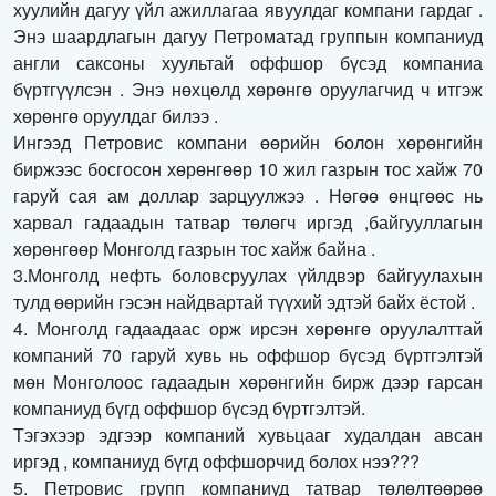
хуулийн дагуу үйл ажиллагаа явуулдаг компани гардаг .
Энэ шаардлагын дагуу Петроматад группын компаниуд
англи саксоны хуультай оффшор бүсэд компаниа
бүртгүүлсэн . Энэ нөхцөлд хөрөнгө оруулагчид ч итгэж
хөрөнгө оруулдаг билээ .
Ингээд Петровис компани өөрийн болон хөрөнгийн
биржээс босгосон хөрөнгөөр 10 жил газрын тос хайж 70
гаруй сая ам доллар зарцуулжээ . Нөгөө өнцгөөс нь
харвал гадаадын татвар төлөгч иргэд ,байгууллагын
хөрөнгөөр Монголд газрын тос хайж байна .
3.Монголд нефть боловсруулах үйлдвэр байгуулахын
тулд өөрийн гэсэн найдвартай түүхий эдтэй байх ёстой .
4. Монголд гадаадаас орж ирсэн хөрөнгө оруулалттай
компаний 70 гаруй хувь нь оффшор бүсэд бүртгэлтэй
мөн Монголоос гадаадын хөрөнгийн бирж дээр гарсан
компаниуд бүгд оффшор бүсэд бүртгэлтэй.
Тэгэхээр эдгээр компаний хувьцааг худалдан авсан
иргэд , компаниуд бүгд оффшорчид болох нээ???
5. Петровис групп компаниуд татвар төлөлтөөрөө