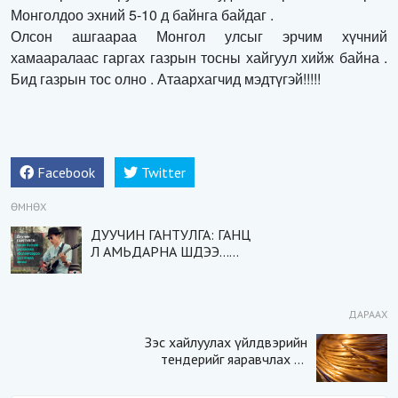
Монголдоо эхний 5-10 д байнга байдаг .
Олсон ашгаараа Монгол улсыг эрчим хүчний
хамааралаас гаргах газрын тосны хайгуул хийж байна .
Бид газрын тос олно . Атаархагчид мэдтүгэй!!!!!
Facebook
Twitter
ӨМНӨХ
ДУУЧИН ГАНТУЛГА: ГАНЦ
Л АМЬДАРНА ШДЭЭ…
ХИЙГЭЭД БАЙ…ХИЙГЭЭД
Л БАЙЯ
ДАРААХ
Зэс хайлуулах үйлдвэрийн
тендерийг яаравчлах нь
“Үндэсний аюулгүй
байдал“-д эрсдэлтэй юу?