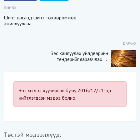
ӨМНӨХ
Шинэ цасанд шинэ төхөөрөмжөө
ажиллууллаа
ДАРААХ
Зэс хайлуулах үйлдвэрийн
тендерийг яаравчлах нь
“Үндэсний аюулгүй
байдал“-д эрсдэлтэй юу?
Энэ мэдээ хуучирсан буюу 2016/12/21-нд
нийтлэгдсэн мэдээ болно.
Төстэй мэдээллүүд: