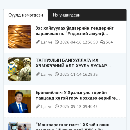
Сүүлд нэмэгдсэн
Их уншигдсан
Зэс хайлуулах үйлдвэрийн тендерийг
яаравчлах нь “Үндэсний аюулгүй
байдал“-д эрсдэлтэй юу?
Цаг үе
2026-04-16 12:36:50
364
ТАГНУУЛЫН БАЙГУУЛЛАГА ИХ
ХЭМЖЭЭНИЙ АЛТ ХУУЛЬ БУСААР
ХИЛЭЭР ГАРГАХ ГЭЖ БАЙСАН
Цаг үе
2025-11-14 16:28:38
ҮЙЛДЛИЙГ ТАСЛАН ЗОГСООЛОО
Ерөнхийлөгч У.Хүрэлсүх улс төрийн
тавцанд хүчтэй гарч ирэхдээ өөрийгөө
шударга ёсны төлөө тэмцэгч, “хуучин
Цаг үе
2025-09-18 09:40:43
тогтолцооны хонгилыг нураагч” гэсэн
дүрээр ард түмэнд таниулсан.
“Монголросцветмет” ХК-ийн охин