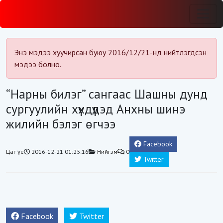
Энэ мэдээ хуучирсан буюу 2016/12/21-нд нийтлэгдсэн
мэдээ болно.
“Нарны билэг” сангаас Шашны дунд
сургуулийн хүүхдүүдэд Анхны шинэ
жилийн бэлэг өгчээ
Facebook
Цаг үе
2016-12-21 01:25:16
Нийгэм
0
Twitter
Facebook
Twitter