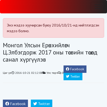
Энэ мэдээ хуучирсан буюу 2016/10/21-нд нийтлэгдсэн
мэдээ болно.
Монгол Улсын Ерөнхийлөгч
Ц.Элбэгдорж 2017 оны төсвийн төсөлд
санал хүргүүлэв
Facebook
Цаг үе
2016-10-21 02:12:08
Улс төрч
0
Twitter
Facebook
Twitter