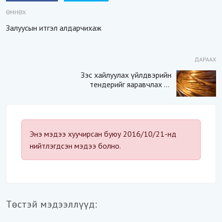
ӨМНӨХ
Залуусын итгэл алдарчихаж
ДАРААХ
Зэс хайлуулах үйлдвэрийн
тендерийг яаравчлах нь
“Үндэсний аюулгүй
байдал“-д эрсдэлтэй юу?
Энэ мэдээ хуучирсан буюу 2016/10/21-нд
нийтлэгдсэн мэдээ болно.
Төстэй мэдээллүүд: