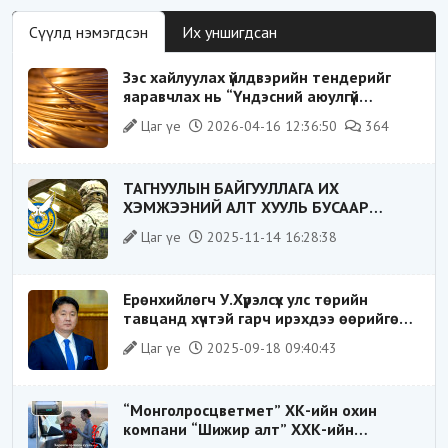
Сүүлд нэмэгдсэн
Их уншигдсан
Зэс хайлуулах үйлдвэрийн тендерийг
яаравчлах нь “Үндэсний аюулгүй
байдал“-д эрсдэлтэй юу?
Цаг үе
2026-04-16 12:36:50
364
ТАГНУУЛЫН БАЙГУУЛЛАГА ИХ
ХЭМЖЭЭНИЙ АЛТ ХУУЛЬ БУСААР
ХИЛЭЭР ГАРГАХ ГЭЖ БАЙСАН
Цаг үе
2025-11-14 16:28:38
ҮЙЛДЛИЙГ ТАСЛАН ЗОГСООЛОО
Ерөнхийлөгч У.Хүрэлсүх улс төрийн
тавцанд хүчтэй гарч ирэхдээ өөрийгөө
шударга ёсны төлөө тэмцэгч, “хуучин
Цаг үе
2025-09-18 09:40:43
тогтолцооны хонгилыг нураагч” гэсэн
дүрээр ард түмэнд таниулсан.
“Монголросцветмет” ХК-ийн охин
компани “Шижир алт” ХХК-ийн