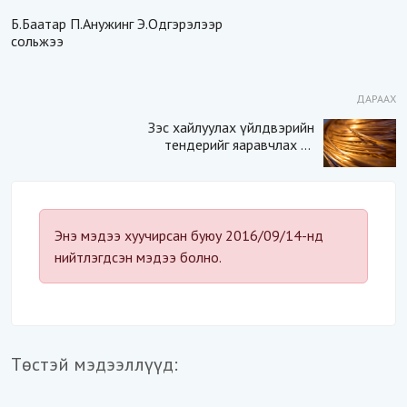
Б.Баатар П.Анужинг Э.Одгэрэлээр
сольжээ
ДАРААХ
Зэс хайлуулах үйлдвэрийн
тендерийг яаравчлах нь
“Үндэсний аюулгүй
байдал“-д эрсдэлтэй юу?
Энэ мэдээ хуучирсан буюу 2016/09/14-нд
нийтлэгдсэн мэдээ болно.
Төстэй мэдээллүүд: