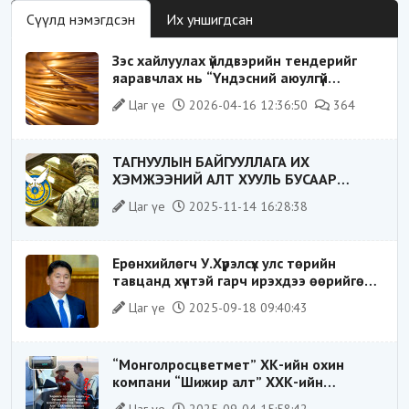
Сүүлд нэмэгдсэн
Их уншигдсан
Зэс хайлуулах үйлдвэрийн тендерийг
яаравчлах нь “Үндэсний аюулгүй
байдал“-д эрсдэлтэй юу?
Цаг үе
2026-04-16 12:36:50
364
ТАГНУУЛЫН БАЙГУУЛЛАГА ИХ
ХЭМЖЭЭНИЙ АЛТ ХУУЛЬ БУСААР
ХИЛЭЭР ГАРГАХ ГЭЖ БАЙСАН
Цаг үе
2025-11-14 16:28:38
ҮЙЛДЛИЙГ ТАСЛАН ЗОГСООЛОО
Ерөнхийлөгч У.Хүрэлсүх улс төрийн
тавцанд хүчтэй гарч ирэхдээ өөрийгөө
шударга ёсны төлөө тэмцэгч, “хуучин
Цаг үе
2025-09-18 09:40:43
тогтолцооны хонгилыг нураагч” гэсэн
дүрээр ард түмэнд таниулсан.
“Монголросцветмет” ХК-ийн охин
компани “Шижир алт” ХХК-ийн
Гүйцэтгэх захирлаар ажиллаж байсан