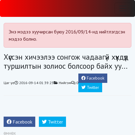
Энэ мэдээ хуучирсан буюу 2016/09/14-нд нийтлэгдсэн
мэдээ болно.
Хүссэн хичээлээ сонгож чадаагүй хүүхдүүд
туршилтын золиос болсоор байх уу...
Facebook
Цаг үе
2016-09-14 01:39:25
Нийгэм
0
Twitter
Facebook
Twitter
ӨМНӨХ