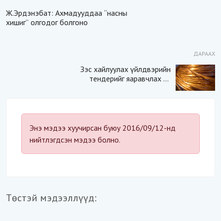
Ж.Эрдэнэбат: Ахмадууддаа “насны
хишиг” олгодог болгоно
ДАРААХ
Зэс хайлуулах үйлдвэрийн
тендерийг яаравчлах нь
“Үндэсний аюулгүй
байдал“-д эрсдэлтэй юу?
Энэ мэдээ хуучирсан буюу 2016/09/12-нд
нийтлэгдсэн мэдээ болно.
Төстэй мэдээллүүд: