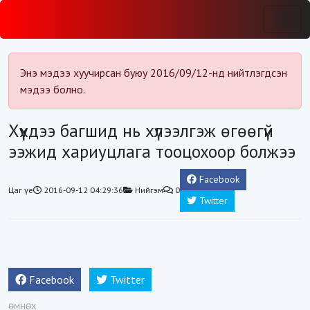
Энэ мэдээ хуучирсан буюу 2016/09/12-нд нийтлэгдсэн
мэдээ болно.
Хүүхдээ багшид нь хүлээлгэж өгөөгүй
ээжид хариуцлага тооцохоор болжээ
Facebook
Цаг үе
2016-09-12 04:29:36
Нийгэм
0
Twitter
Facebook
Twitter
ӨМНӨХ