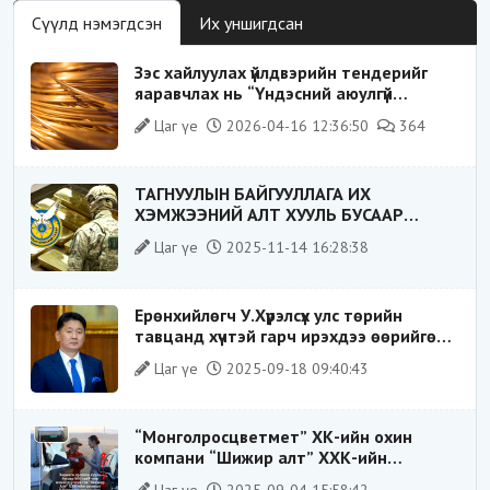
Сүүлд нэмэгдсэн
Их уншигдсан
Зэс хайлуулах үйлдвэрийн тендерийг
яаравчлах нь “Үндэсний аюулгүй
байдал“-д эрсдэлтэй юу?
Цаг үе
2026-04-16 12:36:50
364
ТАГНУУЛЫН БАЙГУУЛЛАГА ИХ
ХЭМЖЭЭНИЙ АЛТ ХУУЛЬ БУСААР
ХИЛЭЭР ГАРГАХ ГЭЖ БАЙСАН
Цаг үе
2025-11-14 16:28:38
ҮЙЛДЛИЙГ ТАСЛАН ЗОГСООЛОО
Ерөнхийлөгч У.Хүрэлсүх улс төрийн
тавцанд хүчтэй гарч ирэхдээ өөрийгөө
шударга ёсны төлөө тэмцэгч, “хуучин
Цаг үе
2025-09-18 09:40:43
тогтолцооны хонгилыг нураагч” гэсэн
дүрээр ард түмэнд таниулсан.
“Монголросцветмет” ХК-ийн охин
компани “Шижир алт” ХХК-ийн
Гүйцэтгэх захирлаар ажиллаж байсан