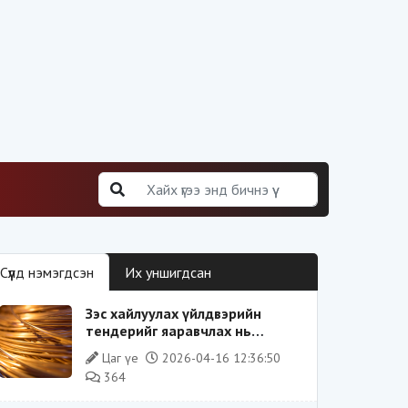
Сүүлд нэмэгдсэн
Их уншигдсан
Зэс хайлуулах үйлдвэрийн
тендерийг яаравчлах нь
“Үндэсний аюулгүй байдал“-д
Цаг үе
2026-04-16 12:36:50
эрсдэлтэй юу?
364