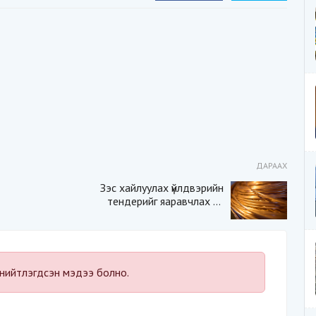
ДАРААХ
Зэс хайлуулах үйлдвэрийн
тендерийг яаравчлах нь
“Үндэсний аюулгүй
байдал“-д эрсдэлтэй юу?
нийтлэгдсэн мэдээ болно.