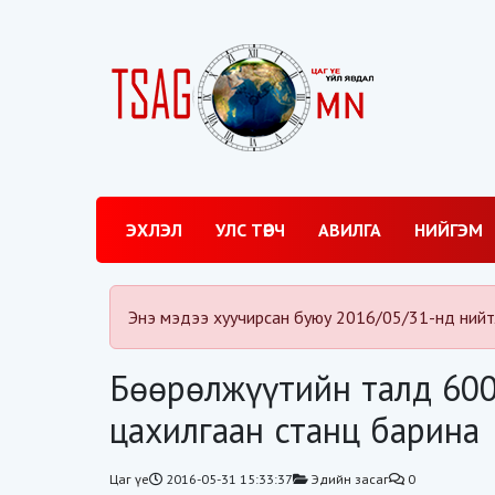
ЭХЛЭЛ
УЛС ТӨРЧ
АВИЛГА
НИЙГЭМ
Энэ мэдээ хуучирсан буюу 2016/05/31-нд нийт
Бөөрөлжүүтийн талд 600
цахилгаан станц барина
Цаг үе
2016-05-31 15:33:37
Эдийн засаг
0