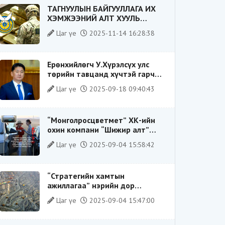
ТАГНУУЛЫН БАЙГУУЛЛАГА ИХ
ХЭМЖЭЭНИЙ АЛТ ХУУЛЬ
БУСААР ХИЛЭЭР ГАРГАХ ГЭЖ
Цаг үе
2025-11-14 16:28:38
БАЙСАН ҮЙЛДЛИЙГ ТАСЛАН
ЗОГСООЛОО
Ерөнхийлөгч У.Хүрэлсүх улс
төрийн тавцанд хүчтэй гарч
ирэхдээ өөрийгөө шударга
Цаг үе
2025-09-18 09:40:43
ёсны төлөө тэмцэгч, “хуучин
тогтолцооны хонгилыг нураагч”
гэсэн дүрээр ард түмэнд
“Монголросцветмет” ХК-ийн
таниулсан.
охин компани “Шижир алт”
ХХК-ийн Гүйцэтгэх захирлаар
Цаг үе
2025-09-04 15:58:42
ажиллаж байсан О.Баттөмөрт
холбогдох хэрэг хаашаа
замхарсан бэ?
“Стратегийн хамтын
ажиллагаа” нэрийн дор
“Чимээгүй хөрөнгө хуримтлал”
Цаг үе
2025-09-04 15:47:00