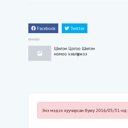
Facebook
Twitter
ӨМНӨХ
Шилэн Цогоо Шилэн
номоо хэвлүүлжээ
Энэ мэдээ хуучирсан буюу 2016/05/31-нд 