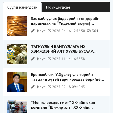
Сүүлд нэмэгдсэн
Их уншигдсан
Зэс хайлуулах үйлдвэрийн тендерийг
яаравчлах нь “Үндэсний аюулгүй
байдал“-д эрсдэлтэй юу?
Цаг үе
2026-04-16 12:36:50
364
ТАГНУУЛЫН БАЙГУУЛЛАГА ИХ
ХЭМЖЭЭНИЙ АЛТ ХУУЛЬ БУСААР
ХИЛЭЭР ГАРГАХ ГЭЖ БАЙСАН
Цаг үе
2025-11-14 16:28:38
ҮЙЛДЛИЙГ ТАСЛАН ЗОГСООЛОО
Ерөнхийлөгч У.Хүрэлсүх улс төрийн
тавцанд хүчтэй гарч ирэхдээ өөрийгөө
шударга ёсны төлөө тэмцэгч, “хуучин
Цаг үе
2025-09-18 09:40:43
тогтолцооны хонгилыг нураагч” гэсэн
дүрээр ард түмэнд таниулсан.
“Монголросцветмет” ХК-ийн охин
компани “Шижир алт” ХХК-ийн
Гүйцэтгэх захирлаар ажиллаж байсан