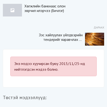
Хөгжлийн банкнаас олон
зөрчил илэрчээ (Бичлэг)
ДАРААХ
Зэс хайлуулах үйлдвэрийн
тендерийг яаравчлах нь
“Үндэсний аюулгүй
байдал“-д эрсдэлтэй юу?
Энэ мэдээ хуучирсан буюу 2015/11/25-нд
нийтлэгдсэн мэдээ болно.
Төстэй мэдээллүүд: