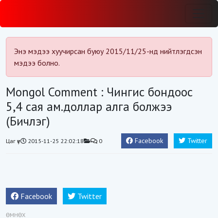
Энэ мэдээ хуучирсан буюу 2015/11/25-нд нийтлэгдсэн
мэдээ болно.
Mongol Comment : Чингис бондоос
5,4 сая ам.доллар алга болжээ
(Бичлэг)
Facebook
Twitter
Цаг үе
2015-11-25 22:02:18
0
Facebook
Twitter
ӨМНӨХ