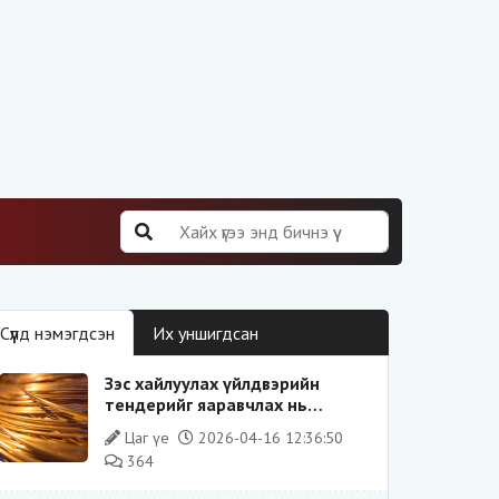
Сүүлд нэмэгдсэн
Их уншигдсан
Зэс хайлуулах үйлдвэрийн
тендерийг яаравчлах нь
“Үндэсний аюулгүй байдал“-д
Цаг үе
2026-04-16 12:36:50
эрсдэлтэй юу?
364