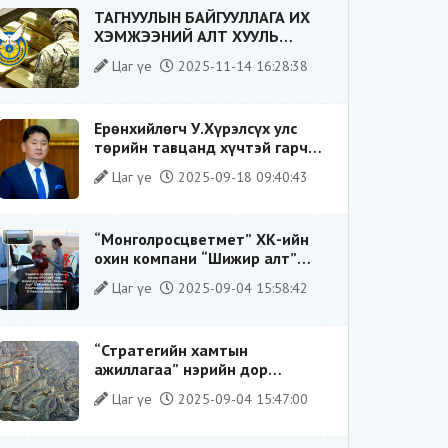
ТАГНУУЛЫН БАЙГУУЛЛАГА ИХ
ХЭМЖЭЭНИЙ АЛТ ХУУЛЬ
БУСААР ХИЛЭЭР ГАРГАХ ГЭЖ
Цаг үе
2025-11-14 16:28:38
БАЙСАН ҮЙЛДЛИЙГ ТАСЛАН
ЗОГСООЛОО
Ерөнхийлөгч У.Хүрэлсүх улс
төрийн тавцанд хүчтэй гарч
ирэхдээ өөрийгөө шударга
Цаг үе
2025-09-18 09:40:43
ёсны төлөө тэмцэгч, “хуучин
тогтолцооны хонгилыг нураагч”
гэсэн дүрээр ард түмэнд
“Монголросцветмет” ХК-ийн
таниулсан.
охин компани “Шижир алт”
ХХК-ийн Гүйцэтгэх захирлаар
Цаг үе
2025-09-04 15:58:42
ажиллаж байсан О.Баттөмөрт
холбогдох хэрэг хаашаа
замхарсан бэ?
“Стратегийн хамтын
ажиллагаа” нэрийн дор
“Чимээгүй хөрөнгө хуримтлал”
Цаг үе
2025-09-04 15:47:00