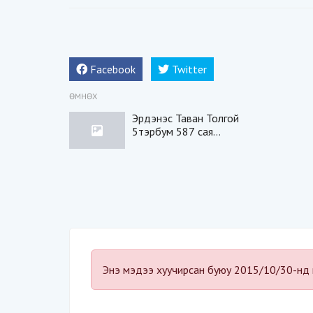
Facebook
Twitter
ӨМНӨХ
Эрдэнэс Таван Толгой
5тэрбум 587 сая
төгрөгийн зөвлөх үйлчилгээ
авчээ (Бичлэг)
Энэ мэдээ хуучирсан буюу 2015/10/30-нд 