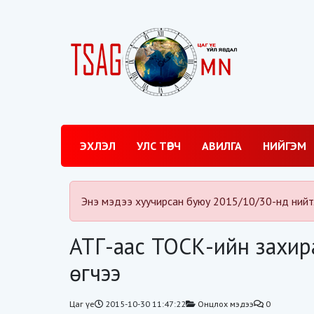
ЭХЛЭЛ
УЛС ТӨРЧ
АВИЛГА
НИЙГЭМ
Энэ мэдээ хуучирсан буюу 2015/10/30-нд нийт
АТГ-аас ТОСК-ийн захира
өгчээ
Цаг үе
2015-10-30 11:47:22
Онцлох мэдээ
0