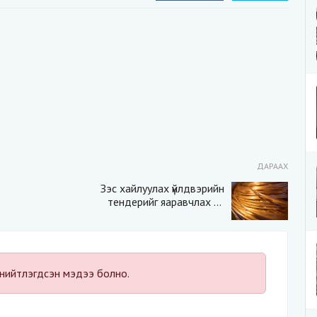
ДАРААХ
Зэс хайлуулах үйлдвэрийн
тендерийг яаравчлах нь
“Үндэсний аюулгүй
байдал“-д эрсдэлтэй юу?
нийтлэгдсэн мэдээ болно.