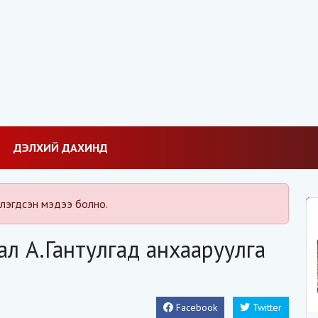
ДЭЛХИЙ ДАХИНД
лэгдсэн мэдээ болно.
л А.Гантулгад анхааруулга
Facebook
Twitter