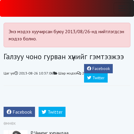
Энэ мэдээ хуучирсан буюу 2013/08/26-нд нийтлэгдсэн
мэдээ болно.
Галзуу чоно гурван хүнийг гэмтээжээ
Facebook
Цаг үе
2013-08-26 10:37:06
Шар мэдээ
2
Twitter
Facebook
Twitter
ӨМНӨХ
Р.Чингис хурандаа