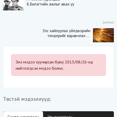
Б.Билэгтийн ажлыг авах уу
ДАРААХ
Зэс хайлуулах үйлдвэрийн
тендерийг яаравчлах нь
“Үндэсний аюулгүй
байдал“-д эрсдэлтэй юу?
Энэ мэдээ хуучирсан буюу 2013/08/26-нд
нийтлэгдсэн мэдээ болно.
Төстэй мэдээллүүд:
Сүүлд нэмэгдсэн
Их уншигдсан