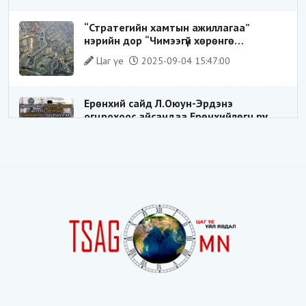
замхарсан бэ?
“Стратегийн хамтын ажиллагаа”
нэрийн дор “Чимээгүй хөрөнгө
хуримтлал”
Цаг үе
2025-09-04 15:47:00
Ерөнхий сайд Л.Оюун-Эрдэнэ
огцрохоос айсандаа Ерөнхийлөгч рүү
буруугаа чиглүүлж эхлэв үү
Цаг үе
2025-05-27 20:57:41
1
ШИЛДЭГ ҮНДЭСНИЙ ЗОХИЦУУЛАГЧ
Цаг үе
2025-05-18 16:19:30
Видёо: ХУУЛЬ ЗӨРЧИН СОНГОГДСОН
ХУУЛЬ ТОГТООГЧ
Цаг үе
2025-04-21 20:23:53
1