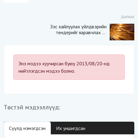
ДАРААХ
Зэс хайлуулах үйлдвэрийн
тендерийг яаравчлах нь
“Үндэсний аюулгүй
байдал“-д эрсдэлтэй юу?
Энэ мэдээ хуучирсан буюу 2013/08/20-нд
нийтлэгдсэн мэдээ болно.
Төстэй мэдээллүүд:
Сүүлд нэмэгдсэн
Их уншигдсан