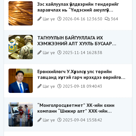
Зэс хайлуулах үйлдвэрийн тендерийг
яаравчлах нь “Үндэсний аюулгүй
байдал“-д эрсдэлтэй юу?
Цаг үе
2026-04-16 12:36:50
364
ТАГНУУЛЫН БАЙГУУЛЛАГА ИХ
ХЭМЖЭЭНИЙ АЛТ ХУУЛЬ БУСААР
ХИЛЭЭР ГАРГАХ ГЭЖ БАЙСАН
Цаг үе
2025-11-14 16:28:38
ҮЙЛДЛИЙГ ТАСЛАН ЗОГСООЛОО
Ерөнхийлөгч У.Хүрэлсүх улс төрийн
тавцанд хүчтэй гарч ирэхдээ өөрийгөө
шударга ёсны төлөө тэмцэгч, “хуучин
Цаг үе
2025-09-18 09:40:43
тогтолцооны хонгилыг нураагч” гэсэн
дүрээр ард түмэнд таниулсан.
“Монголросцветмет” ХК-ийн охин
компани “Шижир алт” ХХК-ийн
Гүйцэтгэх захирлаар ажиллаж байсан
Цаг үе
2025-09-04 15:58:42
О.Баттөмөрт холбогдох хэрэг хаашаа
замхарсан бэ?