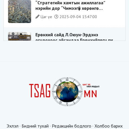
“Стратегийн хамтын ажиллагаа”
нэрийн дор “Чимээгүй хөрөнгө
хуримтлал”
Цаг үе
2025-09-04 15:47:00
Ерөнхий сайд Л.Оюун-Эрдэнэ
огцрохоос айсандаа Ерөнхийлөгч рүү
буруугаа чиглүүлж эхлэв үү
Цаг үе
2025-05-27 20:57:41
1
ШИЛДЭГ ҮНДЭСНИЙ ЗОХИЦУУЛАГЧ
Цаг үе
2025-05-18 16:19:30
Видёо: ХУУЛЬ ЗӨРЧИН СОНГОГДСОН
ХУУЛЬ ТОГТООГЧ
Цаг үе
2025-04-21 20:23:53
1
Эхлэл
·
Бидний тухай
·
Редакцийн бодлого
·
Холбоо барих