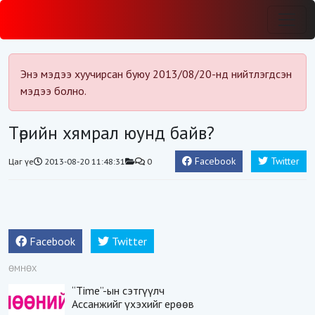
Энэ мэдээ хуучирсан буюу 2013/08/20-нд нийтлэгдсэн
мэдээ болно.
Төрийн хямрал юунд байв?
Facebook
Twitter
Цаг үе
2013-08-20 11:48:31
0
Facebook
Twitter
ӨМНӨХ
“Time”-ын сэтгүүлч
Ассанжийг үхэхийг ерөөв