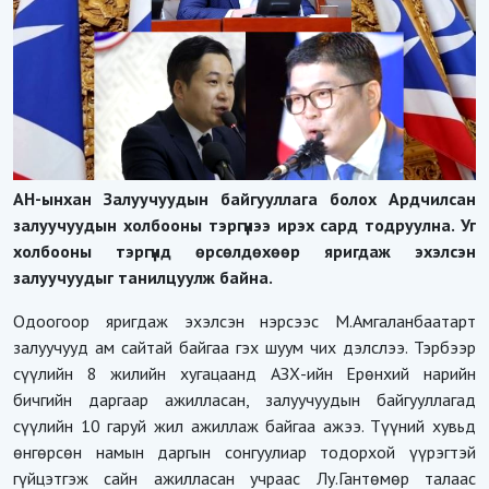
АН-ынхан Залуучуудын байгууллага болох Ардчилсан
залуучуудын холбооны тэргүүнээ ирэх сард тодруулна. Уг
холбооны тэргүүнд өрсөлдөхөөр яригдаж эхэлсэн
залуучуудыг танилцуулж байна.
Одоогоор яригдаж эхэлсэн нэрсээс М.Амгаланбаатарт
залуучууд ам сайтай байгаа гэх шуум чих дэлслээ. Тэрбээр
сүүлийн 8 жилийн хугацаанд АЗХ-ийн Ерөнхий нарийн
бичгийн даргаар ажилласан, залуучуудын байгууллагад
сүүлийн 10 гаруй жил ажиллаж байгаа ажээ. Түүний хувьд
өнгөрсөн намын даргын сонгуулиар тодорхой үүрэгтэй
гүйцэтгэж сайн ажилласан учраас Лу.Гантөмөр талаас