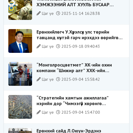
ХЭМЖЭЭНИЙ АЛТ ХУУЛЬ БУСААР
ХИЛЭЭР ГАРГАХ ГЭЖ БАЙСАН
Цаг үе
2025-11-14 16:28:38
ҮЙЛДЛИЙГ ТАСЛАН ЗОГСООЛОО
Ерөнхийлөгч У.Хүрэлсүх улс төрийн
тавцанд хүчтэй гарч ирэхдээ өөрийгөө
шударга ёсны төлөө тэмцэгч, “хуучин
Цаг үе
2025-09-18 09:40:43
тогтолцооны хонгилыг нураагч” гэсэн
дүрээр ард түмэнд таниулсан.
“Монголросцветмет” ХК-ийн охин
компани “Шижир алт” ХХК-ийн
Гүйцэтгэх захирлаар ажиллаж байсан
Цаг үе
2025-09-04 15:58:42
О.Баттөмөрт холбогдох хэрэг хаашаа
замхарсан бэ?
“Стратегийн хамтын ажиллагаа”
нэрийн дор “Чимээгүй хөрөнгө
хуримтлал”
Цаг үе
2025-09-04 15:47:00
Ерөнхий сайд Л.Оюун-Эрдэнэ