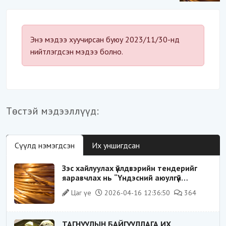
байдал“-д эрсдэлтэй юу?
Энэ мэдээ хуучирсан буюу 2023/11/30-нд
нийтлэгдсэн мэдээ болно.
Төстэй мэдээллүүд:
Сүүлд нэмэгдсэн
Их уншигдсан
Зэс хайлуулах үйлдвэрийн тендерийг
яаравчлах нь “Үндэсний аюулгүй
байдал“-д эрсдэлтэй юу?
Цаг үе
2026-04-16 12:36:50
364
ТАГНУУЛЫН БАЙГУУЛЛАГА ИХ