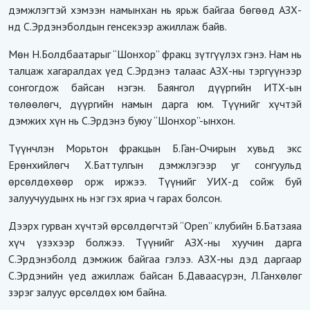
дэмжлэгтэй хэмээн намынхан нь ярьж байгаа бөгөөд АЗХ-
нд С.Эрдэнэболдын генсекээр ажиллаж байв.
Мөн Н.Болдбаатарыг “Шонхор” фракц зүтгүүлэх гэнэ. Нам нь
талцаж хагаралдах үед С.Эрдэнэ талаас АЗХ-ны тэргүүнээр
сонгогдож байсан нэгэн. Баянгол дүүргийн ИТХ-ын
төлөөлөгч, дүүргийн намын дарга юм. Түүнийг хүчтэй
дэмжих хүн нь С.Эрдэнэ буюу “Шонхор”-ынхон.
Түүнчлэн Морьтон фракцын Б.Ган-Очирын хувьд экс
Ерөнхийлөгч Х.Баттулгын дэмжлэгээр уг сонгуульд
өрсөлдөхөөр орж иржээ. Түүнийг УИХ-д сойж буй
залуучуудынх нь нэг гэх яриа ч гарах болсон.
Дээрх гурван хүчтэй өрсөлдөгчтэй “Open” клубийн Б.Батзаяа
хүч үзэхээр болжээ. Түүнийг АЗХ-ны хуучин дарга
С.Эрдэнэболд дэмжиж байгаа гэлээ. АЗХ-ны дэд даргаар
С.Эрдэнийн үед ажиллаж байсан Б.Даваасүрэн, Л.Ганхөлөг
зэрэг залуус өрсөлдөх юм байна.