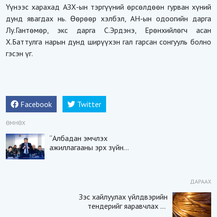
Үүнээс харахад АЗХ-ын тэргүүний өрсөлдөөн гурван хүний
дунд явагдах нь. Өөрөөр хэлбэл, АН-ын одоогийн дарга
Лу.Гантөмөр, экс дарга С.Эрдэнэ, Ерөнхийлөгч асан
Х.Баттулга нарын дунд ширүүхэн гал гарсан сонгууль болно
гэсэн үг.
Facebook
Twitter
ӨМНӨХ
“Албадан эмчлэх
ажиллагааны эрх зүйн
зохицуулалт, хэрэгжилт”
сэдэвт эрдэм
шинжилгээний хурал
ДАРААХ
зохион байгууллаа
Зэс хайлуулах үйлдвэрийн
тендерийг яаравчлах нь
“Үндэсний аюулгүй