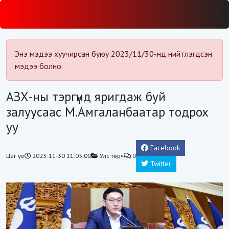
Энэ мэдээ хуучирсан буюу 2023/11/30-нд нийтлэгдсэн
мэдээ болно.
АЗХ-ны тэргүүнд яригдаж буй
залуусаас М.Амгаланбаатар тодрох
уу
Facebook
Цаг үе
2023-11-30 11:05:00
Улс төрч
0
Twitter