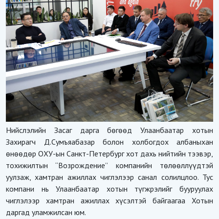
Нийслэлийн Засаг дарга бөгөөд Улаанбаатар хотын
Захирагч Д.Сумъяабазар болон холбогдох албаныхан
өнөөдөр ОХУ-ын Санкт-Петербург хот дахь нийтийн тээвэр,
тохижилтын “Возрождение” компанийн төлөөллүүдтэй
уулзаж, хамтран ажиллах чиглэлээр санал солилцлоо. Тус
компани нь Улаанбаатар хотын түгжрэлийг бууруулах
чиглэлээр хамтран ажиллах хүсэлтэй байгаагаа Хотын
даргад уламжилсан юм.