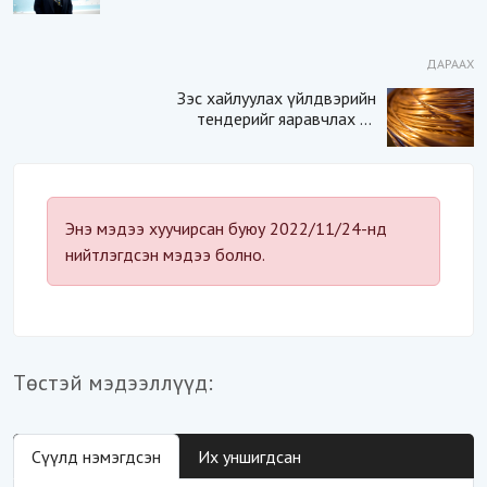
унаж гарах шалтгаанд
тулгуурласан арга хэмжээг
хэрэгжүүлэх нь зүйтэй
ДАРААХ
Зэс хайлуулах үйлдвэрийн
тендерийг яаравчлах нь
“Үндэсний аюулгүй
байдал“-д эрсдэлтэй юу?
Энэ мэдээ хуучирсан буюу 2022/11/24-нд
нийтлэгдсэн мэдээ болно.
Төстэй мэдээллүүд:
Сүүлд нэмэгдсэн
Их уншигдсан