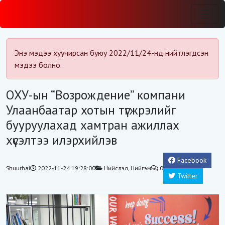
Энэ мэдээ хуучирсан буюу 2022/11/24-нд нийтлэгдсэн
мэдээ болно.
ОХУ-ын “Возрождение” компани
Улаанбаатар хотын түгжрэлийг
бууруулахад хамтран ажиллах
хүсэлтээ илэрхийлэв
Facebook
Shuurhai
2022-11-24 19:28:00
Нийслэл
,
Нийгэм
0
Twitter