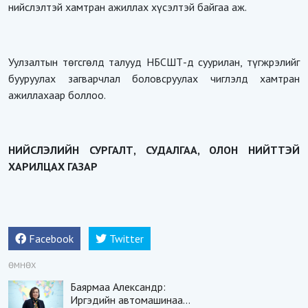
нийслэлтэй хамтран ажиллах хүсэлтэй байгаа аж.
Уулзалтын төгсгөлд талууд НБСШТ-д суурилан, түгжрэлийг
бууруулах загварчлал боловсруулах чиглэлд хамтран
ажиллахаар боллоо.
НИЙСЛЭЛИЙН СУРГАЛТ, СУДАЛГАА, ОЛОН НИЙТТЭЙ
ХАРИЛЦАХ ГАЗАР
Facebook
Twitter
ӨМНӨХ
Баярмаа Александр:
Иргэдийн автомашинаа