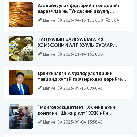
Зэс хайлуулах үйлдвэрийн тендерийг
яаравчлах нь “Үндэсний аюулгүй
байдал“-д эрсдэлтэй юу?
Цаг үе
2026-04-16 12:36:50
364
ТАГНУУЛЫН БАЙГУУЛЛАГА ИХ
ХЭМЖЭЭНИЙ АЛТ ХУУЛЬ БУСААР
ХИЛЭЭР ГАРГАХ ГЭЖ БАЙСАН
Цаг үе
2025-11-14 16:28:38
ҮЙЛДЛИЙГ ТАСЛАН ЗОГСООЛОО
Ерөнхийлөгч У.Хүрэлсүх улс төрийн
тавцанд хүчтэй гарч ирэхдээ өөрийгөө
шударга ёсны төлөө тэмцэгч, “хуучин
Цаг үе
2025-09-18 09:40:43
тогтолцооны хонгилыг нураагч” гэсэн
дүрээр ард түмэнд таниулсан.
“Монголросцветмет” ХК-ийн охин
компани “Шижир алт” ХХК-ийн
Гүйцэтгэх захирлаар ажиллаж байсан
Цаг үе
2025-09-04 15:58:42
О.Баттөмөрт холбогдох хэрэг хаашаа
замхарсан бэ?