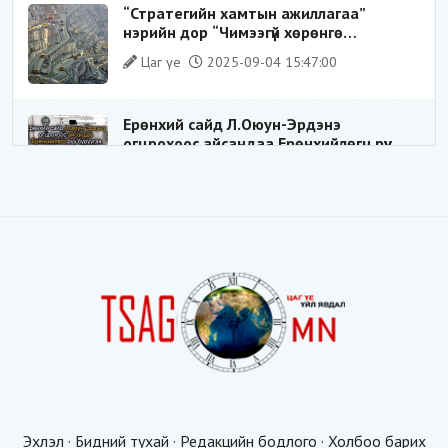
“Стратегийн хамтын ажиллагаа”
нэрийн дор “Чимээгүй хөрөнгө
хуримтлал”
Цаг үе
2025-09-04 15:47:00
Ерөнхий сайд Л.Оюун-Эрдэнэ
огцрохоос айсандаа Ерөнхийлөгч рүү
буруугаа чиглүүлж эхлэв үү
Цаг үе
2025-05-27 20:57:41
1
ШИЛДЭГ ҮНДЭСНИЙ ЗОХИЦУУЛАГЧ
Цаг үе
2025-05-18 16:19:30
Видёо: ХУУЛЬ ЗӨРЧИН СОНГОГДСОН
ХУУЛЬ ТОГТООГЧ
Цаг үе
2025-04-21 20:23:53
1
Эхлэл
·
Бидний тухай
·
Редакцийн бодлого
·
Холбоо барих