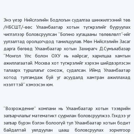
Энэ үеэр Нийслэлийн Бодлогын судалгаа шинжилгээний төв
/НБСШТ/-өөс Улаанбаатар хотын түгжрэлийг бууруулах
чиглэлээр боловсруулсан “Богино хугацааны төлөвлөлт”-ийг
уулзалтад оролцогчдод танилцуулав. Мөн Нийслэлийн Засаг
дарга бөгөөд Улаанбаатар хотын Захирагч Д.Сумъяабазар
“Монгол Улс болон ОХУ нь найрсаг, харилцаа хамтын
ажиллагаатай. Москва хот түгжрэлийг хэрхэн шийдвэрлэсэн
талаарх туршлагыг сонсож, судалсан. Иймд Улаанбаатар
хотод тулгамдаж буй уг асуудалд хамтран ажиллахад
нээлттэй” хэмээсэн юм.
“Возрождение” компани нь Улаанбаатар хотын тээврийн
загварчлалыг математикт суурилан боловсруулжээ. Гэхдээ уг
загвар бүрэн бэлэн болоогүй тул Улаанбаатар хотын бодит
байдалтай уялдуулан цааш боловсруулах зорилгоор