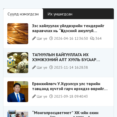
Сүүлд нэмэгдсэн
Их уншигдсан
Зэс хайлуулах үйлдвэрийн тендерийг
яаравчлах нь “Үндэсний аюулгүй
байдал“-д эрсдэлтэй юу?
Цаг үе
2026-04-16 12:36:50
364
ТАГНУУЛЫН БАЙГУУЛЛАГА ИХ
ХЭМЖЭЭНИЙ АЛТ ХУУЛЬ БУСААР
ХИЛЭЭР ГАРГАХ ГЭЖ БАЙСАН ҮЙЛДЛИЙГ
Цаг үе
2025-11-14 16:28:38
ТАСЛАН ЗОГСООЛОО
Ерөнхийлөгч У.Хүрэлсүх улс төрийн
тавцанд хүчтэй гарч ирэхдээ өөрийгөө
шударга ёсны төлөө тэмцэгч, “хуучин
Цаг үе
2025-09-18 09:40:43
тогтолцооны хонгилыг нураагч” гэсэн
дүрээр ард түмэнд таниулсан.
“Монголросцветмет” ХК-ийн охин