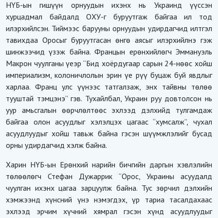
НҮБ-ын гишүүн орнуудын ихэнх нь Украинд үүссэн
хурцадмал байдалд ОХУ-г буруутгаж байгаа ил тод
илэрхийлсэн. Тиймээс барууны орнуудын удирдагчид илтгэл
тавихдаа Оросыг буруутгасан өнгө аясыг илэрхийлнэ гэж
шинжээчид үзэж байна. Францын ерөнхийлөгч Эммануэль
Макрон чуулганы үеэр “Бид хоёрдугаар сарын 24-нөөс хойш
империализм, колоничлолын эрин үе рүү буцаж буй явдлыг
харлаа. Франц улс үүнээс татгалзаж, энх тайвны төлөө
тууштай тэмцэнэ” гэв. Тухайлбал, Украин руу довтолсон нь
уур амьсгалын өөрчлөлтөөс эхлээд дэлхийд тулгамдаж
байгаа олон асуудлыг хэлэлцэх цагаас “хумсалж”, чухал
асуудлуудыг хойш тавьж байна гэсэн шүүмжлэлийг бусад
орны удирдагчид хэлж байна.
Харин НҮБ-ын Ерөнхий нарийн бичгийн даргын хэвлэлийн
төлөөлөгч Стефан Дужаррик “Орос, Украины асуудалд
чуулган ихэнх цагаа зарцуулж байна. Тус зөрчил дэлхийн
хэмжээнд хүнсний үнэ нэмэгдэх, үр тариа тасалдахаас
эхлээд эрчим хүчний хямрал гэсэн хүнд асуудлуудыг