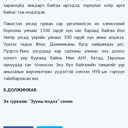
харанхуйд амьдарч байгаа иргэдэд зориулах хоёр арга
байна” гэж мэдэгдэв.
Пакистан улсад гурван сар үргэлжилсэн их хэмжээний
борооны улмаас 1500 гаруй хүн нас бараад байгаа бол
Нигер улсад үерийн улмаас 300 гаруй хүн амиа алджээ.
Үүнээс гадна Япон, Доминиканы бүгд найрамдах улс,
Пуэрто-Рико улсуудад хар салхины улмаас энэ долоо
хоногт үер буугаад байна. Мөн АНУ, Хятад, Европын
орнуудад ган тохиосон. Энэ бүх байгалийн гамшгийг уур
амьсгалын өөрчлөлтөөс үүдэлтэй хэмээн НҮБ-ын тэргүүн
тайлбарласан юм.
Б.ДОЛЖИНЖАВ
Эх сурвалж: “Зууны мэдээ” сонин