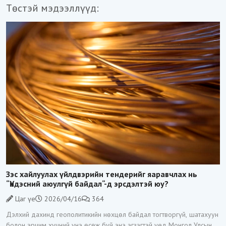
Төстэй мэдээллүүд:
Зэс хайлуулах үйлдвэрийн тендерийг яаравчлах нь
“Үндэсний аюулгүй байдал“-д эрсдэлтэй юу?
Цаг үе
2026/04/16
364
Дэлхий дахинд геополитикийн нөхцөл байдал тогтворгүй, шатахуун
болон эрчим хүчний үнэ өсөж буй энэ эгзэгтэй үед Монгол Улсын