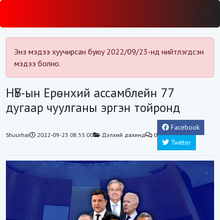
Энэ мэдээ хуучирсан буюу 2022/09/23-нд нийтлэгдсэн
мэдээ болно.
НҮБ-ын Ерөнхий ассамблейн 77
дугаар чуулганы эргэн тойронд
Facebook
Shuurhai
2022-09-23 08:55:00
Дэлхий дахинд
0
Twitter