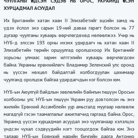
ЧУУЛГАНЫ ҮНДСЭН СЭДЭВ НЬ ОРОС, УКРАИНД ҮҮССЭН
ХУРЦАДМАЛ АСУУДАЛ
Их Британийн хатан хаан II Элизабетийг эцсийн замд нь
үдэх ёслол энэ сарын 19-ний даваа гарагт болсон нь 77
дугаар чуулганы хуваарь өөрчлөгдөхөд нөлөөлжээ. Учир нь
НҮБ-д элссэн 193 орны ихэнх удирдагч нь хатан хаан II
Элизабетийн төрийн оршуулгад оролцохоор Их Британийг
зорьсны улмаас зарим илтгэлийн хуваарь өөрчлөгдсөн
байна. Украины ерөнхийлөгч Владимир Зеленский улс оронд
нь үүссэн нөхцөл байдалтай холбогдуулан цахимаар
чуулганд оролцож байгаа удирдагчдын нэг болсон юм.
НҮБ-ын Аюулгүй байдлын зөвлөлийн байнгын гишүүн Оросын
холбооны улс НҮБ-ын гишүүн Украин руу довтолсон нь энэ
жилийн Ерөнхий Ассамблейн уур амьсгалд муугаар нөлөөлж
магадгүй гэсэн таамаглалыг ажиглагчид гаргаад байна. Орос,
Украинд үүссэн хурцадмал асуудал энэ чуулганаар хэлэлцэх
үндсэн чухал сэдвүүдийн нэгт тооцогдож байгаа юм. Энэ
талаар НҮБ-ын Ерөнхий нарийн бичгийн дарга Антонио