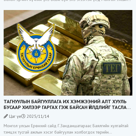
Засгийн газар Зэс хайлуулах үйлдвэр барих тендерийг гэнэт
зарласан нь
ТАГНУУЛЫН БАЙГУУЛЛАГА ИХ ХЭМЖЭЭНИЙ АЛТ ХУУЛЬ
БУСААР ХИЛЭЭР ГАРГАХ ГЭЖ БАЙСАН ҮЙЛДЛИЙГ ТАСЛАН
ЗОГСООЛОО
Цаг үе
2025/11/14
Монгол улсын Ерөнхий сайд Г.Занданшатараас Баялгийн хулгайтай
тэмцэх тусгай ажлын хэсэг байгуулан холбогдох төрийн