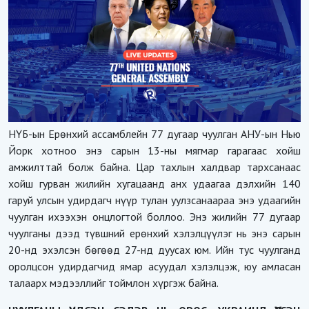
НҮБ-ын Ерөнхий ассамблейн 77 дугаар чуулган АНУ-ын Нью
Йорк хотноо энэ сарын 13-ны мягмар гарагаас хойш
амжилттай болж байна. Цар тахлын халдвар тархсанаас
хойш гурван жилийн хугацаанд анх удаагаа дэлхийн 140
гаруй улсын удирдагч нүүр тулан уулзсанаараа энэ удаагийн
чуулган ихээхэн онцлогтой боллоо. Энэ жилийн 77 дугаар
чуулганы дээд түвшний ерөнхий хэлэлцүүлэг нь энэ сарын
20-нд эхэлсэн бөгөөд 27-нд дуусах юм. Ийн тус чуулганд
оролцсон удирдагчид ямар асуудал хэлэлцэж, юу амласан
талаарх мэдээллийг тоймлон хүргэж байна.