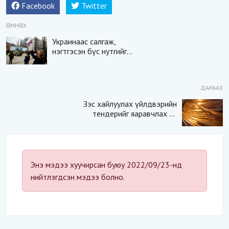
Facebook
Twitter
ӨМНӨХ
Украинаас салгаж,
нэгтгэсэн бүс нутгийг
хамгаалахдаа стратегийн
цөмийн зэвсэг хэрэглэх
боломжтойг Оросын тал
ДАРААХ
анхааруулав
Зэс хайлуулах үйлдвэрийн
тендерийг яаравчлах нь
“Үндэсний аюулгүй
байдал“-д эрсдэлтэй юу?
Энэ мэдээ хуучирсан буюу 2022/09/23-нд
нийтлэгдсэн мэдээ болно.