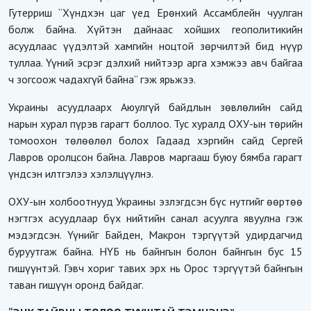
Гутерриш “Хүндхэн цаг үед Ерөнхий Ассамблейн чуулган
болж байна. Хүйтэн дайнаас хойших геополитикийн
асуудлаас үүдэлтэй хамгийн ноцтой зөрчилтэй бид нүүр
туллаа. Үүний эсрэг дэлхий нийтээр арга хэмжээ авч байгаа
ч зогсоож чадахгүй байна” гэж ярьжээ.
Украины асуудлаарх Аюулгүй байдлын зөвлөлийн сайд
нарын хурал пүрэв гарагт боллоо. Тус хуралд ОХУ-ын төрийн
томоохон төлөөлөл болох Гадаад хэргийн сайд Сергей
Лавров оролцсон байна. Лавров маргааш буюу бямба гарагт
үндсэн илтгэлээ хэлэлцүүлнэ.
ОХУ-ын холбоотнууд Украины эзлэгдсэн бүс нутгийг өөртөө
нэгтгэх асуудлаар бүх нийтийн санал асуулга явуулна гэж
мэдэгдсэн. Үүнийг Байден, Макрон тэргүүтэй удирдагчид
буруутгаж байна. НҮБ нь байнгын болон байнгын бус 15
гишүүнтэй. Гэвч хориг тавих эрх нь Орос тэргүүтэй байнгын
таван гишүүн оронд байдаг.