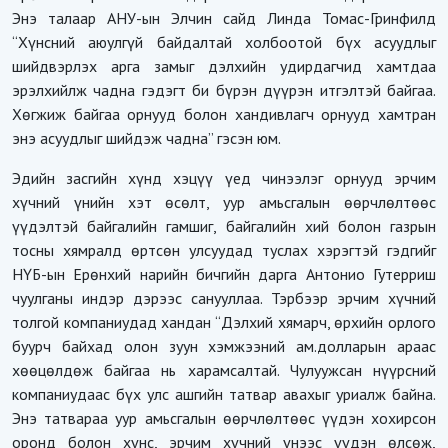
Энэ талаар АНУ-ын Элчин сайд Линда Томас-Гринфилд
“Хүнсний аюулгүй байдалтай холбоотой бүх асуудлыг
шийдвэрлэх арга замыг дэлхийн удирдагчид хамтдаа
эрэлхийлж чадна гэдэгт би бүрэн дүүрэн итгэлтэй байгаа.
Хөгжиж байгаа орнууд болон хандивлагч орнууд хамтран
энэ асуудлыг шийдэж чадна” гэсэн юм.
Эдийн засгийн хүнд хэцүү үед чинээлэг орнууд эрчим
хүчний үнийн хэт өсөлт, уур амьсгалын өөрчлөлтөөс
үүдэлтэй байгалийн гамшиг, байгалийн хий болон газрын
тосны хямралд өртсөн улсуудад туслах хэрэгтэй гэдгийг
НҮБ-ын Ерөнхий нарийн бичгийн дарга Антонио Гутерриш
чуулганы индэр дэрээс санууллаа. Тэрбээр эрчим хүчний
толгой компаниудад хандан “Дэлхий хямарч, өрхийн орлого
буурч байхад олон зуун хэмжээний ам.долларын араас
хөөцөлдөж байгаа нь харамсалтай. Чулуужсан нүүрсний
компаниудаас бүх улс ашгийн татвар авахыг уриалж байна.
Энэ татвараа уур амьсгалын өөрчлөлтөөс үүдэн хохирсон
оронд болон хүнс, эрчим хүчний үнээс үүдэн өлсөж,