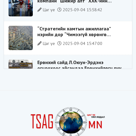
компани “Шижир алт” ХХК-ийн
Гүйцэтгэх захирлаар ажиллаж байсан
Цаг үе
2025-09-04 15:58:42
О.Баттөмөрт холбогдох хэрэг хаашаа
замхарсан бэ?
“Стратегийн хамтын ажиллагаа”
нэрийн дор “Чимээгүй хөрөнгө
хуримтлал”
Цаг үе
2025-09-04 15:47:00
Ерөнхий сайд Л.Оюун-Эрдэнэ
огцрохоос айсандаа Ерөнхийлөгч рүү
буруугаа чиглүүлж эхлэв үү
Цаг үе
2025-05-27 20:57:41
1
ШИЛДЭГ ҮНДЭСНИЙ ЗОХИЦУУЛАГЧ
Цаг үе
2025-05-18 16:19:30
Видёо: ХУУЛЬ ЗӨРЧИН СОНГОГДСОН
ХУУЛЬ ТОГТООГЧ