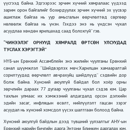
үүсгээд байна. Эдгээрээс эрчим хүчний хямралаас үүдээд
зарим орон байгалийг бохирдуулах эрчим хүчний эх үүсвэр
ашиглаж байгаа нь уур амьсгалын өөрчлөлтөд сөргөөр
нөлөөлж байгаа нь үнэн. Гэхдээ энэ нь үндсэн чухал
асуудлаа хөндөн ярилцахад саад болохгүй” гэв.
“ЧИНЭЭЛЭГ ОРНУУД ХЯМРАЛД ӨРТСӨН УЛСУУДАД
ТУСЛАХ ХЭРЭГТЭЙ”
НҮБ-ын Ерөнхий Ассамблейн энэ жилийн чуулганы Ерөнхий
санал шүүмжлэл “Шийдвэрлэх мөч:Харилцан хамааралтай
сорилтуудад өөрчлөлт авчрахуйц шийдлүүд” сэдвийн дор
болж байна. Хүнсний аюулгүй байдал бол хоёр орны
зөрчлийн дараах 77 дугаар чуулганы чухал сэдэв юм. Цар
тахлын улмаас их хэмжээний алдагдалд орсон дэлхийн
эдийн засаг, инфляцын өсөлт, нийлүүлэлт гацсан зэрэг
асуудал нь хүнсний хомсдол үүсэх шалтгаан болоод байна.
Хүнсний аюулгүй байдлын дээд түвшний уулзалтыг АНУ-ын
Ерөнхий нарийн бичгийн дарга Энтони Блинкен даргалах юм.