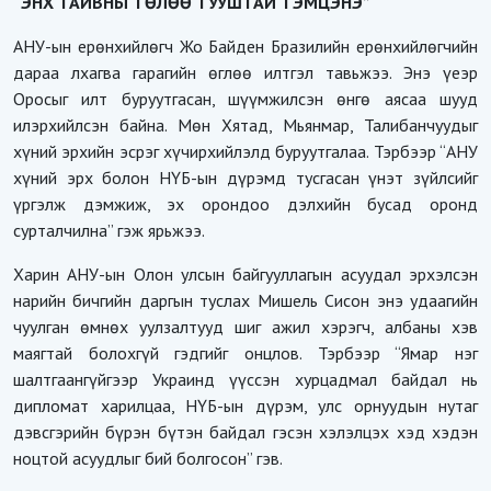
“ЭНХ ТАЙВНЫ ТӨЛӨӨ ТУУШТАЙ ТЭМЦЭНЭ”
АНУ-ын ерөнхийлөгч Жо Байден Бразилийн ерөнхийлөгчийн
дараа лхагва гарагийн өглөө илтгэл тавьжээ. Энэ үеэр
Оросыг илт буруутгасан, шүүмжилсэн өнгө аясаа шууд
илэрхийлсэн байна. Мөн Хятад, Мьянмар, Талибанчуудыг
хүний эрхийн эсрэг хүчирхийлэлд буруутгалаа. Тэрбээр “АНУ
хүний эрх болон НҮБ-ын дүрэмд тусгасан үнэт зүйлсийг
үргэлж дэмжиж, эх орондоо дэлхийн бусад оронд
сурталчилна” гэж ярьжээ.
Харин АНУ-ын Олон улсын байгууллагын асуудал эрхэлсэн
нарийн бичгийн даргын туслах Мишель Сисон энэ удаагийн
чуулган өмнөх уулзалтууд шиг ажил хэрэгч, албаны хэв
маягтай болохгүй гэдгийг онцлов. Тэрбээр “Ямар нэг
шалтгаангүйгээр Украинд үүссэн хурцадмал байдал нь
дипломат харилцаа, НҮБ-ын дүрэм, улс орнуудын нутаг
дэвсгэрийн бүрэн бүтэн байдал гэсэн хэлэлцэх хэд хэдэн
ноцтой асуудлыг бий болгосон” гэв.