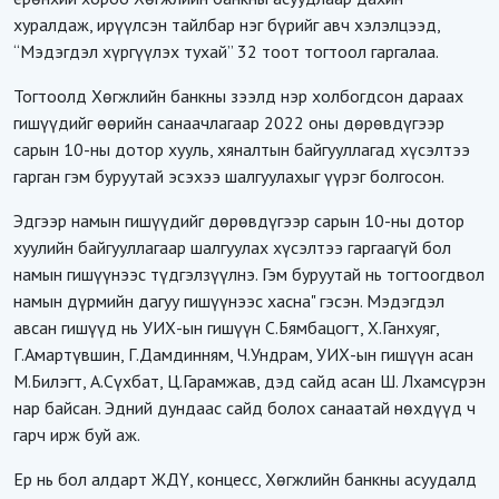
хуралдаж, ирүүлсэн тайлбар нэг бүрийг авч хэлэлцээд,
“Мэдэгдэл хүргүүлэх тухай” 32 тоот тогтоол гаргалаа.
Тогтоолд Хөгжлийн банкны зээлд нэр холбогдсон дараах
гишүүдийг өөрийн санаачлагаар 2022 оны дөрөвдүгээр
сарын 10-ны дотор хууль, хяналтын байгууллагад хүсэлтээ
гарган гэм буруутай эсэхээ шалгуулахыг үүрэг болгосон.
Эдгээр намын гишүүдийг дөрөвдүгээр сарын 10-ны дотор
хуулийн байгууллагаар шалгуулах хүсэлтээ гаргаагүй бол
намын гишүүнээс түдгэлзүүлнэ. Гэм буруутай нь тогтоогдвол
намын дүрмийн дагуу гишүүнээс хасна" гэсэн. Мэдэгдэл
авсан гишүүд нь УИХ-ын гишүүн С.Бямбацогт, Х.Ганхуяг,
Г.Амартүвшин, Г.Дамдинням, Ч.Ундрам, УИХ-ын гишүүн асан
М.Билэгт, А.Сүхбат, Ц.Гарамжав, дэд сайд асан Ш. Лхамсүрэн
нар байсан. Эдний дундаас сайд болох санаатай нөхдүүд ч
гарч ирж буй аж.
Ер нь бол алдарт ЖДҮ, концесс, Хөгжлийн банкны асуудалд