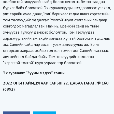
холбоотой гишүүдийн сайд болох хүсэл нь бүтэх талдаа
бүрхэг байх бололтой. Эх сурвалжуудын мэдээллээс үзэхэд,
улс төрийн ачаа дааж, "гал" барихаас гадна шинэ сэргэлтийн
том төслүүдийг хөдөлгөх "толгой"-нууд сэлгээний сайдаар
сонгогдох магадлалтай. Нам нь, Ерөнхий сайд нь тийм
хүмүүсээ түлхүү дэмжих бололтой. Том төслүүдээ
хэрэгжүүлэхийн аж ахуйн яамдаа хүчтэй болгохын тулд лав
экс Сангийн сайд нар засагт урьж ажиллуулах аж. Ер нь
өнгөрсөн хавраас хойшх гол гол томилгоог Сангийн яамнаас
авч хийгээд байдаг байв. Том төслүүдийг хөдөлгөх
"хэрэгтэй толгой"-нууд учраас тэр бололтой.
Эх сурвалж: “Зууны мэдээ” сонин
2022 ОНЫ НАЙМДУГААР САРЫН 22. ДАВАА ГАРАГ. № 160
(6892)