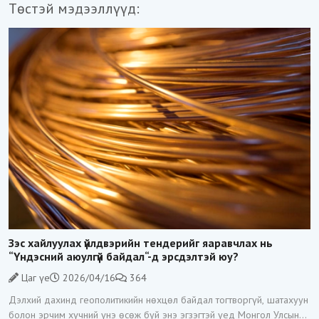
Төстэй мэдээллүүд:
Зэс хайлуулах үйлдвэрийн тендерийг яаравчлах нь
“Үндэсний аюулгүй байдал“-д эрсдэлтэй юу?
Цаг үе
2026/04/16
364
Дэлхий дахинд геополитикийн нөхцөл байдал тогтворгүй, шатахуун
болон эрчим хүчний үнэ өсөж буй энэ эгзэгтэй үед Монгол Улсын