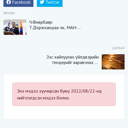
Facebook
Twitter
ӨМНӨХ
Ч.Өнөрбаяр:
Т.Доржхандаа чи, МАН-
ын хэвлэлийн төлөөлөгч
хийхээсээ ичихгүй байна
уу?
ДАРААХ
Зэс хайлуулах үйлдвэрийн
тендерийг яаравчлах нь
“Үндэсний аюулгүй
байдал“-д эрсдэлтэй юу?
Энэ мэдээ хуучирсан буюу 2022/08/22-нд
нийтлэгдсэн мэдээ болно.