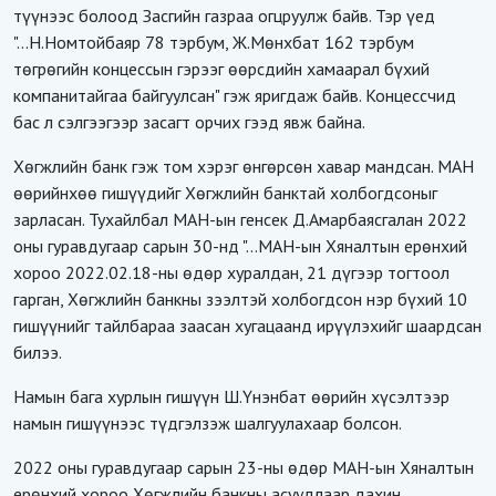
түүнээс болоод Засгийн газраа огцруулж байв. Тэр үед
"...Н.Номтойбаяр 78 тэрбум, Ж.Мөнхбат 162 тэрбум
төгрөгийн концессын гэрээг өөрсдийн хамаарал бүхий
компанитайгаа байгуулсан" гэж яригдаж байв. Концессчид
бас л сэлгээгээр засагт орчих гээд явж байна.
Хөгжлийн банк гэж том хэрэг өнгөрсөн хавар мандсан. МАН
өөрийнхөө гишүүдийг Хөгжлийн банктай холбогдсоныг
зарласан. Тухайлбал МАН-ын генсек Д.Амарбаясгалан 2022
оны гуравдугаар сарын 30-нд "...МАН-ын Хяналтын ерөнхий
хороо 2022.02.18-ны өдөр хуралдан, 21 дүгээр тогтоол
гарган, Хөгжлийн банкны зээлтэй холбогдсон нэр бүхий 10
гишүүнийг тайлбараа заасан хугацаанд ирүүлэхийг шаардсан
билээ.
Намын бага хурлын гишүүн Ш.Үнэнбат өөрийн хүсэлтээр
намын гишүүнээс түдгэлзэж шалгуулахаар болсон.
2022 оны гуравдугаар сарын 23-ны өдөр МАН-ын Хяналтын
ерөнхий хороо Хөгжлийн банкны асуудлаар дахин