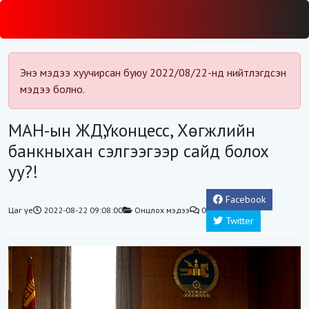
Энэ мэдээ хуучирсан буюу 2022/08/22-нд нийтлэгдсэн
мэдээ болно.
МАН-ын ЖДҮ, концесс, Хөгжлийн
банкныхан сэлгээгээр сайд болох
уу?!
Facebook
Цаг үе
2022-08-22 09:08:00
Онцлох мэдээ
0
Twitter