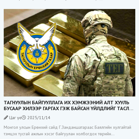
Засгийн газар Зэс хайлуулах үйлдвэр барих тендерийг гэнэт
зарласан нь
ТАГНУУЛЫН БАЙГУУЛЛАГА ИХ ХЭМЖЭЭНИЙ АЛТ ХУУЛЬ
БУСААР ХИЛЭЭР ГАРГАХ ГЭЖ БАЙСАН ҮЙЛДЛИЙГ ТАСЛАН
ЗОГСООЛОО
Цаг үе
2025/11/14
Монгол улсын Ерөнхий сайд Г.Занданшатараас Баялгийн хулгайтай
тэмцэх тусгай ажлын хэсэг байгуулан холбогдох төрийн