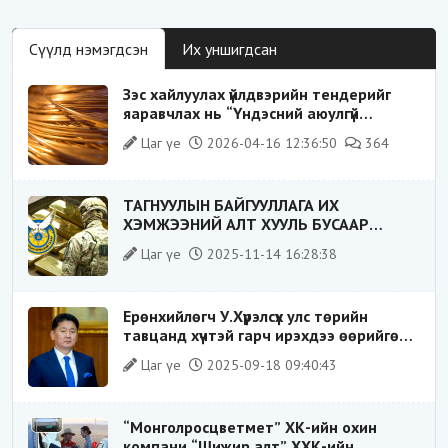
Сүүлд нэмэгдсэн
Их уншигдсан
Зэс хайлуулах үйлдвэрийн тендерийг
яаравчлах нь “Үндэсний аюулгүй
байдал“-д эрсдэлтэй юу?
Цаг үе
2026-04-16 12:36:50
364
ТАГНУУЛЫН БАЙГУУЛЛАГА ИХ
ХЭМЖЭЭНИЙ АЛТ ХУУЛЬ БУСААР
ХИЛЭЭР ГАРГАХ ГЭЖ БАЙСАН
Цаг үе
2025-11-14 16:28:38
ҮЙЛДЛИЙГ ТАСЛАН ЗОГСООЛОО
Ерөнхийлөгч У.Хүрэлсүх улс төрийн
тавцанд хүчтэй гарч ирэхдээ өөрийгөө
шударга ёсны төлөө тэмцэгч, “хуучин
Цаг үе
2025-09-18 09:40:43
тогтолцооны хонгилыг нураагч” гэсэн
дүрээр ард түмэнд таниулсан.
“Монголросцветмет” ХК-ийн охин
компани “Шижир алт” ХХК-ийн