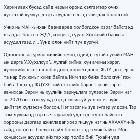
Харин явах бусад сайд нарын оронд сэлгээгээр очих
хүсэлтэй хүмүүс дээр асуудал нэлээд яригдах бололтой.
Учир нь МАН-ынхан бөөнөөрөө холбогдсон хэрэг байсгээд
л гардаг болсон. ЖДҮ, концесс, сүүлд Хөгжлийн банкны
асуудал гээд л... Үүнд олон нийт тун дургүй.
Одоогоос яг гурван жилийн өмнө, өдийд, тухайн үеийн МАН-
ын дарга У.Хүрэлсүх "...Хулгай хийнэ, хүн амины хэрэг,
хүчингийн хэрэгт холбогдоно, концессдоно, ЖДҮ-днэ, ер нь
та нар бүх юмыг хийж байгаа. Ийм төр байж болохгүй" гэж
байв. Тэгэхэд ЖДҮХС-гийн зээлийг бараг тэр чигээрээ
авчихсан. Зарим нь хуулийн хариуцлага хүлээсэн. Зарим нэг
нь 2020 оны сонгуульд нэр дэвшилгүй үлдэж ёс зүйн
шийтгэл хүлээсэн болсон. Нэг хэсэг нь зүв зүгээр үлдсэн. Тэр
том дуулианд нэр нь ч гараагүй үлдээд, одоо Байнгын
хорооны даргаар ажилладаг хоёр гишүүн нэг нь ХХААХҮ-ийн
сайд, нөгөө нь Соёлын сайд болно гээд л явж байна. Мөн
концессын асуудал айхтар хар толбо бий. Тухайн үед