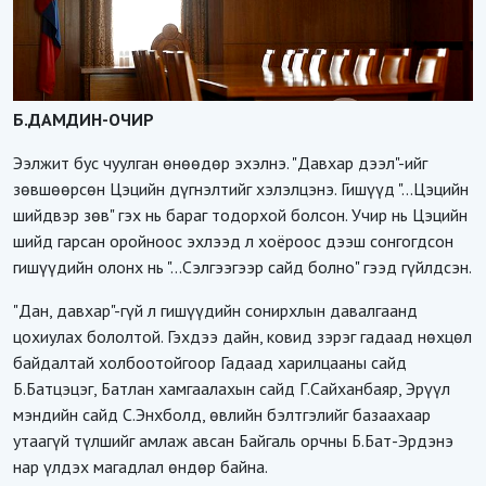
Б.ДАМДИН-ОЧИР
Ээлжит бус чуулган өнөөдөр эхэлнэ. "Давхар дээл"-ийг
зөвшөөрсөн Цэцийн дүгнэлтийг хэлэлцэнэ. Гишүүд "...Цэцийн
шийдвэр зөв" гэх нь бараг тодорхой болсон. Учир нь Цэцийн
шийд гарсан оройноос эхлээд л хоёроос дээш сонгогдсон
гишүүдийн олонх нь "...Сэлгээгээр сайд болно" гээд гүйлдсэн.
"Дан, давхар"-гүй л гишүүдийн сонирхлын давалгаанд
цохиулах бололтой. Гэхдээ дайн, ковид зэрэг гадаад нөхцөл
байдалтай холбоотойгоор Гадаад харилцааны сайд
Б.Батцэцэг, Батлан хамгаалахын сайд Г.Сайханбаяр, Эрүүл
мэндийн сайд С.Энхболд, өвлийн бэлтгэлийг базаахаар
утаагүй түлшийг амлаж авсан Байгаль орчны Б.Бат-Эрдэнэ
нар үлдэх магадлал өндөр байна.