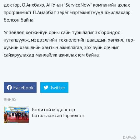
доктор, О.Анхбаяр, АНУ-ын “ServiceNow” компанийн ахлах
программист П.Амарбат зэрэг мэргэжилтнүүд ажиллахаар
болсон байна.
Уг зөвлөл хөгжингүй орны сайн туршлагыг эх орондоо
нутагшуулж, мэдээллийн технологийн цаашдын хөгжил, төр-
хувийн хэвшлийн хамтын ажиллагаа, эрх зүйн орчныг
сайжруулахад манлайлж ажиллах юм байна.
Facebook
Twitter
ӨМНӨХ
Бодитой мэдлэгээр
баталгаажсан Гэрчилгээ
ДАРААХ