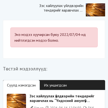
Зэс хайлуулах үйлдвэрийн
тендерийг яаравчлах нь
“Үндэсний аюулгүй
байдал“-д эрсдэлтэй юу?
Энэ мэдээ хуучирсан буюу 2022/07/04-нд
нийтлэгдсэн мэдээ болно.
Төстэй мэдээллүүд:
Сүүлд нэмэгдсэн
Их уншигдсан
Зэс хайлуулах үйлдвэрийн тендерийг
яаравчлах нь “Үндэсний аюулгүй
байдал“-д эрсдэлтэй юу?
Цаг үе
2026-04-16 12:36:50
364