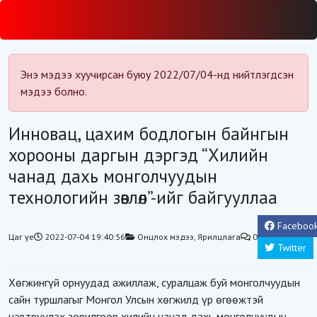
Энэ мэдээ хуучирсан буюу 2022/07/04-нд нийтлэгдсэн
мэдээ болно.
Инновац, цахим бодлогын байнгын
хорооны даргын дэргэд “Хилийн
чанад дахь монголчуудын
технологийн зөвлөл”-ийг байгууллаа
Faceboo
Цаг үе
2022-07-04 19:40:56
Онцлох мэдээ
,
Ярилцлага
0
Twitter
Хөгжингүй орнуудад ажиллаж, суралцаж буй монголчуудын
сайн туршлагыг Монгол Улсын хөгжилд үр өгөөжтэй
нэвтрүүлэх зорилгоор хилийн чанад дахь монголчуудын