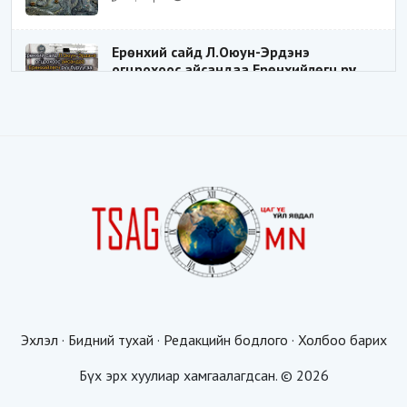
Ерөнхий сайд Л.Оюун-Эрдэнэ
огцрохоос айсандаа Ерөнхийлөгч рүү
буруугаа чиглүүлж эхлэв үү
Цаг үе
2025-05-27 20:57:41
1
ШИЛДЭГ ҮНДЭСНИЙ ЗОХИЦУУЛАГЧ
Цаг үе
2025-05-18 16:19:30
Видёо: ХУУЛЬ ЗӨРЧИН СОНГОГДСОН
ХУУЛЬ ТОГТООГЧ
Цаг үе
2025-04-21 20:23:53
1
Эхлэл
·
Бидний тухай
·
Редакцийн бодлого
·
Холбоо барих
Таван мянгын будаатай хуургаар
жуулчдыг татахгүй ээ, Д.Батсүх ээ
Бүх эрх хуулиар хамгаалагдсан. © 2026
Цаг үе
2025-04-21 19:00:00
1