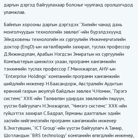
даргын дэргэд байгуулахаар болсныг чуулганд оролцогчдод
уламжлав.
Байнгын хорооны даргын дэргэдэх “Хилийн чанад дахь
монголчуудын технологийн зөвлөл”-ийн бүрэлдэхүүнд
Эйндховены технологийн их сургуулийн Инженерчлэлийн
доктор (EngD)-ын хөтөлбөрийн захирал, туслах профессор
Д.Янжиндулам, Арабын Нэгдсэн Эмиратын их сургуулийн
Компьютерын шинжлэх ухаан, программ хангамжийн
тэнхимийн туслах профессор Г.Мөнхжаргал, АНУ-ын
“Enterprise Holdings” компанийн программ хангамжийн
шийдлийн инженер Н.Баасандорж, Австралийн Аудитын
ерөнхий газрын аюулгүй байдлын зөвлөх Ч.Номин, “Гэрэгэ
системс” ХХК-ийн Төлөөлөн удирдах зөвлөлийн гишүүн,
үүсгэн байгуулагч Н.Энхжаргал, “Чимэгэ системс” ХХК-ийн
гүйцэтгэх захирал С.Бадрал, Германы даатгалын эдийн
засгийн нийгэмлэгийн программ хангамжийн инженер
Б.Энхтүвшин, “ICT Group”-ийн үүсгэн байгуулагч А.Тамир,
Шотландын “BRS technology” компанийн өгөгдлийн инженер,