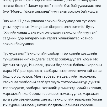
нэгдэл болох “Цахим өртөө” төрийн бус байгууллагаас жил
бүр “Монгол Улсын хөгжилд” чуулганыг зохион байгуулдаг.
Энэ жил 17 дахь удаагаа зохион байгуулагдсан тус олон
улсын чуулганыг “Mongolian diaspora tech summit” буюу
“Хилийн чанад дахь монголчуудын технологийн чуулган”
сэдвийн дор өнгөрөгч ням гарагт Улаанбаатар хотноо
зохион байгууллаа.
Тус чуулганы “Технологийн салбарт төр хувийн хэвшлийн
түншлэлийн чиг хандлага” салбар хэлэлцүүлэгт Улсын Их
Хурлын гишүүн, Инновац, цахим бодлогын байнгын хорооны
дарга Н.Учрал оролцож, салбарын мэргэжилтнүүдтэй санал
бодлоо солилцов. Мөн тэрбээр, мэдээллийн технологи,
харилцаа холбооны салбарт хууль тогтоомжийг үр дүнтэй
хэрэгжүүлэх, салбарын хөгжлийг дэмжихэд хувийн хэвшил,
мэргэжлийн холбоодын оролцоог нэмэгдүүлэх, мэргэжил
арга зүйн зөвлөмжөөр хангах технологийн зөвлөлийг Улсын
Их Хурлын Инновац, цахим бодлогын байнгын хорооны