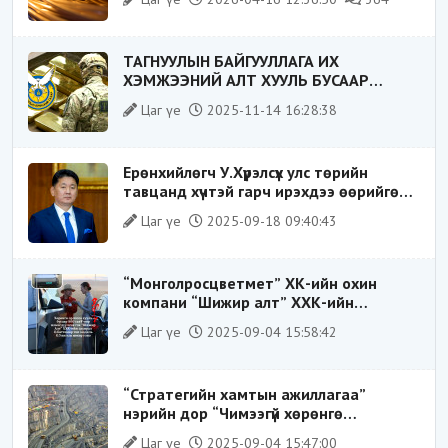
ТАГНУУЛЫН БАЙГУУЛЛАГА ИХ
ХЭМЖЭЭНИЙ АЛТ ХУУЛЬ БУСААР
ХИЛЭЭР ГАРГАХ ГЭЖ БАЙСАН
Цаг үе
2025-11-14 16:28:38
ҮЙЛДЛИЙГ ТАСЛАН ЗОГСООЛОО
Ерөнхийлөгч У.Хүрэлсүх улс төрийн
тавцанд хүчтэй гарч ирэхдээ өөрийгөө
шударга ёсны төлөө тэмцэгч, “хуучин
Цаг үе
2025-09-18 09:40:43
тогтолцооны хонгилыг нураагч” гэсэн
дүрээр ард түмэнд таниулсан.
“Монголросцветмет” ХК-ийн охин
компани “Шижир алт” ХХК-ийн
Гүйцэтгэх захирлаар ажиллаж байсан
Цаг үе
2025-09-04 15:58:42
О.Баттөмөрт холбогдох хэрэг хаашаа
замхарсан бэ?
“Стратегийн хамтын ажиллагаа”
нэрийн дор “Чимээгүй хөрөнгө
хуримтлал”
Цаг үе
2025-09-04 15:47:00